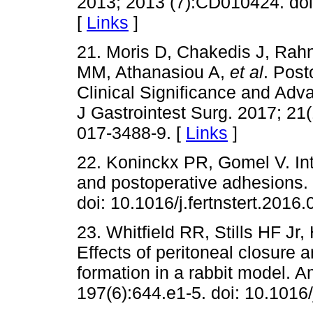
2013; 2013 (7):CD010424. do
[
Links
]
21. Moris D, Chakedis J, Ra
MM, Athanasiou A,
et al
. Pos
Clinical Significance and Ad
J Gastrointest Surg. 2017; 21
017-3488-9. [
Links
]
22. Koninckx PR, Gomel V. Intr
and postoperative adhesions. F
doi: 10.1016/j.fertnstert.2016.
23. Whitfield RR, Stills HF J
Effects of peritoneal closure 
formation in a rabbit model. 
197(6):644.e1-5. doi: 10.1016/