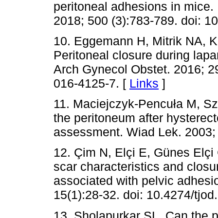
peritoneal adhesions in mic
2018; 500 (3):783-789. doi: 1
10. Eggemann H, Mitrik NA, K
Peritoneal closure during lap
Arch Gynecol Obstet. 2016; 2
016-4125-7. [
Links
]
11. Maciejczyk-Pencuła M, Sz
the peritoneum after hysterect
assessment. Wiad Lek. 2003; 
12. Çim N, Elçi E, Günes Elçi 
scar characteristics and closu
associated with pelvic adhesi
15(1):28-32. doi: 10.4274/tjod
13. Sholapurkar SL. Can the p