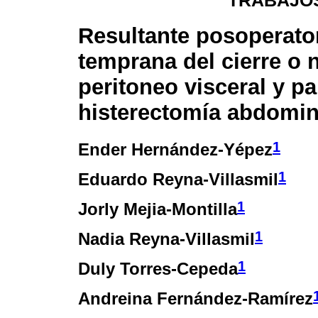
TRABAJOS
Resultante posoperato
temprana del cierre o 
peritoneo visceral y par
histerectomía abdomin
1
Ender Hernández-Yépez
1
Eduardo Reyna-Villasmil
1
Jorly Mejia-Montilla
1
Nadia Reyna-Villasmil
1
Duly Torres-Cepeda
Andreina Fernández-Ramírez