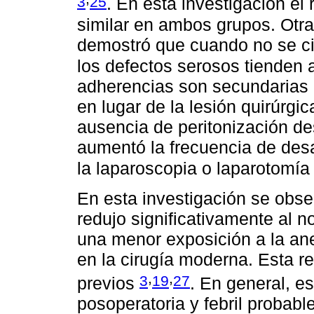
3
25
. En esta investigación el
similar en ambos grupos. Otra
demostró que cuando no se cier
los defectos serosos tienden
adherencias son secundarias a
en lugar de la lesión quirúrgi
ausencia de peritonización de
aumentó la frecuencia de desa
la laparoscopia o laparotomía
En esta investigación se obse
redujo significativamente al no
una menor exposición a la an
en la cirugía moderna. Esta re
,
,
3
19
27
previos
. En general, e
posoperatoria y febril probab