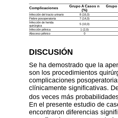
Grupo A Casos n
Grupo 
Complicaciones
(%)
Infección del tracto urinario
8 (16,0)
Fiebre posoperatoria
7 (14,0)
Infección de herida
5 (10,0)
quirúrgica
Infección pélvica
1 (2,0)
Absceso pélvico
0
DISCUSIÓN
Se ha demostrado que la apend
son los procedimientos quirúr
complicaciones posoperatoria
clínicamente significativas. De
dos veces más probabilidade
En el presente estudio de cas
encontraron diferencias signif