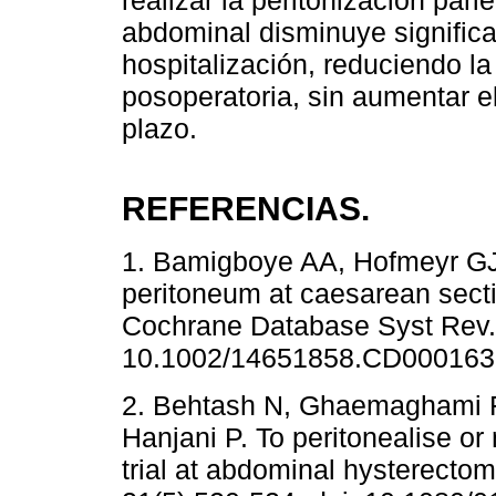
realizar la peritonización pari
abdominal disminuye significa
hospitalización, reduciendo l
posoperatoria, sin aumentar e
plazo.
REFERENCIAS.
1. Bamigboye AA, Hofmeyr GJ.
peritoneum at caesarean secti
Cochrane Database Syst Rev. 
10.1002/14651858.CD000163.
2. Behtash N, Ghaemaghami F
Hanjani P. To peritonealise or
trial at abdominal hysterectom