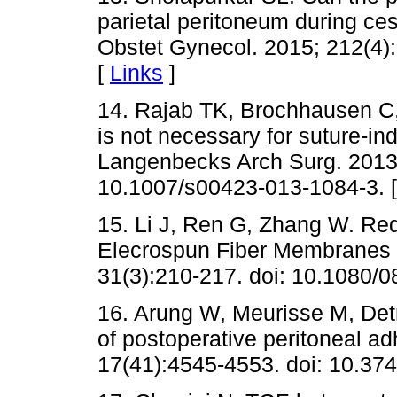
parietal peritoneum during ces
Obstet Gynecol. 2015; 212(4):
[
Links
]
14. Rajab TK, Brochhausen C,
is not necessary for suture-i
Langenbecks Arch Surg. 2013;
10.1007/s00423-013-1084-3. 
15. Li J, Ren G, Zhang W. Re
Elecrospun Fiber Membranes i
31(3):210-217. doi: 10.1080/
16. Arung W, Meurisse M, Det
of postoperative peritoneal a
17(41):4545-4553. doi: 10.374