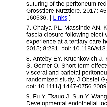
suturing of the peritoneum red
Grosstiere Nutztiere. 2017; 4
160536. [
Links
]
7. Chalya PL, Massinde AN, 
fascia closure following elect
experience at a tertiary care
2015; 8:281. doi: 10.1186/s1
8. Anteby EY, Kruchkovich J,
S, Gemer O. Short-term effect
visceral and parietal peritone
randomized study. J Obstet G
doi: 10.1111/j.1447-0756.2009
9. Fu Y, Tsauo J, Sun Y, Wan
Developmental endothelial lo