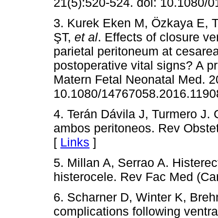
21(5):520-524. doi: 10.1080
3. Kurek Eken M, Özkaya E, T
ŞT,
et al
. Effects of closure v
parietal peritoneum at cesarea
postoperative vital signs? A 
Matern Fetal Neonatal Med. 20
10.1080/14767058.2016.1190
4. Terán Dávila J, Turmero J.
ambos peritoneos. Rev Obstet
[
Links
]
5. Millan A, Serrao A. Hister
histerocele. Rev Fac Med (Car
6. Scharner D, Winter K, Breh
complications following ventr