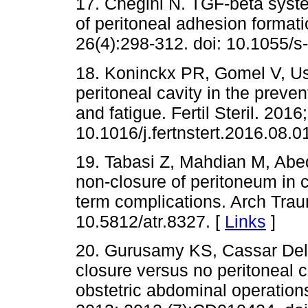
17. Chegini N. TGF-beta system
of peritoneal adhesion forma
26(4):298-312. doi: 10.1055/
18. Koninckx PR, Gomel V, Us
peritoneal cavity in the preve
and fatigue. Fertil Steril. 201
10.1016/j.fertnstert.2016.08.0
19. Tabasi Z, Mahdian M, Abe
non-closure of peritoneum in 
term complications. Arch Trau
10.5812/atr.8327. [
Links
]
20. Gurusamy KS, Cassar Deli
closure versus no peritoneal c
obstetric abdominal operatio