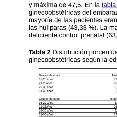
y máxima de 47,5. En la
tabla
ginecoobstétricas del embaraz
mayoría de las pacientes era
las nulíparas (43,33 %). La ma
deficiente control prenatal (63
Tabla 2
Distribución porcentua
ginecoobstétricas según la e
Grupos de edad
Nul
16-20 años
13
21-25años
16
26-30 años
6
31-35 años
6
Grupos de edad
<8 co
16-20 años
6
21-25años
26
26-30 años
6
31-35 años
23