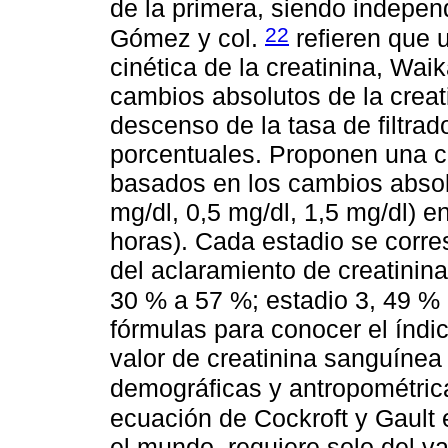
de la primera, siendo independ
22
Gómez y col.
refieren que 
cinética de la creatinina, Wa
cambios absolutos de la creat
descenso de la tasa de filtra
porcentuales. Proponen una c
basados en los cambios absol
mg/dl, 0,5 mg/dl, 1,5 mg/dl) e
horas). Cada estadio se cor
del aclaramiento de creatinina
30 % a 57 %; estadio 3, 49 %
fórmulas para conocer el índice
valor de creatinina sanguínea
demográficas y antropométric
ecuación de Cockroft y Gault 
el mundo, requiere solo del va