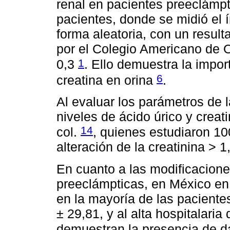
renal en pacientes preeclámp
pacientes, donde se midió el í
forma aleatoria, con un resul
por el Colegio Americano de 
1
0,3
. Ello demuestra la impor
6
creatina en orina
.
Al evaluar los parámetros de 
niveles de ácido úrico y crea
14
col.
, quienes estudiaron 10
alteración de la creatinina > 1
En cuanto a las modificaciones
preeclámpticas, en México en
en la mayoría de las paciente
± 29,81, y al alta hospitalari
demuestran la presencia de d