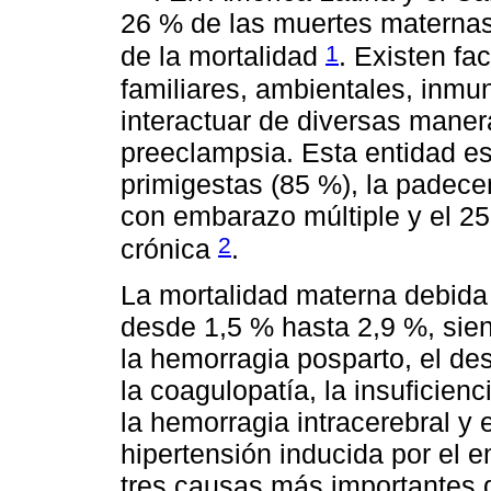
26 % de las muertes maternas;
1
de la mortalidad
. Existen fa
familiares, ambientales, inmu
interactuar de diversas maner
preeclampsia. Esta entidad e
primigestas (85 %), la padece
con embarazo múltiple y el 25
2
crónica
.
La mortalidad materna debida 
desde 1,5 % hasta 2,9 %, sie
la hemorragia posparto, el de
la coagulopatía, la insuficienc
la hemorragia intracerebral y 
hipertensión inducida por el 
tres causas más importantes 