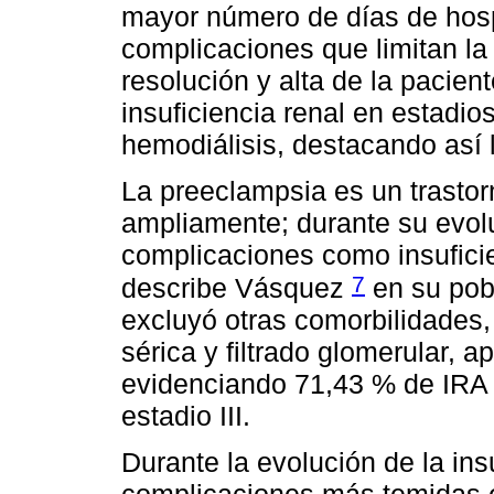
mayor número de días de hospi
complicaciones que limitan la 
resolución y alta de la pacie
insuficiencia renal en estadi
hemodiálisis, destacando así l
La preeclampsia es un trastor
ampliamente; durante su evolu
complicaciones como insuficie
7
describe Vásquez
en su pobl
excluyó otras comorbilidades,
sérica y filtrado glomerular, a
evidenciando 71,43 % de IRA e
estadio III.
Durante la evolución de la ins