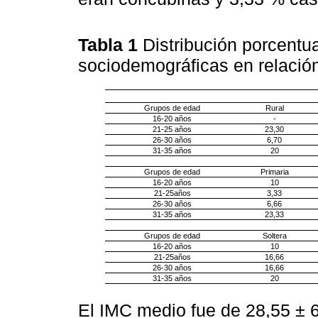
Tabla 1
Distribución porcentua
sociodemográficas en relació
Grupos de edad
Rural
16-20 años
-
21-25 años
23,30
26-30 años
6,70
31-35 años
20
Grupos de edad
Primaria
16-20 años
10
21-25años
3,33
26-30 años
6,66
31-35 años
23,33
Grupos de edad
Soltera
16-20 años
10
21-25años
16,66
26-30 años
16,66
31-35 años
20
El IMC medio fue de 28,55 ± 