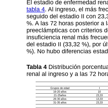
El estadio de enfermedad rena
tabla 4
. Al ingreso, el más fre
seguido del estadio II con 23,
%. A las 72 horas posterior a 
preeclámpticas con criterios 
insuficiencia renal más frecue
del estadio II (33,32 %), por ú
%). No hubo diferencias estadí
Tabla 4
Distribución porcentua
renal al ingreso y a las 72 ho
Grupos de edad
I
16-20 años
10
21-25años
23,33
26-30 años
13,33
31-35 años
23,33