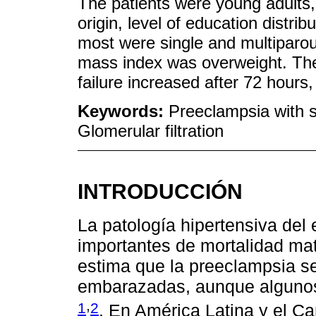
The patients were young adults, 
origin, level of education distr
most were single and multiparou
mass index was overweight. The 
failure increased after 72 hours, 
Keywords:
Preeclampsia with s
Glomerular filtration
INTRODUCCIÓN
La patología hipertensiva de
importantes de mortalidad mat
estima que la preeclampsia s
embarazadas, aunque algunos
,
1
2
. En América Latina y el Ca