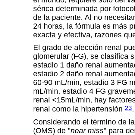
sérica determinada por fotocol
de la paciente. Al no necesit
24 horas, la fórmula es más pr
exacta y efectiva, razones que
El grado de afección renal pued
glomerular (FG), se clasifica 
estadio 1 daño renal aument
estadio 2 daño renal aumenta
60-90 mL/min, estadio 3 FG 
mL/min, estadio 4 FG graveme
renal <15mL/min, hay factore
23
renal como la hipertensión
.
Considerando el término de la
(OMS) de "
near miss
" para d