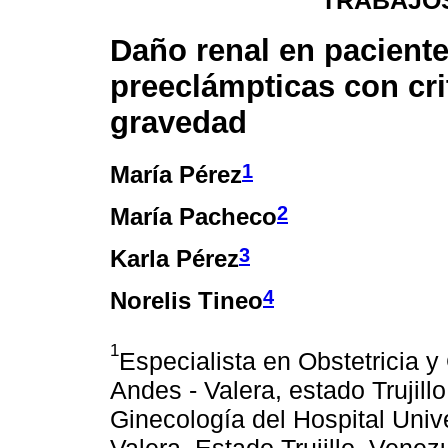
TRABAJOS
Daño renal en pacient
preeclámpticas con cri
gravedad
1
María Pérez
2
María Pacheco
3
Karla Pérez
4
Norelis Tineo
1
Especialista en Obstetricia y
Andes - Valera, estado Trujill
Ginecología del Hospital Univer