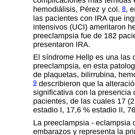
complicaciones más temidas e
8
hemodiálisis, Pérez y col.
, 
las pacientes con IRA que in
intensivos (UCI) ameritaron h
preeclampsia fue de 182 pacie
presentaron IRA.
El síndrome Hellp es una las
preeclampsia, en esta patolog
de plaquetas, bilirrubina, hem
9
describieron que la alteraci
significativa con la presencia
pacientes, de las cuales 17 (
estadio I, 17,6 % estadio II, 76
La preeclampsia - eclampsia o
embarazos y representa la pri