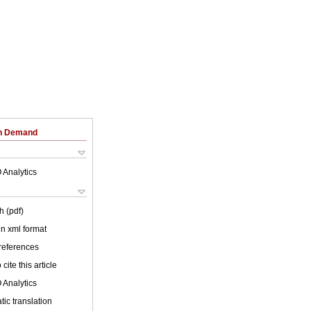
on Demand
 Analytics
h (pdf)
 in xml format
 references
cite this article
 Analytics
ic translation