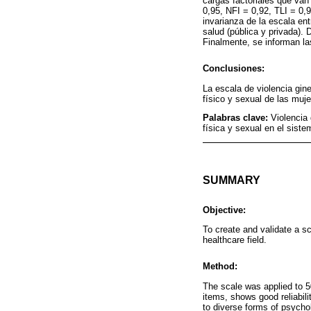
cargas factoriales que van
0,95, NFI = 0,92, TLI = 0,9
invarianza de la escala en
salud (pública y privada).
Finalmente, se informan las
Conclusiones:
La escala de violencia gin
físico y sexual de las muje
Palabras clave:
Violencia 
física y sexual en el sist
SUMMARY
Objective:
To create and validate a sc
healthcare field.
Method:
The scale was applied to 50
items, shows good reliabilit
to diverse forms of psychol