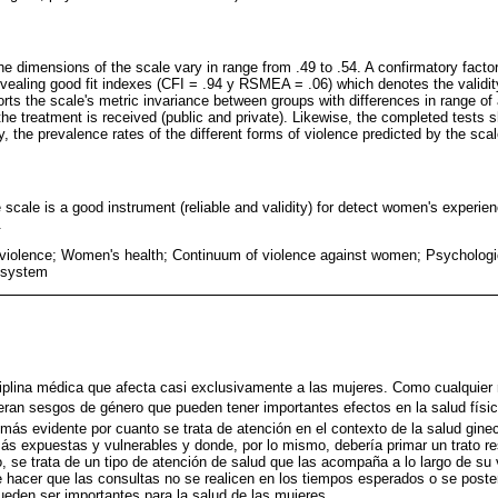
e dimensions of the scale vary in range from .49 to .54. A confirmatory factor
evealing good fit indexes (CFI = .94 y RSMEA = .06) which denotes the validity
orts the scale's metric invariance between groups with differences in range o
he treatment is received (public and private). Likewise, the completed tests 
ly, the prevalence rates of the different forms of violence predicted by the scal
scale is a good instrument (reliable and validity) for detect women's experie
.
violence; Women's health; Continuum of violence against women; Psychologic
e system
ciplina médica que afecta casi exclusivamente a las mujeres. Como cualquie
peran sesgos de género que pueden tener importantes efectos en la salud físi
n más evidente por cuanto se trata de atención en el contexto de la salud ginec
s expuestas y vulnerables y donde, por lo mismo, debería primar un trato r
se trata de un tipo de atención de salud que las acompaña a lo largo de su 
hacer que las consultas no se realicen en los tiempos esperados o se poster
eden ser importantes para la salud de las mujeres.