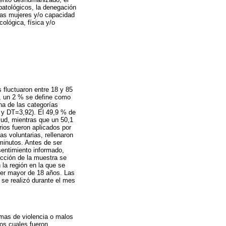
patológicos, la denegación
las mujeres y/o capacidad
ológica, física y/o
 fluctuaron entre 18 y 85
, un 2 % se define como
na de las categorías
6 y DT=3,92). El 49,9 % de
lud, mientras que un 50,1
rios fueron aplicados por
as voluntarias, rellenaron
minutos. Antes de ser
sentimiento informado,
ección de la muestra se
n la región en la que se
 ser mayor de 18 años. Las
a se realizó durante el mes
rmas de violencia o malos
los cuales fueron