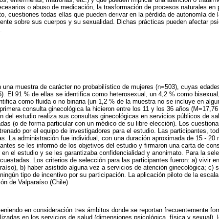
cesarios o abuso de medicación, la trasformación de procesos naturales en 
to, cuestiones todas ellas que pueden derivar en la pérdida de autonomía de 
ente sobre sus cuerpos y su sexualidad. Dichas prácticas pueden afectar psic
.
n una muestra de carácter no probabilístico de mujeres (n=503), cuyas edades
. El 91 % de ellas se identifica como heterosexual, un 4,2 % como bisexual
ntifica como fluida o no binaria (un 1,2 % de la muestra no se incluye en algu
 primera consulta ginecológica la hicieron entre los 11 y los 36 años (M=17,7
on del estudio realiza sus consultas ginecológicas en servicios públicos de sa
das (o de forma particular con un médico de su libre elección). Los cuestiona
enado por el equipo de investigadores para el estudio. Las participantes, tod
as. La administración fue individual, con una duración aproximada de 15 - 20 
pantes se les informó de los objetivos del estudio y firmaron una carta de con
 en el estudio y se les garantizaba confidencialidad y anonimato. Para la sel
ncuestadas. Los criterios de selección para las participantes fueron: a) vivir e
araíso), b) haber asistido alguna vez a servicios de atención ginecológica; c)
 ningún tipo de incentivo por su participación. La aplicación piloto de la escal
ón de Valparaíso (Chile)
teniendo en consideración tres ámbitos donde se reportan frecuentemente fo
izadas en los servicios de salud (dimensiones psicológica, física y sexual), 