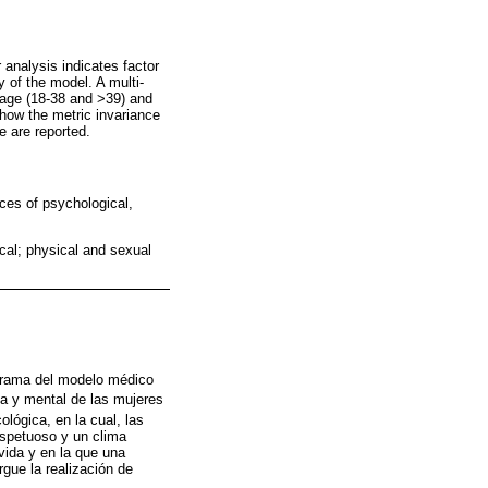
 analysis indicates factor
 of the model. A multi-
f age (18-38 and >39) and
show the metric invariance
e are reported.
nces of psychological,
al; physical and sexual
r rama del modelo médico
ca y mental de las mujeres
ológica, en la cual, las
espetuoso y un clima
vida y en la que una
gue la realización de