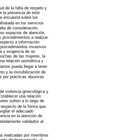
d de la falta de respeto y
e la presencia de este
te encuesta sobre los
tratada en los servicios
alta de consideración,
los espacios de atención,
s procedimientos a realizar
respecto a información
e procedimientos invasivos
a y exigencia de no
muchas de las mujeres, la
una relación asimétrica y
arnos pueda llegar a tener
o y la invisibilización de
s por prácticas abusivas
de violencia ginecológica y
Establecer una relación
eres sufren a lo largo de
n respecto de la forma que
vigilar el adecuado
encia en la atención de
debidamente validados al
cas realizadas por miembros
iento deshumanizado, el