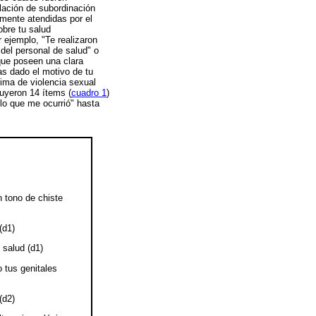
elación de subordinación
amente atendidas por el
obre tu salud
 ejemplo, "Te realizaron
 del personal de salud" o
 que poseen una clara
as dado el motivo de tu
tima de violencia sexual
tuyeron 14 ítems (
cuadro 1
)
lo que me ocurrió" hasta
n tono de chiste
(d1)
 salud (d1)
 tus genitales
(d2)