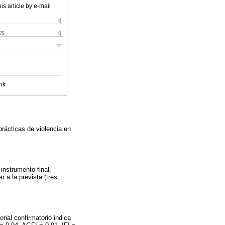
is article by e-mail
ks
nk
prácticas de violencia en
instrumento final,
r a la prevista (tres
rial confirmatorio indica