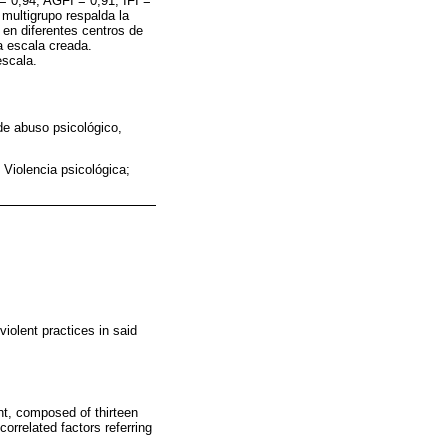
= 0,94, AGFI = 0,91, IFI =
 multigrupo respalda la
 en diferentes centros de
a escala creada.
escala.
 de abuso psicológico,
 Violencia psicológica;
violent practices in said
nt, composed of thirteen
correlated factors referring