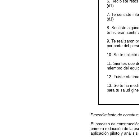
6. Recibiste reto
(d1)
7. Te sentiste inf
(d1)
8. Sentiste algun
te hicieran sentir
9. Te realizaron 
por parte del pers
10. Se te solicitó
11. Sientes que d
miembro del equi
12. Fuiste víctima
13. Se te ha medi
para tu salud gine
Procedimiento de construc
El proceso de construcción 
primera redacción de la es
aplicación piloto y análisi