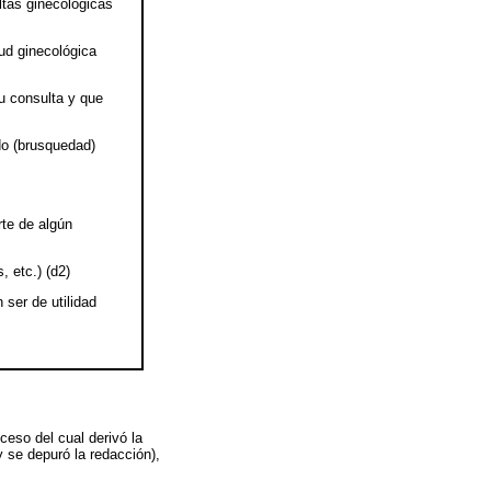
ltas ginecológicas
lud ginecológica
tu consulta y que
do (brusquedad)
rte de algún
, etc.) (d2)
ser de utilidad
oceso del cual derivó la
y se depuró la redacción),