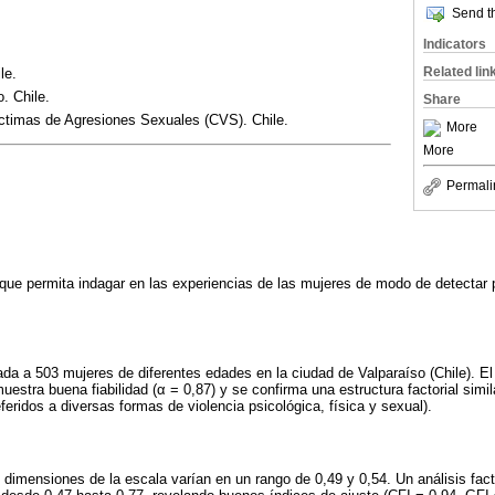
Send th
Indicators
Related lin
le.
. Chile.
Share
ctimas de Agresiones Sexuales (CVS). Chile.
More
More
Permali
 que permita indagar en las experiencias de las mujeres de modo de detectar 
ada a 503 mujeres de diferentes edades en la ciudad de Valparaíso (Chile). El 
stra buena fiabilidad (α = 0,87) y se confirma una estructura factorial simila
feridos a diversas formas de violencia psicológica, física y sexual).
 dimensiones de la escala varían en un rango de 0,49 y 0,54. Un análisis facto