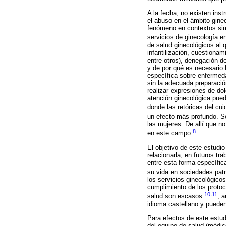
A la fecha, no existen ins
el abuso en el ámbito gine
fenómeno en contextos sim
servicios de ginecología 
de salud ginecológicos al q
infantilización, cuestiona
entre otros), denegación d
y de por qué es necesario 
específica sobre enfermeda
sin la adecuada preparació
realizar expresiones de do
atención ginecológica puede
donde las retóricas del cu
un efecto más profundo. Se
las mujeres. De allí que 
8
en este campo
.
El objetivo de este estudio
relacionarla, en futuros tr
entre esta forma específica
su vida en sociedades pat
los servicios ginecológico
cumplimiento de los protoc
10
,
11
salud son escasos
, 
idioma castellano y pueden
Para efectos de este estud
del equipo de salud (médic