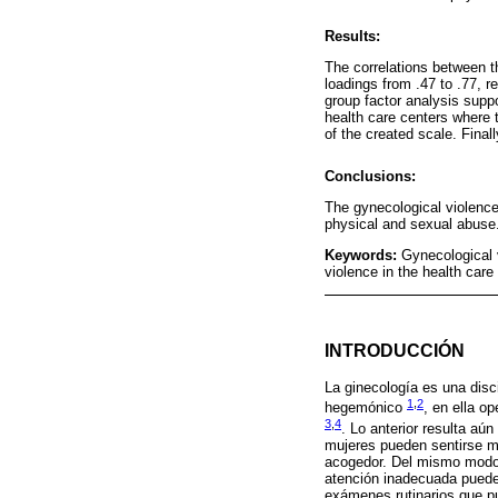
Results:
The correlations between th
loadings from .47 to .77, r
group factor analysis supp
health care centers where t
of the created scale. Final
Conclusions:
The gynecological violence 
physical and sexual abuse
Keywords:
Gynecological 
violence in the health car
INTRODUCCIÓN
La ginecología es una dis
1
,
2
hegemónico
, en ella o
3
,
4
. Lo anterior resulta aú
mujeres pueden sentirse má
acogedor. Del mismo modo, 
atención inadecuada puede 
exámenes rutinarios que pu