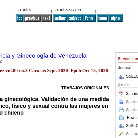
ricia y Ginecología de Venezuela
Services 
2
Journal
ez vol.80 no.3 Caracas Sept. 2020 Epub Oct 13, 2020
SciELO
Article
TRABAJOS ORIGINALES
Spanis
ia ginecológica. Validación de una medida
Article
co, físico y sexual contra las mujeres en
Article
d chileno
How to 
1
SciELO
Automat