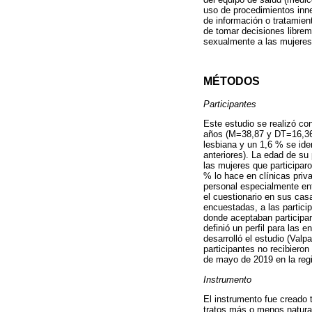
uso de procedimientos inne
de información o tratamien
de tomar decisiones librem
sexualmente a las mujeres
MÉTODOS
Participantes
Este estudio se realizó co
años (M=38,87 y DT=16,36)
lesbiana y un 1,6 % se ide
anteriores). La edad de su
las mujeres que participar
% lo hace en clínicas priva
personal especialmente entr
el cuestionario en sus cas
encuestadas, a las partici
donde aceptaban participar
definió un perfil para las e
desarrolló el estudio (Valp
participantes no recibieron
de mayo de 2019 en la regi
Instrumento
El instrumento fue creado 
tratos más o menos natural