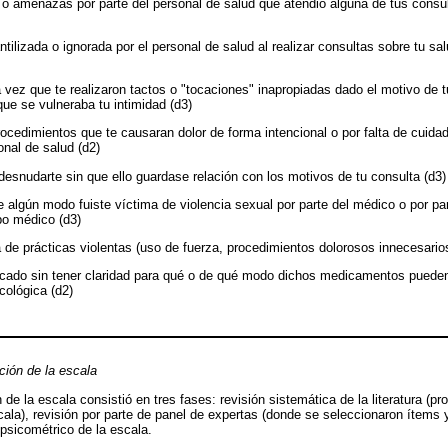
s o amenazas por parte del personal de salud que atendió alguna de tus consu
antilizada o ignorada por el personal de salud al realizar consultas sobre tu sa
a vez que te realizaron tactos o "tocaciones" inapropiadas dado el motivo de 
 que se vulneraba tu intimidad (d3)
procedimientos que te causaran dolor de forma intencional o por falta de cuida
onal de salud (d2)
 desnudarte sin que ello guardase relación con los motivos de tu consulta (d3)
e algún modo fuiste víctima de violencia sexual por parte del médico o por pa
po médico (d3)
 de prácticas violentas (uso de fuerza, procedimientos dolorosos innecesarios
cado sin tener claridad para qué o de qué modo dichos medicamentos pueden 
cológica (d2)
ción de la escala
de la escala consistió en tres fases: revisión sistemática de la literatura (pr
cala), revisión por parte de panel de expertas (donde se seleccionaron ítems 
s psicométrico de la escala.