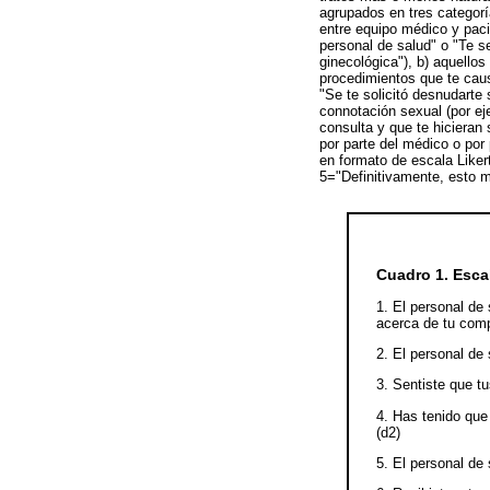
agrupados en tres categoría
entre equipo médico y paci
personal de salud" o "Te se
ginecológica"), b) aquello
procedimientos que te caus
"Se te solicitó desnudarte 
connotación sexual (por ej
consulta y que te hicieran
por parte del médico o por
en formato de escala Like
5="Definitivamente, esto m
Cuadro 1. Esca
1. El personal de 
acerca de tu comp
2. El personal de 
3. Sentiste que t
4. Has tenido que
(d2)
5. El personal de 