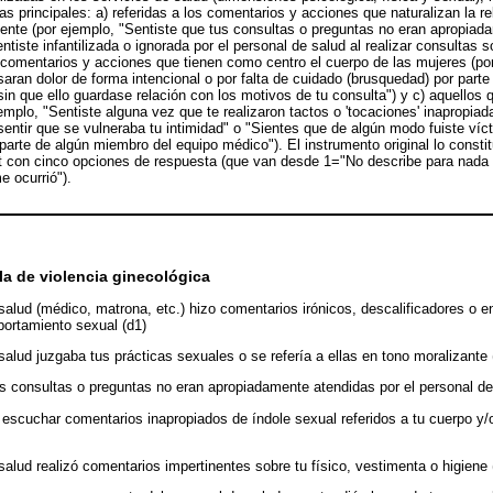
s principales: a) referidas a los comentarios y acciones que naturalizan la r
ente (por ejemplo, "Sentiste que tus consultas o preguntas no eran apropiad
ntiste infantilizada o ignorada por el personal de salud al realizar consultas s
s comentarios y acciones que tienen como centro el cuerpo de las mujeres (por
aran dolor de forma intencional o por falta de cuidado (brusquedad) por parte
sin que ello guardase relación con los motivos de tu consulta") y c) aquellos
emplo, "Sentiste alguna vez que te realizaron tactos o 'tocaciones' inapropiad
 sentir que se vulneraba tu intimidad" o "Sientes que de algún modo fuiste víc
 parte de algún miembro del equipo médico"). El instrumento original lo consti
rt con cinco opciones de respuesta (que van desde 1="No describe para nada 
e ocurrió").
la de violencia ginecológica
salud (médico, matrona, etc.) hizo comentarios irónicos, descalificadores o e
ortamiento sexual (d1)
salud juzgaba tus prácticas sexuales o se refería a ellas en tono moralizante 
us consultas o preguntas no eran apropiadamente atendidas por el personal de
 escuchar comentarios inapropiados de índole sexual referidos a tu cuerpo y/o
salud realizó comentarios impertinentes sobre tu físico, vestimenta o higiene 