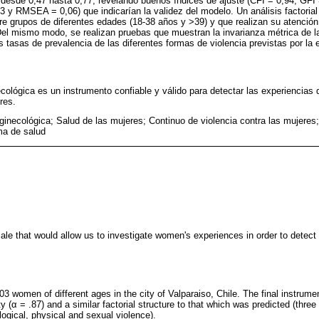
 desde 0,47 hasta 0,77, revelando buenos índices de ajuste (CFI = 0,94, GFI 
3 y RMSEA = 0,06) que indicarían la validez del modelo. Un análisis factorial
tre grupos de diferentes edades (18-38 años y >39) y que realizan su atención
 Del mismo modo, se realizan pruebas que muestran la invarianza métrica de l
 tasas de prevalencia de las diferentes formas de violencia previstas por la 
ecológica es un instrumento confiable y válido para detectar las experiencias
res.
ginecológica; Salud de las mujeres; Continuo de violencia contra las mujeres;
ema de salud
ale that would allow us to investigate women's experiences in order to detect 
3 women of different ages in the city of Valparaiso, Chile. The final instrume
y (α = .87) and a similar factorial structure to that which was predicted (three 
ogical, physical and sexual violence).