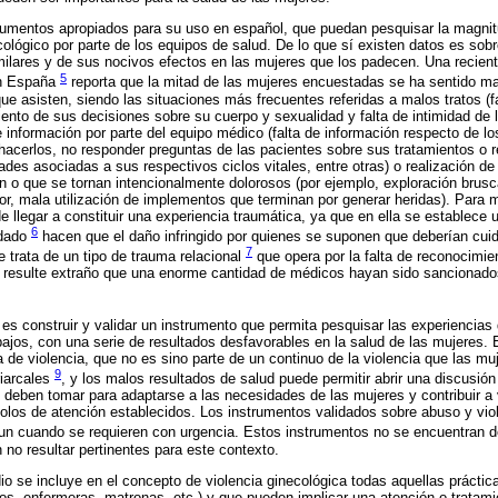
trumentos apropiados para su uso en español, que puedan pesquisar la magnitu
cológico por parte de los equipos de salud. De lo que sí existen datos es sobr
ilares y de sus nocivos efectos en las mujeres que los padecen. Una recien
5
en España
reporta que la mitad de las mujeres encuestadas se ha sentido mal
ue asisten, siendo las situaciones más frecuentes referidas a malos tratos (f
miento de sus decisiones sobre su cuerpo y sexualidad y falta de intimidad de 
e información por parte del equipo médico (falta de información respecto de lo
hacerlos, no responder preguntas de las pacientes sobre sus tratamientos o 
des asociadas a sus respectivos ciclos vitales, entre otras) o realización d
n o que se tornan intencionalmente dolorosos (por ejemplo, exploración brusc
lor, mala utilización de implementos que terminan por generar heridas). Para 
 llegar a constituir una experiencia traumática, ya que en ella se establece 
6
idado
hacen que el daño infringido por quienes se suponen que deberían cuid
7
 trata de un tipo de trauma relacional
que opera por la falta de reconocimient
no resulte extraño que una enorme cantidad de médicos hayan sido sancionado
 es construir y validar un instrumento que permita pesquisar las experiencias 
abajos, con una serie de resultados desfavorables en la salud de las mujeres. 
 de violencia, que no es sino parte de un continuo de la violencia que las muj
9
riarcales
, y los malos resultados de salud puede permitir abrir una discusió
s deben tomar para adaptarse a las necesidades de las mujeres y contribuir a 
olos de atención establecidos. Los instrumentos validados sobre abuso y viol
aun cuando se requieren con urgencia. Estos instrumentos no se encuentran 
 no resultar pertinentes para este contexto.
io se incluye en el concepto de violencia ginecológica todas aquellas prácti
os, enfermeras, matronas, etc.) y que pueden implicar una atención o tratam