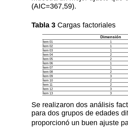
(AIC=367,59).
Tabla 3
Cargas factoriales
Dimensión
Ítem 01
1
Ítem 02
1
Ítem 03
1
Ítem 04
2
Ítem 05
2
Ítem 06
1
Ítem 07
1
Ítem 08
2
Ítem 09
3
Ítem 10
2
Ítem 11
2
Ítem 12
3
Ítem 13
3
Se realizaron dos análisis fac
para dos grupos de edades dif
proporcionó un buen ajuste p