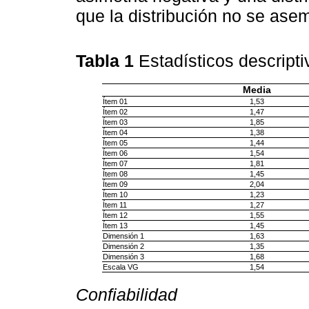
que la distribución no se ase
Tabla 1
Estadísticos descript
Media
Ítem 01
1,53
Ítem 02
1,47
Ítem 03
1,85
Ítem 04
1,38
Ítem 05
1,44
Ítem 06
1,54
Ítem 07
1,81
Ítem 08
1,45
Ítem 09
2,04
Ítem 10
1,23
Ítem 11
1,27
Ítem 12
1,55
Ítem 13
1,45
Dimensión 1
1,63
Dimensión 2
1,35
Dimensión 3
1,68
Escala VG
1,54
Confiabilidad