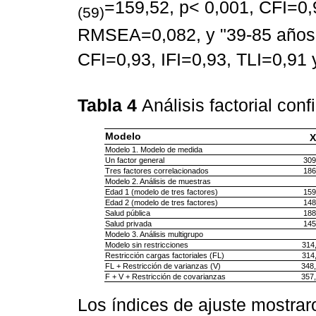
=159,52, p< 0,001, CFI=0,9
(59)
RMSEA=0,082, y "39-85 años
CFI=0,93, IFI=0,93, TLI=0,9
Tabla 4
Análisis factorial con
Modelo
X
Modelo 1. Modelo de medida
Un factor general
309
Tres factores correlacionados
186
Modelo 2. Análisis de muestras
Edad 1 (modelo de tres factores)
159
Edad 2 (modelo de tres factores)
148
Salud pública
188
Salud privada
145
Modelo 3. Análisis multigrupo
Modelo sin restricciones
314,
Restricción cargas factoriales (FL)
314,
FL + Restricción de varianzas (V)
348,
F + V + Restricción de covarianzas
357,
Los índices de ajuste mostra