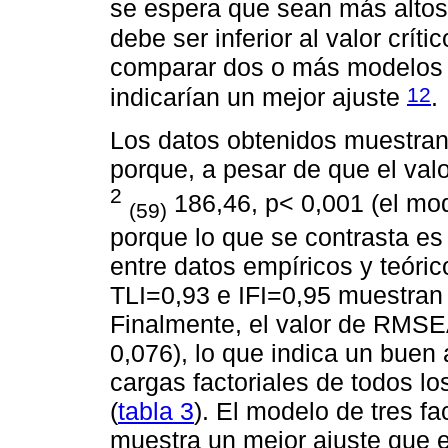
se espera que sean más alto
debe ser inferior al valor crít
comparar dos o más modelos 
12
indicarían un mejor ajuste
.
Los datos obtenidos muestran
porque, a pesar de que el valo
2
186,46, p< 0,001 (el mo
(59)
porque lo que se contrasta es 
entre datos empíricos y teóric
TLI=0,93 e IFI=0,95 muestran
Finalmente, el valor de RMSEA
0,076), lo que indica un buen
cargas factoriales de todos lo
(
tabla 3
). El modelo de tres f
muestra un mejor ajuste que e