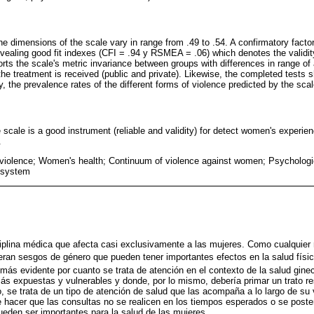
e dimensions of the scale vary in range from .49 to .54. A confirmatory factor
evealing good fit indexes (CFI = .94 y RSMEA = .06) which denotes the validity
orts the scale's metric invariance between groups with differences in range o
he treatment is received (public and private). Likewise, the completed tests 
ly, the prevalence rates of the different forms of violence predicted by the scal
scale is a good instrument (reliable and validity) for detect women's experie
.
violence; Women's health; Continuum of violence against women; Psychologic
e system
ciplina médica que afecta casi exclusivamente a las mujeres. Como cualquie
peran sesgos de género que pueden tener importantes efectos en la salud físi
n más evidente por cuanto se trata de atención en el contexto de la salud ginec
s expuestas y vulnerables y donde, por lo mismo, debería primar un trato r
se trata de un tipo de atención de salud que las acompaña a lo largo de su 
hacer que las consultas no se realicen en los tiempos esperados o se poster
eden ser importantes para la salud de las mujeres.