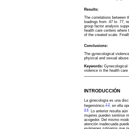
Results:
The correlations between th
loadings from .47 to .77, r
group factor analysis supp
health care centers where t
of the created scale. Final
Conclusions:
The gynecological violence 
physical and sexual abuse
Keywords:
Gynecological 
violence in the health car
INTRODUCCIÓN
La ginecología es una dis
1
,
2
hegemónico
, en ella o
3
,
4
. Lo anterior resulta aú
mujeres pueden sentirse má
acogedor. Del mismo modo, 
atención inadecuada puede 
exámenes rutinarios que pu