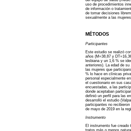
uso de procedimientos inne
de información o tratamien
de tomar decisiones librem
sexualmente a las mujeres
MÉTODOS
Participantes
Este estudio se realizó co
años (M=38,87 y DT=16,36)
lesbiana y un 1,6 % se ide
anteriores). La edad de su
las mujeres que participar
% lo hace en clínicas priva
personal especialmente entr
el cuestionario en sus cas
encuestadas, a las partici
donde aceptaban participar
definió un perfil para las e
desarrolló el estudio (Valp
participantes no recibieron
de mayo de 2019 en la regi
Instrumento
El instrumento fue creado 
tratos más o menos natural