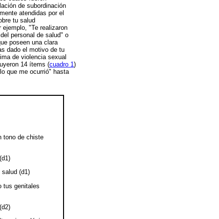
elación de subordinación
amente atendidas por el
obre tu salud
 ejemplo, "Te realizaron
 del personal de salud" o
 que poseen una clara
as dado el motivo de tu
tima de violencia sexual
tuyeron 14 ítems (
cuadro 1
)
lo que me ocurrió" hasta
n tono de chiste
(d1)
 salud (d1)
 tus genitales
(d2)