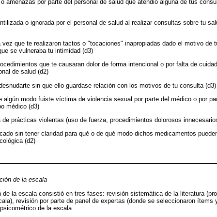
s o amenazas por parte del personal de salud que atendió alguna de tus consu
antilizada o ignorada por el personal de salud al realizar consultas sobre tu sa
a vez que te realizaron tactos o "tocaciones" inapropiadas dado el motivo de 
 que se vulneraba tu intimidad (d3)
procedimientos que te causaran dolor de forma intencional o por falta de cuida
onal de salud (d2)
 desnudarte sin que ello guardase relación con los motivos de tu consulta (d3)
e algún modo fuiste víctima de violencia sexual por parte del médico o por pa
po médico (d3)
 de prácticas violentas (uso de fuerza, procedimientos dolorosos innecesarios
cado sin tener claridad para qué o de qué modo dichos medicamentos pueden 
cológica (d2)
ción de la escala
de la escala consistió en tres fases: revisión sistemática de la literatura (pr
cala), revisión por parte de panel de expertas (donde se seleccionaron ítems 
s psicométrico de la escala.