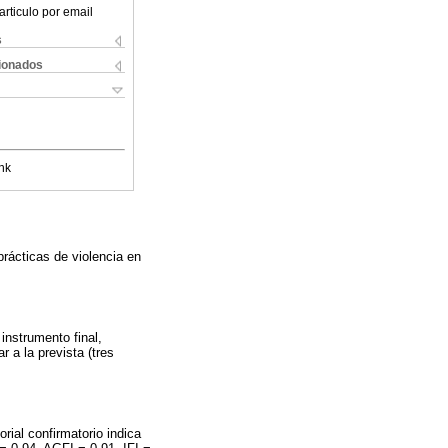
articulo por email
s
cionados
nk
prácticas de violencia en
instrumento final,
r a la prevista (tres
rial confirmatorio indica