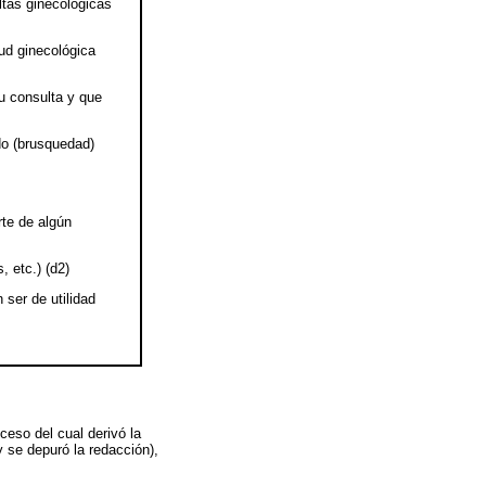
ltas ginecológicas
lud ginecológica
tu consulta y que
do (brusquedad)
rte de algún
, etc.) (d2)
ser de utilidad
oceso del cual derivó la
y se depuró la redacción),