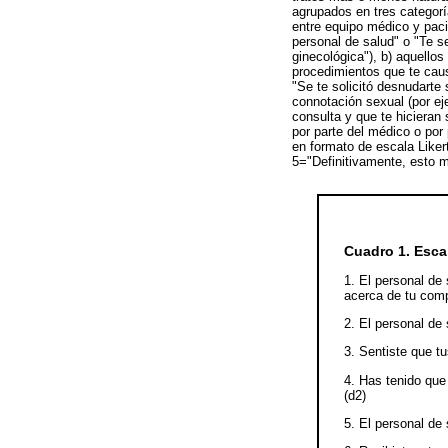
agrupados en tres categoría
entre equipo médico y paci
personal de salud" o "Te se
ginecológica"), b) aquello
procedimientos que te caus
"Se te solicitó desnudarte 
connotación sexual (por ej
consulta y que te hicieran
por parte del médico o por
en formato de escala Like
5="Definitivamente, esto m
Cuadro 1. Esca
1. El personal de 
acerca de tu comp
2. El personal de 
3. Sentiste que t
4. Has tenido que
(d2)
5. El personal de 