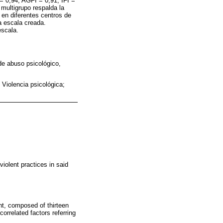
= 0,94, AGFI = 0,91, IFI =
 multigrupo respalda la
 en diferentes centros de
a escala creada.
escala.
 de abuso psicológico,
 Violencia psicológica;
violent practices in said
nt, composed of thirteen
correlated factors referring