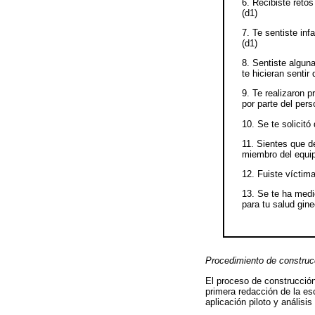
6. Recibiste reto
(d1)
7. Te sentiste inf
(d1)
8. Sentiste algun
te hicieran sentir
9. Te realizaron 
por parte del pers
10. Se te solicitó
11. Sientes que d
miembro del equi
12. Fuiste víctima
13. Se te ha medi
para tu salud gine
Procedimiento de construc
El proceso de construcción 
primera redacción de la es
aplicación piloto y análisi