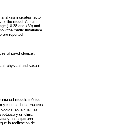
 analysis indicates factor
 of the model. A multi-
f age (18-38 and >39) and
show the metric invariance
e are reported.
nces of psychological,
al; physical and sexual
r rama del modelo médico
ca y mental de las mujeres
ológica, en la cual, las
espetuoso y un clima
vida y en la que una
gue la realización de