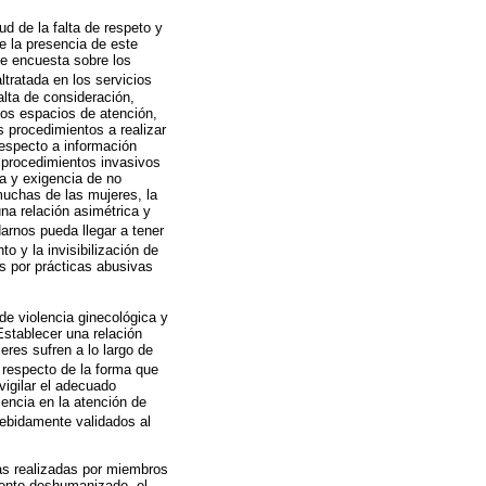
d de la falta de respeto y
e la presencia de este
te encuesta sobre los
tratada en los servicios
alta de consideración,
los espacios de atención,
s procedimientos a realizar
respecto a información
e procedimientos invasivos
a y exigencia de no
muchas de las mujeres, la
una relación asimétrica y
arnos pueda llegar a tener
o y la invisibilización de
s por prácticas abusivas
de violencia ginecológica y
Establecer una relación
eres sufren a lo largo de
n respecto de la forma que
vigilar el adecuado
encia en la atención de
debidamente validados al
cas realizadas por miembros
iento deshumanizado, el