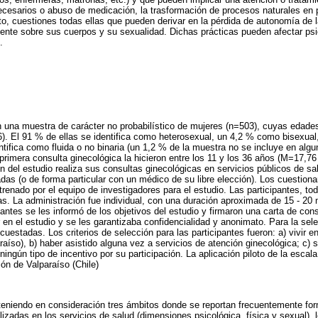
cesarios o abuso de medicación, la trasformación de procesos naturales en 
to, cuestiones todas ellas que pueden derivar en la pérdida de autonomía de 
ente sobre sus cuerpos y su sexualidad. Dichas prácticas pueden afectar psic
.
n una muestra de carácter no probabilístico de mujeres (n=503), cuyas edades
. El 91 % de ellas se identifica como heterosexual, un 4,2 % como bisexual
ntifica como fluida o no binaria (un 1,2 % de la muestra no se incluye en algu
 primera consulta ginecológica la hicieron entre los 11 y los 36 años (M=17,7
on del estudio realiza sus consultas ginecológicas en servicios públicos de sa
das (o de forma particular con un médico de su libre elección). Los cuestiona
enado por el equipo de investigadores para el estudio. Las participantes, tod
as. La administración fue individual, con una duración aproximada de 15 - 20 
pantes se les informó de los objetivos del estudio y firmaron una carta de con
 en el estudio y se les garantizaba confidencialidad y anonimato. Para la sel
ncuestadas. Los criterios de selección para las participantes fueron: a) vivir e
araíso), b) haber asistido alguna vez a servicios de atención ginecológica; c)
 ningún tipo de incentivo por su participación. La aplicación piloto de la escal
ón de Valparaíso (Chile)
teniendo en consideración tres ámbitos donde se reportan frecuentemente fo
izadas en los servicios de salud (dimensiones psicológica, física y sexual), 