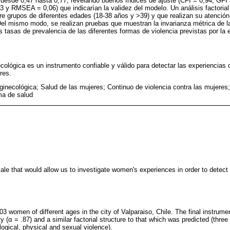
 desde 0,47 hasta 0,77, revelando buenos índices de ajuste (CFI = 0,94, GFI 
3 y RMSEA = 0,06) que indicarían la validez del modelo. Un análisis factorial
tre grupos de diferentes edades (18-38 años y >39) y que realizan su atención
 Del mismo modo, se realizan pruebas que muestran la invarianza métrica de l
 tasas de prevalencia de las diferentes formas de violencia previstas por la 
ecológica es un instrumento confiable y válido para detectar las experiencias
res.
ginecológica; Salud de las mujeres; Continuo de violencia contra las mujeres;
ema de salud
ale that would allow us to investigate women's experiences in order to detect 
3 women of different ages in the city of Valparaiso, Chile. The final instrume
y (α = .87) and a similar factorial structure to that which was predicted (three 
ogical, physical and sexual violence).