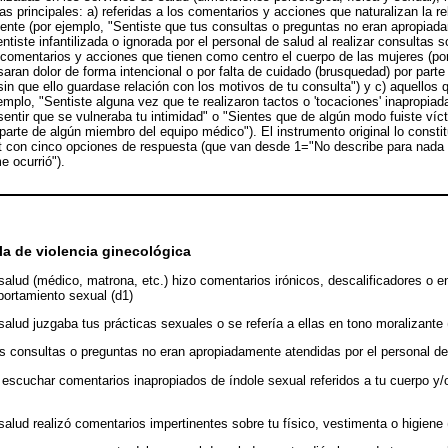
s principales: a) referidas a los comentarios y acciones que naturalizan la r
ente (por ejemplo, "Sentiste que tus consultas o preguntas no eran apropiad
ntiste infantilizada o ignorada por el personal de salud al realizar consultas s
s comentarios y acciones que tienen como centro el cuerpo de las mujeres (por
aran dolor de forma intencional o por falta de cuidado (brusquedad) por parte
sin que ello guardase relación con los motivos de tu consulta") y c) aquellos
emplo, "Sentiste alguna vez que te realizaron tactos o 'tocaciones' inapropiad
 sentir que se vulneraba tu intimidad" o "Sientes que de algún modo fuiste víc
 parte de algún miembro del equipo médico"). El instrumento original lo consti
rt con cinco opciones de respuesta (que van desde 1="No describe para nada 
e ocurrió").
la de violencia ginecológica
salud (médico, matrona, etc.) hizo comentarios irónicos, descalificadores o e
ortamiento sexual (d1)
salud juzgaba tus prácticas sexuales o se refería a ellas en tono moralizante 
us consultas o preguntas no eran apropiadamente atendidas por el personal de
 escuchar comentarios inapropiados de índole sexual referidos a tu cuerpo y/o
salud realizó comentarios impertinentes sobre tu físico, vestimenta o higiene 