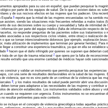
trumentos apropiados para su uso en español, que puedan pesquisar la magnitu
cológico por parte de los equipos de salud. De lo que sí existen datos es sobr
ilares y de sus nocivos efectos en las mujeres que los padecen. Una recien
5
en España
reporta que la mitad de las mujeres encuestadas se ha sentido mal
ue asisten, siendo las situaciones más frecuentes referidas a malos tratos (f
miento de sus decisiones sobre su cuerpo y sexualidad y falta de intimidad de 
e información por parte del equipo médico (falta de información respecto de lo
hacerlos, no responder preguntas de las pacientes sobre sus tratamientos o 
des asociadas a sus respectivos ciclos vitales, entre otras) o realización d
n o que se tornan intencionalmente dolorosos (por ejemplo, exploración brusc
lor, mala utilización de implementos que terminan por generar heridas). Para 
 llegar a constituir una experiencia traumática, ya que en ella se establece 
6
idado
hacen que el daño infringido por quienes se suponen que deberían cuid
7
 trata de un tipo de trauma relacional
que opera por la falta de reconocimient
no resulte extraño que una enorme cantidad de médicos hayan sido sancionado
 es construir y validar un instrumento que permita pesquisar las experiencias 
abajos, con una serie de resultados desfavorables en la salud de las mujeres. 
 de violencia, que no es sino parte de un continuo de la violencia que las muj
9
riarcales
, y los malos resultados de salud puede permitir abrir una discusió
s deben tomar para adaptarse a las necesidades de las mujeres y contribuir a 
olos de atención establecidos. Los instrumentos validados sobre abuso y viol
aun cuando se requieren con urgencia. Estos instrumentos no se encuentran 
 no resultar pertinentes para este contexto.
io se incluye en el concepto de violencia ginecológica todas aquellas prácti
os, enfermeras, matronas, etc.) y que pueden implicar una atención o tratam