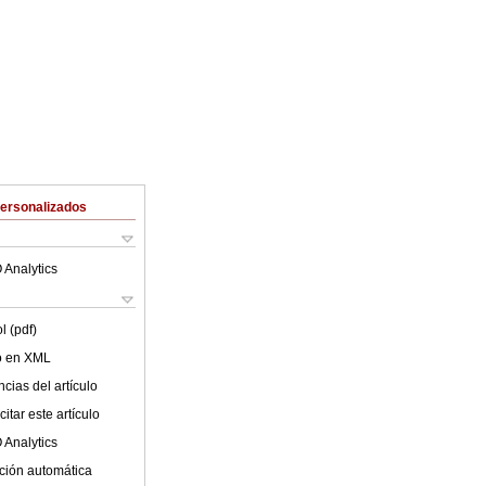
Personalizados
 Analytics
l (pdf)
lo en XML
cias del artículo
itar este artículo
 Analytics
ción automática