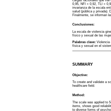
cargas factoriales que van
0,95, NFI = 0,92, TLI = 0,9
invarianza de la escala en
salud (pública y privada).
Finalmente, se informan las
Conclusiones:
La escala de violencia gin
físico y sexual de las muje
Palabras clave:
Violencia 
física y sexual en el sist
SUMMARY
Objective:
To create and validate a sc
healthcare field.
Method:
The scale was applied to 50
items, shows good reliabilit
to diverse forms of psychol