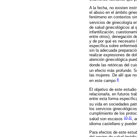
A la fecha, no existen ins
el abuso en el ámbito gine
fenómeno en contextos sim
servicios de ginecología 
de salud ginecológicos al q
infantilización, cuestiona
entre otros), denegación d
y de por qué es necesario 
específica sobre enfermeda
sin la adecuada preparació
realizar expresiones de do
atención ginecológica puede
donde las retóricas del cu
un efecto más profundo. Se
las mujeres. De allí que 
8
en este campo
.
El objetivo de este estudio
relacionarla, en futuros tr
entre esta forma específica
su vida en sociedades pat
los servicios ginecológico
cumplimiento de los protoc
10
,
11
salud son escasos
, 
idioma castellano y pueden
Para efectos de este estud
del equipo de salud (médic