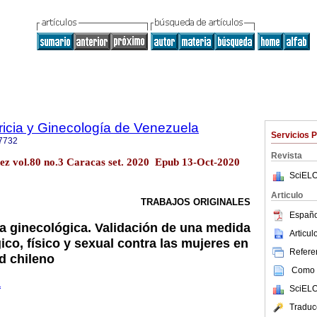
ricia y Ginecología de Venezuela
Servicios 
7732
Revista
ez vol.80 no.3 Caracas set. 2020 Epub 13-Oct-2020
SciELO
Articulo
TRABAJOS ORIGINALES
Españo
ia ginecológica. Validación de una medida
Articu
co, físico y sexual contra las mujeres en
Referen
d chileno
Como c
1
SciELO
Traduc