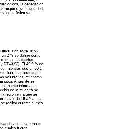
patológicos, la denegación
las mujeres y/o capacidad
ológica, física y/o
 fluctuaron entre 18 y 85
, un 2 % se define como
na de las categorías
6 y DT=3,92). El 49,9 % de
lud, mientras que un 50,1
rios fueron aplicados por
as voluntarias, rellenaron
minutos. Antes de ser
sentimiento informado,
ección de la muestra se
n la región en la que se
 ser mayor de 18 años. Las
a se realizó durante el mes
rmas de violencia o malos
los cuales fueron