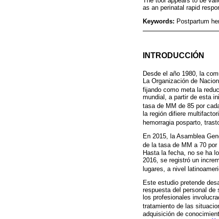
The tool appears to be val
as an perinatal rapid resp
Keywords:
Postpartum hem
INTRODUCCIÓN
Desde el año 1980, la com
La Organización de Nacion
fijando como meta la redu
mundial, a partir de esta 
tasa de MM de 85 por cad
la región difiere multifac
hemorragia posparto, tras
En 2015, la Asamblea Gene
de la tasa de MM a 70 po
Hasta la fecha, no se ha l
2016, se registró un incr
lugares, a nivel latinoame
Este estudio pretende desar
respuesta del personal de 
los profesionales involucr
tratamiento de las situaci
adquisición de conocimient