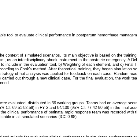
iable tool to evaluate clinical performance in postpartum hemorrhage managem
he context of simulated scenarios. Its main objective is based on the training 
eam, as an interdisciplinary shock instrument in the obstetric emergency. A De
o include in the evaluation tool, b) Weighting of each element, and c) Final T
according to Cook's method. After theoretical training, they began simulation 
 strategy of hot analysis was applied for feedback on each case. Random reas
s carried out through a new clinical case. For the final evaluation, the work 
hened.
s were evaluated, distributed in 36 working groups. Teams had an average scor
95% CI: 69.51-82.58) in FY 2 and 84/100 (95% CI: 77.42-90.56) in the final a
the clinical performance of perinatal rapid response team was recorded with th
icable in all simulated scenarios (ICC 0.98).