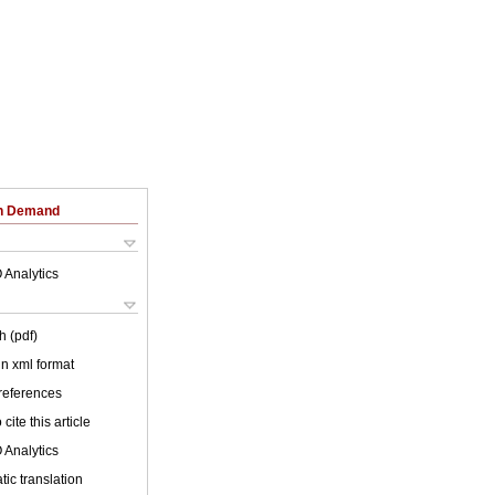
on Demand
 Analytics
h (pdf)
 in xml format
 references
cite this article
 Analytics
ic translation