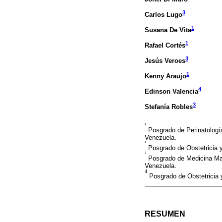
3
Carlos Lugo
1
Susana De Vita
1
Rafael Cortés
3
Jesús Veroes
1
Kenny Araujo
4
Edinson Valencia
3
Stefanía Robles
¹
Posgrado de Perinatología
Venezuela.
²
Posgrado de Obstetricia y
³
Posgrado de Medicina Mate
Venezuela.
4
Posgrado de Obstetricia y
RESUMEN