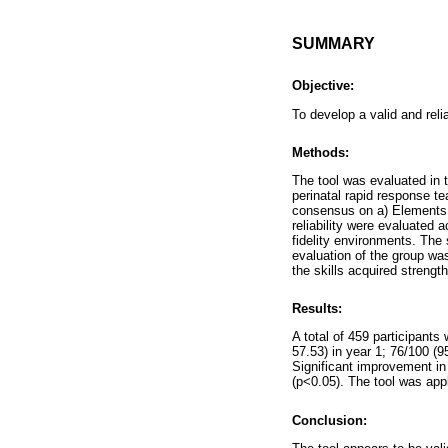
SUMMARY
Objective:
To develop a valid and rel
Methods:
The tool was evaluated in t
perinatal rapid response t
consensus on a) Elements t
reliability were evaluated 
fidelity environments. The
evaluation of the group wa
the skills acquired strengt
Results:
A total of 459 participant
57.53) in year 1; 76/100 (
Significant improvement in 
(p<0.05). The tool was appl
Conclusion: