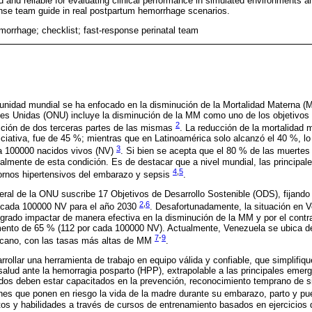
id and reliable for evaluating clinical performance in simulated environments
onse team guide in real postpartum hemorrhage scenarios.
orrhage; checklist; fast-response perinatal team
unidad mundial se ha enfocado en la disminución de la Mortalidad Materna 
es Unidas (ONU) incluye la disminución de la MM como uno de los objetivos 
2
cción de dos terceras partes de las mismas
. La reducción de la mortalidad m
iniciativa, fue de 45 %; mientras que en Latinoamérica solo alcanzó el 40 %, l
3
a 100000 nacidos vivos (NV)
. Si bien se acepta que el 80 % de las muertes
torialmente de esta condición. Es de destacar que a nivel mundial, las princip
4
,
5
tornos hipertensivos del embarazo y sepsis
.
ral de la ONU suscribe 17 Objetivos de Desarrollo Sostenible (ODS), fijand
2
,
6
r cada 100000 NV para el año 2030
. Desafortunadamente, la situación en V
ogrado impactar de manera efectiva en la disminución de la MM y por el contra
emento de 65 % (112 por cada 100000 NV). Actualmente, Venezuela se ubica de
7
-
9
ricano, con las tasas más altas de MM
.
rollar una herramienta de trabajo en equipo válida y confiable, que simplifiqu
salud ante la hemorragia posparto (HPP), extrapolable a las principales emer
ados deben estar capacitados en la prevención, reconocimiento temprano de 
ones que ponen en riesgo la vida de la madre durante su embarazo, parto y pu
os y habilidades a través de cursos de entrenamiento basados en ejercicios d