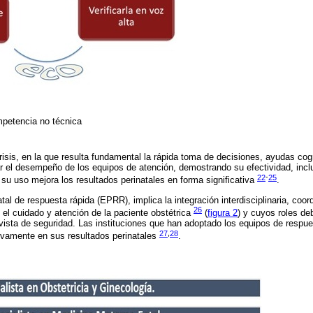
mpetencia no técnica
risis, en la que resulta fundamental la rápida toma de decisiones, ayudas cogn
r el desempeño de los equipos de atención, demostrando su efectividad, inc
22
-
25
 su uso mejora los resultados perinatales en forma significativa
.
al de respuesta rápida (EPRR), implica la integración interdisciplinaria, coor
26
 el cuidado y atención de la paciente obstétrica
(
figura 2
) y cuyos roles de
evista de seguridad. Las instituciones que han adoptado los equipos de respues
27
,
28
ivamente en sus resultados perinatales
.