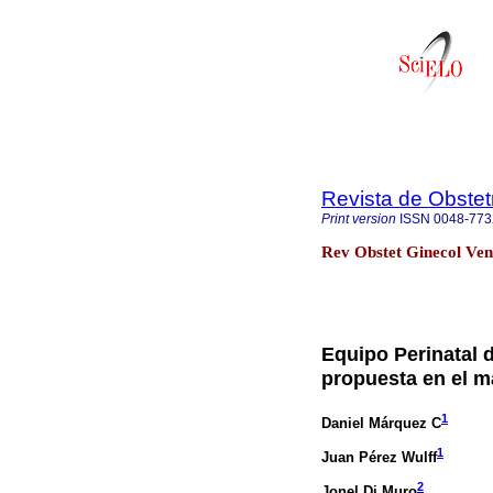
Revista de Obstet
Print version
ISSN
0048-773
Rev Obstet Ginecol Ven
Equipo Perinatal 
propuesta en el m
1
Daniel Márquez C
1
Juan Pérez Wulff
2
Jonel Di Muro