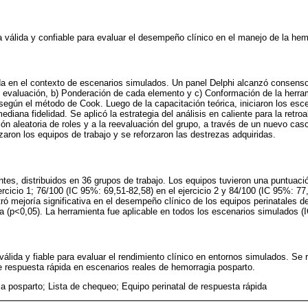
a válida y confiable para evaluar el desempeño clínico en el manejo de la hem
da en el contexto de escenarios simulados. Un panel Delphi alcanzó consens
de evaluación, b) Ponderación de cada elemento y c) Conformación de la herram
 según el método de Cook. Luego de la capacitación teórica, iniciaron los esc
iana fidelidad. Se aplicó la estrategia del análisis en caliente para la retro
ón aleatoria de roles y a la reevaluación del grupo, a través de un nuevo caso
izaron los equipos de trabajo y se reforzaron las destrezas adquiridas.
ntes, distribuidos en 36 grupos de trabajo. Los equipos tuvieron una puntuac
ercicio 1; 76/100 (IC 95%: 69,51-82,58) en el ejercicio 2 y 84/100 (IC 95%: 77
tró mejoría significativa en el desempeño clínico de los equipos perinatales d
ta (p<0,05). La herramienta fue aplicable en todos los escenarios simulados (
válida y fiable para evaluar el rendimiento clínico en entornos simulados. S
de respuesta rápida en escenarios reales de hemorragia posparto.
a posparto; Lista de chequeo; Equipo perinatal de respuesta rápida