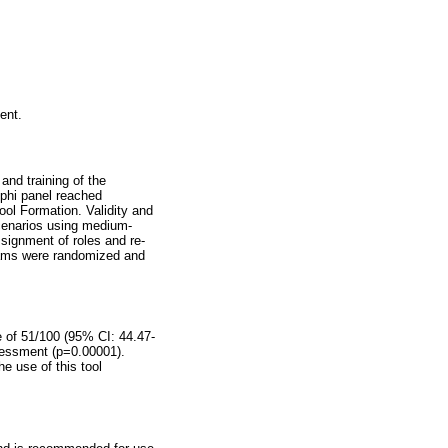
ent.
and training of the
lphi panel reached
ool Formation. Validity and
scenarios using medium-
signment of roles and re-
teams were randomized and
e of 51/100 (95% CI: 44.47-
ssessment (p=0.00001).
e use of this tool