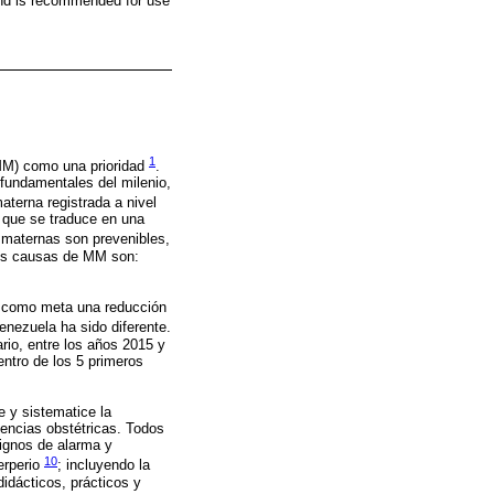
 and is recommended for use
1
(MM) como una prioridad
.
fundamentales del milenio,
aterna registrada a nivel
o que se traduce en una
 maternas son prevenibles,
ales causas de MM son:
o como meta una reducción
enezuela ha sido diferente.
rio, entre los años 2015 y
ntro de los 5 primeros
e y sistematice la
gencias obstétricas. Todos
signos de alarma y
10
erperio
; incluyendo la
idácticos, prácticos y