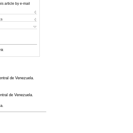
is article by e-mail
ks
nk
entral de Venezuela.
ntral de Venezuela.
la.