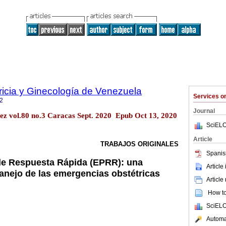
ricia y Ginecología de Venezuela
Services 
2
Journal
ez vol.80 no.3 Caracas Sept. 2020 Epub Oct 13, 2020
SciELO
Article
TRABAJOS ORIGINALES
Spanis
de Respuesta Rápida (EPRR): una
Article
anejo de las emergencias obstétricas
Article
How to 
SciELO
Automat