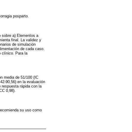
orragia posparto.
o sobre a) Elementos a
ienta final. La validez y
enarios de simulación
alimentación de cada caso.
 clínico. Para la
ión media de 51/100 (IC
,42-90,56) en la evaluación
e respuesta rápida con la
ICC 0,98).
e recomienda su uso como