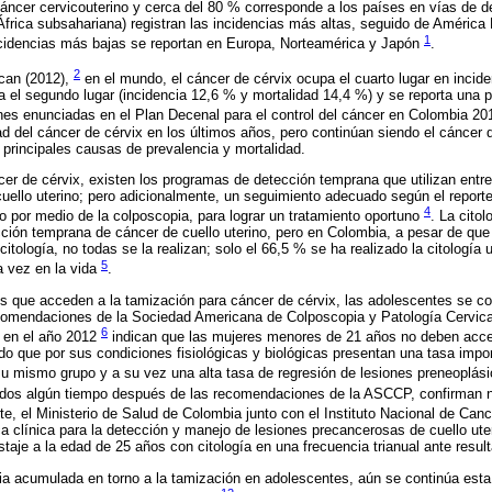
ncer cervicouterino y cerca del 80 % corresponde a los países en vías de d
rica subsahariana) registran las incidencias más altas, seguido de América L
1
incidencias más bajas se reportan en Europa, Norteamérica y Japón
.
2
can (2012),
en el mundo, el cáncer de cérvix ocupa el cuarto lugar en incide
 el segundo lugar (incidencia 12,6 % y mortalidad 14,4 %) y se reporta una 
nes enunciadas en el Plan Decenal para el control del cáncer en Colombia 2
ad del cáncer de cérvix en los últimos años, pero continúan siendo el cánce
s principales causas de prevalencia y mortalidad.
cer de cérvix, existen los programas de detección temprana que utilizan entre
cuello uterino; pero adicionalmente, un seguimiento adecuado según el report
4
co por medio de la colposcopia, para lograr un tratamiento oportuno
. La cito
ión temprana de cáncer de cuello uterino, pero en Colombia, a pesar de que
itología, no todas se la realizan; solo el 66,5 % se ha realizado la citología 
5
a vez en la vida
.
es que acceden a la tamización para cáncer de cérvix, las adolescentes se c
comendaciones de la Sociedad Americana de Colposcopia y Patología Cervic
6
s en el año 2012
indican que las mujeres menores de 21 años no deben accede
ado que por sus condiciones fisiológicas y biológicas presentan una tasa impor
 mismo grupo y a su vez una alta tasa de regresión de lesiones preneoplás
ados algún tiempo después de las recomendaciones de la ASCCP, confirman n
te, el Ministerio de Salud de Colombia junto con el Instituto Nacional de Can
ca clínica para la detección y manejo de lesiones precancerosas de cuello ute
staje a la edad de 25 años con citología en una frecuencia trianual ante resul
ia acumulada en torno a la tamización en adolescentes, aún se continúa esta 