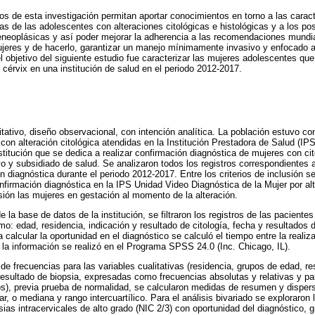
os de esta investigación permitan aportar conocimientos en torno a las caract
s de las adolescentes con alteraciones citológicas e histológicas y a los pos
eneoplásicas y así poder mejorar la adherencia a las recomendaciones mundi
jeres y de hacerlo, garantizar un manejo mínimamente invasivo y enfocado a
el objetivo del siguiente estudio fue caracterizar las mujeres adolescentes que
 cérvix en una institución de salud en el periodo 2012-2017.
tativo, diseño observacional, con intención analítica. La población estuvo co
con alteración citológica atendidas en la Institución Prestadora de Salud (IP
stitución que se dedica a realizar confirmación diagnóstica de mujeres con cit
vo y subsidiado de salud. Se analizaron todos los registros correspondientes 
n diagnóstica durante el periodo 2012-2017. Entre los criterios de inclusión 
nfirmación diagnóstica en la IPS Unidad Video Diagnóstica de la Mujer por alt
sión las mujeres en gestación al momento de la alteración.
 la base de datos de la institución, se filtraron los registros de las pacientes
mo: edad, residencia, indicación y resultado de citología, fecha y resultados
 calcular la oportunidad en el diagnóstico se calculó el tiempo entre la realiza
e la información se realizó en el Programa SPSS 24.0 (Inc. Chicago, IL).
 de frecuencias para las variables cualitativas (residencia, grupos de edad, re
resultado de biopsia, expresadas como frecuencias absolutas y relativas y par
pos), previa prueba de normalidad, se calcularon medidas de resumen y dispe
, o mediana y rango intercuartílico. Para el análisis bivariado se exploraron 
sias intracervicales de alto grado (NIC 2/3) con oportunidad del diagnóstico,