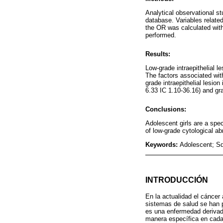
Analytical observational s
database. Variables relate
the OR was calculated with
performed.
Results:
Low-grade intraepithelial 
The factors associated with
grade intraepithelial lesio
6.33 IC 1.10-36.16) and gr
Conclusions:
Adolescent girls are a spe
of low-grade cytological ab
Keywords:
Adolescent; Sq
INTRODUCCIÓN
En la actualidad el cáncer
sistemas de salud se han p
es una enfermedad derivada
manera específica en cada 