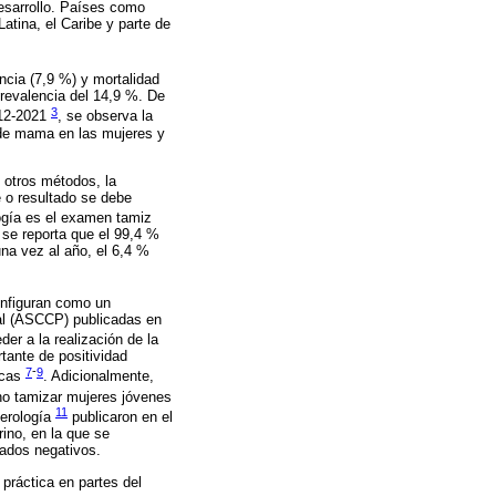
esarrollo. Países como
atina, el Caribe y parte de
ncia (7,9 %) y mortalidad
prevalencia del 14,9 %. De
3
012-2021
, se observa la
r de mama en las mujeres y
 otros métodos, la
e o resultado se debe
logía es el examen tamiz
 se reporta que el 99,4 %
una vez al año, el 6,4 %
onfiguran como un
al (ASCCP) publicadas en
r a la realización de la
tante de positividad
7
-
9
icas
. Adicionalmente,
o tamizar mujeres jóvenes
11
cerología
publicaron en el
rino, en la que se
tados negativos.
práctica en partes del