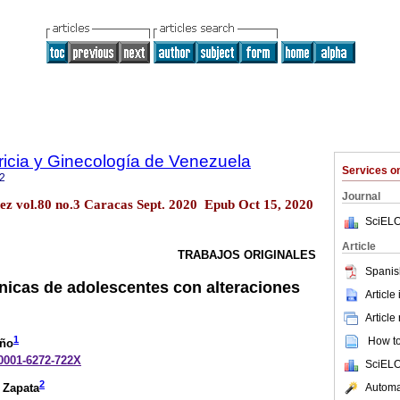
ricia y Ginecología de Venezuela
Services 
2
Journal
ez vol.80 no.3 Caracas Sept. 2020 Epub Oct 15, 2020
SciELO
Article
TRABAJOS ORIGINALES
Spanis
ínicas de adolescentes con alteraciones
Article
Article
1
How to 
año
-0001-6272-722X
SciELO
2
Automat
 Zapata