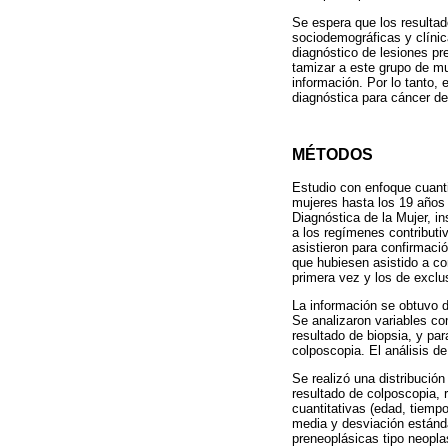
Se espera que los resultad
sociodemográficas y clínica
diagnóstico de lesiones pr
tamizar a este grupo de mu
información. Por lo tanto, 
diagnóstica para cáncer de
MÉTODOS
Estudio con enfoque cuanti
mujeres hasta los 19 años 
Diagnóstica de la Mujer, in
a los regímenes contributi
asistieron para confirmació
que hubiesen asistido a co
primera vez y los de exclu
La información se obtuvo de
Se analizaron variables co
resultado de biopsia, y para
colposcopia. El análisis d
Se realizó una distribución
resultado de colposcopia, 
cuantitativas (edad, tiem
media y desviación estándar
preneoplásicas tipo neopla