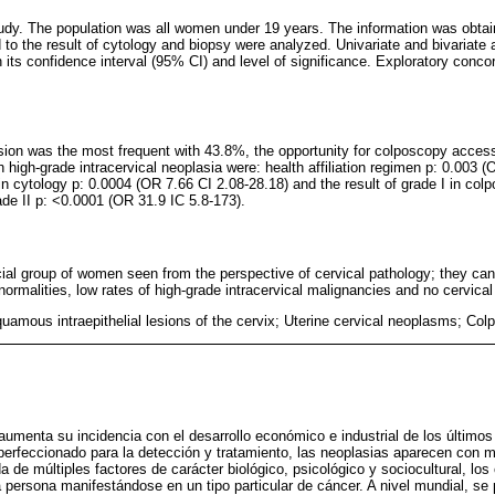
tudy. The population was all women under 19 years. The information was obtain
d to the result of cytology and biopsy were analyzed. Univariate and bivariate
 its confidence interval (95% CI) and level of significance. Exploratory conc
lesion was the most frequent with 43.8%, the opportunity for colposcopy acce
 high-grade intracervical neoplasia were: health affiliation regimen p: 0.003 (O
n in cytology p: 0.0004 (OR 7.66 CI 2.08-28.18) and the result of grade I in co
ade II p: <0.0001 (OR 31.9 IC 5.8-173).
cial group of women seen from the perspective of cervical pathology; they can
normalities, low rates of high-grade intracervical malignancies and no cervical
uamous intraepithelial lesions of the cervix; Uterine cervical neoplasms; Co
 aumenta su incidencia con el desarrollo económico e industrial de los último
erfeccionado para la detección y tratamiento, las neoplasias aparecen con m
 de múltiples factores de carácter biológico, psicológico y sociocultural, lo
persona manifestándose en un tipo particular de cáncer. A nivel mundial, se