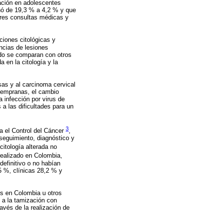
ación en adolescentes
inó de 19,3 % a 4,2 % y que
ores consultas médicas y
ciones citológicas y
ncias de lesiones
ando se comparan con otros
a en la citología y la
sas y al carcinoma cervical
 tempranas, el cambio
 infección por virus de
 a las dificultades para un
3
a el Control del Cáncer
,
 seguimiento, diagnóstico y
citología alterada no
realizado en Colombia,
definitivo o no habían
5 %, clínicas 28,2 % y
dos en Colombia u otros
 a la tamización con
ravés de la realización de