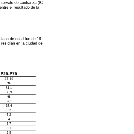
ntervalo de confianza (IC
entre el resultado de la
ediana de edad fue de 18
 residían en la ciudad de
P25-P75
17-19
%
61,1
38,9
%
57,1
15,4
6,2
5,2
4
3,7
3,1
2,8