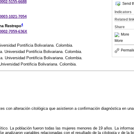
-0002-5155-6688
Send th
Indicators
-0003-1021-7054
Related lin
4
na Restrepo
Share
-0002-7059-636X
More
More
versidad Pontificia Bolivariana. Colombia.
Permali
. Universidad Pontificia Bolivariana. Colombia.
. Universidad Pontificia Bolivariana. Colombia.
niversidad Pontificia Bolivariana. Colombia.
es con alteración citológica que asistieron a confirmación diagnóstica en una 
ítico. La población fueron todas las mujeres menores de 19 años. La informa
 Se analizaron variables relacionadas con el resultado de la citología y de la bi