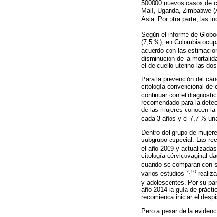
500000 nuevos casos de cá
Malí, Uganda, Zimbabwe (Áf
Asia. Por otra parte, las 
Según el informe de Globo
(7,5 %); en Colombia ocupa
acuerdo con las estimacio
disminución de la mortalid
el de cuello uterino las do
Para la prevención del cán
citología convencional de 
continuar con el diagnósti
recomendado para la detecc
de las mujeres conocen la c
cada 3 años y el 7,7 % un
Dentro del grupo de mujer
subgrupo especial. Las re
el año 2009 y actualizada
citología cérvicovaginal d
cuando se comparan con su
7
,
10
varios estudios
realiz
y adolescentes. Por su par
año 2014 la guía de prácti
recomienda iniciar el despi
Pero a pesar de la evidenc