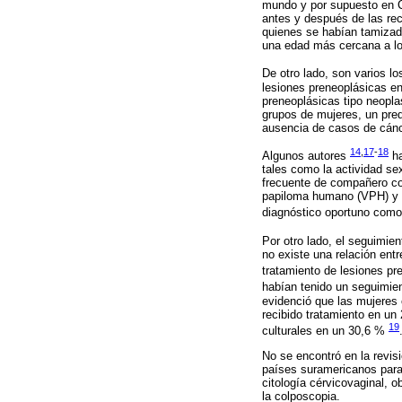
mundo y por supuesto en C
antes y después de las rec
quienes se habían tamizad
una edad más cercana a lo
De otro lado, son varios l
lesiones preneoplásicas e
preneoplásicas tipo neoplas
grupos de mujeres, un predo
ausencia de casos de cánc
14
,
17
-
18
Algunos autores
ha
tales como la actividad se
frecuente de compañero con
papiloma humano (VPH) y el 
diagnóstico oportuno como 
Por otro lado, el seguimie
no existe una relación entr
tratamiento de lesiones p
habían tenido un seguimie
evidenció que las mujeres c
recibido tratamiento en un
19
culturales en un 30,6 %
No se encontró en la revisi
países suramericanos para 
citología cérvicovaginal, o
la colposcopia.