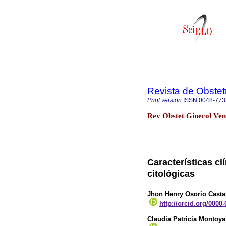
Revista de Obstet
Print version
ISSN
0048-773
Rev Obstet Ginecol Ven
Características cl
citológicas
Jhon Henry Osorio Cast
http://orcid.org/0000
Claudia Patricia Montoya