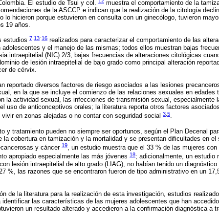
12
olombia. El estudio de Tsui y col.
muestra el comportamiento de la tamiz
omendaciones de la ASCCP e indican que la realización de la citología decl
o lo hicieron porque estuvieron en consulta con un ginecólogo, tuvieron may
s 19 años.
7
,
13
-
16
os estudios
realizados para caracterizar el comportamiento de las altera
n adolescentes y el manejo de las mismas; todos ellos muestran bajas frecue
ia intraepitelial (NIC) 2/3, bajas frecuencias de alteraciones citológicas cu
minio de lesión intraepitelial de bajo grado como principal alteración reportad
er de cérvix.
n reportado diversos factores de riesgo asociados a las lesiones precancero
xual, en la que se incluye el comienzo de las relaciones sexuales en edades
 la actividad sexual, las infecciones de transmisión sexual, especialmente la
uso de anticonceptivos orales; la literatura reporta otros factores asociados
3
,
5
vivir en zonas alejadas o no contar con seguridad social
.
nto y tratamiento pueden no siempre ser oportunos, según el Plan Decenal par
e la cobertura en tamización y la mortalidad y se presentan dificultades en el
19
recancerosas y cáncer
, un estudio muestra que el 33 % de las mujeres con 
18
nto apropiado especialmente las más jóvenes
; adicionalmente, un estudio 
on lesión intraepitelial de alto grado (LIAG), no habían tenido un diagnóstico 
 27 %, las razones que se encontraron fueron de tipo administrativo en un 17,
.
ón de la literatura para la realización de esta investigación, estudios realiza
identificar las características de las mujeres adolescentes que han accedido
btuvieron un resultado alterado y accedieron a la confirmación diagnóstica a t