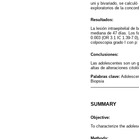
uni y bivariado, se calculó
exploratorios de la concor
Resultados:
La lesión intraepitelial de
mediana de 47 días. Los fac
0.003 (OR 3.1 IC 1.39-7.0), 
colposcopia grado I con p:
Conclusiones:
Las adolescentes son un gr
altas de alteraciones citol
Palabras clave:
Adolescen
Biopsia
SUMMARY
Objective:
To characterize the adolesc
Methods: