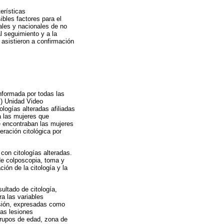
erísticas
ibles factores para el
ales y nacionales de no
l seguimiento y a la
 asistieron a confirmación
nformada por todas las
S) Unidad Video
ologías alteradas afiliadas
a las mujeres que
se encontraban las mujeres
eración citológica por
 con citologías alteradas.
 de colposcopia, toma y
ción de la citología y la
sultado de citología,
a las variables
rsión, expresadas como
las lesiones
 grupos de edad, zona de