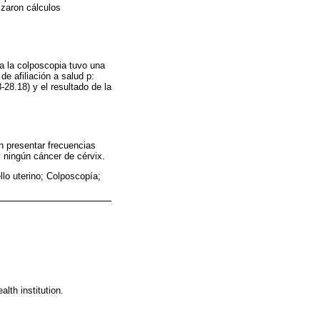
izaron cálculos
ra la colposcopia tuvo una
e afiliación a salud p:
8-28.18) y el resultado de la
n presentar frecuencias
y ningún cáncer de cérvix.
llo uterino; Colposcopía;
lth institution.