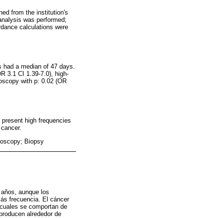
ed from the institution's
 analysis was performed;
ordance calculations were
ss had a median of 47 days.
R 3.1 CI 1.39-7.0), high-
lposcopy with p: 0.02 (OR
 present high frequencies
 cancer.
lposcopy; Biopsy
s años, aunque los
ás frecuencia. El cáncer
s cuales se comportan de
 producen alrededor de