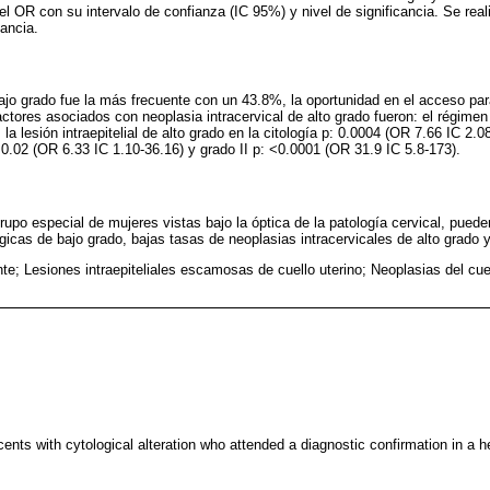
 el OR con su intervalo de confianza (IC 95%) y nivel de significancia. Se real
dancia.
 bajo grado fue la más frecuente con un 43.8%, la oportunidad en el acceso pa
tores asociados con neoplasia intracervical de alto grado fueron: el régimen d
la lesión intraepitelial de alto grado en la citología p: 0.0004 (OR 7.66 IC 2.0
 0.02 (OR 6.33 IC 1.10-36.16) y grado II p: <0.0001 (OR 31.9 IC 5.8-173).
upo especial de mujeres vistas bajo la óptica de la patología cervical, puede
ógicas de bajo grado, bajas tasas de neoplasias intracervicales de alto grado 
te; Lesiones intraepiteliales escamosas de cuello uterino; Neoplasias del cue
ents with cytological alteration who attended a diagnostic confirmation in a hea