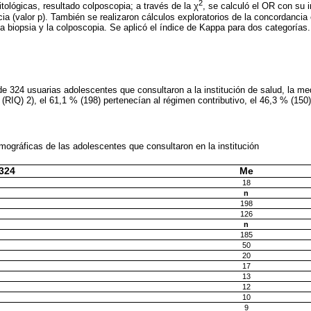
2
itológicas, resultado colposcopia; a través de la χ
, se calculó el OR con su i
cia (valor p). También se realizaron cálculos exploratorios de la concordancia 
 la biopsia y la colposcopia. Se aplicó el índice de Kappa para dos categorías.
 de 324 usuarias adolescentes que consultaron a la institución de salud, la m
 (RIQ) 2), el 61,1 % (198) pertenecían al régimen contributivo, el 46,3 % (150)
mográficas de las adolescentes que consultaron en la institución
=324
Me
18
n
198
126
n
185
50
20
17
13
12
10
9