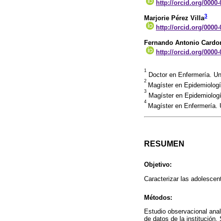
http://orcid.org/0000
3
Marjorie Pérez Villa
http://orcid.org/0000
Fernando Antonio Cardo
http://orcid.org/0000
1
Doctor en Enfermería. Uni
2
Magíster en Epidemiología
3
Magíster en Epidemiología
4
Magíster en Enfermería. U
RESUMEN
Objetivo:
Caracterizar las adolescent
Métodos:
Estudio observacional anal
de datos de la institución.