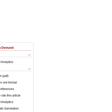
on Demand
 Analytics
h (pdf)
 in xml format
 references
cite this article
 Analytics
ic translation