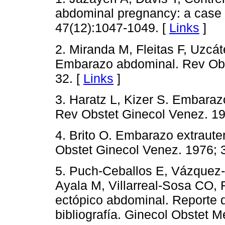
abdominal pregnancy: a case 
47(12):1047-1049. [
Links
]
2. Miranda M, Fleitas F, Uzcá
Embarazo abdominal. Rev Obst
32. [
Links
]
3. Haratz L, Kizer S. Embaraz
Rev Obstet Ginecol Venez. 19
4. Brito O. Embarazo extrauter
Obstet Ginecol Venez. 1976; 
5. Puch-Ceballos E, Vázquez-
Ayala M, Villarreal-Sosa CO,
ectópico abdominal. Reporte d
bibliografía. Ginecol Obstet M