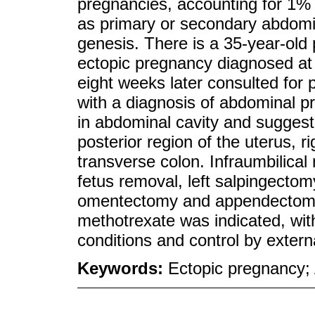
pregnancies, accounting for 1% o
as primary or secondary abdomin
genesis. There is a 35-year-old p
ectopic pregnancy diagnosed at
eight weeks later consulted for
with a diagnosis of abdominal p
in abdominal cavity and sugges
posterior region of the uterus, r
transverse colon. Infraumbilica
fetus removal, left salpingectomy
omentectomy and appendectomy.
methotrexate was indicated, wit
conditions and control by extern
Keywords:
Ectopic pregnancy;