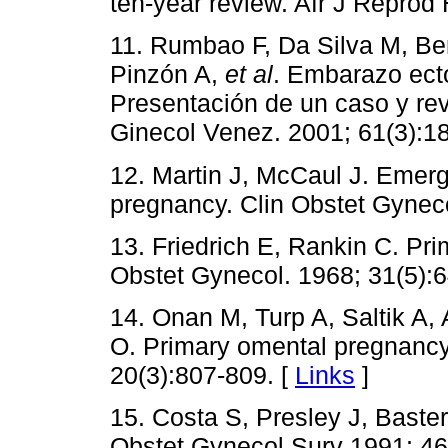
ten-year review. Afr J Reprod 
11. Rumbao F, Da Silva M, Be
Pinzón A,
et al
. Embarazo ect
Presentación de un caso y revi
Ginecol Venez. 2001; 61(3):1
12. Martin J, McCaul J. Eme
pregnancy. Clin Obstet Gyneco
13. Friedrich E, Rankin C. Pri
Obstet Gynecol. 1968; 31(5):
14. Onan M, Turp A, Saltik A,
O. Primary omental pregnancy
20(3):807-809. [
Links
]
15. Costa S, Presley J, Bast
Obstet Gynecol Surv 1991; 46