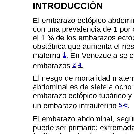
INTRODUCCIÓN
El embarazo ectópico abdomina
con una prevalencia de 1 por
el 1 % de los embarazos ectó
obstétrica que aumenta el rie
1
materna
. En Venezuela se c
-
2
4
embarazos
.
El riesgo de mortalidad mate
abdominal es de siete a ocho
embarazo ectópico tubárico y
,
5
6
un embarazo intrauterino
.
El embarazo abdominal, según 
puede ser primario: extremad