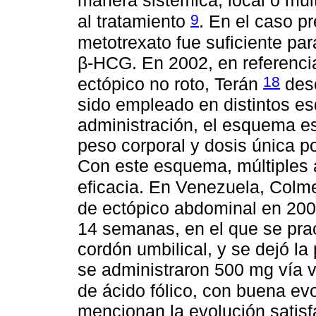
manera sistémica, local o mul
9
al tratamiento
. En el caso p
metotrexato fue suficiente par
β-HCG. En 2002, en referenci
18
ectópico no roto, Terán
desc
sido empleado en distintos e
administración, el esquema e
peso corporal y dosis única p
Con este esquema, múltiples 
eficacia. En Venezuela, Colm
de ectópico abdominal en 200
14 semanas, en el que se prac
cordón umbilical, y se dejó la
se administraron 500 mg vía
de ácido fólico, con buena ev
mencionan la evolución satisf