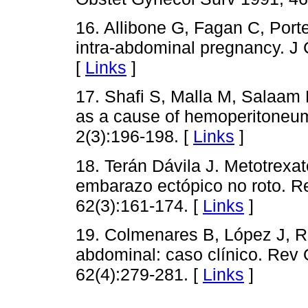
16. Allibone G, Fagan C, Port
intra-abdominal pregnancy. J 
[
Links
]
17. Shafi S, Malla M, Salaam
as a cause of hemoperitoneu
2(3):196-198. [
Links
]
18. Terán Dávila J. Metotrexa
embarazo ectópico no roto. R
62(3):161-174. [
Links
]
19. Colmenares B, López J, R
abdominal: caso clínico. Rev
62(4):279-281. [
Links
]