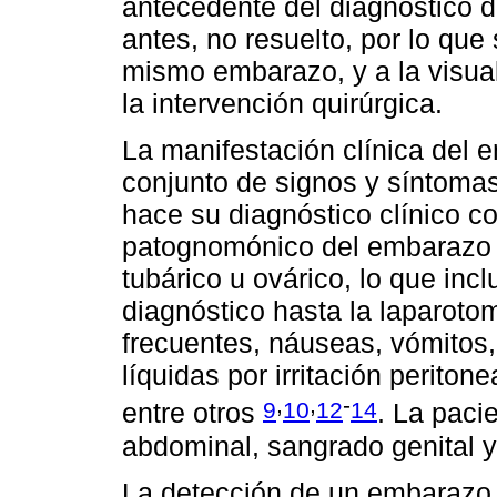
antecedente del diagnóstico 
antes, no resuelto, por lo que
mismo embarazo, y a la visuali
la intervención quirúrgica.
La manifestación clínica del
conjunto de signos y síntoma
hace su diagnóstico clínico c
patognomónico del embarazo a
tubárico u ovárico, lo que inc
diagnóstico hasta la laparot
frecuentes, náuseas, vómitos
líquidas por irritación perito
,
,
-
9
10
12
14
entre otros
. La paci
abdominal, sangrado genital 
La detección de un embarazo 