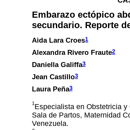
CA
Embarazo ectópico ab
secundario. Reporte d
1
Aida Lara Croes
2
Alexandra Rivero Fraute
3
Daniella Galiffa
3
Jean Castillo
3
Laura Peña
1
Especialista en Obstetricia y
Sala de Partos, Maternidad C
Venezuela.