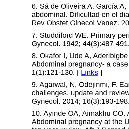
6. Sá de Oliveira A, García A
abdominal. Dificultad en el di
Rev Obstet Ginecol Venez. 20
7. Studdiford WE. Primary per
Gynecol. 1942; 44(3):487-491
8. Okafor I, Ude A, Aderibig
Abdominal pregnancy- a case r
1(1):121-130. [
Links
]
9. Agarwal, N, Odejinmi, F. E
challenges, update and revie
Gynecol. 2014; 16(3):193-198
10. Ayinde OA, Aimakhu CO,
Abdominal pregnancy at the Un