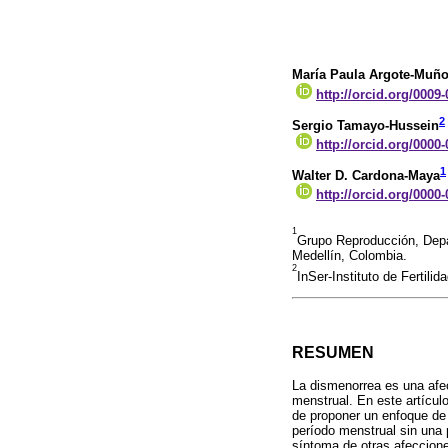
María Paula Argote-Muñ
http://orcid.org/0009
2
Sergio Tamayo-Hussein
http://orcid.org/0000
1
Walter D. Cardona-Maya
http://orcid.org/0000
1
Grupo Reproducción, Depar
Medellín, Colombia.
2
InSer-Instituto de Fertil
RESUMEN
La dismenorrea es una afec
menstrual. En este artículo
de proponer un enfoque de 
período menstrual sin una 
síntoma de otras afecciones