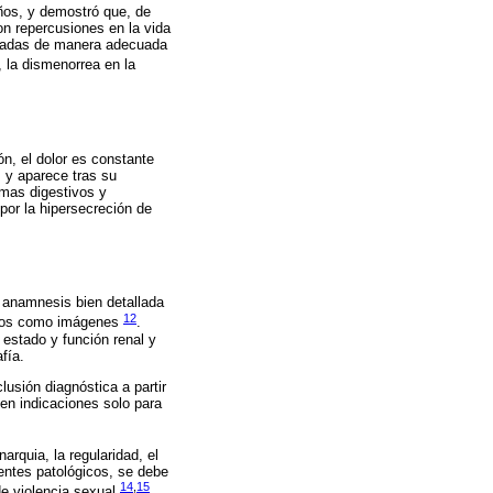
años, y demostró que, de
on repercusiones en la vida
ratadas de manera adecuada
 la dismenorrea en la
ón, el dolor es constante
s y aparece tras su
omas digestivos y
por la hipersecreción de
n anamnesis bien detallada
12
nicos como imágenes
.
 estado y función renal y
fía.
usión diagnóstica a partir
en indicaciones solo para
rquia, la regularidad, el
entes patológicos, se debe
14
,
15
de violencia sexual
.