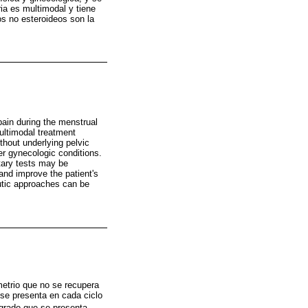
ia es multimodal y tiene
ios no esteroideos son la
ain during the menstrual
multimodal treatment
thout underlying pelvic
er gynecologic conditions.
tary tests may be
and improve the patient's
peutic approaches can be
etrio que no se recupera
se presenta en cada ciclo