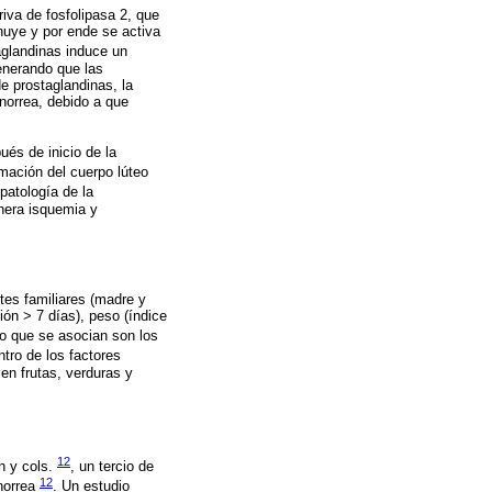
riva de fosfolipasa 2, que
inuye y por ende se activa
aglandinas induce un
generando que las
e prostaglandinas, la
norrea, debido a que
és de inicio de la
rmación del cuerpo lúteo
 patología de la
nera isquemia y
tes familiares (madre y
ión > 7 días), peso (índice
go que se asocian son los
ntro de los factores
 en frutas, verduras y
12
n y cols.
, un tercio de
12
norrea
. Un estudio