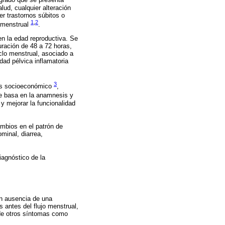
ngrado que se presenta
ud, cualquier alteración
er trastornos súbitos o
1
,
2
o menstrual
.
en la edad reproductiva. Se
uración de 48 a 72 horas,
clo menstrual, asociado a
ad pélvica inflamatoria
3
atus socioeconómico
,
se basa en la anamnesis y
 y mejorar la funcionalidad
mbios en el patrón de
minal, diarrea,
diagnóstico de la
en ausencia de una
 antes del flujo menstrual,
 de otros síntomas como