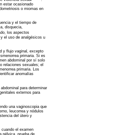
n estar ocasionado
endometriosis o miomas en
cuencia y el tiempo de
ia, disquecia,
ado, los aspectos
 y el uso de analgésicos u
 y flujo vaginal, excepto
ismenorrea primaria. Si es
men abdominal por sí solo
o relaciones sexuales; el
smenorrea primaria. Los
entificar anomalías
n abdominal para determinar
genitales externos para
yendo una vaginoscopia que
terno, leucorrea y nódulos
stencia del útero y
s, cuando el examen
a pélvica, prueba de