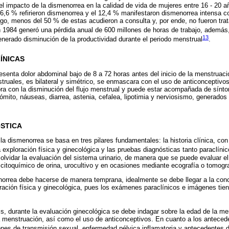
 el impacto de la dismenorrea en la calidad de vida de mujeres entre 16 - 20 
6,6 % refirieron dismenorrea y el 12,4 % manifestaron dismenorrea intensa c
rgo, menos del 50 % de estas acudieron a consulta y, por ende, no fueron t
n 1984 generó una pérdida anual de 600 millones de horas de trabajo, además,
13
enerado disminución de la productividad durante el periodo menstrual
.
ÍNICAS
esenta dolor abdominal bajo de 8 a 72 horas antes del inicio de la menstruaci
truales, es bilateral y simétrico, se enmascara con el uso de anticonceptivo
jora con la disminución del flujo menstrual y puede estar acompañada de sínt
ómito, náuseas, diarrea, astenia, cefalea, lipotimia y nerviosismo, generados 
STICA
 la dismenorrea se basa en tres pilares fundamentales: la historia clínica, co
a exploración física y ginecológica y las pruebas diagnósticas tanto paraclí
lvidar la evaluación del sistema urinario, de manera que se puede evaluar el
 citoquímico de orina, urocultivo y en ocasiones mediante ecografía o tomogra
norrea debe hacerse de manera temprana, idealmente se debe llegar a la concl
ración física y ginecológica, pues los exámenes paraclínicos e imágenes tien
s, durante la evaluación ginecológica se debe indagar sobre la edad de la mena
a menstruación, así como el uso de anticonceptivos. En cuanto a los anteced
iones de transmisión sexual, enfermedad pélvica inflamatoria y antecedentes 