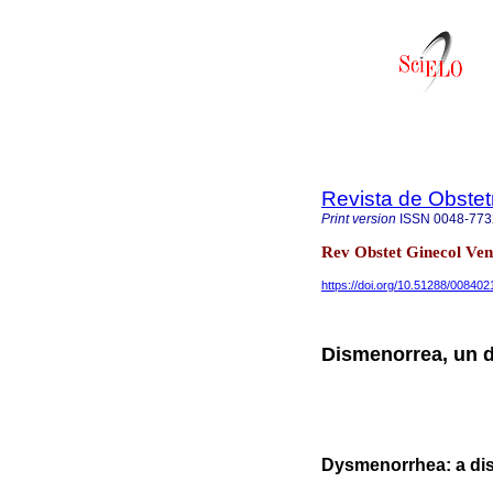
Revista de Obstet
Print version
ISSN
0048-773
Rev Obstet Ginecol Ven
https://doi.org/10.51288/008402
Dismenorrea, un d
Dysmenorrhea: a dis