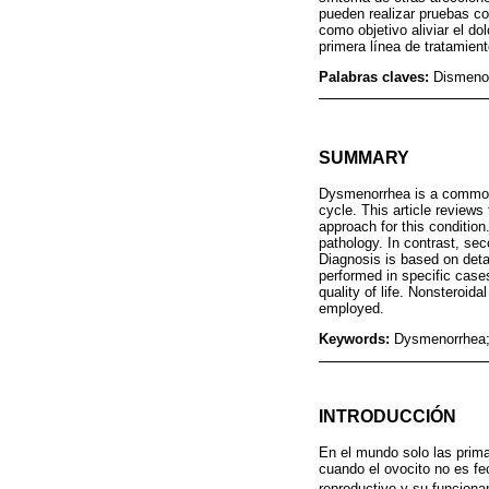
pueden realizar pruebas co
como objetivo aliviar el do
primera línea de tratamien
Palabras claves:
Dismenor
SUMMARY
Dysmenorrhea is a common 
cycle. This article reviews
approach for this conditio
pathology. In contrast, se
Diagnosis is based on deta
performed in specific case
quality of life. Nonsteroid
employed.
Keywords:
Dysmenorrhea; 
INTRODUCCIÓN
En el mundo solo las prim
cuando el ovocito no es f