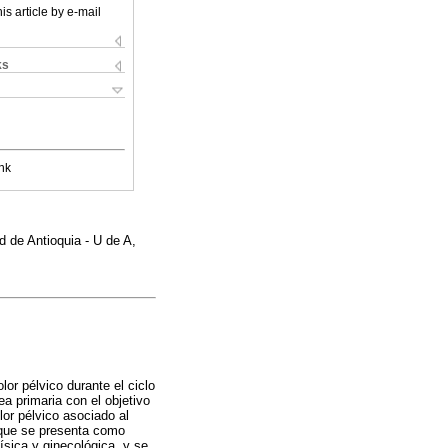
is article by e-mail
ks
nk
 de Antioquia - U de A,
or pélvico durante el ciclo
ea primaria con el objetivo
or pélvico asociado al
 que se presenta como
ísica y ginecológica, y se