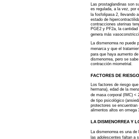
Las prostaglandinas son sus
es regulada, a la vez, por
la fosfolipasa 2, llevando
estado de hipercontractili
contracciones uterinas ten
PGE2 y PF2a, la cantidad 
genera más vasoconstricc
La dismenorrea no puede pr
menarca y que el tratamien
para que haya aumento de
dismenorrea, pero se sabe 
contracción miometrial.
FACTORES DE RIESG
Los factores de riesgo que
hermana), edad de la menarc
de masa corporal (IMC) <
de tipo psicológico (ansie
protectores se encuentran e
alimentos altos en omega 
LA DISMENORREA Y L
La dismenorrea es una de l
las adolescentes faltan a