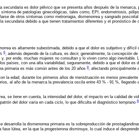
ea secundaria es dolor pélvico que se presenta años después de la menarca,
l síntoma de patologías ginecológicas, tales como, EPI, endometriosis, pólipos
ñarse de otros síntomas como metrorragia, dismenorrea y sangrado poscoital.
 la secundaria debido a que tienen tratamientos diferentes y el pronóstico d
norrea es altamente subestimada, debido a que el dolor es subjetivo y difícil 
6
 %
, además depende de la cultura, es decir, generalmente, la concepción d
l y, por ende, muchas mujeres no consultan y lo viven como algo inevitable. L
s países, con una alta variabilidad, seguramente, debido a que el dolor es di
8
rea primaria es más común antes de los 20 años
, afectando principalmente
con la edad, durante los primeros años de menstruación es menos prevalente
orios, al año de la menarca la prevalencia oscila entre 43 % - 91 %, llegando 
rea, se tiene en cuenta, la intensidad del dolor, el impacto en la calidad de v
8
patrón del dolor varía en cada ciclo, lo que dificulta el diagnóstico temprano
e desarrolla la dismenorrea primaria es la sobreproducción de prostaglandina
 fase lútea, en la que la progesterona disminuye, lo cual induce el desprendim