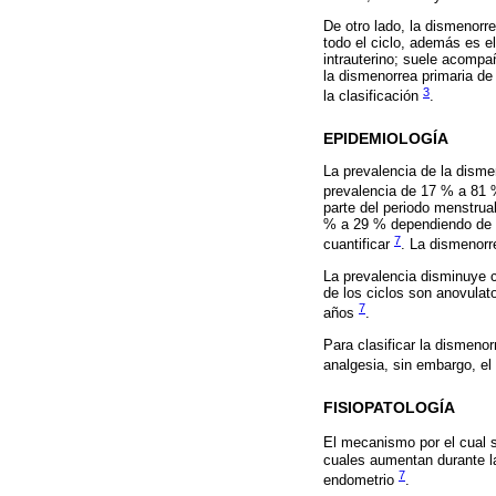
De otro lado, la dismenorr
todo el ciclo, además es e
intrauterino; suele acompa
la dismenorrea primaria de
3
la clasificación
.
EPIDEMIOLOGÍA
La prevalencia de la disme
prevalencia de 17 % a 81
parte del periodo menstrua
% a 29 % dependiendo de lo
7
cuantificar
. La dismenor
La prevalencia disminuye 
de los ciclos son anovulat
7
años
.
Para clasificar la dismenor
analgesia, sin embargo, el 
FISIOPATOLOGÍA
El mecanismo por el cual s
cuales aumentan durante la
7
endometrio
.