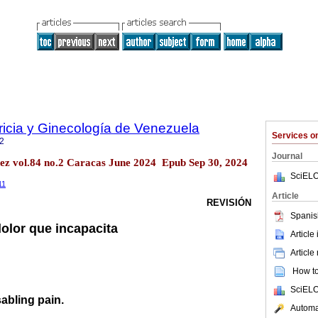
ricia y Ginecología de Venezuela
Services 
2
Journal
ez vol.84 no.2 Caracas June 2024 Epub Sep 30, 2024
SciELO
11
Article
REVISIÓN
Spanis
olor que incapacita
Article
Article
How to 
SciELO
abling pain.
Automat