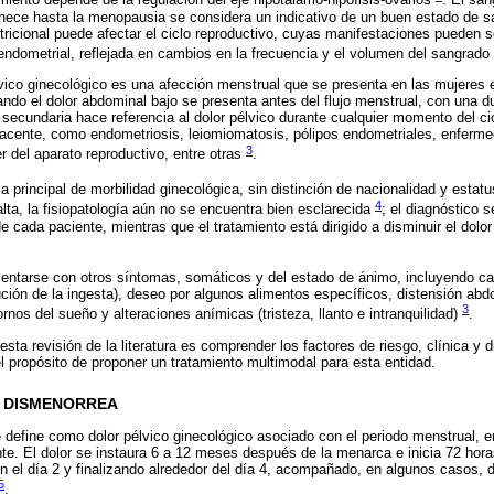
miento depende de la regulación del eje hipotálamo-hipófisis-ovarios
. El sa
ece hasta la menopausia se considera un indicativo de un buen estado de sal
tricional puede afectar el ciclo reproductivo, cuyas manifestaciones pueden s
 endometrial, reflejada en cambios en la frecuencia y el volumen del sangrad
vico ginecológico es una afección menstrual que se presenta en las mujeres 
ando el dolor abdominal bajo se presenta antes del flujo menstrual, con una d
secundaria hace referencia al dolor pélvico durante cualquier momento del ci
acente, como endometriosis, leiomiomatosis, pólipos endometriales, enfermed
3
r del aparato reproductivo, entre otras
.
a principal de morbilidad ginecológica, sin distinción de nacionalidad y est
4
lta, la fisiopatología aún no se encuentra bien esclarecida
; el diagnóstico 
e cada paciente, mientras que el tratamiento está dirigido a disminuir el dolor
entarse con otros síntomas, somáticos y del estado de ánimo, incluyendo ca
ción de la ingesta), deseo por algunos alimentos específicos, distensión abdo
3
tornos del sueño y alteraciones anímicas (tristeza, llanto e intranquilidad)
.
 esta revisión de la literatura es comprender los factores de riesgo, clínica y 
l propósito de proponer un tratamiento multimodal para esta entidad.
A DISMENORREA
 define como dolor pélvico ginecológico asociado con el periodo menstrual, 
te. El dolor se instaura 6 a 12 meses después de la menarca e inicia 72 horas
n el día 2 y finalizando alrededor del día 4, acompañado, en algunos casos,
5
.