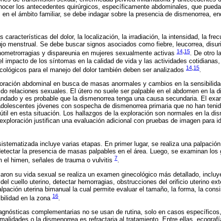
ocer los antecedentes quirúrgicos, específicamente abdominales, que pueda
 en el ámbito familiar, se debe indagar sobre la presencia de dismenorrea, 
características del dolor, la localización, la irradiación, la intensidad, la fre
lujo menstrual. Se debe buscar signos asociados como fiebre, leucorrea, disur
14
,
15
enometrorragias y dispareunia en mujeres sexualmente activas
. De otro l
el impacto de los síntomas en la calidad de vida y las actividades cotidianas,
14
,
15
ológicos para el manejo del dolor también deben ser analizados
.
loración abdominal en busca de masas anormales y cambios en la sensibilidad
do relaciones sexuales. El útero no suele ser palpable en el abdomen en la d
randado y es probable que la dismenorrea tenga una causa secundaria. El exa
adolescentes jóvenes con sospecha de dismenorrea primaria que no han tenid
útil en esta situación. Los hallazgos de la exploración son normales en la di
exploración justifican una evaluación adicional con pruebas de imagen para id
istematizada incluye varias etapas. En primer lugar, se realiza una palpació
y detectar la presencia de masas palpables en el área. Luego, se examinan los 
7
 el himen, señales de trauma o vulvitis
.
iaron su vida sexual se realiza un examen ginecológico más detallado, inclu
del cuello uterino, detectar hemorragias, obstrucciones del orificio uterino ex
pación uterina bimanual la cual permite evaluar el tamaño, la forma, la consi
16
bilidad en la zona
.
iagnósticas complementarias no se usan de rutina, solo en casos específico
alidades o la dismenorrea es refractaria al tratamiento. Entre ellas, ecografí