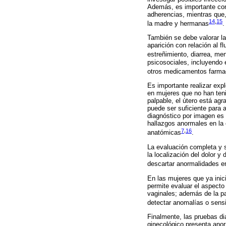
Además, es importante con
adherencias, mientras que,
14
,
15
la madre y hermanas
.
También se debe valorar las 
aparición con relación al f
estreñimiento, diarrea, m
psicosociales, incluyendo 
otros medicamentos farmac
Es importante realizar exp
en mujeres que no han teni
palpable, el útero está ag
puede ser suficiente para 
diagnóstico por imagen es 
hallazgos anormales en la 
7
,
16
anatómicas
.
La evaluación completa y s
la localización del dolor 
descartar anormalidades en
En las mujeres que ya inic
permite evaluar el aspecto 
vaginales; además de la pal
detectar anomalías o sensi
Finalmente, las pruebas d
ginecológico presenta anorm