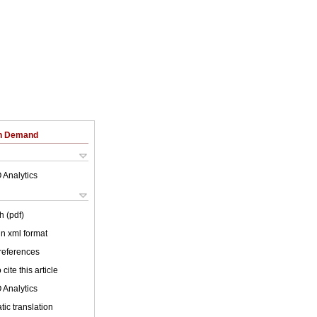
on Demand
 Analytics
h (pdf)
 in xml format
 references
cite this article
 Analytics
ic translation