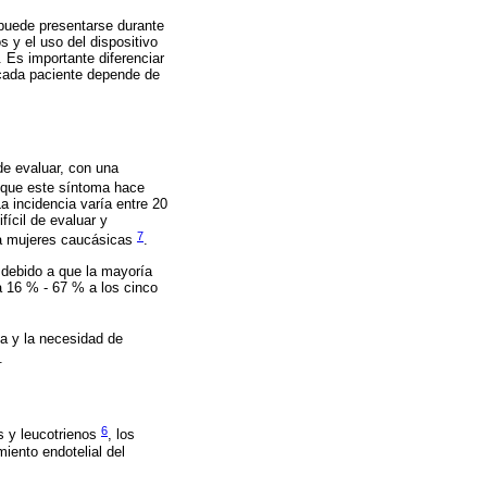
 puede presentarse durante
 y el uso del dispositivo
 Es importante diferenciar
e cada paciente depende de
de evaluar, con una
e que este síntoma hace
a incidencia varía entre 20
fícil de evaluar y
7
 a mujeres caucásicas
.
 debido a que la mayoría
a 16 % - 67 % a los cinco
ida y la necesidad de
.
6
s y leucotrienos
, los
iento endotelial del