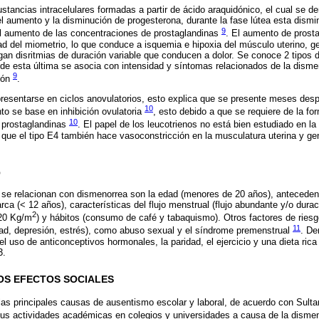
tancias intracelulares formadas a partir de ácido araquidónico, el cual se de
 el aumento y la disminución de progesterona, durante la fase lútea esta dism
9
 al aumento de las concentraciones de prostaglandinas
. El aumento de prost
dad del miometrio, lo que conduce a isquemia e hipoxia del músculo uterino, 
gan disritmias de duración variable que conducen a dolor. Se conoce 2 tipos d
de esta última se asocia con intensidad y síntomas relacionados de la disme
9
ión
.
esentarse en ciclos anovulatorios, esto explica que se presente meses despu
10
to se base en inhibición ovulatoria
, esto debido a que se requiere de la fo
10
 prostaglandinas
. El papel de los leucotrienos no está bien estudiado en la
que el tipo E4 también hace vasoconstricción en la musculatura uterina y ge
O
 se relacionan con dismenorrea son la edad (menores de 20 años), anteceden
a (< 12 años), características del flujo menstrual (flujo abundante y/o durac
2
 20 Kg/m
) y hábitos (consumo de café y tabaquismo). Otros factores de ries
11
dad, depresión, estrés), como abuso sexual y el síndrome premenstrual
. De
l uso de anticonceptivos hormonales, la paridad, el ejercicio y una dieta rica
3.
OS EFECTOS SOCIALES
as principales causas de ausentismo escolar y laboral, de acuerdo con Sulta
 sus actividades académicas en colegios y universidades a causa de la disme