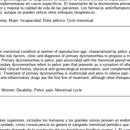
mplementarias en casos específicos. El tratamiento de la dismenorrea primar
lor y mejorar la calidad de vida de las pacientes. Los fármacos antiinflamator
to, aunque se pueden utilizar otros enfoques terapéuticos.
rea; Mujer; Incapacidad; Dolor pélvico; Ciclo menstrual
menstrual condition in women of reproductive age, characterized by pelvic p
 the risk factors, clinic and diagnosis of primary dysmenorrhea to propose a 
n. Primary dysmenorrhea is pelvic pain associated with the menstrual period wi
condary dysmenorrhea refers to pelvic pain that presents as a symptom of oth
iled clinical history, physical and gynecological examination, and complemen
s. Treatment of primary dysmenorrhea is multimodal and aims to relieve pain 
al anti-inflammatory drugs are the first line of treatment, although other thera
Women; Disability; Pelvic pain; Menstrual cycle
ates superiores, incluidos los humanos y los grandes simios poseen un endom
ecundado, como consecuencia se genera el sangrado menstrual periódico que 
1