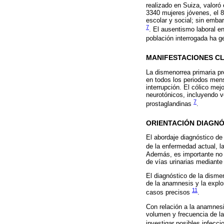
realizado en Suiza, valoró
3340 mujeres jóvenes, el 8
escolar y social; sin emba
7
. El ausentismo laboral e
población interrogada ha g
MANIFESTACIONES CL
La dismenorrea primaria pr
en todos los periodos mens
interrupción. El cólico me
neurotónicos, incluyendo v
7
prostaglandinas
.
ORIENTACIÓN DIAGNÓ
El abordaje diagnóstico de
de la enfermedad actual, l
Además, es importante no o
de vías urinarias mediante
El diagnóstico de la disme
de la anamnesis y la explo
11
casos precisos
.
Con relación a la anamnesi
volumen y frecuencia de l
investigar posibles infecc