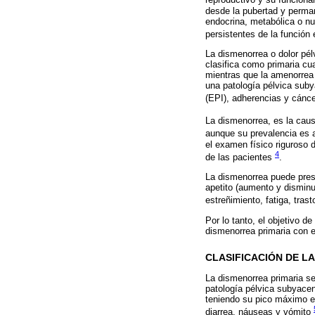
reproductivo y su funciona
desde la pubertad y perman
endocrina, metabólica o nu
persistentes de la función
La dismenorrea o dolor pél
clasifica como primaria cu
mientras que la amenorrea 
una patología pélvica suby
(EPI), adherencias y cánce
La dismenorrea, es la caus
aunque su prevalencia es a
el examen físico riguroso d
4
de las pacientes
.
La dismenorrea puede pres
apetito (aumento y disminu
estreñimiento, fatiga, tras
Por lo tanto, el objetivo de
dismenorrea primaria con e
CLASIFICACIÓN DE L
La dismenorrea primaria se
patología pélvica subyacen
teniendo su pico máximo e
diarrea, náuseas y vómito