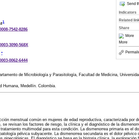
Send th
Indicators
Related lin
1
oz
Share
-0008-7542-8286
More
More
-0003-3090-568X
Permali
*
-0003-0062-6444
tamento de Microbiología y Parasitología, Facultad de Medicina, Universidad
idad Humana, Medellín. Colombia.
ción menstrual común en mujeres de edad reproductiva, caracterizada por dol
, se revisan los factores de riesgo, la clínica y el diagnóstico de la dismenorr
tratamiento multimodal para esta condición. La dismenorrea primaria es el dol
patología pélvica subyacente. La dismenorrea secundaria es el dolor pélvico
 ginecológicas. El diagnóstico se basa en la historia clínica, la exploración f