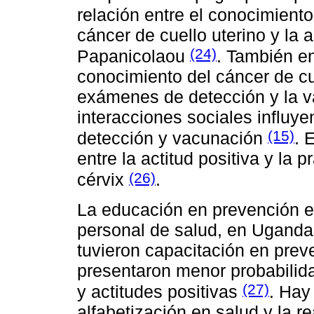
relación entre el conocimiento
cáncer de cuello uterino y la 
(24)
Papanicolaou
. También en
conocimiento del cáncer de cue
exámenes de detección y la v
interacciones sociales influy
(15)
detección y vacunación
. 
entre la actitud positiva y la 
(26)
cérvix
.
La educación en prevención e
personal de salud, en Uganda
tuvieron capacitación en prev
presentaron menor probabilid
(27)
y actitudes positivas
. Hay
alfabetización en salud y la r