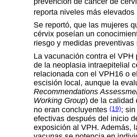
prevención de cáncer de cérv
reporta niveles más elevados
Se reportó, que las mujeres q
cérvix poseían un conocimien
riesgo y medidas preventivas
La vacunación contra el VPH p
de la neoplasia intraepitelial 
relacionada con el VPH16 o e
escisión local, aunque la ev
Recommendations Assessment
Working Group
) de la calidad
(19)
no eran concluyentes
; si
efectivas después del inicio d
exposición al VPH. Además, l
vacunas se potencia en indiv