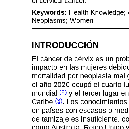
of cervical cancer.
Keywords:
Health Knowledge; A
Neoplasms; Women
INTRODUCCIÓN
El cáncer de cérvix es un pro
impacto en las mujeres debido
mortalidad por neoplasia mali
el año 2020 ocupó el cuarto l
(2)
mundial
y el tercer lugar e
(3)
Caribe
. Los conocimientos 
en países con escasos o med
de tamizaje es insuficiente, 
como Australia, Reino Unido 