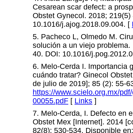
Cesarean scar defect: a prospe
Obstet Gynecol. 2018; 219(5)
10.1016/j.ajog.2018.09.004. [
5. Pacheco L, Olmedo M. Cirug
solución a un viejo problema.
40. DOI: 10.1016/j.pog.2012.
6. Melo-Cerda I. Importancia 
cuándo tratar? Ginecol Obstet
de julio de 2019]; 85 (2): 55-6
https://www.scielo.org.mx/pd
00055.pdF
[
Links
]
7. Melo-Cerda, I. Defecto en el
Obstet Mex [Internet]. 2014 [
82(8): 530-534. Disponible en