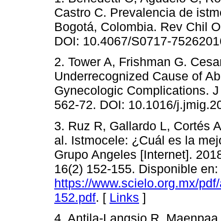
Castro C. Prevalencia de istm
Bogotá, Colombia. Rev Chil Ob
DOI: 10.4067/S0717-752620
2. Tower A, Frishman G. Cesa
Underrecognized Cause of Ab
Gynecologic Complications. J
562-72. DOI: 10.1016/j.jmig.2
3. Ruz R, Gallardo L, Cortés 
al. Istmocele: ¿Cuál es la me
Grupo Angeles [Internet]. 201
16(2) 152-155. Disponible en:
https://www.scielo.org.mx/p
152.pdf
. [
Links
]
4. Antila-Langsjo R, Maenpaa 