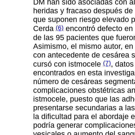
DM han sido asociadas con alt
heridas y fracaso después de 
que suponen riesgo elevado pa
(6)
Cerda
encontró defecto en e
de las 95 pacientes que fuer
Asimismo, el mismo autor, en 
con antecedente de cesárea s
(7)
cursó con istmocele
, datos
encontrados en esta investiga
número de cesáreas segmentar
complicaciones obstétricas ant
istmocele, puesto que las adh
presentarse secundarias a la
la dificultad para el abordaje 
podría generar complicaciones
vesicales o aumento del sangr