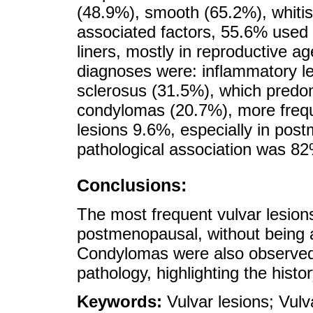
(48.9%), smooth (65.2%), whitis
associated factors, 55.6% used
liners, mostly in reproductive
diagnoses were: inflammatory le
sclerosus (31.5%), which predo
condylomas (20.7%), more frequ
lesions 9.6%, especially in post
pathological association was 8
Conclusions:
The most frequent vulvar lesion
postmenopausal, without being a
Condylomas were also observed 
pathology, highlighting the histo
Keywords:
Vulvar lesions; Vul