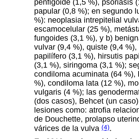
penfigoide (1,5 %), psoriasis 
papular (0,8 %); en segundo l
%): neoplasia intrepitelial vul
escamocelular (25 %), metást
fungoides (3,1 %), y b) benig
vulvar (9,4 %), quiste (9,4 %)
papilífero (3,1 %), hirsutis pap
(3,1 %), siringoma (3,1 %); se
condiloma acuminata (64 %), h
%), condiloma lata (12 %), mo
vulgaris (4 %); las genoderma
(dos casos), Behcet (un caso);
lesiones como: atrofia relaci
de Douchette, prolapso uterino
(4)
várices de la vulva
.