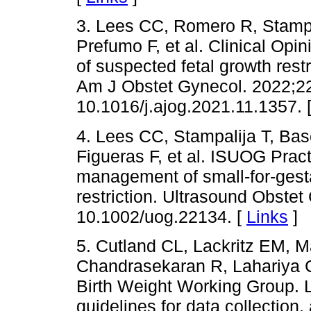
3. Lees CC, Romero R, Stampa
Prefumo F, et al. Clinical Op
of suspected fetal growth res
Am J Obstet Gynecol. 2022;22
10.1016/j.ajog.2021.11.1357. 
4. Lees CC, Stampalija T, Basc
Figueras F, et al. ISUOG Prac
management of small-for-gesta
restriction. Ultrasound Obste
10.1002/uog.22134. [
Links
]
5. Cutland CL, Lackritz EM, Ma
Chandrasekaran R, Lahariya C,
Birth Weight Working Group. L
guidelines for data collection,