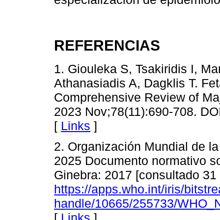
REFERENCIAS
1. Giouleka S, Tsakiridis I, M
Athanasiadis A, Dagklis T. Fet
Comprehensive Review of Majo
2023 Nov;78(11):690-708. D
[
Links
]
2. Organización Mundial de la
2025 Documento normativo sobr
Ginebra: 2017 [consultado 31
https://apps.who.int/iris/bitstr
handle/10665/255733/WHO_
[
Links
]