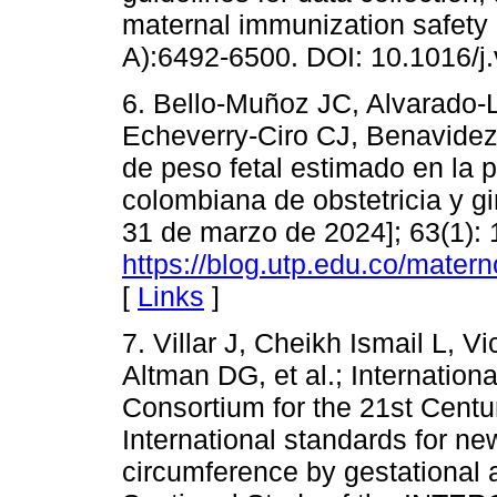
maternal immunization safety 
A):6492-6500. DOI: 10.1016/j
6. Bello-Muñoz JC, Alvarado-L
Echeverry-Ciro CJ, Benavidez-
de peso fetal estimado en la 
colombiana de obstetricia y gi
31 de marzo de 2024]; 63(1): 
https://blog.utp.edu.co/mater
[
Links
]
7. Villar J, Cheikh Ismail L, 
Altman DG, et al.; Internatio
Consortium for the 21st Cen
International standards for n
circumference by gestational