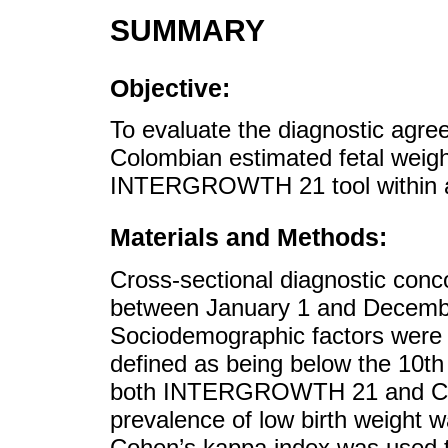
SUMMARY
Objective:
To evaluate the diagnostic agre
Colombian estimated fetal weight
INTERGROWTH 21 tool within a
Materials and Methods:
Cross-sectional diagnostic con
between January 1 and Decembe
Sociodemographic factors were 
defined as being below the 10th 
both INTERGROWTH 21 and Col
prevalence of low birth weight w
Cohen’s kappa index was used t