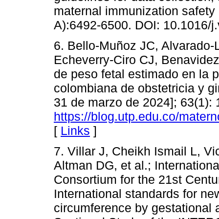
maternal immunization safety 
A):6492-6500. DOI: 10.1016/j
6. Bello-Muñoz JC, Alvarado-L
Echeverry-Ciro CJ, Benavidez-
de peso fetal estimado en la 
colombiana de obstetricia y gi
31 de marzo de 2024]; 63(1): 
https://blog.utp.edu.co/mater
[
Links
]
7. Villar J, Cheikh Ismail L, 
Altman DG, et al.; Internatio
Consortium for the 21st Cen
International standards for n
circumference by gestational