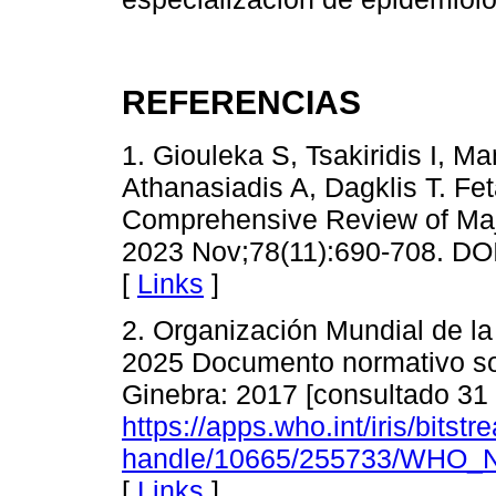
REFERENCIAS
1. Giouleka S, Tsakiridis I, M
Athanasiadis A, Dagklis T. Fet
Comprehensive Review of Majo
2023 Nov;78(11):690-708. D
[
Links
]
2. Organización Mundial de la
2025 Documento normativo sobr
Ginebra: 2017 [consultado 31
https://apps.who.int/iris/bitstr
handle/10665/255733/WHO_
[
Links
]