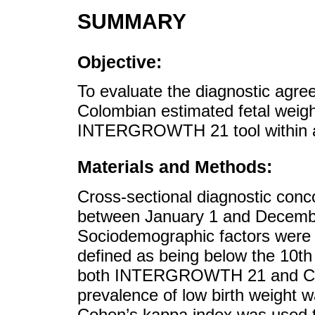
SUMMARY
Objective:
To evaluate the diagnostic agre
Colombian estimated fetal weight
INTERGROWTH 21 tool within a
Materials and Methods:
Cross-sectional diagnostic con
between January 1 and Decembe
Sociodemographic factors were 
defined as being below the 10th 
both INTERGROWTH 21 and Col
prevalence of low birth weight w
Cohen’s kappa index was used t