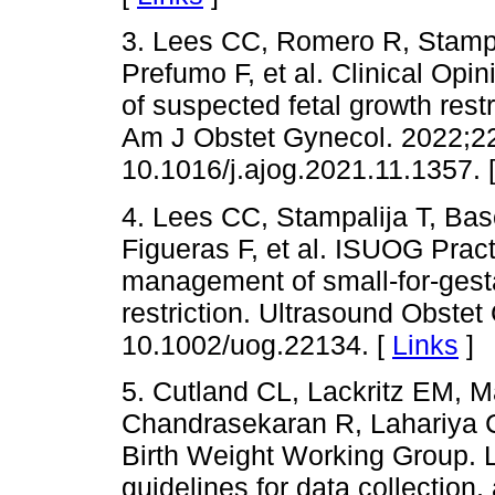
3. Lees CC, Romero R, Stampa
Prefumo F, et al. Clinical Op
of suspected fetal growth res
Am J Obstet Gynecol. 2022;22
10.1016/j.ajog.2021.11.1357. 
4. Lees CC, Stampalija T, Basc
Figueras F, et al. ISUOG Prac
management of small-for-gesta
restriction. Ultrasound Obste
10.1002/uog.22134. [
Links
]
5. Cutland CL, Lackritz EM, Ma
Chandrasekaran R, Lahariya C,
Birth Weight Working Group. L
guidelines for data collection,