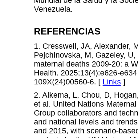
Mundial de la Salud y la Soci
Venezuela.
REFERENCIAS
1. Cresswell, JA, Alexander,
Pejchinovska, M, Gazeley, U, 
maternal deaths 2009-20: a W
Health. 2025;13(4):e626-e634
109X(24)00560-6. [
Links
]
2. Alkema, L, Chou, D, Hogan,
et al. United Nations Maternal
Group collaborators and techni
and national levels and trend
and 2015, with scenario-based