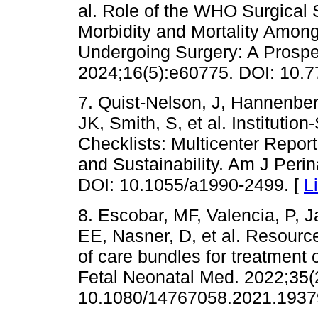
al. Role of the WHO Surgical 
Morbidity and Mortality Amon
Undergoing Surgery: A Prospe
2024;16(5):e60775. DOI: 10.
7. Quist-Nelson, J, Hannenber
JK, Smith, S, et al. Institutio
Checklists: Multicenter Repor
and Sustainability. Am J Peri
DOI: 10.1055/a1990-2499. [
L
8. Escobar, MF, Valencia, P, 
EE, Nasner, D, et al. Resourc
of care bundles for treatment
Fetal Neonatal Med. 2022;35(
10.1080/14767058.2021.1937