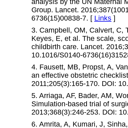
analysis by the UN Maternal M
Group. Lancet. 2016;387(100
6736(15)00838-7. [
Links
]
3. Campbell, OM, Calvert, C, 
Keyes, E, et al. The scale, sc
childbirth care. Lancet. 2016
10.1016/S0140-6736(16)31528
4. Fausett, MB, Propst, A, Va
an effective obstetric checkli
2011;205(3):165-170. DOI: 10.
5. Arriaga, AF, Bader, AM, Won
Simulation-based trial of surgi
2013;368(3):246-253. DOI: 
6. Amrita, A, Kumari, J, Sinha