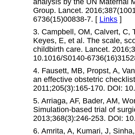
analysis by the UN Maternal M
Group. Lancet. 2016;387(100
6736(15)00838-7. [
Links
]
3. Campbell, OM, Calvert, C, 
Keyes, E, et al. The scale, sc
childbirth care. Lancet. 2016
10.1016/S0140-6736(16)31528
4. Fausett, MB, Propst, A, Va
an effective obstetric checkli
2011;205(3):165-170. DOI: 10.
5. Arriaga, AF, Bader, AM, Won
Simulation-based trial of surgi
2013;368(3):246-253. DOI: 
6. Amrita, A, Kumari, J, Sinha