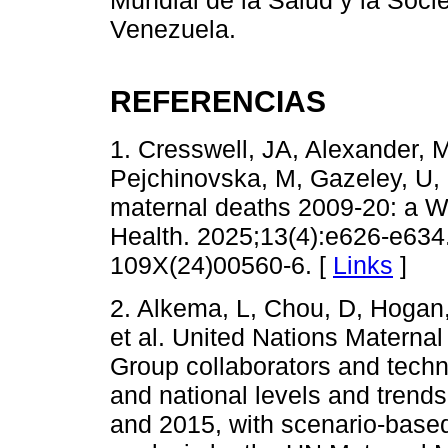
Mundial de la Salud y la Soci
Venezuela.
REFERENCIAS
1. Cresswell, JA, Alexander,
Pejchinovska, M, Gazeley, U, 
maternal deaths 2009-20: a W
Health. 2025;13(4):e626-e634
109X(24)00560-6. [
Links
]
2. Alkema, L, Chou, D, Hogan,
et al. United Nations Maternal
Group collaborators and techni
and national levels and trend
and 2015, with scenario-based