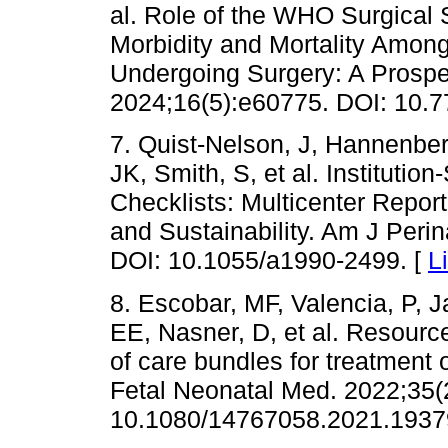
al. Role of the WHO Surgical 
Morbidity and Mortality Amon
Undergoing Surgery: A Prospe
2024;16(5):e60775. DOI: 10.
7. Quist-Nelson, J, Hannenber
JK, Smith, S, et al. Institutio
Checklists: Multicenter Repor
and Sustainability. Am J Peri
DOI: 10.1055/a1990-2499. [
L
8. Escobar, MF, Valencia, P, 
EE, Nasner, D, et al. Resourc
of care bundles for treatment
Fetal Neonatal Med. 2022;35(
10.1080/14767058.2021.1937