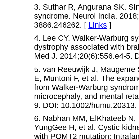
3. Suthar R, Angurana SK, Si
syndrome. Neurol India. 2018
3886.246262. [
Links
]
4. Lee CY. Walker-Warburg sy
dystrophy associated with br
Med J. 2014;20(6):556.e4-5. 
5. van Reeuwijk J, Maugenre S
E, Muntoni F, et al. The exp
from Walker-Warburg syndrome
microcephaly, and mental reta
9. DOI: 10.1002/humu.20313.
6. Nabhan MM, ElKhateeb N, 
YungGee H, et al. Cystic kid
with POMT2 mutation: Intrafamil