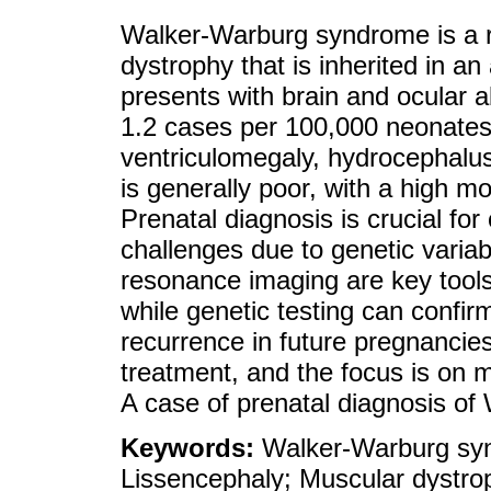
Walker-Warburg syndrome is a r
dystrophy that is inherited in 
presents with brain and ocular a
1.2 cases per 100,000 neonates.
ventriculomegaly, hydrocephalus
is generally poor, with a high mort
Prenatal diagnosis is crucial fo
challenges due to genetic variab
resonance imaging are key tools 
while genetic testing can confir
recurrence in future pregnancies.
treatment, and the focus is on
A case of prenatal diagnosis o
Keywords:
Walker-Warburg syn
Lissencephaly; Muscular dystro