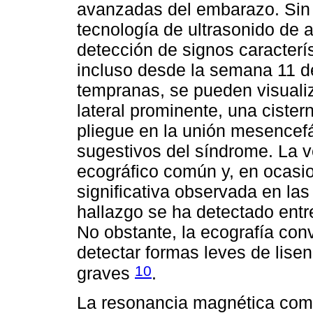
avanzadas del embarazo. Sin 
tecnología de ultrasonido de a
detección de signos caracter
incluso desde la semana 11 d
tempranas, se pueden visuali
lateral prominente, una ciste
pliegue en la unión mesencefá
sugestivos del síndrome. La v
ecográfico común y, en ocasi
significativa observada en la
hallazgo se ha detectado entr
No obstante, la ecografía conv
detectar formas leves de lise
10
graves
.
La resonancia magnética comp