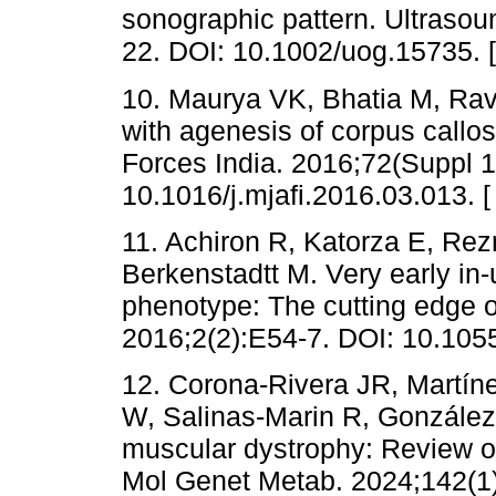
sonographic pattern. Ultrasou
22. DOI: 10.1002/uog.15735. 
10. Maurya VK, Bhatia M, Ra
with agenesis of corpus call
Forces India. 2016;72(Suppl 
10.1016/j.mjafi.2016.03.013. 
11. Achiron R, Katorza E, Rez
Berkenstadtt M. Very early in
phenotype: The cutting edge o
2016;2(2):E54-7. DOI: 10.105
12. Corona-Rivera JR, Martín
W, Salinas-Marin R, Gonzále
muscular dystrophy: Review of
Mol Genet Metab. 2024;142(1