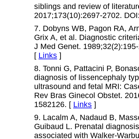
siblings and review of literat
2017;173(10):2697-2702. DOI:
7. Dobyns WB, Pagon RA, Arm
Grix A, et al. Diagnostic crit
J Med Genet. 1989;32(2):195
[
Links
]
8. Tonni G, Pattacini P, Bonas
diagnosis of lissencephaly ty
ultrasound and fetal MRI: Case
Rev Bras Ginecol Obstet. 201
1582126. [
Links
]
9. Lacalm A, Nadaud B, Mass
Guibaud L. Prenatal diagnosis
associated with Walker-Warbu