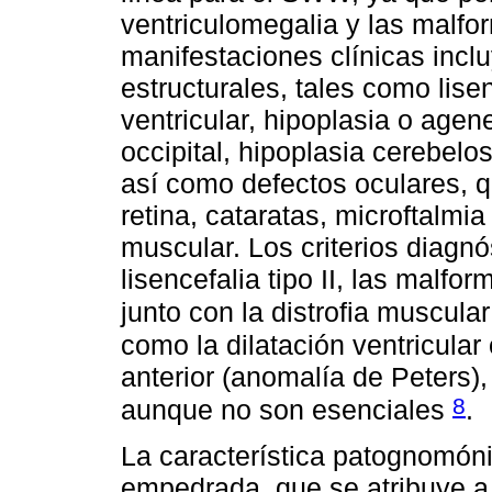
ventriculomegalia y las malf
manifestaciones clínicas incl
estructurales, tales como lisenc
ventricular, hipoplasia o agen
occipital, hipoplasia cerebel
así como defectos oculares, 
retina, cataratas, microftalmi
muscular. Los criterios diagnó
lisencefalia tipo II, las malfo
junto con la distrofia muscula
como la dilatación ventricula
anterior (anomalía de Peters), 
8
aunque no son esenciales
.
La característica patognomóni
empedrada, que se atribuye a