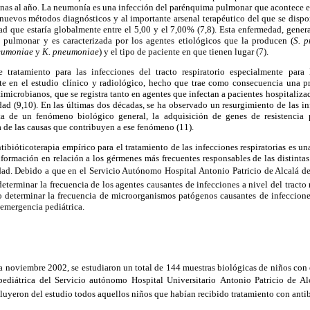
onas al año. La neumonía es una infección del parénquima pulmonar que acontece en
 nuevos métodos diagnósticos y al importante arsenal terapéutico del que se disp
d que estaría globalmente entre el 5,00 y el 7,00% (7,8). Esta enfermedad, gener
 pulmonar y es caracterizada por los agentes etiológicos que la producen (
S. 
eumoniae
y
K. pneumoniae
) y el tipo de paciente en que tienen lugar (7).
tratamiento para las infecciones del tracto respiratorio especialmente para
e en el estudio clínico y radiológico, hecho que trae como consecuencia una p
ntimicrobianos, que se registra tanto en agentes que infectan a pacientes hospitali
d (9,10). En las últimas dos décadas, se ha observado un resurgimiento de las in
ta de un fenómeno biológico general, la adquisición de genes de resistencia 
 de las causas que contribuyen a ese fenómeno (11).
ibióticoterapia empírico para el tratamiento de las infecciones respiratorias es un
información en relación a los gérmenes más frecuentes responsables de las distintas 
dad. Debido a que en el Servicio Autónomo Hospital Antonio Patricio de Alcalá d
determinar la frecuencia de los agentes causantes de infecciones a nivel del tracto 
o determinar la frecuencia de microorganismos patógenos causantes de infecciones
 emergencia pediátrica.
a noviembre 2002, se estudiaron un total de 144 muestras biológicas de niños con
ediátrica del Servicio autónomo Hospital Universitario Antonio Patricio de Alc
xcluyeron del estudio todos aquellos niños que habían recibido tratamiento con antib