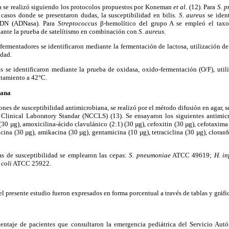
a se realizó siguiendo los protocolos propuestos por Koneman
et al.
(12). Para
S. 
asos donde se presentaron dudas, la susceptibilidad en bilis.
S. aureus
se ident
 ADN (ADNasa). Para
Streptococcus
β
-hemolítico del grupo A se empleó el tax
iante la prueba de satelítismo en combinación con
S. aureus
.
ermentadores se identificaron mediante la fermentación de lactosa, utilización de ci
idad.
 se identificaron mediante la prueba de oxidasa, oxido-fermentación (O/F), utili
entamiento a 42°C.
iana
ones de susceptibilidad antimicrobiana, se realizó por el método difusión en agar, s
 Clinical Laboratory Standar (NCCLS) (13). Se ensayaron los siguientes antimicr
(30 µg), amoxicilina-ácido clavulánico (2:1) (30 µg), cefoxitin (30 µg), cefotaxima
cina (30 µg), amikacina (30 µg), gentamicina (10 µg), tetraciclina (30 µg), cloranf
bas de susceptibilidad se emplearon las cepas:
S. pneumoniae
ATCC 49619;
H. in
 coli
ATCC 25922.
l presente estudio fueron expresados en forma porcentual a través de tablas y gráfic
entaje de pacientes que consultaron la emergencia pediátrica del Servicio Autó