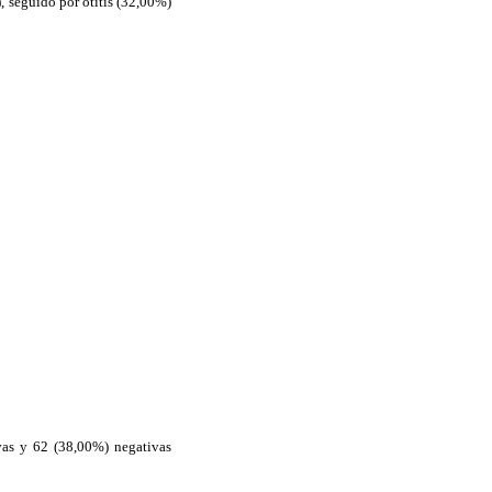
), seguido por otitis (32,00%)
ivas y 62 (38,00%) negativas