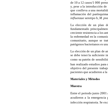
de 10 a 12 casos/1 000 pers
y, pese a la introducción de
que conlleva a una mortalida
inflamación del parénquima
influenzae
serotipo b,
M. pn
La elección de un plan de 
fundamentado principalment
creciente resistencia a los a
la enfermedad en la comunida
comunitario, aunque se tra
patógenos bacterianos es una
La elección de un plan de ant
se debe tener la suficiente 
como su patrón de sensibili
han realizado estudios para 
objetivo del presente trabaj
pacientes que acudieron a la
Materiales y Métodos
Muestra
Entre el periodo junio 2001 
acudieron a la emergencia p
infección respiratoria. Se e