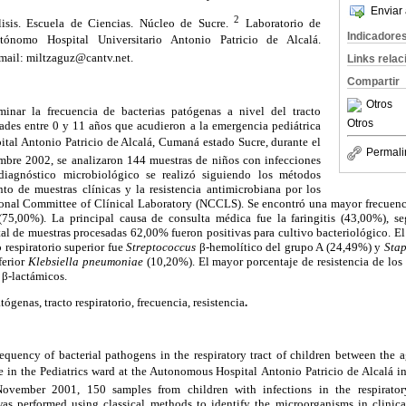
Enviar 
2
sis. Escuela de Ciencias. Núcleo de Sucre.
Laboratorio de
Indicadore
tónomo Hospital Universitario Antonio Patricio de Alcalá.
mail: miltzaguz@cantv.net.
Links rela
Compartir
Otros
inar la frecuencia de bacterias patógenas a nivel del tracto
Otros
dades entre 0 y 11 años que acudieron a la emergencia pediátrica
tal Antonio Patricio de Alcalá, Cumaná estado Sucre, durante el
Permali
mbre 2002, se analizaron 144 muestras de niños con infecciones
l diagnóstico microbiológico se realizó siguiendo los métodos
nto de muestras clínicas y la resistencia antimicrobiana por los
onal Committee of Clínical Laboratory (NCCLS). Se encontró una mayor frecuenci
r (75,00%). La principal causa de consulta médica fue la faringitis (43,00%), s
al de muestras procesadas 62,00% fueron positivas para cultivo bacteriológico. E
 respiratorio superior fue
Streptococcus
β
-hemolítico del grupo A (24,49%) y
Sta
ferior
Klebsiella pneumoniae
(10,20%). El mayor porcentaje de resistencia de los
s
β
-lactámicos.
tógenas, tracto respiratorio, frecuencia, resistencia
.
requency of bacterial pathogens in the respiratory tract of children between the 
 in the Pediatrics ward at the Autonomous Hospital Antonio Patricio de Alcalá 
ovember 2001, 150 samples from children with infections in the respirator
as performed using classical methods to identify the microorganisms in clinica