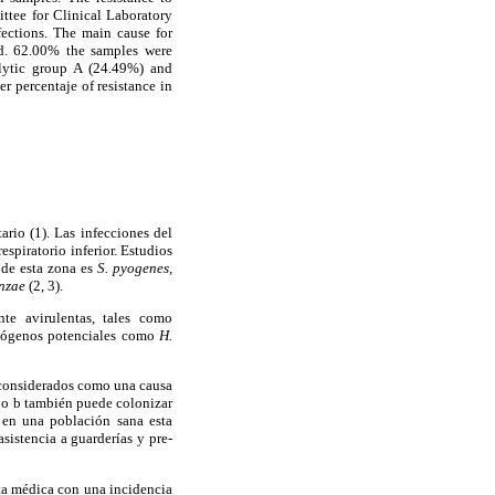
ttee for Clinical Laboratory
fections. The main cause for
nd. 62.00% the samples were
ytic group A (24.49%) and
er percentaje of resistance in
ario (1). Las infecciones del
espiratorio inferior. Estudios
o de esta zona es
S. pyogenes,
nzae
(2, 3).
nte avirulentas, tales como
patógenos potenciales como
H.
n considerados como una causa
po b también puede colonizar
o en una población sana esta
sistencia a guarderías y pre-
ulta médica con una incidencia