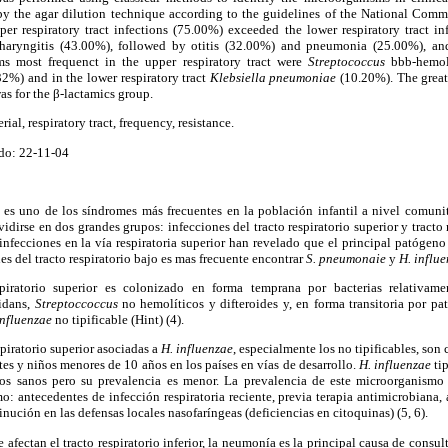
by the agar dilution technique according to the guidelines of the National Commi
r respiratory tract infections (75.00%) exceeded the lower respiratory tract in
haryngitis (43.00%), followed by otitis (32.00%) and pneumonia (25.00%), a
ms most frequenct in the upper respiratory tract were
Streptococcus
bbb-hemol
32%) and in the lower respiratory tract
Klebsiella pneumoniae
(10.20%).
The great
as for the
β
-lactamics group.
ial, respiratory tract, frequency, resistance.
do: 22-11-04
s es uno de los síndromes más frecuentes en la población infantil a nivel comunit
vidirse en dos grandes grupos: infecciones del tracto respiratorio superior y tracto r
infecciones en la vía respiratoria superior han revelado que el principal patógen
es del tracto respiratorio bajo es mas frecuente encontrar
S. pneumonaie
y
H. influe
piratorio superior es colonizado en forma temprana por bacterias relativame
idans,
Streptoccoccus
no hemolíticos y difteroides y, en forma transitoria por 
influenzae
no tipificable (Hint) (4).
spiratorio superior asociadas a
H. influenzae
, especialmente los no tipificables, so
es y niños menores de 10 años en los países en vías de desarrollo.
H. influenzae
ti
iños sanos pero su prevalencia es menor. La prevalencia de este microorganism
o: antecedentes de infección respiratoria reciente, previa terapia antimicrobiana, a
nución en las defensas locales nasofaríngeas (deficiencias en citoquinas) (5, 6).
 afectan el tracto respiratorio inferior, la neumonía es la principal causa de cons