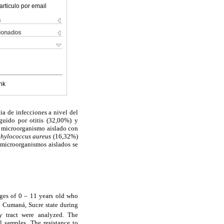
articulo por email
s
cionados
nk
a de infecciones a nivel del
eguido por otitis (32,00%) y
l microorganismo aislado con
phylococcus aureus
(16,32%)
 microorganismos aislados se
ages of 0 – 11 years old who
in Cumaná, Sucre state during
y tract were analyzed. The
l samples. The resistance to