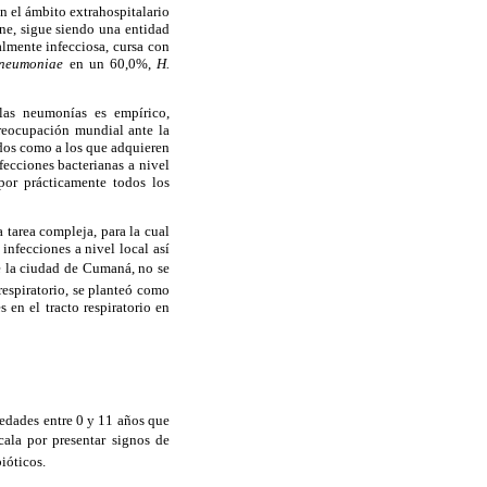
 el ámbito extrahospitalario
one, sigue siendo una entidad
almente infecciosa, cursa con
pneumoniae
en un 60,0%,
H.
 las neumonías es empírico,
reocupación mundial ante la
zados como a los que adquieren
fecciones bacterianas a nivel
por prácticamente todos los
a tarea compleja, para la cual
infecciones a nivel local así
e la ciudad de Cumaná, no se
respiratorio, se planteó como
 en el tracto respiratorio en
 edades entre 0 y 11 años que
ala por presentar signos de
ióticos.