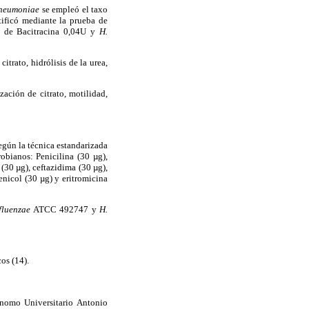
pneumoniae
se empleó el taxo
ificó mediante la prueba de
o de Bacitracina 0,04U y
H.
trato, hidrólisis de la urea,
zación de citrato, motilidad,
egún la técnica estandarizada
obianos: Penicilina (30 µg),
 (30 µg), ceftazidima (30 µg),
enicol (30 µg) y eritromicina
fluenzae
ATCC 492747 y
H.
os (14).
nomo Universitario Antonio