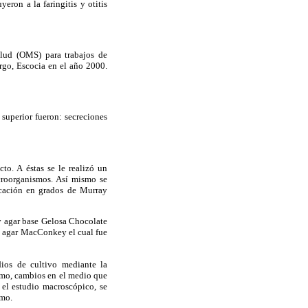
yeron a la faringitis y otitis
alud (OMS) para trabajos de
rgo, Escocia en el año 2000.
 superior fueron: secreciones
to. A éstas se le realizó un
croorganismos. Así mismo se
ficación en grados de Murray
y agar base Gelosa Chocolate
y agar MacConkey el cual fue
dios de cultivo mediante la
como, cambios en el medio que
 el estudio macroscópico, se
smo.