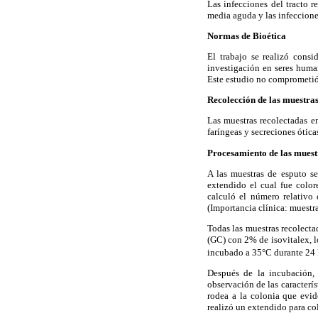
Las infecciones del tracto re
media aguda y las infecciones
Normas de Bioética
El trabajo se realizó cons
investigación en seres huma
Este estudio no comprometió 
Recolección de las muestra
Las muestras recolectadas en
faríngeas y secreciones ótica
Procesamiento de las muest
A las muestras de esputo se
extendido el cual fue colo
calculó el número relativo 
(Importancia clínica: muestra
Todas las muestras recolect
(GC) con 2% de isovitalex, l
incubado a 35°C durante 24 h
Después de la incubación, 
observación de las caracterí
rodea a la colonia que evid
realizó un extendido para co