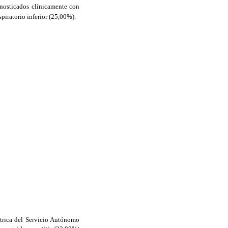
agnosticados clínicamente con
spiratorio inferior (25,00%).
átrica del Servicio Autónomo