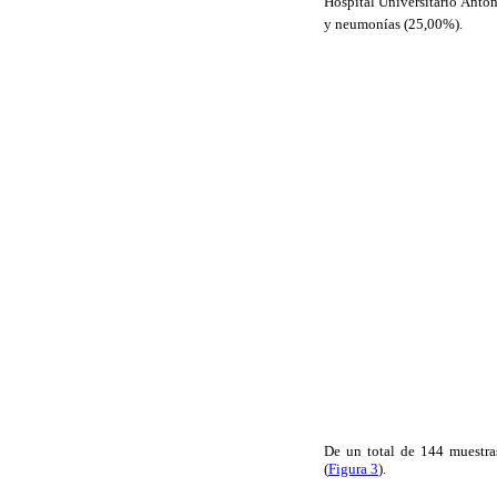
Hospital Universitario Anton
y neumonías (25,00%).
De un total de 144 muestras
(
Figura 3
).