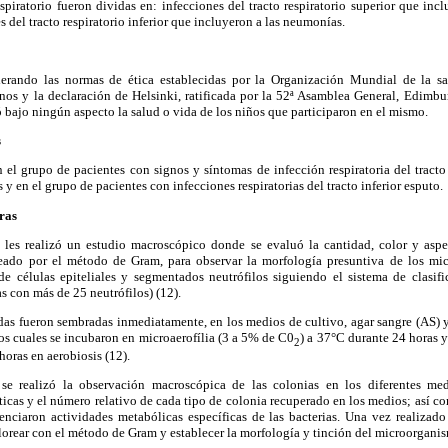
spiratorio fueron dividas en: infecciones del tracto respiratorio superior que inclu
 del tracto respiratorio inferior que incluyeron a las neumonías.
iderando las normas de ética establecidas por la Organización Mundial de la s
nos y la declaración de Helsinki, ratificada por la 52ª Asamblea General, Edimbu
bajo ningún aspecto la salud o vida de los niños que participaron en el mismo.
s
 el grupo de pacientes con signos y síntomas de infección respiratoria del tracto
s y en el grupo de pacientes con infecciones respiratorias del tracto inferior esputo.
ras
 les realizó un estudio macroscópico donde se evaluó la cantidad, color y aspec
reado por el método de Gram, para observar la morfología presuntiva de los mi
de células epiteliales y segmentados neutrófilos siguiendo el sistema de clasi
s con más de 25 neutrófilos) (12).
adas fueron sembradas inmediatamente, en los medios de cultivo, agar sangre (AS) 
os cuales se incubaron en microaerofília (3 a 5% de C0
) a 37°C durante 24 horas 
2
oras en aerobiosis (12).
se realizó la observación macroscópica de las colonias en los diferentes me
sticas y el número relativo de cada tipo de colonia recuperado en los medios; así 
enciaron actividades metabólicas específicas de las bacterias. Una vez realizado
lorear con el método de Gram y establecer la morfología y tinción del microorgani