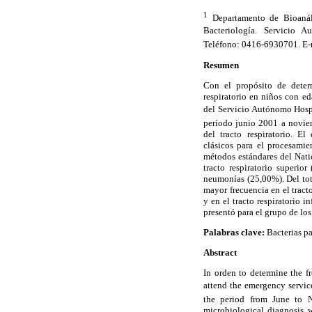
1
Departamento de Bioanáli
Bacteriología. Servicio Au
Teléfono: 0416-6930701. E-
Resumen
Con el propósito de determ
respiratorio en niños con e
del Servicio Autónomo Hospi
período junio 2001 a novie
del tracto respiratorio. E
clásicos para el procesamie
métodos estándares del Nati
tracto respiratorio superio
neumonías (25,00%). Del tot
mayor frecuencia en el tracto
y en el tracto respiratorio in
presentó para el grupo de lo
Palabras clave:
Bacterias pa
Abstract
In orden to determine the f
attend the emergency service
the period from June to N
microbiological diagnosis w