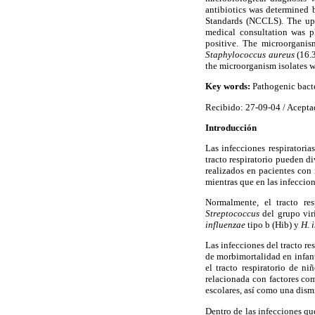
antibiotics was determined 
Standards (NCCLS). The uppe
medical consultation was p
positive. The microorganis
Staphylococcus aureus
(16.
the microorganism isolates w
Key words:
Pathogenic bacter
Recibido: 27-09-04 / Acepta
Introducción
Las infecciones respiratoria
tracto respiratorio pueden di
realizados en pacientes con 
mientras que en las infeccion
Normalmente, el tracto res
Streptococcus
del grupo vir
influenzae
tipo b (Hib) y
H. 
Las infecciones del tracto re
de morbimortalidad en infant
el tracto respiratorio de n
relacionada con factores com
escolares, así como una dismi
Dentro de las infecciones que