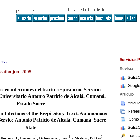
Servicios 
5222
Revista
caibo jun. 2005
SciELO
Google
s en infecciones del tracto respiratorio. Servicio
Articulo
iversitario Antonio Patricio de Alcalá. Cumaná,
Articu
Estado Sucre
Referen
in Infections of the Respiratory Tract. Autonomous
Como c
Service Antonio Patricio de Alcalá. Cumaná, Sucre
State
SciELO
Traduc
1
1
2
Albarado I., Luzmila
; Betancourt, José
y Medina, Belkis