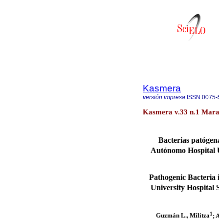
Kasmera
versión impresa
ISSN
0075-
Kasmera v.33 n.1 Mara
Bacterias patógena
Autónomo Hospital Un
Pathogenic Bacteria 
University Hospital 
1
Guzmán L., Militza
; 