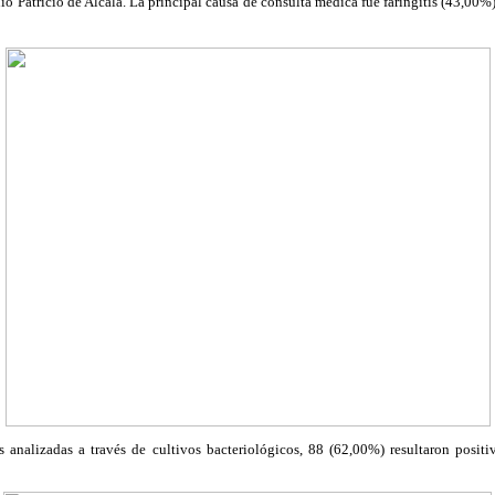
io Patricio de Alcalá. La principal causa de consulta médica fue faringitis (43,00%
 analizadas a través de cultivos bacteriológicos, 88 (62,00%) resultaron posit