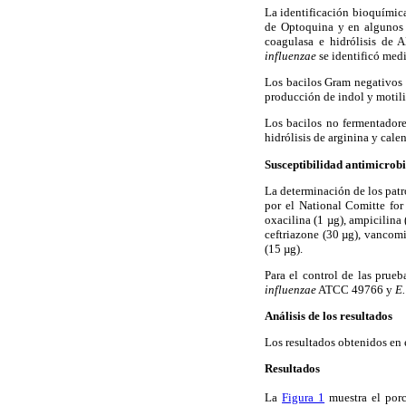
La identificación bioquímic
de Optoquina y en algunos c
coagulasa e hidrólisis de
influenzae
se identificó med
Los bacilos Gram negativos f
producción de indol y motil
Los bacilos no fermentadores
hidrólisis de arginina y cal
Susceptibilidad antimicrob
La determinación de los patr
por el National Comitte for
oxacilina (1 µg), ampicilina 
ceftriazone (30 µg), vancomi
(15 µg).
Para el control de las prue
influenzae
ATCC 49766 y
E.
Análisis de los resultados
Los resultados obtenidos en e
Resultados
La
Figura 1
muestra el porc