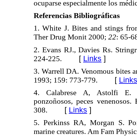
ocuparse especialmente los médic
Referencias Bibliográficas
1.
White J. Bites and stings fr
Ther Drug Monit
2000;
22
: 65-6
2.
Evans RJ., Davies Rs. String
[
Links
]
224-225.
3.
Warrell DA. Venomous bites an
[
Link
1993; 159: 773-779.
4.
Calabrese A, Astolfi E. T
ponzoñosos, peces venenosos. B
[
Links
]
308.
5.
Perkinss RA, Morgan S. Poi
marine creatures. Am Fam Physic