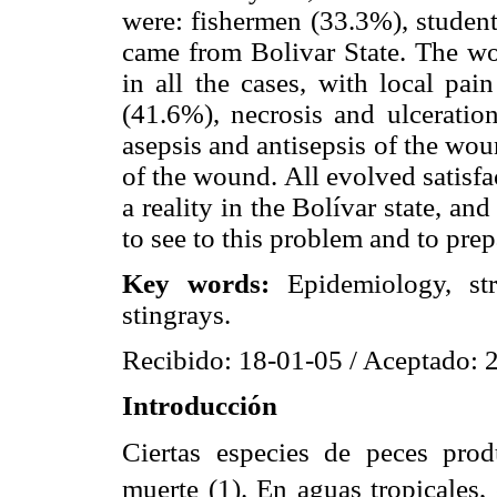
were: fishermen (33.3%), studen
came from Bolivar State. The w
in all the cases, with local pa
(41.6%), necrosis and ulceration
asepsis and antisepsis of the wo
of the wound. All evolved satisfa
a reality in the Bolívar state, an
to see to this problem and to pre
Key words
:
Epidemiology, st
stingrays.
Recibido: 18-01-05 / Aceptado: 
Introducción
Ciertas especies de peces pro
muerte (1).
En aguas tropicales,