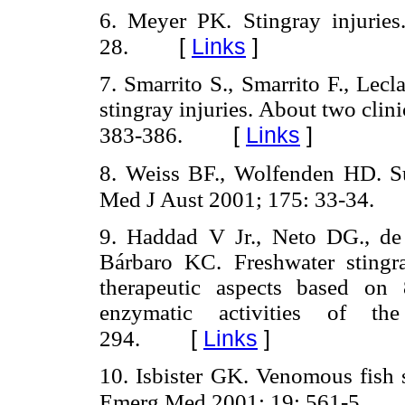
6.
Meyer PK. Stingray injurie
[
Links
]
28.
7.
Smarrito S., Smarrito F., Lec
stingray injuries. About two clin
[
Links
]
383-386.
8.
Weiss BF., Wolfenden HD. Sur
Med J Aust 2001; 175: 33-34.
9.
Haddad V Jr., Neto DG., de
Bárbaro KC. Freshwater stingra
therapeutic aspects based o
enzymatic activities of 
[
Links
]
294.
10.
Isbister GK. Venomous fish s
Emerg Med 2001; 19: 561-5.