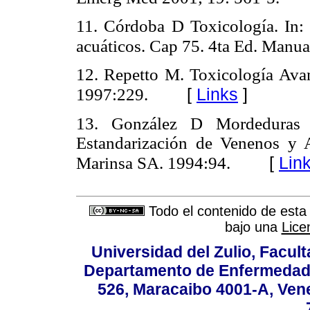
11.
Córdoba D Toxicología. In:
acuáticos. Cap 75. 4ta Ed. Manu
12.
Repetto M. Toxicología Avan
[
Links
]
1997:229.
13.
González D Mordeduras 
Estandarización de Venenos y 
[
Lin
Marinsa SA. 1994:94.
Todo el contenido de esta 
bajo una
Lice
Universidad del Zulio, Facul
Departamento de Enfermedade
526, Maracaibo 4001-A, Vene