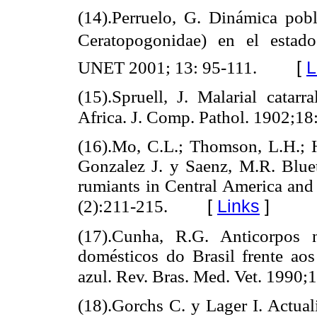
(14).Perruelo, G. Dinámica pobl
Ceratopogonidae) en el estado 
[
L
UNET 2001; 13: 95-111.
(15).Spruell, J. Malarial catar
Africa. J. Comp. Pathol.
1902;18
(16).Mo, C.L.; Thomson, L.H.; H
Gonzalez J. y Saenz, M.R. Bluet
rumiants in Central America and 
[
Links
]
(2):211-215.
(17).Cunha, R.G. Anticorpos 
domésticos do Brasil frente aos
azul. Rev. Bras. Med. Vet.
1990;1
(18).Gorchs C. y Lager I. Actual