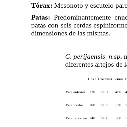
Tórax:
Mesonoto y escutelo pard
Patas:
Predominantemente ennegr
patas con seis cerdas espiniform
dimensiones de las mismas.
C. perijaensis n.sp
.
m
diferentes artejos de l
Coxa
Trocánter
Fémur
T
Pata anterior
120
80.1
460
Pata media
100
90.5
530
Pata posterior
140
90.6
560