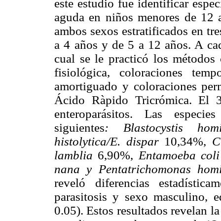
este estudio fue identificar espe
aguda en niños menores de 12 a
ambos sexos estratificados en tr
a 4 años y de 5 a 12 años. A cad
cual se le practicó los métodos 
fisiológica, coloraciones te
amortiguado y coloraciones per
Ácido Ràpido Tricrómica. El 
enteroparásitos. Las especies
siguientes
: Blastocystis ho
histolytica/E. dispar
10,34%,
Cr
lamblia
6,90%,
Entamoeba col
nana y Pentatrichomonas hom
reveló diferencias estadísticam
parasitosis y sexo masculino, 
0.05). Estos resultados revelan la