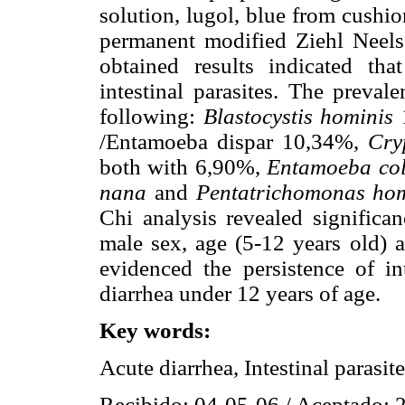
solution, lugol, blue from cushi
permanent modified Ziehl Neels
obtained results indicated th
intestinal parasites. The preval
following:
Blastocystis hominis
/Entamoeba dispar 10,34%,
Cry
both with 6,90%,
Entamoeba co
nana
and
Pentatrichomonas hom
Chi analysis revealed significan
male sex, age (5-12 years old) 
evidenced the persistence of int
diarrhea under 12 years of age.
Key words:
Acute diarrhea, Intestinal parasit
Recibido: 04-05-06 / Aceptado: 