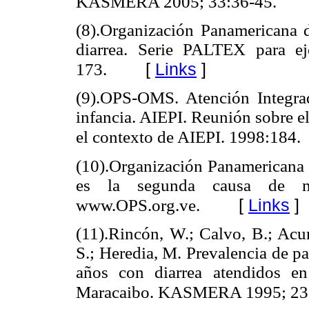
KASMERA 2005; 33:36-45.
(8).Organización Panamericana d
diarrea. Serie PALTEX para e
[
Links
]
173.
(9).OPS-OMS. Atención Integrad
infancia. AIEPI. Reunión sobre el 
el contexto de AIEPI. 1998:184.
(10).Organización Panamericana d
es la segunda causa de m
[
Links
]
www.OPS.org.ve.
(11).Rincón, W.; Calvo, B.; Acur
S.; Heredia, M. Prevalencia de pa
años con diarrea atendidos en
Maracaibo. KASMERA 1995; 23: