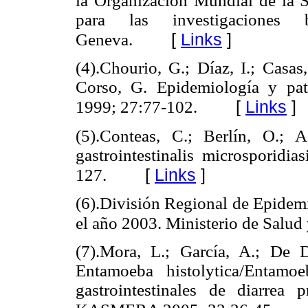
la Organización Mundial de la Sa
para las investigaciones
[
Links
]
Geneva.
(4).Chourio, G.; Díaz, I.; Casas
Corso, G. Epidemiología y p
[
Links
]
1999; 27:77-102.
(5).Conteas, C.; Berlín, O.; 
gastrointestinalis microsporid
[
Links
]
127.
(6).División Regional de Epidemi
el año 2003. Ministerio de Salud 
(7).Mora, L.; García, A.; De 
Entamoeba histolytica/Entamo
gastrointestinales de diarrea