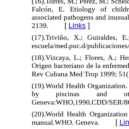
(16).Torres, M.; Perez, M.; Schelot
Falcón, E. Etiology of child
associated pathogens and inusual
[
Links
]
2139.
(17).Triviño, X.; Guiraldes,
escuela/med.puc.d/publicaciones
(18).Vizcaya, L.; Flores, A.; He
Origen bacteriano de la enfermed
Rev Cubana Med Trop 1999; 51(
(19).World Health Organization. 
by piscinas and oth
Geneva:WHO,1990,CDD/SER/80
(20).World Health Organization
[
Li
manual.WHO. Geneva.