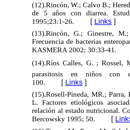
(12).Rincón, W.; Calvo B.; Hered
de 5 años con diarrea. Estu
[
Links
]
1995;23:1-26.
(13).Rincón, G.; Ginestre, M.
Frecuencia de bacterias enterop
KASMERA 2002; 30:33-41.
(14).Ríos Calles, G. ; Rossel, 
parasitosis en niños con
[
Links
]
100.
(15).Rosell-Pineda, MR.; Parra, H
L. Factores etiológicos asocia
relación al estado nutricional. 
[
Link
Bercowsky 1995; 50.