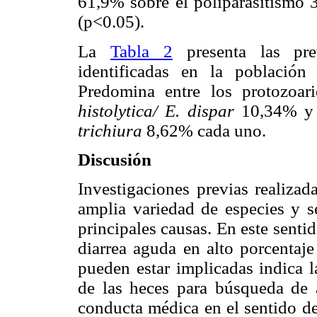
61,9% sobre el poliparasitismo 3
(p<0.05).
La
Tabla 2
presenta las prev
identificadas en la población 
Predomina entre los protozoa
histolytica/ E. dispar
10,34% y 
trichiura
8,62% cada uno.
Discusión
Investigaciones previas realizad
amplia variedad de especies y se
principales causas. En este senti
diarrea aguda en alto porcentaj
pueden estar implicadas indica l
de las heces para búsqueda de 
conducta médica en el sentido de