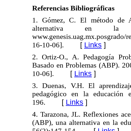
Referencias Bibliográficas
1.
Gómez, C. El método de A
alternativa en la 
www.genesis.uag.mx.posgrado/r
[
Links
]
16-10-06].
2.
Ortiz-O., A. Pedagogía Pro
Basado en Problemas (ABP). 20
[
Links
]
10-06].
3.
Duenas, V.H. El aprendiza
pedagógico en la educación 
[
Links
]
196.
4.
Tarazona, JL. Reflexiones ac
(ABP), una alternativa en la e
[
Links
]
56(2):147-154.