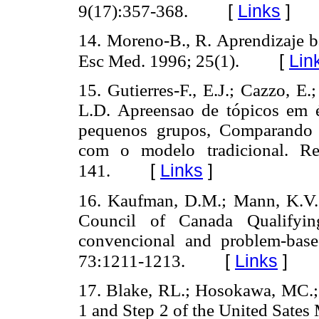
[
Links
]
9(17):357-368.
14.
Moreno-B., R. Aprendizaje b
[
Lin
Esc Med. 1996; 25(1).
15.
Gutierres-F., E.J.; Cazzo, E.
L.D. Apreensao de tópicos em 
pequenos grupos, Comparando 
com o modelo tradicional. R
[
Links
]
141.
16.
Kaufman, D.M.; Mann, K.V.
Council of Canada Qualifyin
convencional and problem-base
[
Links
]
73:1211-1213.
17.
Blake, RL.; Hosokawa, MC.; 
1 and Step 2 of the United Sates