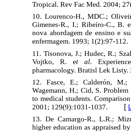
Tropical. Rev Fac Med. 2004; 27
10.
Lourenco-H., MDC.; Oliveir
Gimenes-R., I.; Ribeiro-C., B. 
nova abordagem de ensino e su
enfermagem. 1993; 1(2):97-112.
11.
Tisonova, J.; Hudec, R.; Sz
Vojtko, R. e
t al
. Experienc
pharmacology. Bratisl Lek Listy.
12.
Fasce, E.; Calderón, M.
Wagemann, H.; Cid, S. Problem b
to medical students. Comparison 
[
2001; 129(9):1031-1037.
13.
De Camargo-R., L.R.; Miz
higher education as appraised by 