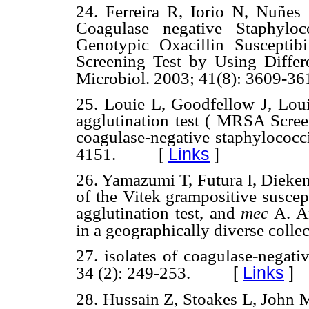
24.
Ferreira R, Iorio N, Nuñes
Coagulase negative Staphylo
Genotypic Oxacillin Susceptib
Screening Test by Using Differe
Microbiol. 2003; 41(8): 3609-36
25.
Louie L, Goodfellow J, Loui
agglutination test ( MRSA Screen
coagulase-negative staphylococci
[
Links
]
4151.
26.
Yamazumi T, Futura I, Dieke
of the Vitek grampositive suscep
agglutination test, and
mec
A. An
in a geographically diverse collec
27.
isolates of coagulase-negati
[
Links
]
34 (2): 249-253.
28.
Hussain Z, Stoakes L, John M