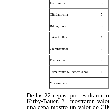
Eritromicina
6
Clindamicina
5
Rifampicina
6
Tetraciuclina
1
Cloranfenicol
2
Fleroxacina
2
Trimetropim Sulfametoxazol
1
Vancomicina
0
De las 22 cepas que resultaron r
Kirby-Bauer, 21 mostraron val
una cepa mostró un valor de C