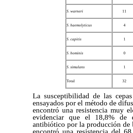
S. warneri
11
S. haemolyticus
4
S. capitis
1
S. hominis
0
S. simulans
1
Total
32
La susceptibilidad de las cepa
ensayados por el método de difus
encontró una resistencia muy el
evidenciar que el 18,8% de d
antibiótico por la producción de
encontró una resistencia del 6