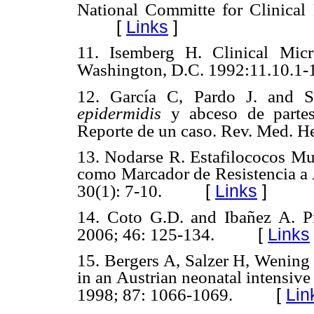
National Committe for Clinical
[
Links
]
11.
Isemberg H. Clinical Mic
Washington, D.C. 1992:11.10.1-
12.
García C, Pardo J. and 
epidermidis
y abceso de partes
Reporte de un caso. Rev. Med. H
13.
Nodarse R. Estafilococos Mul
como Marcador de Resistencia a A
[
Links
]
30(1): 7-10.
14.
Coto G.D. and Ibañez A. Pr
[
Links
2006; 46: 125-134.
15.
Bergers A, Salzer H, Wening
in an Austrian neonatal intensive 
[
Lin
1998; 87: 1066-1069.