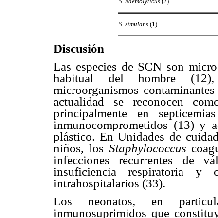
S. haemolyticus
(2)
S. simulans
(1)
Discusión
Las especies de SCN son microo
habitual del hombre (12), 
microorganismos contaminantes d
actualidad se reconocen como
principalmente en septicemia
inmunocomprometidos (13) y aq
plástico. En Unidades de cuidad
niños, los
Staphylococcus
coagu
infecciones recurrentes de válv
insuficiencia respiratoria y
intrahospitalarios (33).
Los neonatos, en particu
inmunosuprimidos que constituy