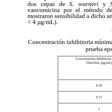
dos cepas de
S. warneri
y
vancomicina por el método de
mostraron sensibilidad a dicho a
< 4 µg/mL).
Concentración inhibitoria mínima
prueba eps
Concentración Inhibitori
Oxacilina (µg/mL)
0.19
0.75
1