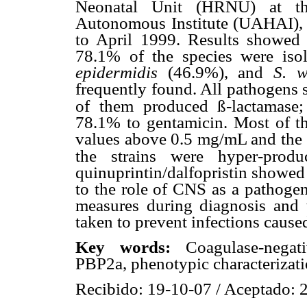
Neonatal Unit (HRNU) at th
Autonomous Institute (UAHAI),
to April 1999. Results showed
78.1% of the species were iso
epidermidis
(46.9%), and
S. 
frequently found. All pathogens 
ß
of them produced
-lactamase
78.1% to gentamicin. Most of th
values above 0.5 mg/mL and the 
the strains were hyper-prod
quinuprintin/dalfopristin showed
to the role of CNS as a pathog
measures during diagnosis and 
taken to prevent infections cause
Key words:
Coagulase-nega
PBP2a, phenotypic characterizati
Recibido: 19-10-07 / Aceptado: 