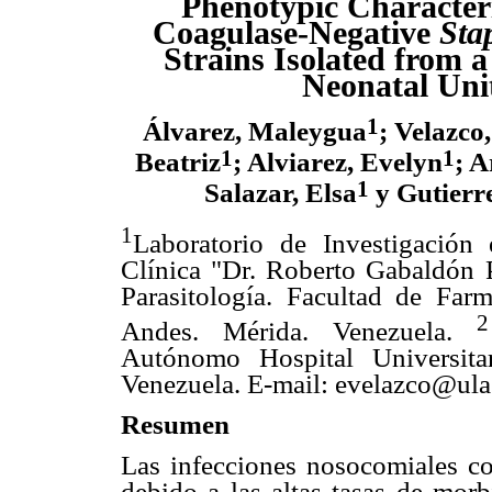
Phenotypic Characteri
Coagulase-Negative
Sta
Strains Isolated from 
Neonatal Uni
1
Álvarez, Maleygua
; Velazco,
1
1
Beatriz
; Alviarez, Evelyn
; 
1
Salazar, Elsa
y Gutierre
1
Laboratorio de Investigación 
Clínica "Dr. Roberto Gabaldón 
Parasitología. Facultad de Far
2
Andes. Mérida. Venezuela.
Autónomo Hospital Universit
Venezuela. E-mail: evelazco@ula
Resumen
Las infecciones nosocomiales co
debido a las altas tasas de morb