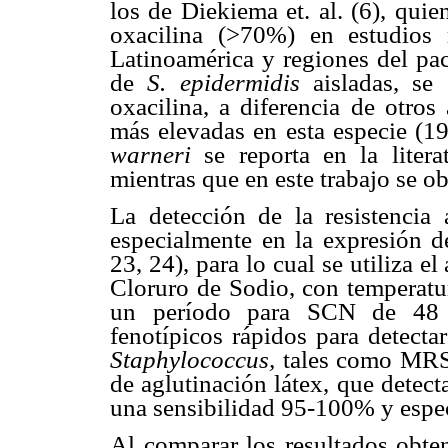
los de Diekiema et. al. (6), quien
oxacilina (>70%) en estudios 
Latinoamérica y regiones del pac
de
S. epidermidis
aisladas, se
oxacilina, a diferencia de otros
más elevadas en esta especie (19
warneri
se reporta en la litera
mientras que en este trabajo se o
La detección de la resistencia a
especialmente en la expresión d
23, 24), para lo cual se utiliza 
Cloruro de Sodio, con temperatu
un período para SCN de 48 h
fenotípicos rápidos para detectar
Staphylococcus,
tales como MRSA
de aglutinación látex, que detec
una sensibilidad 95-100% y espec
Al comparar los resultados obte