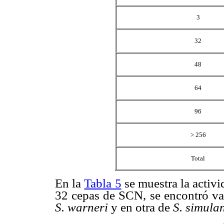
3
32
48
64
96
> 256
Total
En la
Tabla 5
se muestra la activi
32 cepas de SCN, se encontró v
S. warneri
y en otra de
S. simula