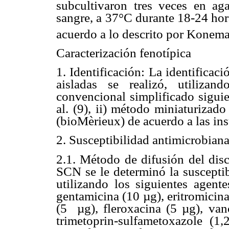
subcultivaron tres veces en ag
sangre, a 37°C durante 18-24 hora
acuerdo a lo descrito por Koneman
Caracterización fenotípica
1. Identificación: La identificac
aisladas se realizó, utiliza
convencional simplificado sigui
al. (9), ii) método miniaturiza
(bioMèrieux) de acuerdo a las ins
2. Susceptibilidad antimicrobian
2.1. Método de difusión del dis
SCN se le determinó la suscepti
utilizando los siguientes agente
gentamicina (10 µg), eritromicina
(5 µg), fleroxacina (5 µg), van
trimetoprin-sulfametoxazole (1,