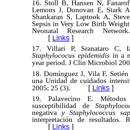
16.
Stoll B, Hansen N, Fanaro
Lemons J, Donovan E, Stark A
Shankaran S, Laptook A, Steve
Sepsis in Very Low Birth Weigh
Neonatal Research Network
[
Links
]
17.
Villari P, Sranataro C, 
Staphylococus epidemidis
in a n
year period. J Clin Microbiol 20
18.
Domínguez J, Vila F, Setién 
una Unidad de cuidados intensi
[
Links
]
2005; 25 (3).
19.
Palavecino E. Métodos
susceptibilidad de
Staphyloco
negativa
y Staphylococcus sap
interpretación de resultados. 
[
Links
]