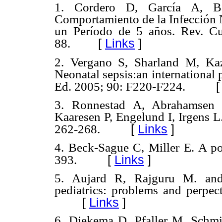
1.
Cordero D, García A, B
Comportamiento de la Infección 
un Período de 5 años. Rev. Cu
[
Links
]
88.
2.
Vergano S, Sharland M, Ka
Neonatal sepsis:an international 
Ed. 2005; 90: F220-F224.
3.
Ronnestad A, Abrahamsen 
Kaaresen P, Engelund I, Irgens L
[
Links
]
262-268.
4.
Beck-Sague C, Miller E. A poi
[
Links
]
393.
5.
Aujard R, Rajguru M. and
pediatrics: problems and perpec
[
Links
]
6.
Diekema D, Pfaller M, Schmi