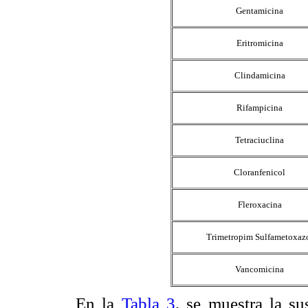
Gentamicina
Eritromicina
Clindamicina
Rifampicina
Tetraciuclina
Cloranfenicol
Fleroxacina
Trimetropim Sulfametoxaz
Vancomicina
En la
Tabla 3
, se muestra la su