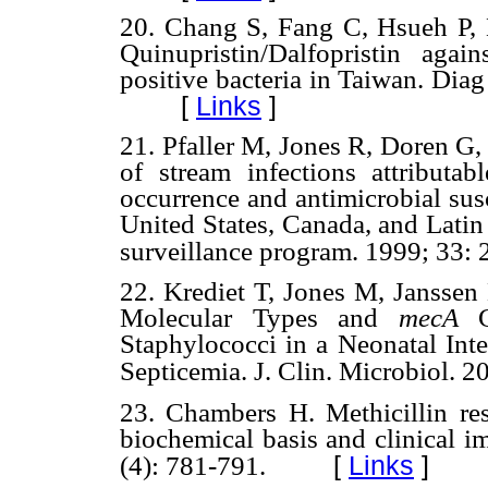
20.
Chang S, Fang C, Hsueh P, L
Quinupristin/Dalfopristin aga
positive bacteria in Taiwan. Dia
[
Links
]
21.
Pfaller M, Jones R, Doren G
of stream infections attributab
occurrence and antimicrobial susc
United States, Canada, and Lati
surveillance program. 1999; 33:
22.
Krediet T, Jones M, Janssen 
Molecular Types and
mecA
Ge
Staphylococci in a Neonatal Int
Septicemia. J. Clin. Microbiol. 
23.
Chambers H. Methicillin res
biochemical basis and clinical i
[
Links
]
(4): 781-791.