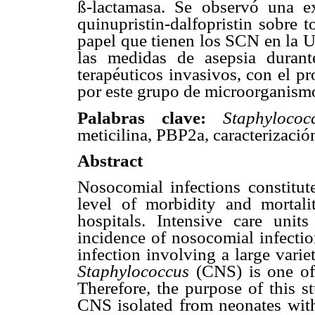
ß
-lactamasa. Se observó una e
quinupristin-dalfopristin sobre 
papel que tienen los SCN en la
las medidas de asepsia durant
terapéuticos invasivos, con el pr
por este grupo de microorganism
Palabras clave:
Staphyloco
meticilina, PBP2a, caracterizació
Abstract
Nosocomial infections constitut
level of morbidity and mortalit
hospitals. Intensive care unit
incidence of nosocomial infection
infection involving a large vari
Staphylococcus
(CNS) is one of 
Therefore, the purpose of this s
CNS isolated from neonates with