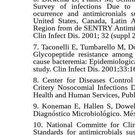
Survey of infections Due t
ocurrence and antimicronials su
United States, Canada, Latin 
Region from de SENTRY Antimic
Clin Infect Dis. 2001; 32 (suppl
7.
Taconelli E, Tumbarello M, D
Glycopeptide resistance among 
cause bacteremia: Epidemiologica
study. Clin Infect Dis. 2001;33:
8.
Center for Diseases Control
Critery Nosocomial Infections 
Health and Human Services, Publ
9.
Koneman E, Hallen S, Dowe
Diagnóstico Microbiológico. Mé
10.
National Committe for Clin
Standards for antimicrobials su