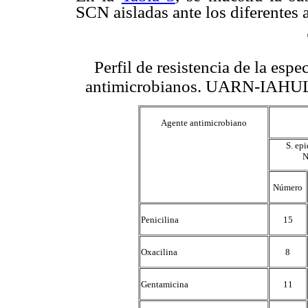
SCN aisladas ante los diferentes
Perfil de resistencia de la esp
antimicrobianos. UARN-IAHULA
Agente antimicrobiano
S. ep
N
Número
Penicilina
15
Oxacilina
8
Gentamicina
11