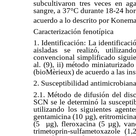
subcultivaron tres veces en ag
sangre, a 37°C durante 18-24 hora
acuerdo a lo descrito por Koneman
Caracterización fenotípica
1. Identificación: La identificac
aisladas se realizó, utiliza
convencional simplificado sigui
al. (9), ii) método miniaturiza
(bioMèrieux) de acuerdo a las ins
2. Susceptibilidad antimicrobian
2.1. Método de difusión del dis
SCN se le determinó la suscepti
utilizando los siguientes agente
gentamicina (10 µg), eritromicina
(5 µg), fleroxacina (5 µg), van
trimetoprin-sulfametoxazole (1,