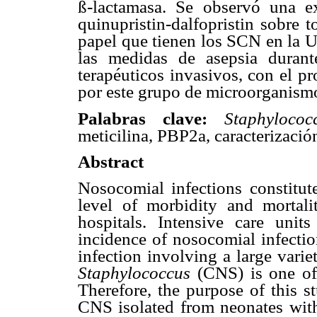
ß
-lactamasa. Se observó una e
quinupristin-dalfopristin sobre 
papel que tienen los SCN en la
las medidas de asepsia durant
terapéuticos invasivos, con el pr
por este grupo de microorganism
Palabras clave:
Staphyloco
meticilina, PBP2a, caracterizació
Abstract
Nosocomial infections constitut
level of morbidity and mortalit
hospitals. Intensive care unit
incidence of nosocomial infection
infection involving a large vari
Staphylococcus
(CNS) is one of 
Therefore, the purpose of this s
CNS isolated from neonates with