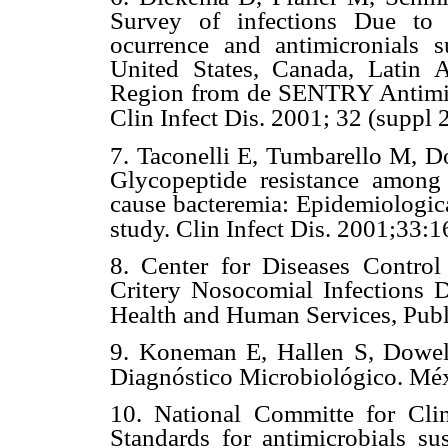
Survey of infections Due t
ocurrence and antimicronials su
United States, Canada, Latin 
Region from de SENTRY Antimic
Clin Infect Dis. 2001; 32 (suppl
7.
Taconelli E, Tumbarello M, D
Glycopeptide resistance among 
cause bacteremia: Epidemiologica
study. Clin Infect Dis. 2001;33:
8.
Center for Diseases Control
Critery Nosocomial Infections 
Health and Human Services, Publ
9.
Koneman E, Hallen S, Dowe
Diagnóstico Microbiológico. Mé
10.
National Committe for Clin
Standards for antimicrobials su