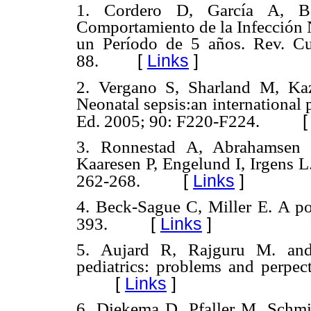
1.
Cordero D, García A, B
Comportamiento de la Infección 
un Período de 5 años. Rev. Cu
[
Links
]
88.
2.
Vergano S, Sharland M, Ka
Neonatal sepsis:an international 
Ed. 2005; 90: F220-F224.
3.
Ronnestad A, Abrahamsen 
Kaaresen P, Engelund I, Irgens L
[
Links
]
262-268.
4.
Beck-Sague C, Miller E. A poi
[
Links
]
393.
5.
Aujard R, Rajguru M. and
pediatrics: problems and perpec
[
Links
]
6.
Diekema D, Pfaller M, Schmi