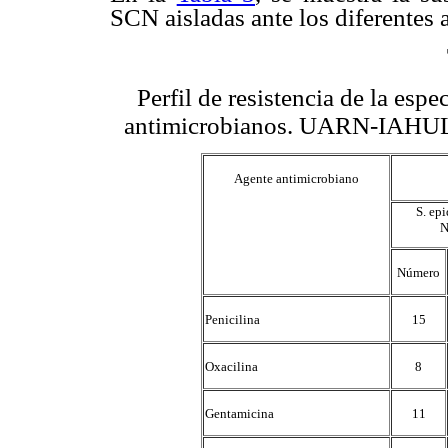
SCN aisladas ante los diferentes
Perfil de resistencia de la esp
antimicrobianos. UARN-IAHULA
Agente antimicrobiano
S. ep
N
Número
Penicilina
15
Oxacilina
8
Gentamicina
11