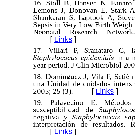
16.
Stoll B, Hansen N, Fanaro
Lemons J, Donovan E, Stark A
Shankaran S, Laptook A, Steve
Sepsis in Very Low Birth Weigh
Neonatal Research Network
[
Links
]
17.
Villari P, Sranataro C, 
Staphylococus epidemidis
in a n
year period. J Clin Microbiol 20
18.
Domínguez J, Vila F, Setién 
una Unidad de cuidados intensi
[
Links
]
2005; 25 (3).
19.
Palavecino E. Métodos
susceptibilidad de
Staphyloco
negativa
y Staphylococcus sap
interpretación de resultados. 
[
Links
]