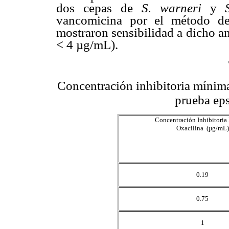
dos cepas de
S. warneri
y
vancomicina por el método de
mostraron sensibilidad a dicho a
< 4 µg/mL).
Concentración inhibitoria mínima
prueba eps
Concentración Inhibitori
Oxacilina (µg/mL)
0.19
0.75
1