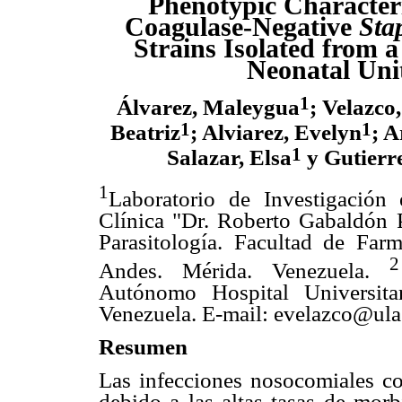
Phenotypic Characteri
Coagulase-Negative
Sta
Strains Isolated from 
Neonatal Uni
1
Álvarez, Maleygua
; Velazco,
1
1
Beatriz
; Alviarez, Evelyn
; 
1
Salazar, Elsa
y Gutierre
1
Laboratorio de Investigación 
Clínica "Dr. Roberto Gabaldón 
Parasitología. Facultad de Far
2
Andes. Mérida. Venezuela.
Autónomo Hospital Universit
Venezuela. E-mail: evelazco@ula
Resumen
Las infecciones nosocomiales co
debido a las altas tasas de morb