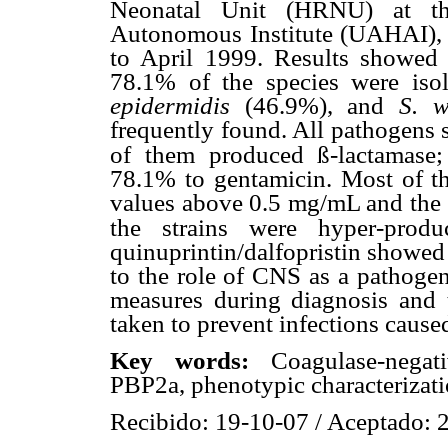
Neonatal Unit (HRNU) at th
Autonomous Institute (UAHAI),
to April 1999. Results showed
78.1% of the species were iso
epidermidis
(46.9%), and
S. 
frequently found. All pathogens 
ß
of them produced
-lactamase
78.1% to gentamicin. Most of th
values above 0.5 mg/mL and the 
the strains were hyper-prod
quinuprintin/dalfopristin showed
to the role of CNS as a pathog
measures during diagnosis and 
taken to prevent infections cause
Key words:
Coagulase-nega
PBP2a, phenotypic characterizati
Recibido: 19-10-07 / Aceptado: 