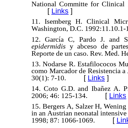
National Committe for Clinical
[
Links
]
11.
Isemberg H. Clinical Mic
Washington, D.C. 1992:11.10.1-
12.
García C, Pardo J. and 
epidermidis
y abceso de partes
Reporte de un caso. Rev. Med. H
13.
Nodarse R. Estafilococos Mul
como Marcador de Resistencia a A
[
Links
]
30(1): 7-10.
14.
Coto G.D. and Ibañez A. Pr
[
Links
2006; 46: 125-134.
15.
Bergers A, Salzer H, Wening
in an Austrian neonatal intensive 
[
Lin
1998; 87: 1066-1069.