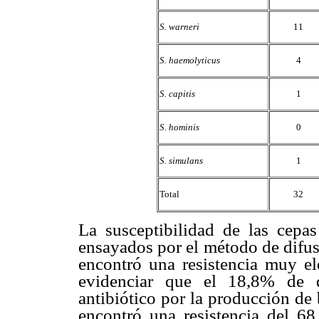
S. warneri
11
S. haemolyticus
4
S. capitis
1
S. hominis
0
S. simulans
1
Total
32
La susceptibilidad de las cepa
ensayados por el método de difus
encontró una resistencia muy el
evidenciar que el 18,8% de d
antibiótico por la producción de
encontró una resistencia del 6