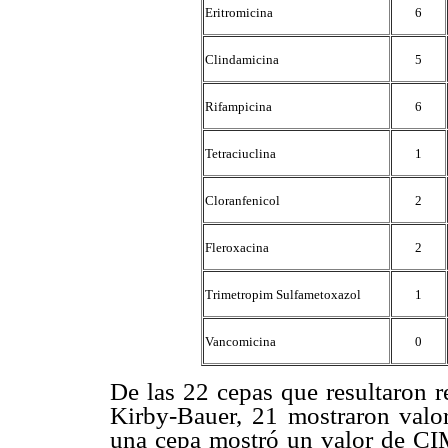
Eritromicina
6
Clindamicina
5
Rifampicina
6
Tetraciuclina
1
Cloranfenicol
2
Fleroxacina
2
Trimetropim Sulfametoxazol
1
Vancomicina
0
De las 22 cepas que resultaron r
Kirby-Bauer, 21 mostraron val
una cepa mostró un valor de C