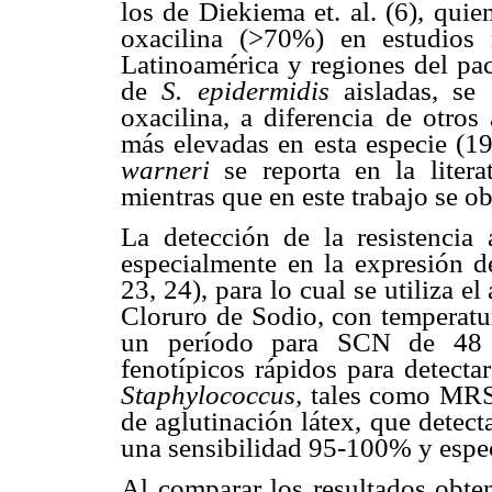
los de Diekiema et. al. (6), quien
oxacilina (>70%) en estudios 
Latinoamérica y regiones del pac
de
S. epidermidis
aisladas, se
oxacilina, a diferencia de otros
más elevadas en esta especie (19
warneri
se reporta en la litera
mientras que en este trabajo se o
La detección de la resistencia a
especialmente en la expresión d
23, 24), para lo cual se utiliza 
Cloruro de Sodio, con temperatu
un período para SCN de 48 h
fenotípicos rápidos para detectar
Staphylococcus,
tales como MRSA
de aglutinación látex, que detec
una sensibilidad 95-100% y espec
Al comparar los resultados obte