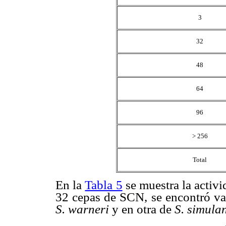
3
32
48
64
96
> 256
Total
En la
Tabla 5
se muestra la activi
32 cepas de SCN, se encontró v
S. warneri
y en otra de
S. simula