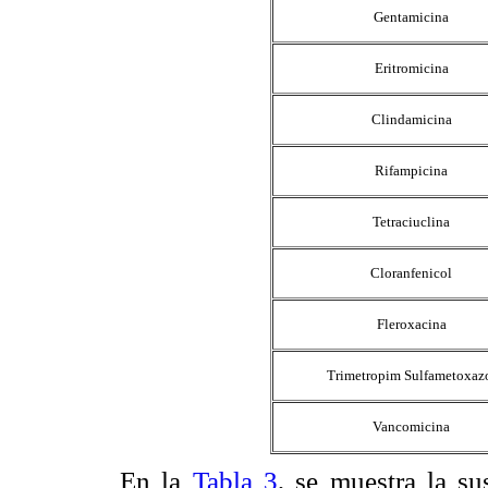
Gentamicina
Eritromicina
Clindamicina
Rifampicina
Tetraciuclina
Cloranfenicol
Fleroxacina
Trimetropim Sulfametoxaz
Vancomicina
En la
Tabla 3
, se muestra la su