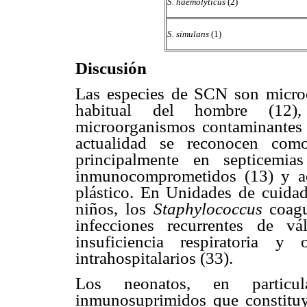
S. haemolyticus
(2)
S. simulans
(1)
Discusión
Las especies de SCN son microo
habitual del hombre (12), 
microorganismos contaminantes d
actualidad se reconocen como
principalmente en septicemia
inmunocomprometidos (13) y aq
plástico. En Unidades de cuidad
niños, los
Staphylococcus
coagu
infecciones recurrentes de válv
insuficiencia respiratoria y
intrahospitalarios (33).
Los neonatos, en particu
inmunosuprimidos que constituy