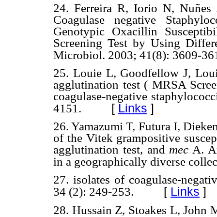
24.
Ferreira R, Iorio N, Nuñes
Coagulase negative Staphylo
Genotypic Oxacillin Susceptib
Screening Test by Using Differe
Microbiol. 2003; 41(8): 3609-36
25.
Louie L, Goodfellow J, Loui
agglutination test ( MRSA Screen
coagulase-negative staphylococci
[
Links
]
4151.
26.
Yamazumi T, Futura I, Dieke
of the Vitek grampositive suscep
agglutination test, and
mec
A. An
in a geographically diverse collec
27.
isolates of coagulase-negati
[
Links
]
34 (2): 249-253.
28.
Hussain Z, Stoakes L, John M