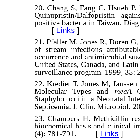
20.
Chang S, Fang C, Hsueh P, L
Quinupristin/Dalfopristin aga
positive bacteria in Taiwan. Dia
[
Links
]
21.
Pfaller M, Jones R, Doren G
of stream infections attributab
occurrence and antimicrobial susc
United States, Canada, and Lati
surveillance program. 1999; 33:
22.
Krediet T, Jones M, Janssen 
Molecular Types and
mecA
Ge
Staphylococci in a Neonatal Int
Septicemia. J. Clin. Microbiol. 
23.
Chambers H. Methicillin res
biochemical basis and clinical i
[
Links
]
(4): 781-791.