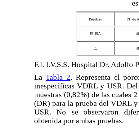
es
Pruebas
Nº de 
ELISA
4
IC
4
F.I. I.V.S.S. Hospital Dr. Adolfo 
La
Tabla 2
. Representa el porc
inespecíficas VDRL y USR. Del t
muestras (0,82%) de las cuales 2 
(DR) para la prueba del VDRL y s
USR. No se observaron diferen
obtenida por ambas pruebas.