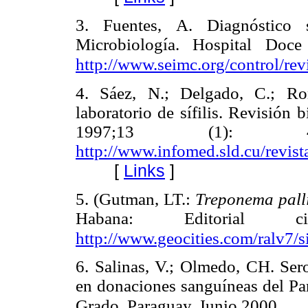
3. Fuentes, A. Diagnóstico s
Microbiología. Hospital Doce
http://www.seimc.org/control/revi
4. Sáez, N.; Delgado, C.; Ro
laboratorio de sífilis. Revisión
1997;13 (1): 43
http://www.infomed.sld.cu/revi
[
Links
]
5. (Gutman, LT.:
Treponema pal
Habana: Editorial 
http://www.geocities.com/ralv7/sif
6. Salinas, V.; Olmedo, CH. Ser
en donaciones sanguíneas del Pa
Grado. Paraguay.
Junio 2000.