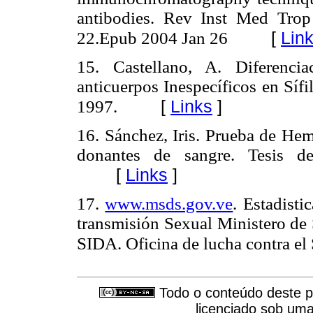
antibodies. Rev Inst Med Tro
[
Lin
22.Epub 2004 Jan 26
15. Castellano, A. Diferenci
anticuerpos Inespecíficos en Sífi
[
Links
]
1997.
16. Sánchez, Iris. Prueba de Hem
donantes de sangre.
Tesis d
[
Links
]
17.
www.msds.gov.ve
. Estadist
transmisión Sexual Ministero de 
SIDA. Oficina de lucha contra e
Todo o conteúdo deste pe
licenciado sob um