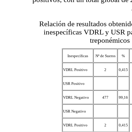
Relación de resultados obtenid
inespecíficas VDRL y USR par
treponémicos 
Inespecíficas
Nº de Sueros
%
VDRL Positivo
2
0,415
USR Positivo
VDRL Negativo
477
99,16
USR Negativo
VDRL Positivo
2
0,415