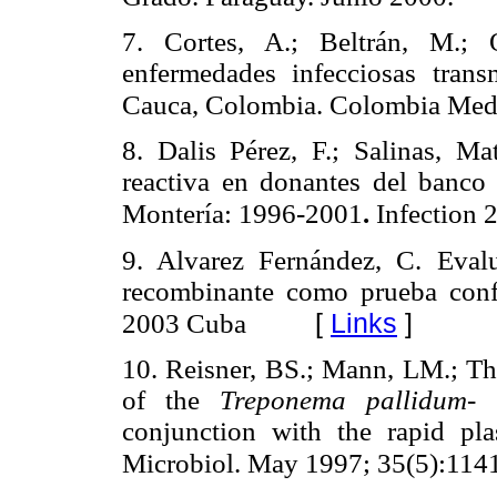
7. Cortes, A.; Beltrán, M.;
enfermedades infecciosas trans
Cauca, Colombia. Colombia Med
8. Dalis Pérez, F.; Salinas, M
reactiva en donantes del banco
Montería: 1996-2001
.
Infection 
9. Alvarez Fernández, C. Eva
recombinante como prueba confir
[
Links
]
2003 Cuba
10. Reisner, BS.; Mann, LM.; T
of the
Treponema pallidum
- 
conjunction with the rapid pla
Microbiol. May 1997; 35(5):114