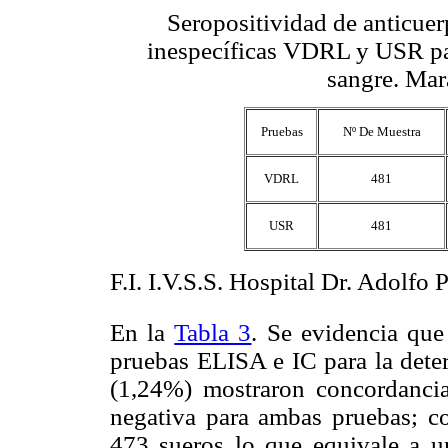
Seropositividad de anticue
inespecíficas VDRL y USR para
sangre. Mar
Pruebas
Nº De Muestra
VDRL
481
USR
481
F.I. I.V.S.S. Hospital Dr. Adolfo P
En la
Tabla 3
. Se evidencia que
pruebas ELISA e IC para la dete
(1,24%) mostraron concordanci
negativa para ambas pruebas; c
473 sueros lo que equivale a u