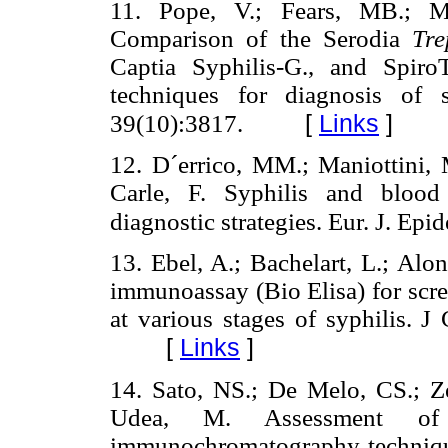
11. Pope, V.; Fears, MB.; Mo
Comparison of the Serodia
Tr
Captia Syphilis-G., and Spiro
techniques for diagnosis of 
[
Links
]
39(10):3817.
12. D´errico, MM.; Maniottini, 
Carle, F. Syphilis and blood
diagnostic strategies. Eur. J. Ep
13. Ebel, A.; Bachelart, L.; Alo
immunoassay (Bio Elisa) for scr
at various stages of syphilis. J
[
Links
]
14. Sato, NS.; De Melo, CS.; Zer
Udea, M. Assessment o
immunochromatography technique