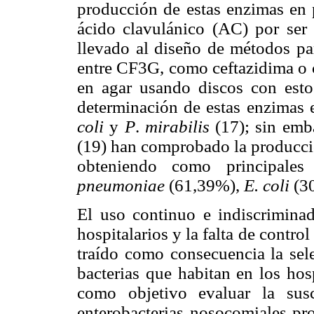
producción de estas enzimas en p
ácido clavulánico (AC) por ser
llevado al diseño de métodos pa
entre CF3G, como ceftazidima o 
en agar usando discos con est
determinación de estas enzimas
coli
y
P
.
mirabilis
(17); sin em
(19) han comprobado la producci
obteniendo como principale
pneumoniae
(61,39%),
E. coli
(3
El uso continuo e indiscriminad
hospitalarios y la falta de contro
traído como consecuencia la sele
bacterias que habitan en los hos
como objetivo evaluar la susc
enterobacterias nosocomiales pr