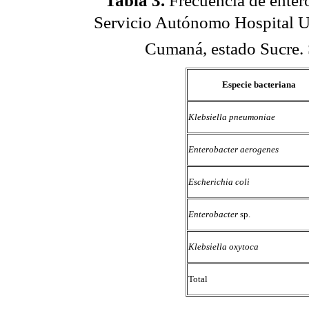
Tabla 3
.
Frecuencia de entero
Servicio Autónomo Hospital Uni
Cumaná, estado Sucre.
Especie bacteriana
Klebsiella pneumoniae
Enterobacter aerogenes
Escherichia coli
Enterobacter
sp.
Klebsiella oxytoca
Total