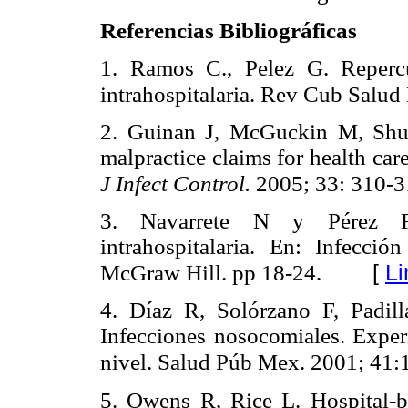
Referencias Bibliográficas
1. Ramos C., Pelez G. Repercu
intrahospitalaria. Rev Cub Salud
2. Guinan J, McGuckin M, Shub
malpractice claims for health car
J Infect Control.
2005; 33: 310-3
3. Navarrete N y Pérez R.
intrahospitalaria. En:
Infección
[
Li
McGraw Hill. pp 18-24.
4. Díaz R, Solórzano F, Padil
Infecciones nosocomiales. Experi
nivel. Salud Púb
Mex. 2001; 41:
5. Owens R, Rice L. Hospital-ba