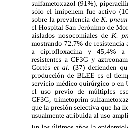
sulfametoxazol (91%), piperacil
sólo el imipenem fue activo (1
sobre la prevalencia de
K. pneu
el Hospital San Jerónimo de Mon
aislados nosocomiales de
K. p
mostrando 72,7% de resistencia 
a ciprofloxacina y 45,4% a t
resistentes a CF3G y aztreona
Cortés
et al
. (37) defienden qu
producción de BLEE es el tiemp
servicio médico quirúrgico o en 
el uso previo de múltiples esq
CF3G, trimetoprim-sulfametoxaz
que la presión selectiva que ha l
usualmente atribuida al uso ampl
En los últimos años la epidemiol