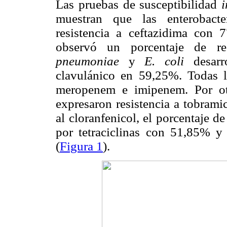
Las pruebas de susceptibilidad
i
muestran que las
enterobact
resistencia a ceftazidima con
observó un porcentaje de r
pneumoniae
y
E. coli
desarro
clavulánico en 59,25%. Todas la
meropenem e imipenem. Por otr
expresaron resistencia a tobrami
al cloranfenicol, el porcentaje d
por tetraciclinas con 51,85% y
(
Figura 1
).