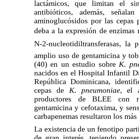
lactámicos, que limitan el si
antibióticos, además, señala
aminoglucósidos por las cepas 
deba a la expresión de enzimas m
N-2-nucleotidiltransferasas, la
amplio uso de gentamicina y tob
(40) en un estudio sobre
K.
pn
nacidos en el Hospital Infantil 
República Dominicana, identif
cepas de
K. pneumoniae
, el 
productores de BLEE con resi
gentamicina y cefotaxima, y sens
carbapenemas resultaron los más 
La existencia de un fenotipo par
de gran interés, teniendo presen