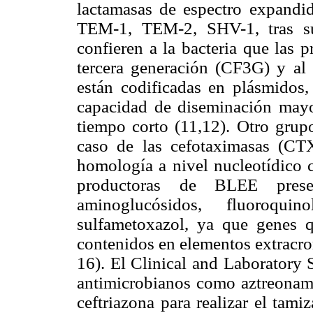
lactamasas de espectro expandi
TEM-1, TEM-2, SHV-1, tras suf
confieren a la bacteria que las p
tercera generación (CF3G) y al 
están codificadas en plásmidos,
capacidad de diseminación mayor
tiempo corto (11,12). Otro grup
caso de las cefotaximasas (CT
homología a nivel nucleotídic
productoras de BLEE presen
aminoglucósidos, fluoroquino
sulfametoxazol, ya que genes qu
contenidos en elementos extracr
16). El Clinical and Laboratory 
antimicrobianos como aztreonam,
ceftriazona para realizar el tam