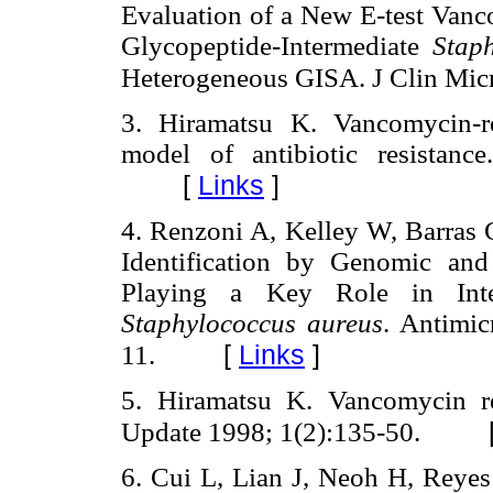
Evaluation of a New E-test Vanco
Glycopeptide-Intermediate
Stap
Heterogeneous GISA. J Clin Mic
3. Hiramatsu K. Vancomycin-r
model of antibiotic resistanc
[
Links
]
4. Renzoni A, Kelley W, Barras
Identification by Genomic an
Playing a Key Role in Inter
Staphylococcus aureus
. Antimi
[
Links
]
11.
5. Hiramatsu K. Vancomycin re
Update 1998; 1(2):135-50.
6. Cui L, Lian J, Neoh H, Reye