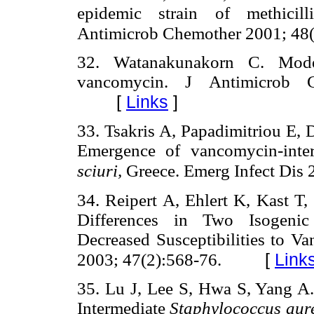
epidemic strain of methicill
Antimicrob Chemother 2001; 48(
32. Watanakunakorn C. Mode 
vancomycin. J Antimicrob 
[
Links
]
33. Tsakris A, Papadimitriou E, 
Emergence of vancomycin-inte
sciuri,
Greece. Emerg Infect Dis 
34. Reipert A, Ehlert K, Kast T
Differences in Two Isogen
Decreased Susceptibilities to 
[
Link
2003; 47(2):568-76.
35. Lu J, Lee S, Hwa S, Yang A.
Intermediate
Staphylococcus aur