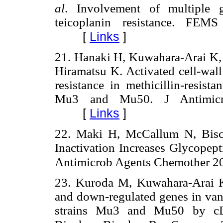
al
. Involvement of multiple 
teicoplanin resistance. FEMS
[
Links
]
21. Hanaki H, Kuwahara-Arai K,
Hiramatsu K. Activated cell-wall
resistance in methicillin-resista
Mu3 and Mu50. J Antimicro
[
Links
]
22. Maki H, McCallum N, Bis
Inactivation Increases Glycopep
Antimicrob Agents Chemother 20
23. Kuroda M, Kuwahara-Arai K,
and down-regulated genes in va
strains Mu3 and Mu50 by cDNA