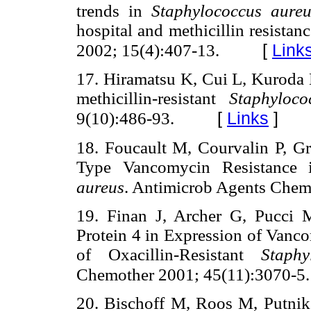
trends in
Staphylococcus aureu
hospital and methicillin resista
[
Link
2002; 15(4):407-13.
17. Hiramatsu K, Cui L, Kuroda 
methicillin-resistant
Staphyloco
[
Links
]
9(10):486-93.
18. Foucault M, Courvalin P, Gr
Type Vancomycin Resistance i
aureus
. Antimicrob Agents Chem
19. Finan J, Archer G, Pucci 
Protein 4 in Expression of Vanco
of Oxacillin-Resistant
Staphy
Chemother 2001; 45(11):3070-5
20. Bischoff M, Roos M, Putnik