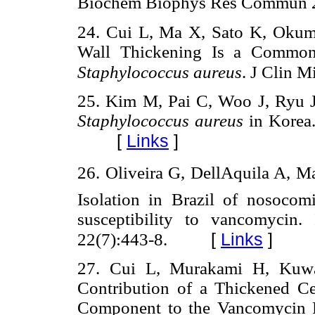
Biochem Biophys Res Commun 2
24. Cui L, Ma X, Sato K, Oku
Wall Thickening Is a Common 
Staphylococcus aureus
. J Clin M
25. Kim M, Pai C, Woo J, Ryu J
Staphylococcus aureus
in Korea.
[
Links
]
26. Oliveira G, DellAquila A, 
Isolation in Brazil of nosocom
susceptibility to vancomycin
[
Links
]
22(7):443-8.
27. Cui L, Murakami H, Kuwa
Contribution of a Thickened C
Component to the Vancomycin 