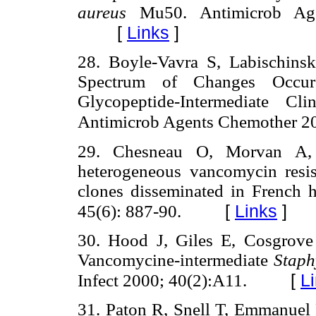
aureus
Mu50. Antimicrob Agen
[
Links
]
28. Boyle-Vavra S, Labischin
Spectrum of Changes Occur
Glycopeptide-Intermediate Cl
Antimicrob Agents Chemother 20
29. Chesneau O, Morvan A, S
heterogeneous vancomycin resi
clones disseminated in French 
[
Links
]
45(6): 887-90.
30. Hood J, Giles E, Cosgrov
Vancomycine-intermediate
Staph
[
L
Infect 2000; 40(2):A11.
31. Paton R, Snell T, Emmanuel F