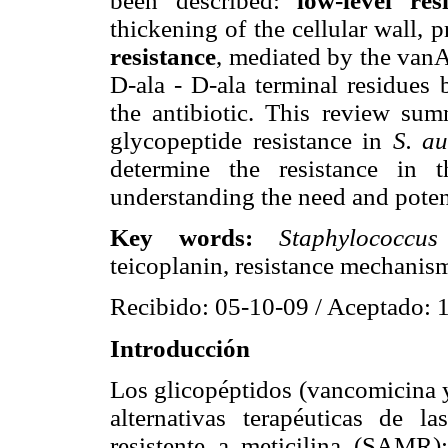
been described:
low-level res
thickening of the cellular wall, 
resistance
, mediated by the van
D-ala - D-ala terminal residues b
the antibiotic. This review sum
glycopeptide resistance in
S. au
determine the resistance in 
understanding the need and potent
Key words:
Staphylococcu
teicoplanin, resistance mechanis
Recibido: 05-10-09 / Aceptado: 
Introducción
Los glicopéptidos (vancomicina y
alternativas terapéuticas de l
resistente a meticilina (SAMR)