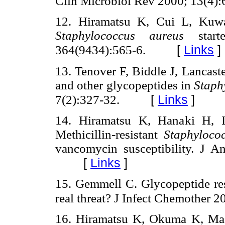
Clin Microbiol Rev 2000; 13(4)
12. Hiramatsu K, Cui L, Kuwa
Staphylococcus aureus
start
[
Links
]
364(9434):565-6.
13. Tenover F, Biddle J, Lancast
and other glycopeptides in
Staph
[
Links
]
7(2):327-32.
14. Hiramatsu K, Hanaki H, I
Methicillin-resistant
Staphyloco
vancomycin susceptibility. J A
[
Links
]
15. Gemmell C. Glycopeptide re
real threat? J Infect Chemother 
16. Hiramatsu K, Okuma K, Ma