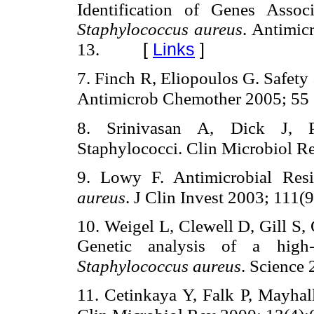
Identification of Genes Assoc
Staphylococcus aureus
. Antimic
[
Links
]
13.
7. Finch R, Eliopoulos G. Safety 
Antimicrob Chemother 2005; 55 
8. Srinivasan A, Dick J, 
Staphylococci. Clin Microbiol R
9. Lowy F. Antimicrobial Res
aureus
. J Clin Invest 2003; 111(
10. Weigel L, Clewell D, Gill S
Genetic analysis of a high-l
Staphylococcus aureus
. Science
11. Cetinkaya Y, Falk P, Mayhal