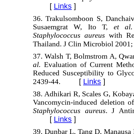
[
Links
]
36. Trakulsomboon S, Danchaivi
Susaemgrat W, Ito T,
et al.
Staphylococcus aureus
with Red
Thailand. J Clin Microbiol 2001;
37. Walsh T, Bolmstrom A, Qwa
al.
Evaluation of Current Metho
Reduced Susceptibility to Glyco
[
Links
]
2439-44.
38. Adhikari R, Scales G, Kobay
Vancomycin-induced deletion of 
Staphylococcus aureus
. J Anti
[
Links
]
39. Dunbar L, Tang D, Manausa R.