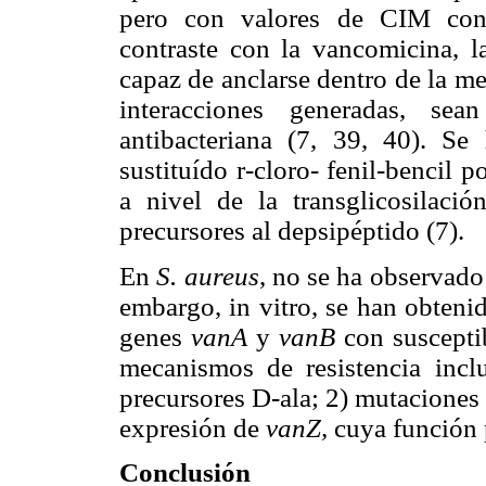
pero con valores de CIM cons
contraste con la vancomicina, l
capaz de anclarse dentro de la me
interacciones generadas, se
antibacteriana (7, 39, 40). Se
sustituído
r
-cloro- fenil-bencil po
a nivel de la transglicosilaci
precursores al depsipéptido (7).
En
S. aureus
, no se ha observado
embargo, in vitro, se han obteni
genes
vanA
y
vanB
con suscepti
mecanismos de resistencia incl
precursores D-ala; 2) mutaciones 
expresión de
vanZ,
cuya función p
Conclusión