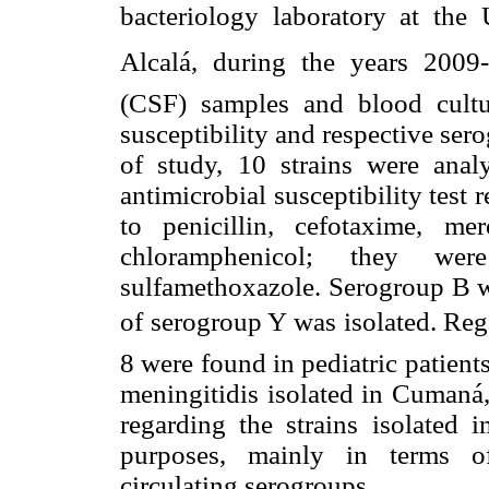
bacteriology laboratory at the 
Alcalá, during the years 2009
(CSF) samples and blood cultur
susceptibility and respective se
of study, 10 strains were an
antimicrobial susceptibility test 
to penicillin, cefotaxime, me
chloramphenicol; they wer
sulfamethoxazole. Serogroup B wa
of serogroup Y was isolated. Regar
8 were found in pediatric patients.
meningitidis isolated in Cumaná, 
regarding the strains isolated i
purposes, mainly in terms of
circulating serogroups.