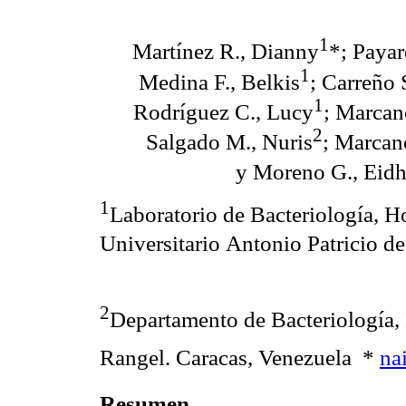
1
Martínez R., Dianny
*; Payar
1
Medina F., Belkis
; Carreño 
1
Rodríguez C., Lucy
; Marcan
2
Salgado M., Nuris
; Marcan
y Moreno G., Eid
1
Laboratorio de Bacteriología, H
Universitario Antonio Patricio d
2
Departamento de Bacteriología, 
Rangel. Caracas, Venezuela *
na
Resumen