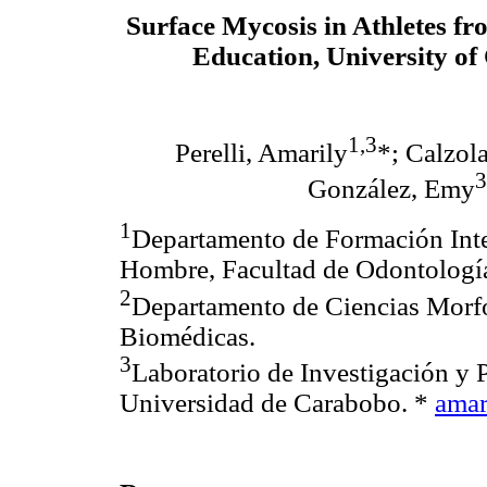
Surface Mycosis in Athletes fr
Education, University o
1,3
Perelli, Amarily
*; Calzola
3
González, Emy
1
Departamento de Formación Inte
Hombre, Facultad de Odontologí
2
Departamento de Ciencias Morfo
Biomédicas.
3
Laboratorio de Investigación y 
Universidad de Carabobo. *
ama