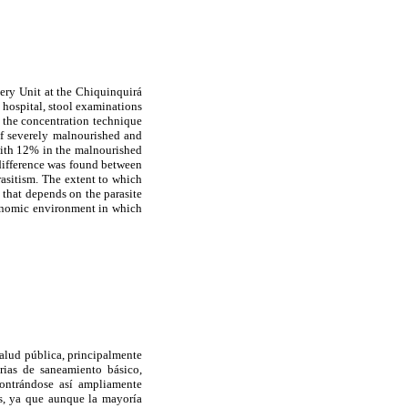
very Unit at the Chiquinquirá
e hospital, stool examinations
 the concentration technique
of severely malnourished and
ith 12% in the malnourished
 difference was found between
rasitism. The extent to which
on that depends on the parasite
economic environment in which
alud pública, principalmente
rias de saneamiento básico,
ncontrándose así ampliamente
as, ya que aunque la mayoría