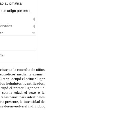
ão automática
este artigo por email
s
cionados
ar
nk
sisten a la consulta de niños
 eutróficos, mediante examen
ium
sp. ocupó el primer lugar
os helmintos identificados,
ocupó el primer lugar con un
l con la edad, el sexo o la
 las parasitosis intestinales
ria presente, la intensidad de
 se desenvuelva el individuo,