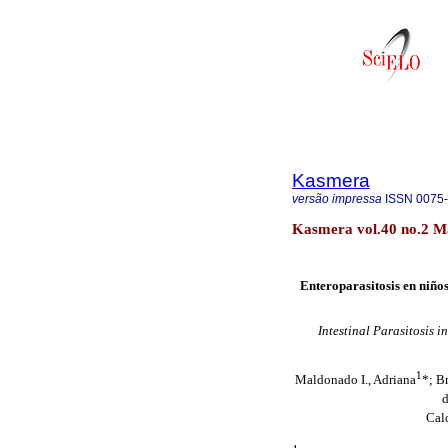
Kasmera
versão impressa
ISSN
0075
Kasmera vol.40 no.2 Ma
Enteroparasitosis en niños
Intestinal Parasitosis i
1
Maldonado I., Adriana
*; B
d
Calc