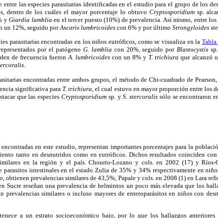
e entre las especies parasitarias identificadas en el estudio para el grupo de los d
os, dentro de los cuáles el mayor porcentaje lo obtuvo
Cryptosporidium
sp
.
alca
% y
Giardia lamblia
en el tercer puesto (10%) de prevalencia. Así mismo, entre los
n un 12%, seguido por
Ascaris lumbricoides
con 6% y por último
Strongyloides ste
cies parasitarias encontradas en los niños eutróficos, como se visualiza en la
Tabla
 representados por el patógeno
G. lamblia
con 20%, seguido por
Blastocystis
sp
rden de frecuencia fueron
A. lumbricoides
con un 8% y
T. trichiura
que alcanzó u
tercoralis
.
rasitarias encontradas entre ambos grupos, el método de Chi-cuadrado de Pearson, 
encia significativa para
T. trichiura
, el cual estuvo en mayor proporción entre los d
stacar que las especies
Cryptosporidium
sp
.
y
S. stercoralis
sólo se encontraron en
s encontradas en este estudio, representan importantes porcentajes para la població
ciento tanto en desnutridos como en eutróficos. Dichos resultados coinciden con 
similares en la región y el país. Chourio-Lozano y cols. en 2002 (17) y Ríos-C
e parasitos intestinales en el estado Zulia de 35% y 34% respectivamente en niño
o, obtienen prevalencias similares de 43,5%; Papale y cols. en 2008 (1) en Lara refi
 en Sucre reseñan una prevalencia de helmintos un poco más elevada que los hall
an prevalencias similares o incluso mayores de enteroparásitos en niños con desnu
tenece a un estrato socioeconómico bajo, por lo que los hallazgos anteriores r