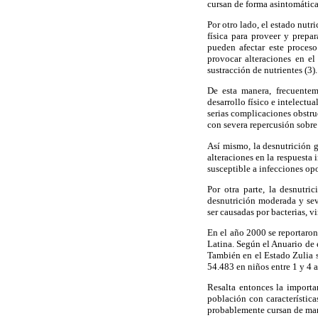
cursan de forma asintomática
Por otro lado, el estado nut
física para proveer y prepar
pueden afectar este proces
provocar alteraciones en e
sustracción de nutrientes (3).
De esta manera, frecuentem
desarrollo físico e intelectu
serias complicaciones obstru
con severa repercusión sobre 
Así mismo, la desnutrición 
alteraciones en la respuesta
susceptible a infecciones opo
Por otra parte, la desnutr
desnutrición moderada y sev
ser causadas por bacterias, vi
En el año 2000 se reportaron
Latina. Según el Anuario de 
También en el Estado Zulia se
54.483 en niños entre 1 y 4 a
Resalta entonces la importan
población con característica
probablemente cursan de man