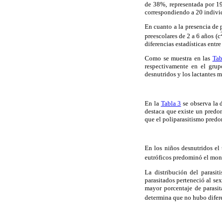
de 38%, representada por 19
correspondiendo a 20 indivi
En cuanto a la presencia de 
preescolares de 2 a 6 años (c
diferencias estadísticas entr
Como se muestra en las
Tab
respectivamente en el grup
desnutridos y los lactantes 
En la
Tabla 3
se observa la d
destaca que existe un predom
que el poliparasitismo predom
En los niños desnutridos el 
eutróficos predominó el mono
La distribución del parasi
parasitados perteneció al se
mayor porcentaje de parasi
determina que no hubo diferen