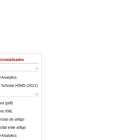
ersonalizados
 Analytics
 Scholar H5M5 (
2021
)
ol (pdf)
 em XML
cias do artigo
itar este artigo
 Analytics