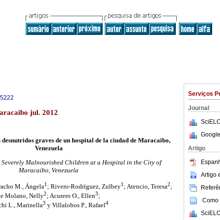
Serviços P
-5222
Journal
racaibo jul. 2012
SciELO
Google
 desnutridos graves de un hospital de la ciudad de Maracaibo,
Venezuela
Artigo
Espanh
n Severely Malnourished Children at a Hospital in the City of
Maracaibo, Venezuela
Artigo
1
1
2
racho M., Ángela
; Rivero-Rodríguez, Zulbey
; Atencio, Teresa
;
Referên
2
3
e Molano, Nelly
; Acurero O., Ellen
;
Como c
3
4
hi L., Marinella
y Villalobos P., Rafael
SciELO