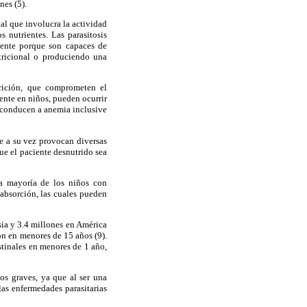
nes (5).
al que involucra la actividad
s nutrientes. Las parasitosis
mente porque son capaces de
tricional o produciendo una
trición, que comprometen el
mente en niños, pueden ocurrir
e conducen a anemia inclusive
e a su vez provocan diversas
ue el paciente desnutrido sea
La mayoría de los niños con
absorción, las cuales pueden
sia y 3.4 millones en América
ón en menores de 15 años (9).
estinales en menores de 1 año,
dos graves, ya que al ser una
las enfermedades parasitarias