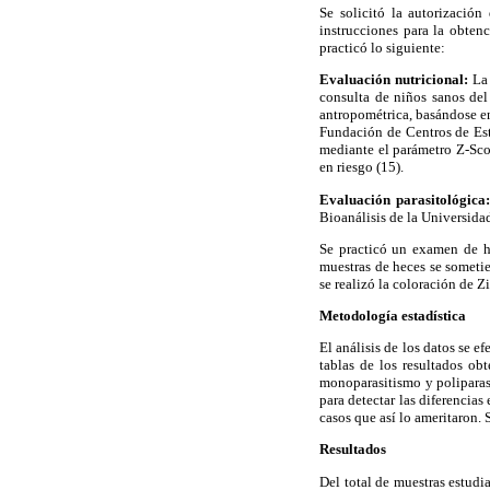
Se solicitó la autorización
instrucciones para la obten
practicó lo siguiente:
Evaluación nutricional:
La
consulta de niños sanos del
antropométrica, basándose en 
Fundación de Centros de Est
mediante el parámetro Z-Sco
en riesgo (15).
Evaluación parasitológica
Bioanálisis de la Universida
Se practicó un examen de h
muestras de heces se sometie
se realizó la coloración de Zi
Metodología estadística
El análisis de los datos se e
tablas de los resultados obt
monoparasitismo y poliparasi
para detectar las diferencias
casos que así lo ameritaron. 
Resultados
Del total de muestras estudi