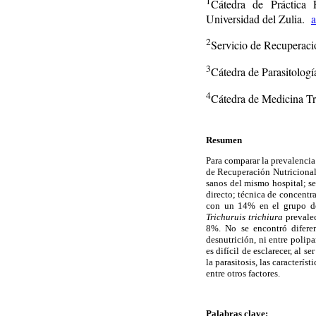
1
Cátedra de Práctica P
Universidad del Zulia.
2
Servicio de Recuperaci
3
Cátedra de Parasitologí
4
Cátedra de Medicina Tr
Resumen
Para comparar la prevalencia
de Recuperación Nutricional 
sanos del mismo hospital; s
directo; técnica de concentra
con un 14% en el grupo de
Trichuruis trichiura
prevalec
8%. No se encontró diferen
desnutrición, ni entre polip
es difícil de esclarecer, al 
la parasitosis, las caracter
entre otros factores.
Palabras clave: