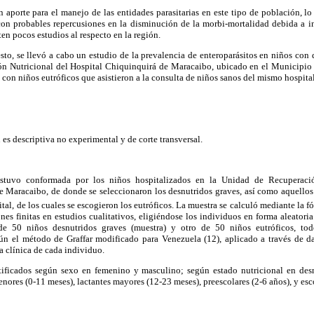
n aporte para el manejo de las entidades parasitarias en este tipo de población, l
con probables repercusiones en la disminución de la morbi-mortalidad debida a inf
ten pocos estudios al respecto en la región.
to, se llevó a cabo un estudio de la prevalencia de enteroparásitos en niños con 
n Nutricional del Hospital Chiquinquirá de Maracaibo, ubicado en el Municipio
on niños eutróficos que asistieron a la consulta de niños sanos del mismo hospital
 es descriptiva no experimental y de corte transversal.
stuvo conformada por los niños hospitalizados en la Unidad de Recuperació
e Maracaibo, de donde se seleccionaron los desnutridos graves, así como aquellos 
al, de los cuales se escogieron los eutróficos. La muestra se calculó mediante la f
es finitas en estudios cualitativos, eligiéndose los individuos en forma aleatori
e 50 niños desnutridos graves (muestra) y otro de 50 niños eutróficos, todo
n el método de Graffar modificado para Venezuela (12), aplicado a través de d
a clínica de cada individuo.
tificados según sexo en femenino y masculino; según estado nutricional en desn
nores (0-11 meses), lactantes mayores (12-23 meses), preescolares (2-6 años), y esco