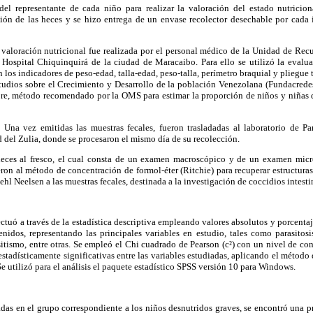
 del representante de cada niño para realizar la valoración del estado nutricion
ción de las heces y se hizo entrega de un envase recolector desechable por cada 
 valoración nutricional fue realizada por el personal médico de la Unidad de Recu
 Hospital Chiquinquirá de la ciudad de Maracaibo. Para ello se utilizó la evalua
los indicadores de peso-edad, talla-edad, peso-talla, perímetro braquial y pliegue tr
udios sobre el Crecimiento y Desarrollo de la población Venezolana (Fundacredesa
re, método recomendado por la OMS para estimar la proporción de niños y niñas 
:
Una vez emitidas las muestras fecales, fueron trasladadas al laboratorio de Pa
d del Zulia, donde se procesaron el mismo día de su recolección.
eces al fresco, el cual consta de un examen macroscópico y de un examen micro
ron al método de concentración de formol-éter (Ritchie) para recuperar estructuras 
ehl Neelsen a las muestras fecales, destinada a la investigación de coccidios intestin
fectuó a través de la estadística descriptiva empleando valores absolutos y porcentaj
enidos, representando las principales variables en estudio, tales como parasitosi
tismo, entre otras. Se empleó el Chi cuadrado de Pearson (c²) con un nivel de co
 estadísticamente significativas entre las variables estudiadas, aplicando el método
Se utilizó para el análisis el paquete estadístico SPSS versión 10 para Windows.
adas en el grupo correspondiente a los niños desnutridos graves, se encontró una p