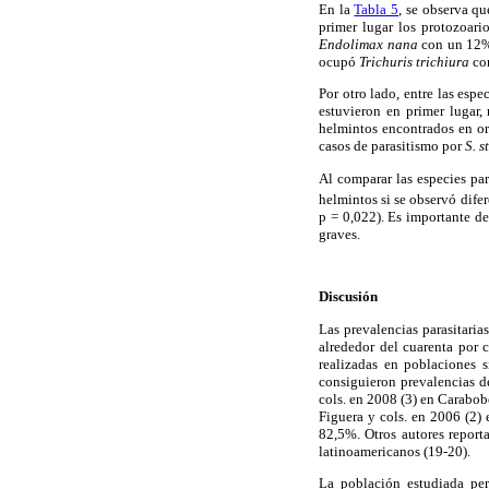
En la
Tabla 5
, se observa qu
primer lugar los protozoari
Endolimax nana
con un 12
ocupó
Trichuris trichiura
co
Por otro lado, entre las espe
estuvieron en primer lugar,
helmintos encontrados en o
casos de parasitismo por
S. s
Al comparar las especies pa
helmintos si se observó difer
p = 0,022). Es importante de
graves.
Discusión
Las prevalencias parasitaria
alrededor del cuarenta por 
realizadas en poblaciones 
consiguieron prevalencias d
cols. en 2008 (3) en Carabob
Figuera y cols. en 2006 (2)
82,5%. Otros autores report
latinoamericanos (19-20).
La población estudiada per