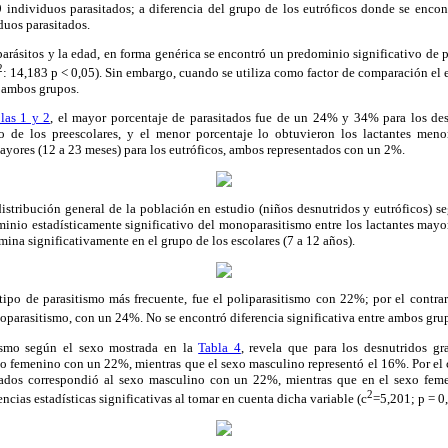
 individuos parasitados; a diferencia del grupo de los eutróficos donde se enco
duos parasitados.
parásitos y la edad, en forma genérica se encontró un predominio significativo de p
2
: 14,183 p < 0,05). Sin embargo, cuando se utiliza como factor de comparación el e
e ambos grupos.
las 1 y 2
, el mayor porcentaje de parasitados fue de un 24% y 34% para los des
o de los preescolares, y el menor porcentaje lo obtuvieron los lactantes meno
mayores (12 a 23 meses) para los eutróficos, ambos representados con un 2%.
istribución general de la población en estudio (niños desnutridos y eutróficos) s
inio estadísticamente significativo del monoparasitismo entre los lactantes mayo
ina significativamente en el grupo de los escolares (7 a 12 años).
tipo de parasitismo más frecuente, fue el poliparasitismo con 22%; por el contra
parasitismo, con un 24%. No se encontró diferencia significativa entre ambos gru
tismo según el sexo mostrada en la
Tabla 4
, revela que para los desnutridos g
xo femenino con un 22%, mientras que el sexo masculino representó el 16%. Por el co
tados correspondió al sexo masculino con un 22%, mientras que en el sexo fem
2
cias estadísticas significativas al tomar en cuenta dicha variable (c
=5,201; p = 0