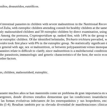
 niños, desnutridos, eutróficos.
 intestinal parasites in children with severe malnutrition in the Nutritional Reco
of Zulia, with eutrophic children attending consult for healthy children at the sam
usly malnourished children and 50 eutrophic children by direct examination, using
n. Among the protozoa,
Cryptosporidium
sp. ranked first, with 14% in the group 
e eutrophic children. Of the identified helminths,
Trichuris trichiura
prevailed, w
coides
took first place with 8% in the eutrophic group. No statistically significant
in general with age, sex or malnutrition, or between polyparasitism versus monopa
rasites relate is difficult to clarify, since malnutrition is a multifactorial conditi
f the parasitosis, immunologic and genetic characteristics of the host, the socio 
ther factors.
tes, children, malnourished, eutrophic.
s durante muchos años se han mantenido como un problema de gran importancia en s
rgentes, donde diversos estudios demuestran que las condiciones insatisfacto
 las formas evolutivas infectantes de los enteroparásitos y sus hospederos, e
do (1-4). Resaltan también por su elevada diversidad de manifestaciones clínic