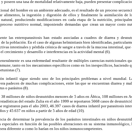
 y poseen una tasa de mortalidad relativamente baja, pueden presentar complicacio
ricional del hombre en un ambiente adecuado, es el resultado de un proceso secuenci
ar alimentos, la ingestión y digestión de ellos y finalmente la asimilación de lo
o natural, produciendo modificaciones en cada etapa de la nutrición, principal
l proceso nutritivo normal, imponiendo demandas que crean un mayor costo nu
ente las enteroparasitosis han estado asociadas a cuadros de diarrea y desnu
al de la población. En el caso de algunas helmintiasis bien identificadas, particular
ctivas intestinales y pérdida crónica de sangre a través de la mucosa intestinal, qu
el crecimiento y desarrollo e interferencias en la actividad mental (6).
generalmente es una enfermedad resultante de múltiples carencias nutricionales qu
 inmune, tanto en los mecanismos específicos como en los inespecíficos, haciendo q
rtunistas (7).
ición infantil sigue siendo uno de los principales problemas a nivel mundial. 
era padecen de muchas complicaciones, entre las que se encuentran diarrea y mal
rus o parásitos (8).
 38 millones de niños desnutridos menores de 5 años en África, 108 millones en A
estadísticas del estado Zulia en el año 1999 se reportaron 5668 casos de desnutrici
 registraron para el año 2003, 46.397 casos de diarrea infantil por parasitosis int
ños y 45.637 en niños a partir de 5 años de edad (10).
cia de determinar la prevalencia de los parásitos intestinales en niños desnutri
s especiales en función de las posibles alteraciones en su sistema inmunológico, 
era diferente a como lo harían en los niños inmunocompetentes.