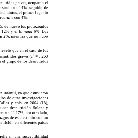
esnutridos graves, ocuparon el
nzando un 14%, seguido de
 helmintos, el primer lugar lo
rcoralis
con 4%.
 5
, de nuevo los protozoarios
. 12% y el
E. nana
6%. Los
n 2%, mientras que no hubo
reveló que en el caso de los
2
esnutridos graves (c
= 5,263
 el grupo de los desnutridos
n infantil, ya que estuvieron
los de otras investigaciones
alles y cols. en 2004 (18),
s con desnutrición. Solano y
ere un 42,17%; por otro lado,
azgos de este estudio con un
trición en diferentes países
eflejan una susceptibilidad