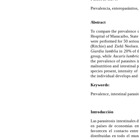
Prevalencia, enteroparásitos,
Abstract
To compare the prevalence of
Hospital of Maracaibo, State 
were performed for 50 serio
(Ritchie) and Ziehl Neelse
Giardia lamblia
in 20% of th
group, while
Ascaris lumbri
the prevalence of parasites 
malnutrition and intestinal pa
species present, intensity o
the individual develops and o
Keywords:
Prevalence, intestinal parasi
Introducción
Las parasitosis intestinale
en países de economías eme
favorecen el contacto entre
distribuidas en todo el mun