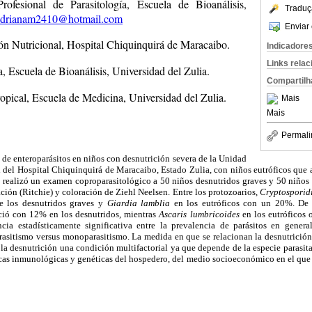
rofesional de Parasitología, Escuela de Bioanálisis,
Traduç
adrianam2410@hotmail.com
Enviar 
ón Nutricional, Hospital Chiquinquirá de Maracaibo.
Indicadore
Links rela
a, Escuela de Bioanálisis, Universidad del Zulia.
Compartilh
opical, Escuela de Medicina, Universidad del Zulia.
Mais
Mais
Permali
 de enteroparásitos en niños con desnutrición severa de la Unidad
del Hospital Chiquinquirá de Maracaibo, Estado Zulia, con niños eutróficos que a
e realizó un examen coproparasitológico a 50 niños desnutridos graves y 50 niños
ción (Ritchie) y coloración de Ziehl Neelsen. Entre los protozoarios,
Cryptosporid
 los desnutridos graves y
Giardia lamblia
en los eutróficos con un 20%. De l
ió con 12% en los desnutridos, mientras
Ascaris
lumbricoides
en los eutróficos 
cia estadísticamente significativa entre la prevalencia de parásitos en genera
arasitismo versus monoparasitismo. La medida en que se relacionan la desnutrición y
ser la desnutrición una condición multifactorial ya que depende de la especie parasita
ísticas inmunológicas y genéticas del hospedero, del medio socioeconómico en el que