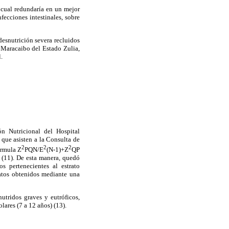
o cual redundaría en un mejor
ecciones intestinales, sobre
desnutrición severa recluidos
 Maracaibo del Estado Zulia,
.
n Nutricional del Hospital
que asisten a la Consulta de
2
2
2
órmula Z
PQN/E
(N-1)+Z
QP
a (11). De esta manera, quedó
s pertenecientes al estrato
atos obtenidos mediante una
utridos graves y eutróficos,
lares (7 a 12 años) (13).