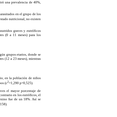
ntró una prevalencia de 40%,
arasitados en el grupo de los
stado nutricional, no existen
nutridos graves y eutróficos
res (0 a 11 meses) para los
egún grupos etarios, donde se
res (12 a 23 meses), mientras
rio, en la población de niños
2
pos (c
=1,290 p=0,525).
raves el mayor porcentaje de
ntrario en los eutróficos, el
enino fue de un 18%. Así se
,158).