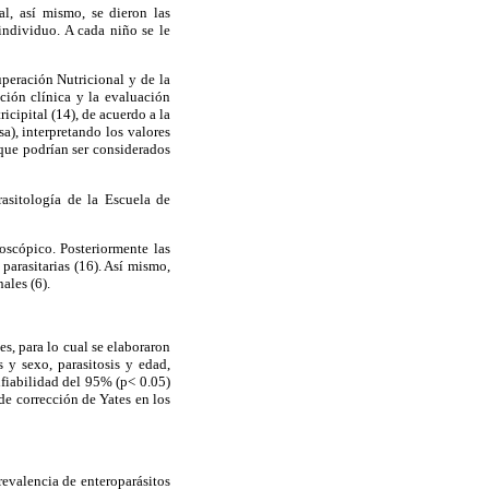
al, así mismo, se dieron las
individuo. A cada niño se le
peración Nutricional y de la
ción clínica y la evaluación
icipital (14), de acuerdo a la
), interpretando los valores
que podrían ser considerados
rasitología de la Escuela de
scópico. Posteriormente las
parasitarias (16). Así mismo,
ales (6).
es, para lo cual se elaboraron
s y sexo, parasitosis y edad,
nfiabilidad del 95% (p< 0.05)
 de corrección de Yates en los
revalencia de enteroparásitos