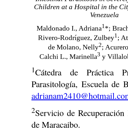
Children at a Hospital in the Ci
Venezuela
1
Maldonado I., Adriana
*; Brac
1
Rivero-Rodríguez, Zulbey
; A
2
de Molano, Nelly
; Acurero
3
Calchi L., Marinella
y Villalo
1
Cátedra de Práctica Pr
Parasitología, Escuela de B
adrianam2410@hotmail.co
2
Servicio de Recuperación 
de Maracaibo.