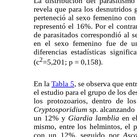
La distribución del parasitism
revela que para los desnutridos 
perteneció al sexo femenino con
representó el 16%. Por el contra
de parasitados correspondió al 
en el sexo femenino fue de u
diferencias estadísticas signifi
2
(c
=5,201; p = 0,158).
En la
Tabla 5
, se observa que entr
el estudio para el grupo de los d
los protozoarios, dentro de lo
Cryptosporidium
sp
.
alcanzando
un 12% y
Giardia lamblia
en e
mismo, entre los helmintos, el 
con un 12%, seguido por
Asca