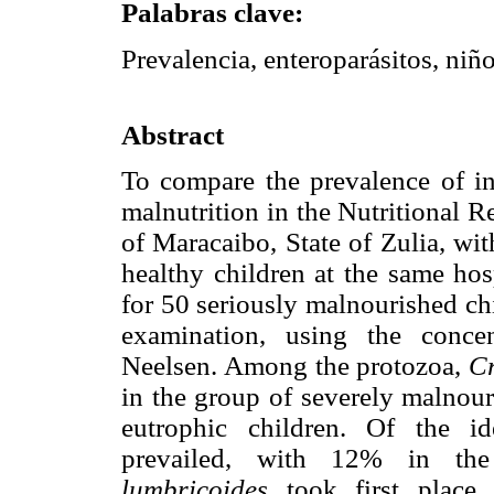
Palabras clave:
Prevalencia, enteroparásitos, niño
Abstract
To compare the prevalence of int
malnutrition in the Nutritional 
of Maracaibo, State of Zulia, wit
healthy children at the same hos
for 50 seriously malnourished ch
examination, using the concen
Neelsen. Among the protozoa,
C
in the group of severely malnou
eutrophic children. Of the id
prevailed, with 12% in th
lumbricoides
took first place