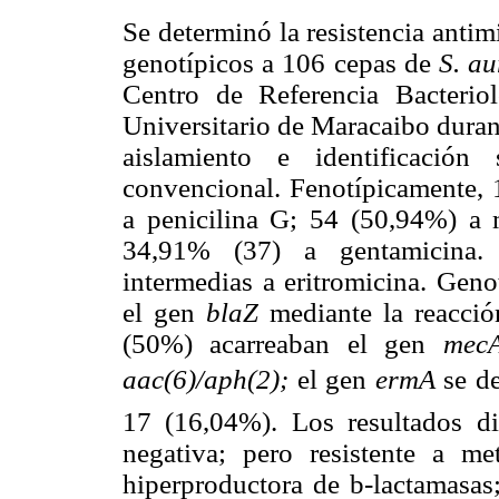
Se determinó la resistencia anti
genotípicos a 106 cepas de
S. a
Centro de Referencia Bacterio
Universitario de Maracaibo durant
aislamiento e identificación
convencional. Fenotípicamente, 1
a penicilina G; 54 (50,94%) a m
34,91% (37) a gentamicina.
intermedias a eritromicina. Gen
el gen
blaZ
mediante la reacci
(50%) acarreaban el gen
mec
aac(6)/aph(2);
el gen
ermA
se de
17 (16,04%). Los resultados d
negativa; pero resistente a met
hiperproductora de b-lactamasas;