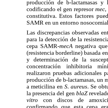
producción de b-lactamasas y 
codificando el gen represor
mec
,
constitutiva. Estos factores pue
SAMR en un entorno nosocomial
Las discrepancias observadas ent
para la detección de la resistenc
cepa SAMR-
mecA
negativa que 
(resistencia borderline) basada e
y determinación de la suscept
concentración inhibitoria m
realizaron pruebas adicionales p
producción de b-lactamasas, un m
a meticilina en
S. aureus
. Se obt
la presencia del gen
blaZ
revelad
vitro
con discos de amoxicili
confirmando que esta cepa era