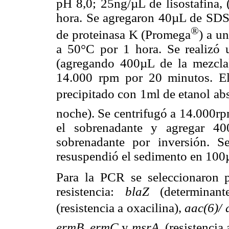
pH 8,0; 25ng/µL de lisostafina,
hora. Se agregaron 40µL de SDS 
®
de proteinasa K (Promega
) a u
a 50°C por 1 hora. Se realizó 
(agregando 400µL de la mezcla)
14.000 rpm por 20 minutos. E
precipitado con 1ml de etanol ab
noche). Se centrifugó a 14.000rp
el sobrenadante y agregar 4
sobrenadante por inversión. 
resuspendió el sedimento en 100
Para la PCR se seleccionaron p
resistencia:
blaZ
(determinant
(resistencia a oxacilina),
aac(6)/ a
ermB, ermC
y
msrA.
(resistencia 