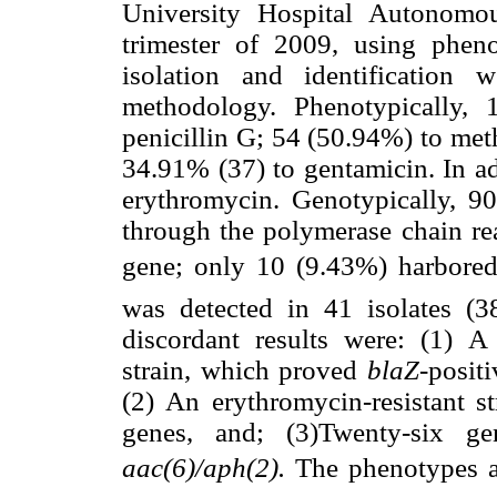
University Hospital Autonomou
trimester of 2009, using phen
isolation and identification 
methodology. Phenotypically, 
penicillin G; 54 (50.94%) to met
34.91% (37) to gentamicin. In ad
erythromycin. Genotypically, 90
through the polymerase chain re
gene; only 10 (9.43%) harbore
was detected in 41 isolates 
discordant results were: (1) 
strain, which proved
blaZ
-posit
(2) An erythromycin-resistant s
genes, and; (3)Twenty-six gent
aac(6)/aph(2).
The phenotypes an