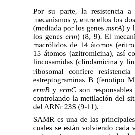
Por su parte, la resistencia 
mecanismos y, entre ellos los do
(mediada por los genes
msrA
) y 
los genes
erm
) (8, 9). El mecan
macrólidos de 14 átomos (eritrom
15 átomos (azitromicina), así c
lincosamidas (clindamicina y li
ribosomal confiere resistenci
estreptograminas B (fenotipo 
ermB
y
ermC
son responsables 
controlando la metilación del s
del ARNr 23S (9-11).
SAMR es una de las principales 
cuales se están volviendo cada v