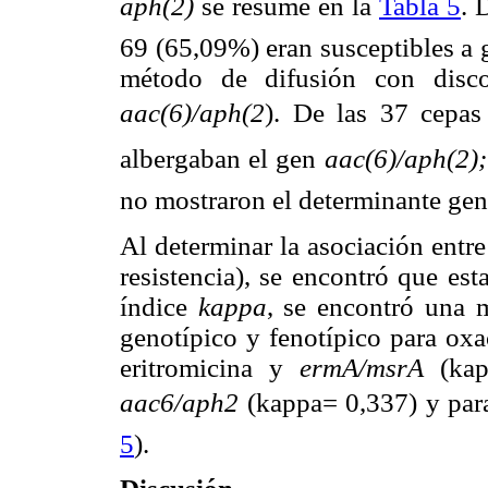
aph(2)
se resume en la
Tabla 5
. 
69 (65,09%) eran susceptibles a 
método de difusión con disc
aac(6)/aph(2
). De las 37 cepas
albergaban el gen
aac(6)/aph(2)
no mostraron el determinante gené
Al determinar la asociación entre
resistencia), se encontró que est
índice
kappa
, se encontró una 
genotípico y fenotípico para oxa
eritromicina y
ermA/msrA
(kap
aac6/aph2
(kappa= 0,337) y par
5
).