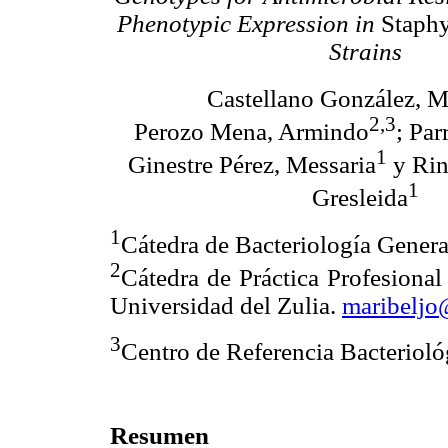
Phenotypic Expression in
Staphy
Strains
Castellano González, M
2,3
Perozo Mena, Armindo
; Par
1
Ginestre Pérez, Messaria
y Rin
1
Gresleida
1
Cátedra de Bacteriología Genera
2
Cátedra de Práctica Profesional
Universidad del Zulia.
maribeljo
3
Centro de Referencia Bacterio
Resumen