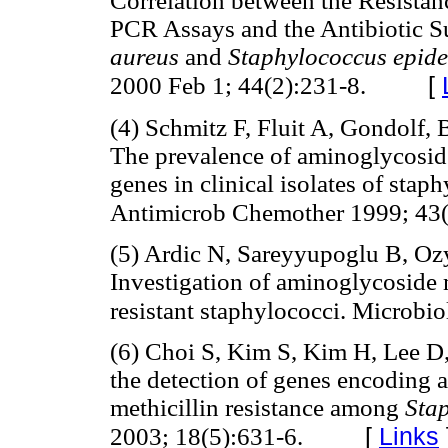
Correlation between the Resista
PCR Assays and the Antibiotic Su
aureus
and
Staphylococcus epide
[
2000 Feb 1; 44(2):231-8.
(4) Schmitz F, Fluit A, Gondolf, B
The prevalence of aminoglycoside
genes in clinical isolates of sta
Antimicrob Chemother 1999; 43(
(5) Ardic N, Sareyyupoglu B, Oz
Investigation of aminoglycoside 
resistant staphylococci. Microbi
(6) Choi S, Kim S, Kim H, Lee D, 
the detection of genes encoding
methicillin resistance among
Sta
[
Links
2003; 18(5):631-6.