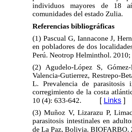
individuos mayores de 18 añ
comunidades del estado Zulia.
Referencias bibliográficas
(1) Pascual G, Iannacone J, Hern
en pobladores de dos localidade
Perú. Neotrop Helminthol. 2010;
(2) Agudelo-López S, Gómez-
Valencia-Gutierrez, Restrepo-Be
L. Prevalencia de parasitosis 
corregimiento de la costa atlánt
[
Links
]
10 (4): 633-642.
(3) Muñoz V, Lizarazu P, Limac
parasitosis intestinales en adu
de La Paz, Bolivia. BIOFARBO. 