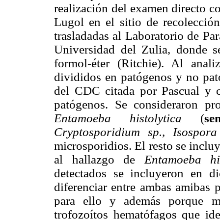
realización del examen directo c
Lugol en el sitio de recolección
trasladadas al Laboratorio de Pa
Universidad del Zulia, donde se
formol-éter (Ritchie). Al anali
divididos en patógenos y no pa
del CDC citada por Pascual y c
patógenos. Se consideraron pr
Entamoeba histolytica
(
se
Cryptosporidium sp., Isospora
microsporidios. El resto se inclu
al hallazgo de
Entamoeba his
detectados se incluyeron en d
diferenciar entre ambas amibas p
para ello y además porque me
trofozoítos hematófagos que id