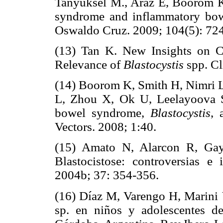
Tanyuksel M., Araz E, Boorom 
syndrome and inflammatory bow
Oswaldo Cruz. 2009; 104(5): 72
(13) Tan K. New Insights on Clas
Relevance of
Blastocystis
spp. Cl
(14) Boorom K, Smith H, Nimri L,
L, Zhou X, Ok U, Leelayoova S
bowel syndrome,
Blastocystis
, 
Vectors. 2008; 1:40.
(15) Amato N, Alarcon R, Gayi
Blastocistose: controversias 
2004b; 37: 354-356.
(16) Díaz M, Varengo H, Marini 
sp. en niños y adolescentes d