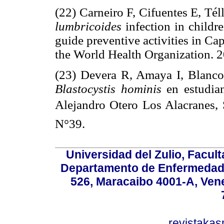
(22) Carneiro F, Cifuentes E, Té
lumbricoides
infection in childr
guide preventive activities in Ca
the World Health Organization. 2
(23) Devera R, Amaya I, Blanc
Blastocystis hominis
en estudian
Alejandro Otero Los Alacranes,
N°39.
Universidad del Zulio, Facul
Departamento de Enfermedade
526, Maracaibo 4001-A, Vene
revistaka