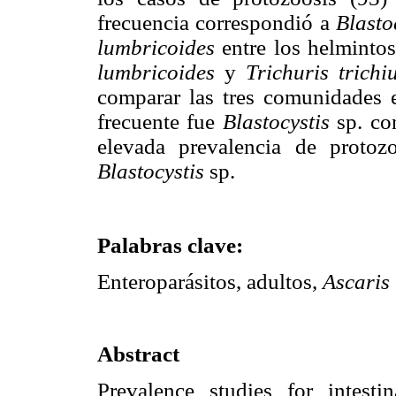
frecuencia correspondió a
Blasto
lumbricoides
entre los helminto
lumbricoides
y
Trichuris trichi
comparar las tres comunidades e
frecuente fue
Blastocystis
sp. co
elevada prevalencia de protozo
Blastocystis
sp.
Palabras clave:
Enteroparásitos, adultos,
Ascaris 
Abstract
Prevalence studies for intesti