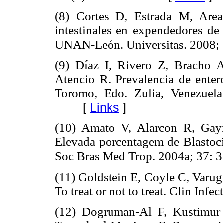
(8) Cortes D, Estrada M, Area
intestinales en expendedores de 
UNAN-León. Universitas. 2008; 
(9) Díaz I, Rivero Z, Bracho 
Atencio R. Prevalencia de enter
Toromo, Edo. Zulia, Venezuel
[
Links
]
(10) Amato V, Alarcon R, Gayi
Elevada porcentagem de Blastoci
Soc Bras Med Trop. 2004a; 37: 
(11) Goldstein E, Coyle C, Varug
To treat or not to treat. Clin Infe
(12) Dogruman-Al F, Kustimur