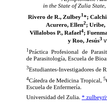
in the State of Zulia State
1
Rivero de R., Zulbey
*; Calchi
2
Acurero, Ellen
; Uribe,
4
Villalobos P., Rafael
; Fuenma
3
v
y Roo, Jesús
1
Práctica Profesional de Parasi
de Parasitología, Escuela de Bioan
3
Estudiantes-Investigadores d
4
5
Cátedra de Medicina Tropical,
Escuela de Enfermería.
Universidad del Zulia.
* zulbeyr