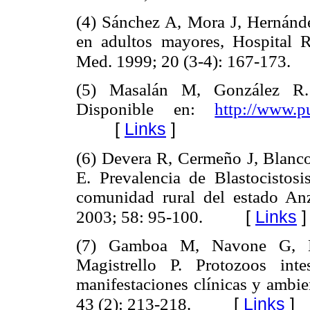
(4) Sánchez A, Mora J, Hernández
en adultos mayores, Hospital 
Med. 1999; 20 (3-4): 167-173.
(5) Masalán M, González R. 
Disponible en:
http://www.p
[
Links
]
(6) Devera R, Cermeño J, Blanc
E. Prevalencia de Blastocistosis
comunidad rural del estado Anz
[
Links
]
2003; 58: 95-100.
(7) Gamboa M, Navone G, 
Magistrello P. Protozoos inte
manifestaciones clínicas y ambi
[
Links
]
43 (2): 213-218.