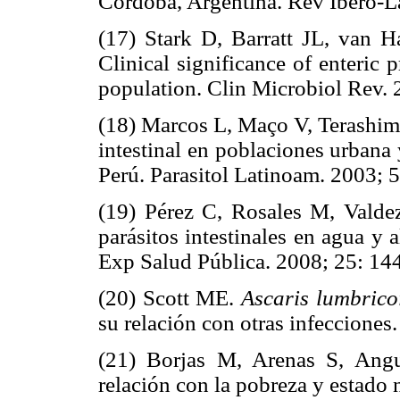
Córdoba, Argentina. Rev Ibero-La
(17) Stark D, Barratt JL, van Ha
Clinical significance of enteri
population. Clin Microbiol Rev. 
(18) Marcos L, Maço V, Terashima
intestinal en poblaciones urbana
Perú. Parasitol Latinoam. 2003; 5
(19) Pérez C, Rosales M, Valde
parásitos intestinales en agua y
Exp Salud Pública. 2008; 25: 14
(20) Scott ME.
Ascaris lumbrico
su relación con otras infecciones
(21) Borjas M, Arenas S, Angu
relación con la pobreza y estado