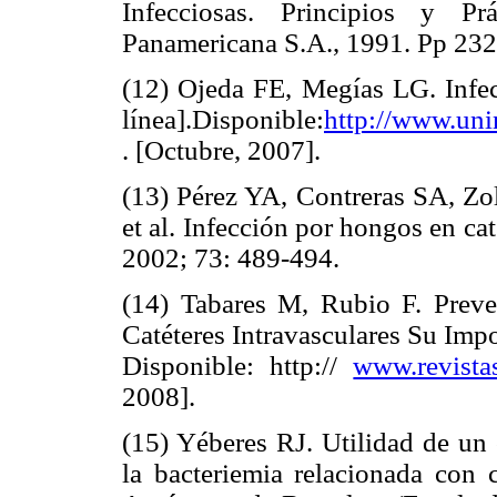
Infecciosas. Principios y P
Panamericana S.A., 1991. Pp 23
(12) Ojeda FE, Megías LG. Infec
línea].Disponible:
http://www.uni
. [Octubre, 2007].
(13) Pérez YA, Contreras SA, Zo
et al. Infección por hongos en ca
2002; 73: 489-494.
(14) Tabares M, Rubio F. Prev
Catéteres Intravasculares Su Imp
Disponible: http://
www.revistas
2008].
(15) Yéberes RJ. Utilidad de un 
la bacteriemia relacionada con c