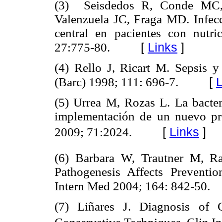
(3) Seisdedos R, Conde MC, C
Valenzuela JC, Fraga MD. Infecc
central en pacientes con nutri
[
Links
]
27:775-80.
(4) Rello J, Ricart M. Sepsis y
[
L
(Barc) 1998; 111: 696-7.
(5) Urrea M, Rozas L. La bacteri
implementación de un nuevo pro
[
Links
]
2009; 71:2024.
(6) Barbara W, Trautner M, Ra
Pathogenesis Affects Preventi
Intern Med 2004; 164: 842-50.
(7) Liñares J. Diagnosis of C