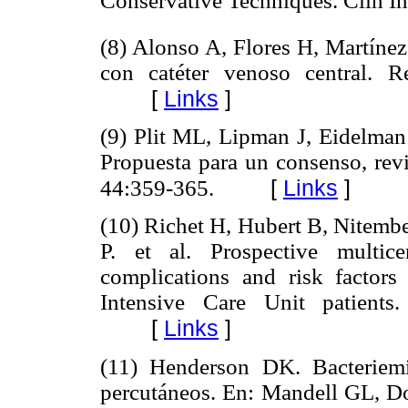
Conservative Techniques. Clin In
(8) Alonso A, Flores H, Martínez
con catéter venoso central. 
[
Links
]
(9) Plit ML, Lipman J, Eidelman 
Propuesta para un consenso, rev
[
Links
]
44:359-365.
(10) Richet H, Hubert B, Nitem
P. et al. Prospective multicen
complications and risk factors f
Intensive Care Unit patients
[
Links
]
(11) Henderson DK. Bacteriemia
percutáneos. En: Mandell GL, D