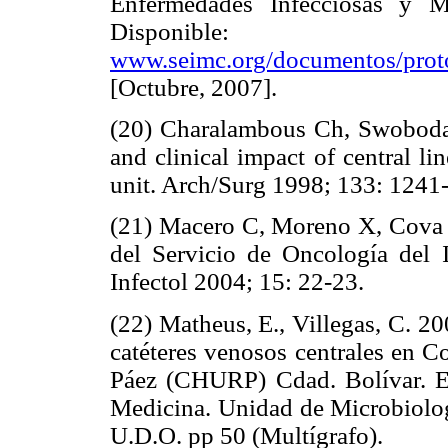
Enfermedades Infecciosas y Mi
Disponible:
www.seimc.org/documentos/proto
[Octubre, 2007].
(20) Charalambous Ch, Swoboda S,
and clinical impact of central lin
unit. Arch/Surg 1998; 133: 1241-
(21) Macero C, Moreno X, Cova L
del Servicio de Oncología del 
Infectol 2004; 15: 22-23.
(22) Matheus, E., Villegas, C. 2
catéteres venosos centrales en C
Páez (CHURP) Cdad. Bolívar. Ed
Medicina. Unidad de Microbiologí
U.D.O. pp 50 (Multígrafo).