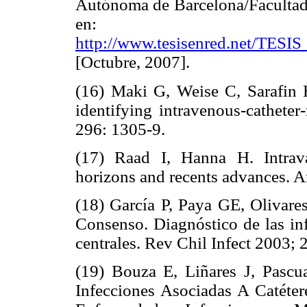
Autónoma de Barcelona/Facultad 
en:
http://www.tesisenred.net/TE
[Octubre, 2007].
(16) Maki G, Weise C, Sarafin H
identifying intravenous-catheter
296: 1305-9.
(17) Raad I, Hanna H. Intravas
horizons and recents advances. 
(18) García P, Paya GE, Olivar
Consenso. Diagnóstico de las inf
centrales. Rev Chil Infect 2003; 
(19) Bouza E, Liñares J, Pascu
Infecciones Asociadas A Catéter