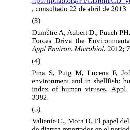
ftp://ftp.fao.org/FI/CDrom/CD_
, consultado 22 de abril de 2013
(3)
Dumètre A, Aubert D., Puech PH., 
Forces Drive the Environmenta
Appl Environ. Microbiol.
2012; 
(4)
Pina S, Puig M, Lucena F, Jofr
environment and in shellfish: 
index of human viruses
.
Appl.
3382.
(5)
Valiente C., Mora D. El papel de
de diarrea reportados en el peri