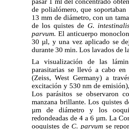
pasar 1 ml del concentrado obteni
de polialómero, que soportaban 
13 mm de diámetro, con un tama
de los quistes de
G. intestinali
parvum.
El anticuerpo monoclon
30 µl, y una vez aplicado se de
durante 30 min. Los lavados de l
La visualización de las lámin
parasitarias se llevó a cabo e
(Zeiss, West Germany) a travé
excitación y 530 nm de emisión)
Los parásitos se observaron co
manzana brillante. Los quistes 
µm de diámetro y los ooqu
redondeadas de 4 a 6 µm. La Con
ooquistes de
C. parvum
se repor