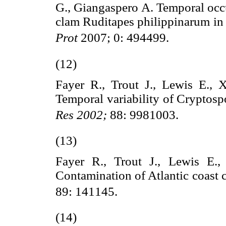
G., Giangaspero A. Temporal occ
clam Ruditapes philippinarum in 
Prot
2007; 0: 494499.
(12)
Fayer R., Trout J., Lewis E., 
Temporal variability of Cryptos
Res 2002;
88: 9981003.
(13)
Fayer R., Trout J., Lewis E.
Contamination of Atlantic coast 
89: 141145.
(14)