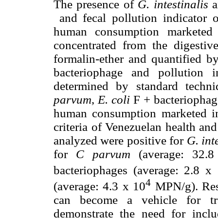
The presence of
G. intestinalis
a
and fecal pollution indicator 
human consumption marketed i
concentrated from the digestiv
formalin-ether and quantified 
bacteriophage and pollution i
determined by standard techn
parvum
,
E. coli
F + bacteriopha
human consumption marketed in 
criteria of Venezuelan health an
analyzed were positive for
G. int
for
C parvum
(average: 32.8
bacteriophages (average: 2.8 x
4
(average: 4.3 x 10
MPN/g). Resul
can become a vehicle for tr
demonstrate the need for inclu