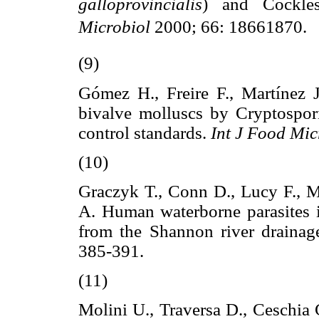
galloprovincialis
) and Cockle
Microbiol
2000; 66: 18661870.
(9)
Gómez H., Freire F., Martínez 
bivalve molluscs by Cryptospor
control standards.
Int J Food Mic
(10)
Graczyk T., Conn D., Lucy F., M
A. Human waterborne parasites 
from the Shannon river drainage
385-391.
(11)
Molini U., Traversa D., Ceschia G