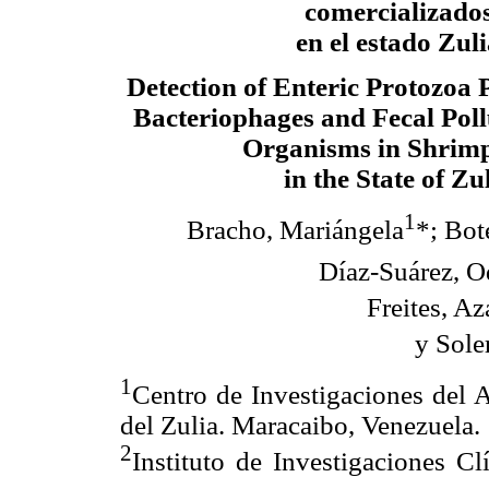
comercializado
en el estado Zul
Detection of Enteric Protozoa P
Bacteriophages and Fecal Poll
Organisms in Shrim
in the State of Zu
1
Bracho, Mariángela
*; Bot
Díaz-Suárez, O
Freites, Az
y Sole
1
Centro de Investigaciones del 
del Zulia. Maracaibo, Venezuela.
2
Instituto de Investigaciones Cl