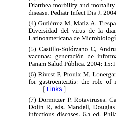
Diarrhea morbility and mortality
disease. Pediatr Infect Dis J. 20
(4) Gutiérrez M, Matiz A, Tresp
Diversidad del virus de la dia
Latinoamericana de Microbiologí
(5) Castillo-Solórzano C, Andru
vacunas: generación de inform
Panam Salud Pública. 2004; 15:1
(6) Rivest P, Proulx M, Lonerga
for gastroenteritis: the role of
[
Links
]
(7) Dormitzer P. Rotaviruses. C
Dolin R, eds. Mandell, Douglas 
infectious diseases. 6.a ed. Phi