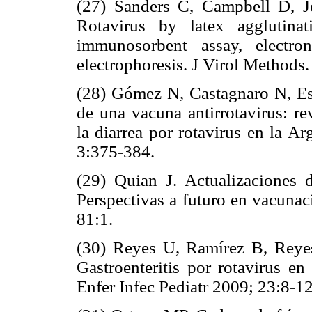
(27) Sanders C, Campbell D, J
Rotavirus by latex agglutina
immunosorbent assay, electro
electrophoresis. J Virol Methods
(28) Gómez N, Castagnaro N, Es
de una vacuna antirrotavirus: re
la diarrea por rotavirus en la A
3:375-384.
(29) Quian J. Actualizaciones 
Perspectivas a futuro en vacunac
81:1.
(30) Reyes U, Ramírez B, Reye
Gastroenteritis por rotavirus e
Enfer Infec Pediatr 2009; 23:8-12