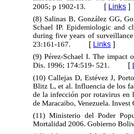
[
Links
]
2005; p 1902-13.
(8) Salinas B, González GG, Go
Schael IP. Epidemiologic and cli
during five years of surveillance
[
Links
]
23:161-167.
(9) Pérez-Schael I. The impact o
[
Dis. 1996; 174:519- 521.
(10) Callejas D, Estévez J, Por
Blitz L, et al. Influencia de los 
de la infección por rotavirus en
de Maracaibo, Venezuela. Invest
(11) Ministerio del Poder Pop
Mortalidad 2006. Gobierno Boliv