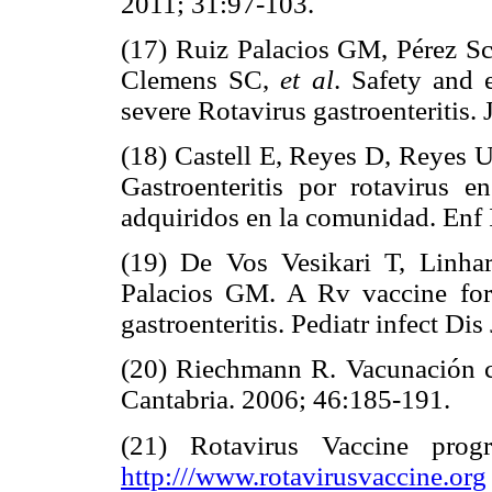
2011; 31:97-103.
(17) Ruiz Palacios GM, Pérez Sc
Clemens SC,
et al
. Safety and 
severe Rotavirus gastroenteritis
(18) Castell E, Reyes D, Reyes U
Gastroenteritis por rotavirus e
adquiridos en la comunidad. Enf 
(19) De Vos Vesikari T, Linhar
Palacios GM. A Rv vaccine for p
gastroenteritis. Pediatr infect Di
(20) Riechmann R. Vacunación co
Cantabria. 2006; 46:185-191.
(21) Rotavirus Vaccine progr
http:///www.rotavirusvaccine.org