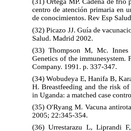
(31) Ortega MP. Cadena de frío p
centro de atención primaria en 
de conocimientos. Rev Esp Salud
(32) Picazo JJ. Guía de vacunaci
Salud. Madrid 2002.
(33) Thompson M, Mc. Innes R
Genetics of the immunesystem. Fi
Company. 1991. p. 337-347.
(34) Wobudeya E, Hanifa B, Kar
H. Breastfeeding and the risk o
in Uganda: a matched case contro
(35) O'Ryang M. Vacuna antirotav
2005; 22:345-354.
(36) Urrestarazu L, Liprandi F