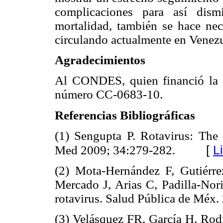
complicaciones para así dism
mortalidad, también se hace nece
circulando actualmente en Venezu
Agradecimientos
Al CONDES, quien financió la p
número CC-0683-10.
Referencias Bibliográficas
(1) Sengupta P. Rotavirus: Th
[
L
Med 2009; 34:279-282.
(2) Mota-Hernández F, Gutiérre
Mercado J, Arias C, Padilla-Nor
rotavirus. Salud Pública de M
(3) Velásquez FR, García H, Rod