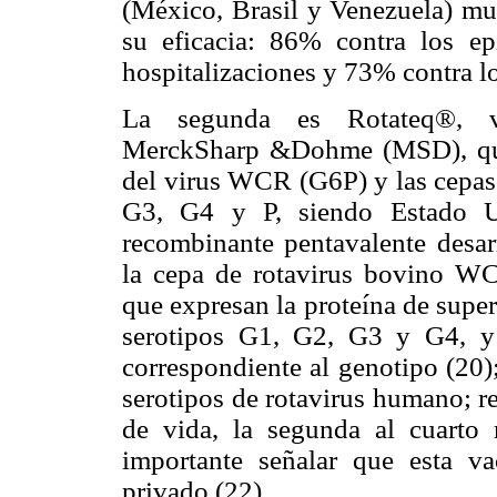
(México, Brasil y Venezuela) mue
su eficacia: 86% contra los ep
hospitalizaciones y 73% contra lo
La segunda es Rotateq®, va
MerckSharp &Dohme (MSD), que c
del virus WCR (G6P) y las cepas
G3, G4 y P, siendo Estado Un
recombinante pentavalente desar
la cepa de rotavirus bovino WC
que expresan la proteína de supe
serotipos G1, G2, G3 y G4, y
correspondiente al genotipo (20)
serotipos de rotavirus humano; r
de vida, la segunda al cuarto 
importante señalar que esta va
privado (22).