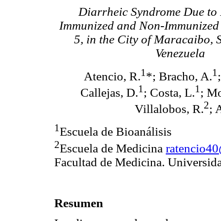
Diarrheic Syndrome Due to 
Immunized and Non-Immunized 
5, in the City of Maracaibo, S
Venezuela
1
1
Atencio, R.
*; Bracho, A.
1
1
Callejas, D.
; Costa, L.
; Mo
2
Villalobos, R.
; 
1
Escuela de Bioanálisis
2
Escuela de Medicina
ratencio4
Facultad de Medicina. Universida
Resumen