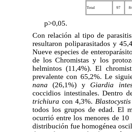
Total
97
8
p>0,05.
Con relación al tipo de parasit
resultaron poliparasitados y 45
Nueve especies de enteroparásito
de los Chromistas y los protoz
helmintos (11,4%). El chromis
prevalente con 65,2%. Le sigui
nana
(26,1%) y
Giardia intes
coccidios intestinales. Dentro 
trichiura
con 4,3%.
Blastocysti
todos los grupos de edad. El m
ocurrió entre los menores de 10 
distribución fue homogénea osci