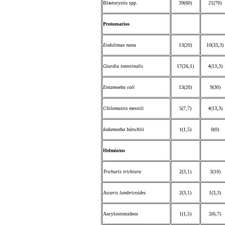
Blastocystis spp.
39(60)
21(70)
Protozoarios
Endolimax nana
13(20)
10(33,3)
Giardia intestinalis
17(26,1)
4(13,3)
Entamoeba coli
13(20)
9(30)
Chilomastix mesnili
5(7,7)
4(13,3)
Iodamoeba bütschlii
1(1,5)
0(0)
Helmintos
Trichuris trichiura
2(3,1)
3(10)
Ascaris lumbricoides
2(3,1)
1(3,3)
Ancylostomideos
1(1,5)
2(6,7)