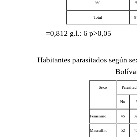
³
60
Total
9
=0,812 g.l.: 6 p>0,05
Habitantes parasitados según se
Bolívar
Sexo
Parasitad
No.
Femenino
45
3
Masculino
52
4