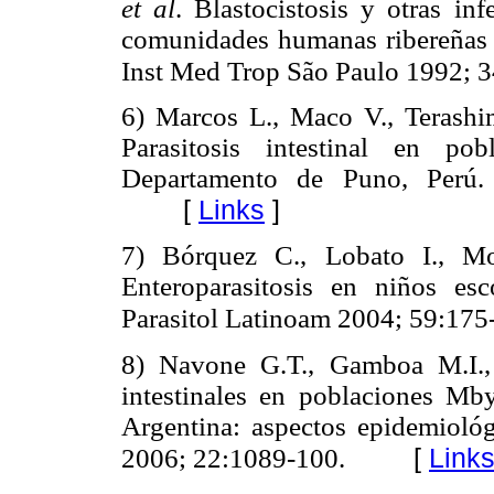
et al
. Blastocistosis y otras inf
comunidades humanas ribereñas d
Inst Med Trop São Paulo 1992; 
6) Marcos L., Maco V., Terashi
Parasitosis intestinal en po
Departamento de Puno, Perú. 
[
Links
]
7) Bórquez C., Lobato I., Mo
Enteroparasitosis en niños esc
Parasitol Latinoam 2004; 59:175
8) Navone G.T., Gamboa M.I., 
intestinales en poblaciones Mb
Argentina: aspectos epidemiológ
[
Link
2006; 22:1089-100.