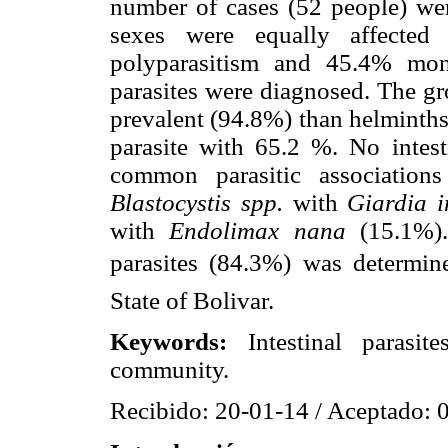
number of cases (52 people) wer
sexes were equally affecte
polyparasitism and 45.4% mono
parasites were diagnosed. The g
prevalent (94.8%) than helminth
parasite with 65.2 %. No intes
common parasitic association
Blastocystis spp.
with
Giardia i
with
Endolimax nana
(15.1%).
parasites (84.3%) was determine
State of Bolivar.
Keywords:
Intestinal parasit
community.
Recibido: 20-01-14 / Aceptado: 