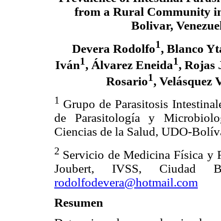
from a Rural Community in 
Bolivar, Venezue
1
Devera Rodolfo
, Blanco Yt
1
1
Iván
, Álvarez Eneida
, Rojas 
1
Rosario
, Velásquez 
1
Grupo de Parasitosis Intestina
de Parasitología y Microbiolo
Ciencias de la Salud, UDO-Bolíva
2
Servicio de Medicina Física y 
Joubert, IVSS, Ciudad Bo
rodolfodevera@hotmail.com
Resumen