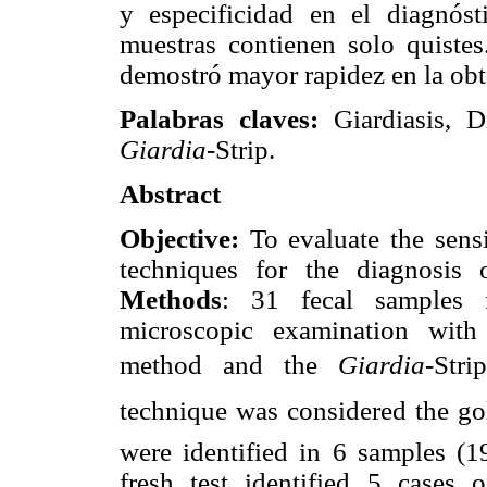
y especificidad en el diagnós
muestras contienen solo quiste
demostró mayor rapidez en la obt
Palabras claves:
Giardiasis, D
Giardia-
Strip.
Abstract
Objective:
To evaluate the sensit
techniques for the diagnosis
Methods
: 31 fecal samples 
microscopic examination with
method and the 
Giardia-
Stri
technique was considered the go
were
identified in 6 samples (
fresh test identified 5 cases