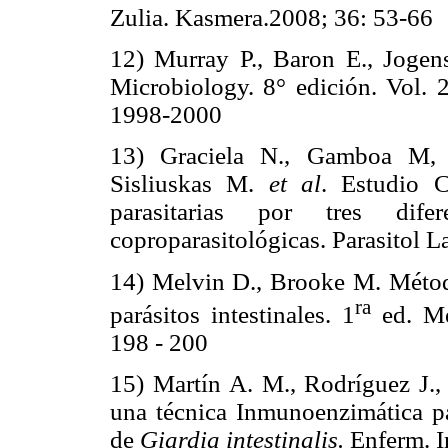
Zulia. Kasmera.2008; 36: 53-66
12) Murray P., Baron E., Jogen
Microbiology. 8° edición. Vol.
1998-2000
13) Graciela N., Gamboa M,
Sisliuskas M.
et al
. Estudio 
parasitarias por tres dife
coproparasitológicas. Parasitol 
14) Melvin D., Brooke M. Método
ra
parásitos intestinales. 1
ed. Méx
198 - 200
15) Martín A. M., Rodríguez J.
una técnica Inmunoenzimática pa
de
Giardia intestinalis.
Enferm. I