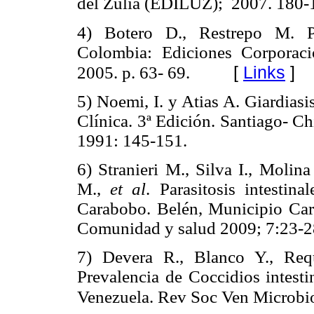
del Zulia (EDILUZ); 2007. 180-
4) Botero D., Restrepo M. Pa
Colombia: Ediciones Corporació
[
Links
]
2005. p. 63- 69.
5) Noemi, I. y Atias A. Giardiasi
Clínica. 3ª Edición. Santiago- C
1991: 145-151.
6) Stranieri M., Silva I., Moli
M.,
et al
. Parasitosis intesti
Carabobo. Belén, Municipio Car
Comunidad y salud 2009; 7:23-2
7) Devera R., Blanco Y., Req
Prevalencia de Coccidios intesti
Venezuela. Rev Soc Ven Microbio