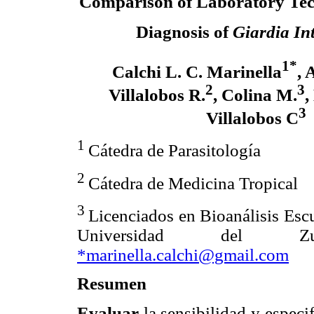
Comparison of Laboratory Tec
Diagnosis of
Giardia Int
1*
Calchi L. C. Marinella
, 
2
3
Villalobos R.
, Colina M.
,
3
Villalobos C
1
Cátedra de Parasitología
2
Cátedra de Medicina Tropical
3
Licenciados en Bioanálisis Escu
Universidad del Zul
*marinella.calchi@gmail.com
Resumen
Evaluar
la sensibilidad y especif