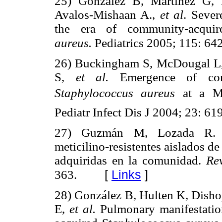
25) González B, Martínez G,
Avalos-Mishaan A.,
et al
. Sever
the era of community-acquire
aureus.
Pediatrics 2005; 115: 64
26) Buckingham S, McDougal L,
S,
et al.
Emergence of commu
Staphylococcus aureus
at a M
Pediatr Infect Dis J 2004; 23: 61
27) Guzmán M, Lozada R.
meticilino-resistentes aislados d
adquiridas en la comunidad.
Rev
[
Links
]
363.
28) González B, Hulten K, Dis
E,
et al.
Pulmonary manifestatio