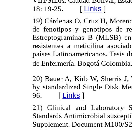
VIH/SIDA. Ciudad Bolívar, Esta
[
Links
]
18: 19-25.
19) Cárdenas O, Cruz H, Moreno
de fenotipos y genotipos de re
Estreptograminas B (MLSB) en
resistentes a meticilina asoc
países Latinoamericanos. Tesis d
de Enfermería. Bogotá Colombia
20) Bauer A, Kirb W, Sherris J, 
by standardized Single Disk Met
[
Links
]
96.
21) Clinical and Laboratory S
Standards Antimicrobial susceptib
Supplement. Document M100/S23