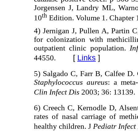
Jorgensen J, Landry ML, Warno
th
10
Edition. Volume 1. Chapter 
4) Jernigan J, Pullen A, Partin C
for colonization with methicilli
outpatient clinic population.
In
[
Links
]
44550.
5) Salgado C, Farr B, Calfee D. 
Staphylococcus aureus
: a meta-
Clin Infect Dis
2003; 36: 13139.
6) Creech C, Kernodle D, Alsen
rates of nasal carriage of methic
healthy children. J
Pediatr Infect