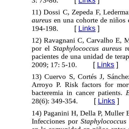
3: 73-86.
11) Dossi C, Zepeda F, Lederma
aureus
en una cohorte de niños 
[
Links
]
194-198.
12) Ravagnani C, Carvalho E, M
por el
Staphylococcus aureus
re
pacientes de una unidad de tera
[
Links
]
2009; 17: 5-10.
13) Cuervo S, Cortés J, Sánche
Arroyo P. Risk factors for mo
bacteremia in cancer patients.
[
Links
]
28(6): 349-354.
14) Paganini H, Della P, Muller 
Infecciones por
Staphylococcus