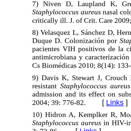
7) Niven D, Laupland K, Gr
Staphylococcus aureus
nasal col
critically ill. J. of Crit. Care 200
8) Velasquez L, Sánchez D, Her
Duque D. Colonización por
Sta
pacientes VIH positivos de la ci
antimicrobiana y caracterización
Cs Biomédicas 2010; 8(14): 133
9) Davis K, Stewart J, Crouch 
resistant
Staphylococcus aureu
admission and its effect on su
[
Links
]
2004; 39:
776-82.
10) Hidron A, Kemplker R, Moan
Staphylococcus aureus
in HIV-in
[
Links
]