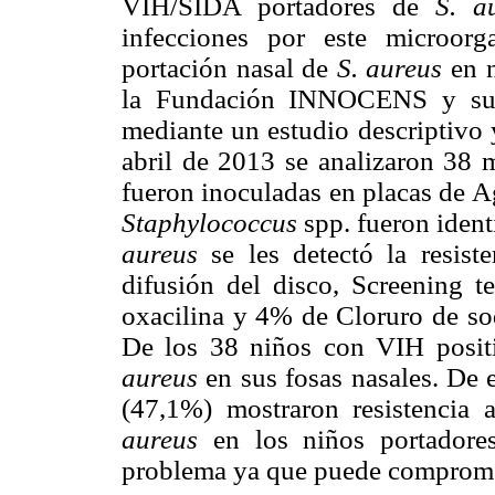
VIH/SIDA portadores de
S. a
infecciones por este microorg
portación nasal de
S. aureus
en n
la Fundación INNOCENS y su re
mediante un estudio descriptivo 
abril de 2013 se analizaron 38 m
fueron inoculadas en placas de A
Staphylococcus
spp. fueron ident
aureus
se les detectó la resist
difusión del disco, Screening 
oxacilina y 4% de Cloruro de so
De los 38 niños con VIH posit
aureus
en sus fosas nasales. De e
(47,1%) mostraron resistencia 
aureus
en los niños portadore
problema ya que puede comprome