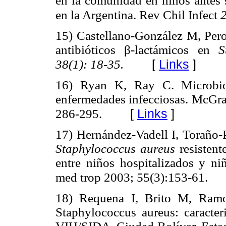
en la comunidad en niños antes s
en la Argentina. Rev Chil Infect
15) Castellano-González M, Per
antibióticos β-lactámicos en
S
[
Links
]
38(1): 18-35.
16) Ryan K, Ray C. Microbiol
enfermedades infecciosas. McGra
[
Links
]
286-295.
17) Hernández-Vadell I, Toraño-
Staphylococcus aureus
resistent
entre niños hospitalizados y n
med trop 2003; 55(3):153-61.
18) Requena I, Brito M, Ramos
Staphylococcus aureus: caracter