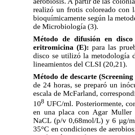
aerobiosis. A partir de las colon
realizó un frotis coloreado con 
bioquímicamente según la metodo
de Microbiología (3).
Método de difusión en disco 
eritromicina (E):
para las prue
disco se utilizó la metodología 
lineamientos del CLSI (20,21).
Método de descarte (Screening 
de 24 horas, se preparó un inócu
escala de McFarland, correspondi
8
10
UFC/ml. Posteriormente, con
en una placa con Agar Muller
NaCL (p/v 0,68mol/L) y 6 µg/ml 
35°C en condiciones de aerobiosi