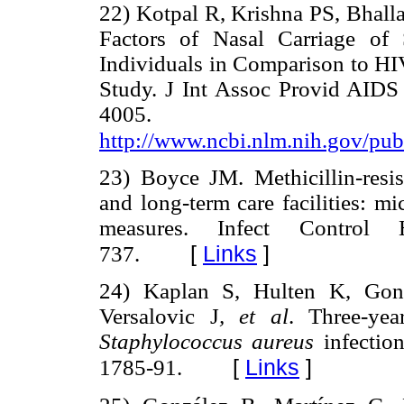
22) Kotpal R, Krishna PS, Bhall
Factors of Nasal Carriage of 
Individuals in Comparison to HI
Study. J Int Assoc Provid AID
4005. Di
http://www.ncbi.nlm.nih.gov/p
23) Boyce JM. Methicillin-resis
and long-term care facilities: m
measures. Infect Control
[
Links
]
737.
24) Kaplan S, Hulten K, Go
Versalovic J
, et al
. Three-yea
Staphylococcus aureus
infectio
[
Links
]
1785-91.