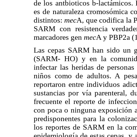
de los antbioticos
b
-lactámicos. 
es de naturaleza cromosómica 
distintos:
mec
A, que codifica la
SARM con resistencia verdader
marcadores gen
mec
A y PBP2a
(
Las cepas SARM han sido un gr
(SARM- HO) y en la comunid
infectar las heridas de persona
niños como de adultos. A pes
reportaron entre individuos adic
sustancias por vía parenteral, 
frecuente el reporte de infecc
con poca o ninguna exposición a
predisponentes para la coloniza
los reportes de SARM en la com
epidemiología de estas cepas, y a