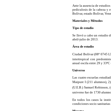
Ante la ausencia de estudios 
pediculosis de la cabeza y 
Bolívar, estado Bolívar, Ven
Materiales y Métodos
Tipo de estudio
Se llevó a cabo un estudio d
abril-julio de 2013.
Área de estudio
Ciudad Bolívar (08º 0745 L
intertropical con predomini
anual oscila entre 29 y 33ºC 
Universo
Las cuatro escuelas estudiad
Maipure I (211 alumnos), 2
(U.E.B.) Samuel Robinson, (4
universo fue de 1730 alumno
En todos los casos la inst
condiciones socio sanitarias 
Muestra