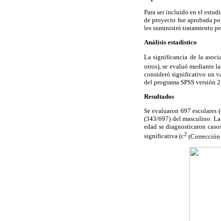
Para ser incluido en el estud
de proyecto fue aprobada por
les suministró tratamiento pe
Análisis estadístico
La significancia de la asoci
otros), se evaluó mediante la
consideró significativo un v
del programa SPSS versión 2
Resultados
Se evaluaron 697 escolares 
(343/697) del masculino. La
edad se diagnosticaron casos
2
significativa (
c
(Corrección d