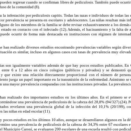
 pueden regresar cuando se confirman libres de pediculosis. También puede ocurri
ncluso de la comunidad (8).
la infestación por pediculosis capitis. Todas las razas e individuos de todas las
yor prevalencia se presenta en escolares y adolescentes. Las niñas resultan más inf
guno de los miembros de la familia se debe revisar exhaustivamente a los demás e
estado en contacto con el infectado (12). Además, el hacinamiento y la falta de 
l puede ocurrir de forma más destacada en instituciones con régimen de interna
e han realizado diversos estudios encontrando prevalencias variables según divers
ituación es similar, incluso en algunos casos con tasas de prevalencia muy eleva
cias son
igualmente variables además de que hay pocos estudios publicados. En C
 entre 6 a 12 años en cinco colegios (públicos y privados) y se demostró q
n y que existe una relación directamente proporcional con el número de persona
ento juega un papel importante en la transmisión de la enfermedad. Asimismo se o
n una mayor prevalencia comparadas con las instituciones privadas. La prevalencia
han realizado dos importantes estudios en los últimos años. En el primero se 
ntrándose una prevalencia de pediculosis de la cabeza del 28,8% (94/327) (24). P
tados revelaron una prevalencia global de la infección del 10,1% (20/199), co
n las niñas en edad escolar (11).
 pocos estudios en los últimos 10 años, aunque se desarrollaron algunos en la dé
ermino una prevalencia de pediculosis de la cabeza de 34,3% entre 67 escolares e
 el Municipio Caroní, se evaluaron 200 escolares de una escuela resultó con pedicul