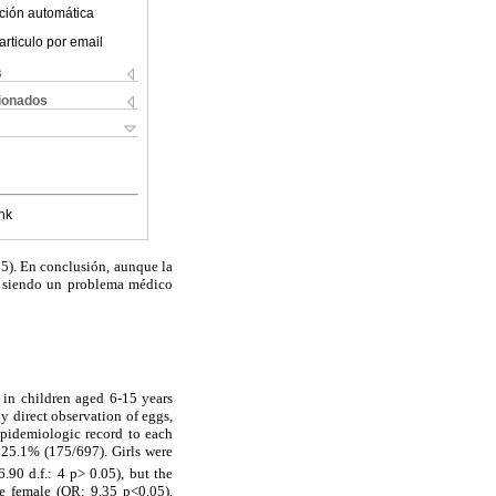
ción automática
articulo por email
s
cionados
nk
05). En conclusión, aunque la
ue siendo un problema médico
 in children aged 6-15 years
y direct observation of eggs,
 epidemiologic record to each
 25.1% (175/697). Girls were
6.90 d.f.: 4 p> 0.05), but the
e female (OR: 9.35 p<0.05),