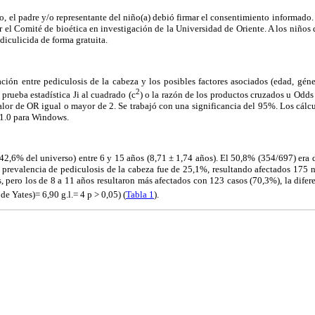
io, el padre y/o representante del niño(a) debió firmar el consentimiento informado.
 el Comité de bioética en investigación de la Universidad de Oriente. A los niños q
diculicida de forma gratuita.
ación entre pediculosis de la cabeza y los posibles factores asociados (edad, géner
2
 prueba estadística Ji al cuadrado (
c
) o la razón de los productos cruzados u Odds
alor de OR igual o mayor de 2. Se trabajó con una significancia del 95%. Los cálcu
1.0 para Windows.
(42,6% del universo) entre 6 y 15 años (8,71 ± 1,74 años). El 50,8% (354/697) era
 prevalencia de pediculosis de la cabeza fue de 25,1%, resultando afectados 175 n
, pero los de 8 a 11 años resultaron más afectados con 123 casos (70,3%), la difer
e Yates)= 6,90 g.l.= 4 p > 0,05) (
Tabla 1
).