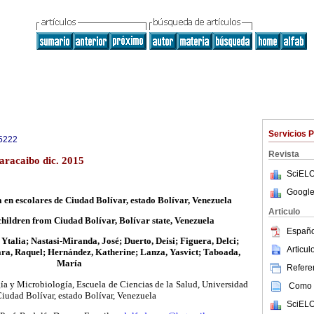
Servicios 
5222
Revista
racaibo dic. 2015
SciELO
Google
a en escolares de Ciudad Bolívar, estado Bolívar, Venezuela
Articulo
children from Ciudad Bolívar, Bolívar state, Venezuela
Españo
Ytalia; Nastasi-Miranda, José; Duerto, Deisi; Figuera, Delci;
Articu
a, Raquel; Hernández, Katherine; Lanza, Yasvict; Taboada,
María
Referen
ía y Microbiología, Escuela de Ciencias de la Salud, Universidad
Como c
Ciudad Bolívar, estado Bolívar, Venezuela
SciELO