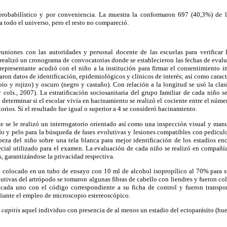
probabilístico y por conveniencia. La muestra la conformaron 697 (40,3%) de lo
a todo el universo, pero el resto no compareció.
euniones con las autoridades y personal docente de las escuelas para verificar l
e realizó un cronograma de convocatorias donde se establecieron las fechas de eval
 representante acudió con el niño a la institución para firmar el consentimiento i
garon datos de identificación, epidemiológicos y clínicos de interés; así como caracte
ubio y rojizo) y oscuro (negro y castaño). Con relación a la longitud se usó la cla
 cols., 2007). La estratificación sociosanitaria del grupo familiar de cada niño 
a determinar si el escolar vivía en hacinamiento se realizó el cociente entre el núm
orios. Si el resultado fue igual o superior a 4 se consideró hacinamiento.
te se le realizó un interrogatorio orientado así como una inspección visual y man
do y pelo para la búsqueda de fases evolutivas y lesiones compatibles con pediculos
beza del niño sobre una tela blanca para mejor identificación de los estadios en
ecial utilizado para el examen. La evaluación de cada niño se realizó en compañía
s, garantizándose la privacidad respectiva.
 colocado en un tubo de ensayo con 10 ml de alcohol isopropílico al 70% para s
utivas del artrópodo se tomaron algunas fibras de cabello con liendres y fueron co
 cada uno con el código correspondiente a su ficha de control y fueron transpor
diante el empleo de microscopio estereoscópico.
. capitis
aquel individuo con presencia de al menos un estadio del ectoparásito (hue