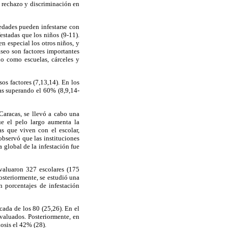
r rechazo y discriminación en
 edades pueden infestarse con
estadas que los niños (9-11).
n especial los otros niños, y
aseo son factores importantes
do como escuelas, cárceles y
os factores (7,13,14). En los
das superando el 60% (8,9,14-
aracas, se llevó a cabo una
ue el pelo largo aumenta la
s que viven con el escolar,
bservó que las instituciones
 global de la infestación fue
evaluaron 327 escolares (175
osteriormente, se estudió una
n porcentajes de infestación
cada de los 80 (25,26). En el
valuados. Posteriormente, en
osis el 42% (28).