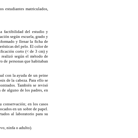
s estudiantes matriculados,
a factibilidad del estudio y
uación según escuela, grado y
nformado y llenar la ficha de
rísticas del pelo. El color de
sificación corto (< de 3 cm) y
se realizó según el método de
ero de personas que habitaban
ual con la ayuda de un peine
is de la cabeza. Para ello se
contrados. También se revisó
 de alguno de los padres, en
u conservación; en los casos
locados en un sobre de papel.
tados al laboratorio para su
vo, ninfa o adulto).