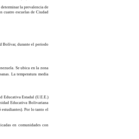
a determinar la prevalencia de
en cuatro escuelas de Ciudad
d Bolívar, durante el periodo
enezuela. Se ubica en la zona
ábanas. La temperatura media
ad Educativa Estadal (U.E.E.)
Unidad Educativa Boli­variana
estudiantes). Por lo tanto el
ubicadas en comunidades con