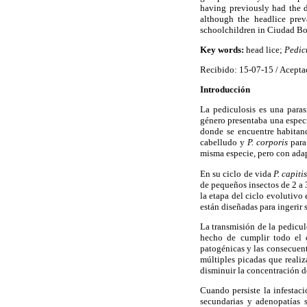
having previously had the d
although the headlice prev
schoolchildren in Ciudad Bo
Key words:
head lice;
Pedic
Recibido: 15-07-15 / Acepta
Introducción
La pediculosis es una paras
género presentaba una especi
donde se encuentre habitan
cabelludo y
P. corporis
para
misma especie, pero con adapt
En su ciclo de vida
P. capiti
de pequeños insectos de 2 a 
la etapa del ciclo evolutivo
están diseñadas para ingerir
La transmisión de la pediculo
hecho de cumplir todo el c
patogénicas y las consecuent
múltiples picadas que realiz
disminuir la concentración de
Cuando persiste la infestac
secundarias y adenopatías s