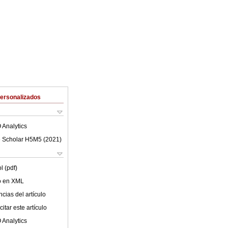
Personalizados
 Analytics
 Scholar H5M5 (
2021
)
l (pdf)
lo en XML
cias del artículo
itar este artículo
 Analytics