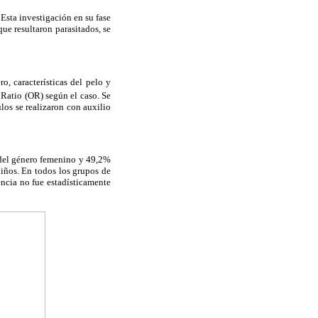
 Esta investigación en su fase
ue resultaron parasitados, se
o, características del pelo y
 Ratio (OR) según el caso. Se
los se realizaron con auxilio
 del género femenino y 49,2%
iños. En todos los grupos de
encia no fue estadísticamente