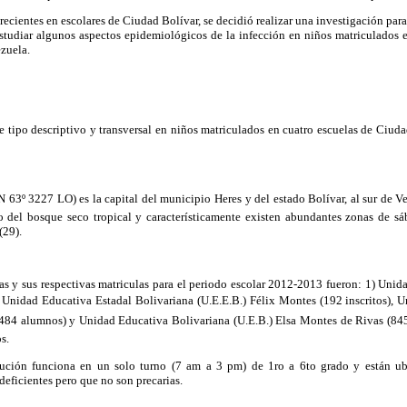
recientes en escolares de Ciudad Bolívar, se decidió realizar una investigación par
estudiar algunos aspectos epidemiológicos de la infección en niños matriculados 
ezuela.
e tipo descriptivo y transversal en niños matriculados en cuatro escuelas de Ciuda
N 63º 3227 LO) es la capital del municipio Heres y del estado Bolívar, al sur de V
o del bosque seco tropical y característicamente existen abundantes zonas de s
(29).
as y sus re­spectivas matriculas para el periodo escolar 2012-2013 fueron: 1) Unid
) Unidad Educativa Estadal Bolivariana (U.E.E.B.) Félix Montes (192 inscritos), 
84 alum­nos) y Unidad Educativa Bolivariana (U.E.B.) Elsa Montes de Rivas (845 
s.
itución funciona en un solo turno (7 am a 3 pm) de 1ro a 6to grado y están 
deficientes pero que no son precarias.