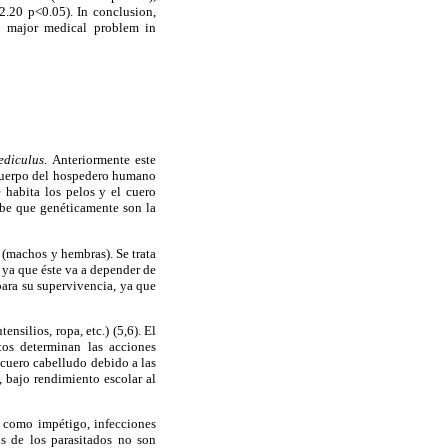
2.20 p<0.05). In conclusion,
 a major medical problem in
ediculus.
Anteriormente este
 cuerpo del hospedero humano
 habita los pelos y el cuero
sabe que genéticamente son la
s (machos y hembras). Se trata
 ya que éste va a depender de
para su supervivencia, ya que
nsilios, ropa, etc.) (5,6). El
tos determinan las acciones
 cuero cabelludo debido a las
, bajo rendimiento escolar al
l como impétigo, infecciones
os de los parasitados no son