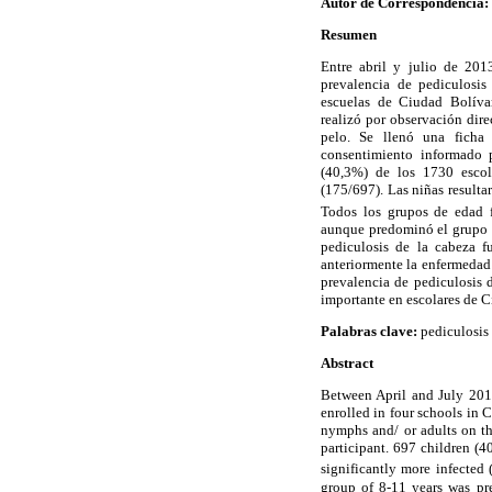
Autor de Correspondencia:
Resumen
Entre abril y julio de 2013
prevalencia de pediculosis
escuelas de Ciudad Bolívar
realizó por observación dire
pelo. Se llenó una ficha 
consentimiento informado p
(40,3%) de los 1730 escol
(175/697). Las niñas resulta
Todos los grupos de edad f
aunque predominó el grupo d
pediculosis de la cabeza f
anteriormente la enfermedad 
prevalencia de pediculosis 
importante en escolares de C
Palabras clave:
pediculosis 
Abstract
Between April and July 2013
enrolled in four schools in 
nymphs and/ or adults on the
participant. 697 children (
significantly more infected
group of 8-11 years was pr