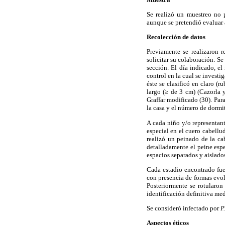
Se realizó un muestreo no 
aunque se pretendió evaluar 
Recolección de datos
Previamente se realizaron r
solicitar su colaboración. S
sección. El día indicado, el
control en la cual se investi
éste se clasificó en claro (r
largo (≥ de 3 cm) (Cazorla y
Graffar modificado (30). Par
la casa y el número de dormit
A cada niño y/o representan
especial en el cuero cabellu
realizó un peinado de la ca
detalladamente el peine esp
espacios separados y aislado
Cada estadio encontrado fue
con presencia de formas evol
Posteriormente se rotularon
identificación definitiva me
Se consideró infectado por
P
Aspectos éticos