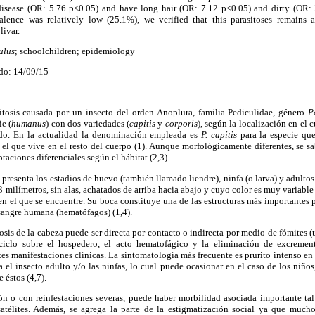
isease (OR: 5.76 p<0.05) and have long hair (OR: 7.12 p<0.05) and dirty (OR: 
alence was relatively low (25.1%), we verified that this parasitoses remains
livar.
ulus
; schoolchildren; epidemiology
do: 14/09/15
itosis causada por un insecto del orden Anoplura, familia Pediculidae, género
P
e (
humanus
) con dos variedades (
capitis
y
corporis
), según la localización en el
do. En la actualidad la denominación empleada es
P. capitis
para la especie que
 el que vive en el resto del cuerpo (1). Aunque morfológicamente diferentes, se 
aciones diferenciales según el hábitat (2,3).
s
presenta los estadios de huevo (también llamado liendre), ninfa (o larva) y adulto
3 milímetros, sin alas, achatados de arriba hacia abajo y cuyo color es muy variable
 en el que se encuentre. Su boca constituye una de las estructuras más importantes 
 sangre humana (hematófagos) (1,4).
sis de la cabeza puede ser directa por contacto o indirecta por medio de fómites (ute
iclo sobre el hospedero, el acto hematofágico y la eliminación de excremen
es manifestaciones clínicas. La sintomatología más frecuente es prurito intenso en
a el insecto adulto y/o las ninfas, lo cual puede ocasionar en el caso de los niños
 éstos (4,7).
ión o con reinfestaciones severas, puede haber morbilidad asociada importante ta
atélites. Además, se agrega la parte de la estigmatización social ya que much