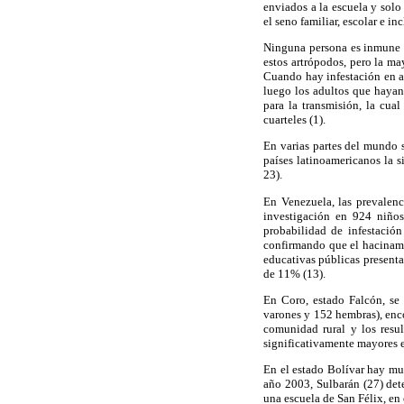
enviados a la escuela y solo
el seno familiar, escolar e i
Ninguna persona es inmune a 
estos artrópodos, pero la ma
Cuando hay infestación en al
luego los adultos que hayan 
para la transmisión, la cua
cuarteles (1).
En varias partes del mundo s
países latinoamericanos la s
23).
En Venezuela, las prevalen
investigación en 924 niños
probabilidad de infestació
confirmando que el hacinami
educativas públicas presenta
de 11% (13).
En Coro, estado Falcón, se 
varones y 152 hembras), enco
comunidad rural y los resul
significativamente mayores e
En el estado Bolívar hay muy
año 2003, Sulbarán (27) det
una escuela de San Félix, en