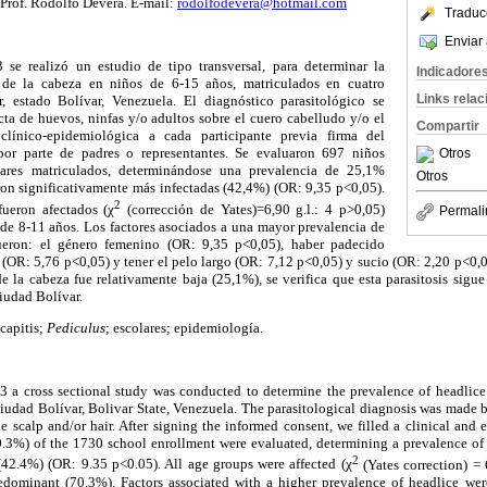
Prof. Rodolfo Devera. E-mail:
rodolfodevera@hotmail.com
Traduc
Enviar 
 se realizó un estudio de tipo transversal, para determinar la
Indicadore
 de la cabeza en niños de 6-15 años, matriculados en cuatro
Links rela
, estado Bolívar, Venezuela. El diagnóstico parasitológico se
cta de huevos, ninfas y/o adultos sobre el cuero cabelludo y/o el
Compartir
clínico-epidemiológica a cada participante previa firma del
or parte de padres o representantes. Se evaluaron 697 niños
Otros
ares matriculados, determinándose una prevalencia de 25,1%
Otros
ron significativamente más infectadas (42,4%) (OR: 9,35 p<0,05).
2
ueron afectados (χ
(corrección de Yates)=6,90 g.l.: 4 p>0,05)
Permali
e 8-11 años. Los factores asociados a una mayor prevalencia de
ueron: el género femenino (OR: 9,35 p<0,05), haber padecido
(OR: 5,76 p<0,05) y tener el pelo largo (OR: 7,12 p<0,05) y sucio (OR: 2,20 p<0,
de la cabeza fue relativamente baja (25,1%), se verifica que esta parasitosis sig
iudad Bolívar.
capitis;
Pediculus
; escolares; epidemiología.
 a cross sectional study was conducted to determine the prevalence of headlice
Ciudad Bolívar, Bolivar State, Venezuela. The parasitological diagnosis was made b
 scalp and/or hair. After signing the informed consent, we filled a clinical and
40.3%) of the 1730 school enrollment were evaluated, determining a prevalence of
2
 (42.4%) (OR: 9.35 p<0.05). All age groups were affected (
χ
(Yates correction) = 
edominant (70.3%). Factors associated with a higher prevalence of headlice wer