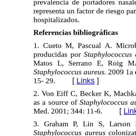
prevalencia de portadores nasa
representa un factor de riesgo pa
hospitalizados.
Referencias bibliográficas
1. Cueto M, Pascual A. Microb
producidas por
Staphylococcus
Matos L, Serrano E, Roig M
Staphylococcus aureus.
2009 1a 
15- 29.
[
Links
]
2. Von Eiff C, Becker K, Machka
as a source of
Staphylococcus 
Med. 2001; 344: 11-6.
[
Lin
3. Graham P, Lin S, Larson E
Staphylococcus aureus
coloniza