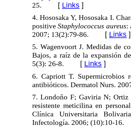
25.
[
Links
]
4. Hososaka Y, Hososaka I. Chara
positive
Staphylococcus aureus
:
2007; 13(2):79-86.
[
Links
]
5. Wagenvoort J. Medidas de co
Bajos, a raíz de la expansión d
5(3): 26-8.
[
Links
]
6. Capriott T. Supermicrobios r
antibióticos. Dermatol Nurs. 2007
7. Londoño F; Gaviria N; Ortiz 
resistente meticilina en persona
Clínica Universitaria Boliva
Infectología. 2006; (10):10-16.