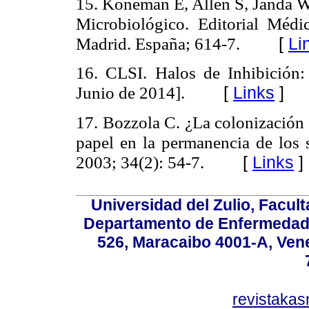
15. Koneman E, Allen S, Janda W
Microbiológico.
Editorial Médi
Madrid. España; 614-7.
[
Li
16. CLSI. Halos de Inhibición:
Junio de 2014].
[
Links
]
17. Bozzola C. ¿La colonización
papel en la permanencia de los s
2003; 34(2): 54-7.
[
Links
]
Universidad del Zulio, Facul
Departamento de Enfermedade
526, Maracaibo 4001-A, Vene
revistaka