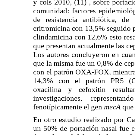
y cols 2010, (11) , sobre portac
comunidad: factores epidemioló
de resistencia antibiótica, de
eritromicina con 13,5% seguido po
clindamicina con 12,6% esto resal
que presentan actualmente las c
Los autores concluyeron en cuant
que la misma fue un 0,8% de c
con el patrón OXA-FOX, mientras
14,3% con el patrón PR5 (O
oxacilina y cefoxitin resul
investigaciones, representa
fenotípicamente el gen
mecA
que 
En otro estudio realizado por Ca
un 50% de portación nasal fue en