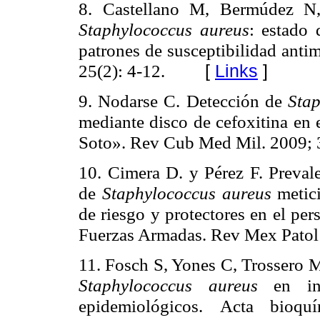
8. Castellano M, Bermúdez N
Staphylococcus aureus
: estado 
patrones de susceptibilidad anti
25(2): 4-12.
[
Links
]
9. Nodarse C. Detección de
Sta
mediante disco de cefoxitina en 
Soto». Rev Cub Med Mil. 2009; 3
10. Cimera D. y Pérez F. Prevale
de
Staphylococcus aureus
metic
de riesgo y protectores en el per
Fuerzas Armadas. Rev Mex Patol 
11. Fosch S, Yones C, Trossero M
Staphylococcus aureus
en in
epidemiológicos.
Acta bioqu