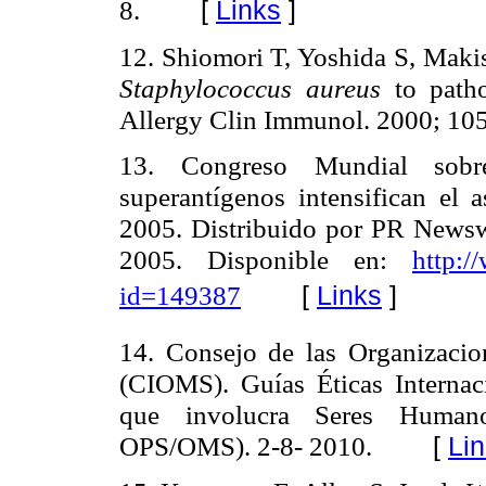
8.
[
Links
]
12. Shiomori T, Yoshida S, Makis
Staphylococcus aureus
to path
Allergy Clin Immunol. 2000; 105
13. Congreso Mundial sobr
superantígenos intensifican el
2005. Distribuido por PR Newsw
2005.
Disponible en:
http:/
id=149387
[
Links
]
14. Consejo de las Organizacio
(CIOMS). Guías Éticas Internac
que involucra Seres Huma
OPS/OMS). 2-8- 2010.
[
Li