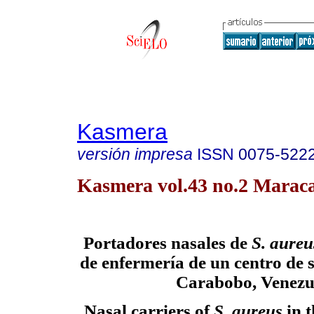
Kasmera
versión impresa
ISSN
0075-522
Kasmera vol.43 no.2 Maraca
Portadores nasales de
S. aure
de enfermería de un centro de 
Carabobo, Venezu
Nasal carriers of
S. aureus
in 