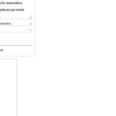
ción automática
articulo por email
s
cionados
nk