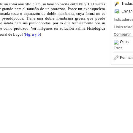
Traduc
de un color amarillo claro, su tamaño oscila entre 80 y 100 micras
te grande para el tamaño de un protozoo. Posee un exoesqueleto
Enviar 
lamada testa o caparazón de doble membrana, cuya forma no es
 pseudópodos. Tiene una doble membrana gruesa que puede
Indicadore
de salida para sus pseudópodos, por lo que técnicamente por su
Links rela
se como protozoo. Ver imágenes en Solución Salina Fisiológica
poral de Lugol (
Fig. a y b
)
Compartir
Otros
Otros
Permali