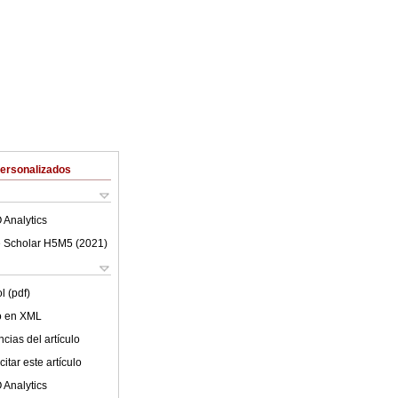
Personalizados
 Analytics
 Scholar H5M5 (
2021
)
l (pdf)
lo en XML
cias del artículo
itar este artículo
 Analytics