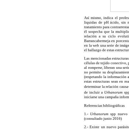
Así mismo, indica el profes
liquidas de pH ácido, sin m
tratamiento para contrarrest
él sospecha que la multipl
relación a su ciclo evolu
Barrancabermeja en porcenta
en la web una serie de imág
el hallazgo de estas estructu
Las mencionadas estructuras
células de tejido conectivo, 
al romperse, liberan una se
no permite su desplazamien
(respetando la información a
estas estructuras sean en r
determinar la relación causa-
de incluir a
Urbanorum
spp
iniciarse una campaña informa
Referencias bibliográficas
1.-
Urbanorum
spp nuevo 
(consultado junio 2016)
2.- Existe un nuevo parás