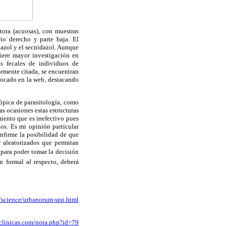
tora (acuosas), con muestras
rio derecho y parte baja. El
dazol y el secnidazol. Aunque
iere mayor investigación en
s fecales de individuos de
rmente citada, se encuentran
locado en la web, destacando
ópica de parasitología, como
as ocasiones estas estructuras
iento que es inefectivo pues
s. Es mi opinión particular
onfirme la posibilidad de que
y aleatorizados que permitan
, para poder tomar la decisión
n formal al respecto, deberá
s/science/urbanorum-spp.html
clinicas.com/nota.php?id=79