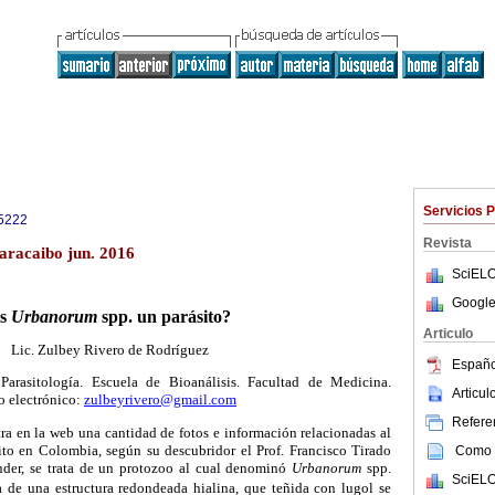
Servicios 
5222
Revista
aracaibo jun. 2016
SciELO
Google
s
Urbanorum
spp. un parásito?
Articulo
Lic. Zulbey Rivero de Rodríguez
Españo
rasitología. Escuela de Bioanálisis. Facultad de Medicina.
Articu
o electrónico:
zulbeyrivero@gmail.com
Referen
ra en la web una cantidad de fotos e información relacionadas al
to en Colombia, según su descubridor el Prof. Francisco Tirado
Como c
nder, se trata de un protozoo al cual denominó
Urbanorum
spp.
SciELO
a de una estructura redondeada hialina, que teñida con lugol se