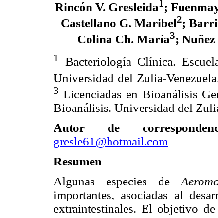
1
Rincón V. Gresleida
; Fuenmay
2
Castellano G. Maribel
; Barr
3
Colina Ch. María
; Nuñez 
1
Bacteriología Clínica. Escuela
Universidad del Zulia-Venezuel
3
Licenciadas en Bioanálisis Gen
Bioanálisis. Universidad del Zul
Autor de corresponde
gresle61@hotmail.com
Resumen
Algunas especies de
Aero
importantes, asociadas al desarr
extraintestinales. El objetivo d