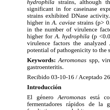
hydrophila
strains, although t
significant in for caseinase ex
strains exhibited DNase activity.
higher in
A. caviae
strains (p> 0
in the number of virulence fact
higher for
A. hydrophila
(p <0.
virulence factors the analyzed
potential of pathogenicity to the 
Keywords:
Aeromonas
spp
,
vir
gastroenteritis.
Recibido 03-10-16 / Aceptado 2
Introducción
El género
Aeromonas
está c
fermentadores rápidos de la g