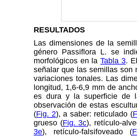
RESULTADOS
Las dimensiones de la semill
género Passiflora L. se ind
morfológicos en la
Tabla 3
. E
señalar que las semillas son
variaciones tonales. Las dim
longitud, 1,6-6,9 mm de anch
es dura y la superficie de 
observación de estas escultu
(
Fig. 2
), a saber: reticulado (
F
grueso (
Fig. 3c
), retículo-alv
3e
), retículo-falsifoveado (
F