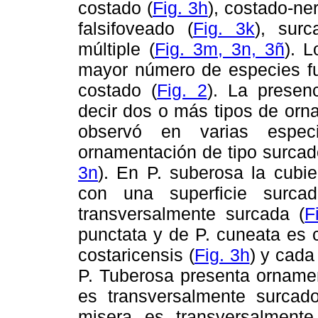
costado (
Fig. 3h
), costado-ne
falsifoveado (
Fig. 3k
), surc
múltiple (
Fig. 3m, 3n, 3ñ
). 
mayor número de especies fue
costado (
Fig. 2
). La presen
decir dos o más tipos de orn
observó en varias especie
ornamentación de tipo surcado
3n
). En P. suberosa la cubi
con una superficie surcad
transversalmente surcada (
F
punctata y de P. cuneata es 
costaricensis (
Fig. 3h
) y cada
P. Tuberosa presenta ornamen
es transversalmente surcad
misera es transversalmente