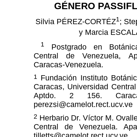
GÉNERO PASSIFL
1
Silvia PÉREZ-CORTÉZ
; St
y Marcia ESCAL
1
Postgrado en Botánica
Central de Venezuela, A
Caracas-Venezuela.
1
Fundación Instituto Botáni
Caracas, Universidad Central
Aptdo. 2 156. Carac
perezsi@camelot.rect.ucv.ve
2
Herbario Dr. Víctor M. Ovall
Central de Venezuela. Apa
tilletts@camelot.rect.ucv.ve