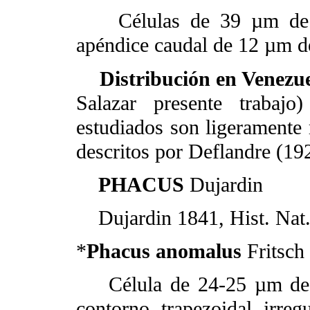
Células de 39 µm de lo
apéndice caudal de 12 µm de
Distribución en Venezu
Salazar presente trabajo
estudiados son ligeramente
descritos por Deflandre (19
PHACUS
Dujardin
Dujardin 1841, Hist. Nat.
*
Phacus anomalus
Fritsch
Célula de 24-25 µm de l
contorno trapezoidal irreg