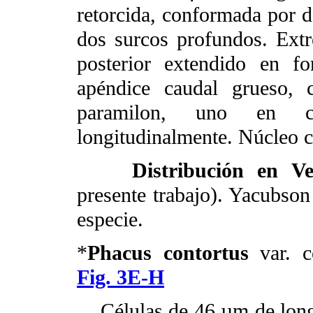
retorcida, conformada por d
dos surcos profundos. Ext
posterior extendido en f
apéndice caudal grueso, 
paramilon, uno en ca
longitudinalmente. Núcleo c
Distribución en Ve
presente trabajo). Yacubson 
especie.
*
Phacus contortus
var. co
Fig. 3E-H
Células de 46 µm de long