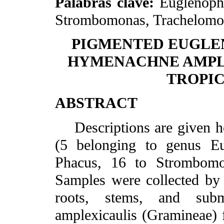
Palabras clave:
Euglenophy
Strombomonas, Trachelomona
PIGMENTED EUGLE
HYMENACHNE AMPLE
TROPI
ABSTRACT
Descriptions are given he
(5 belonging to genus Eu
Phacus, 16 to Strombomo
Samples were collected by 
roots, stems, and sub
amplexicaulis (Gramineae) 