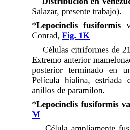
Distribución en Venezu
Salazar, presente trabajo).
*
Lepocinclis fusiformis
v
Conrad,
Fig. 1K
Células citriformes de 21
Extremo anterior mamelonad
posterior terminado en u
Película hialina, estriada
anillos de paramilon.
*
Lepocinclis fusiformis v
M
Célula ampliamente fusif