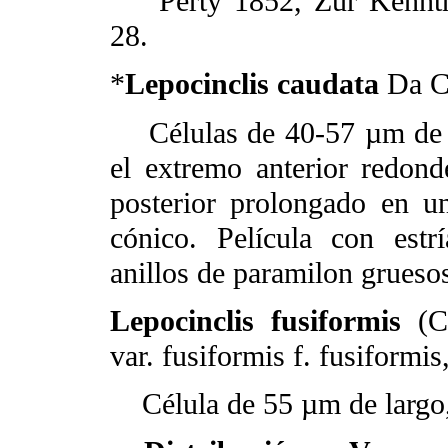
Perty 1852, Zur Kenntnis
28.
*
Lepocinclis caudata
Da C
Células de 40-57 µm de l
el extremo anterior redo
posterior prolongado en u
cónico. Película con est
anillos de paramilon gruesos
Lepocinclis fusiformis
(Ca
var. fusiformis f. fusiformis
Célula de 55 µm de largo,