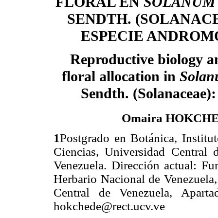
FLORAL EN
SOLANUM
SENDTH. (SOLANACE
ESPECIE ANDROM
Reproductive biology a
floral allocation in
Solan
Sendth. (Solanaceae)
Omaira HOKCHE
1
Postgrado en Botánica, Institu
Ciencias, Universidad Central 
Venezuela. Dirección actual: Fu
Herbario Nacional de Venezuela,
Central de Venezuela, Aparta
hokchede@rect.ucv.ve