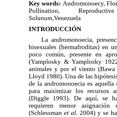
Key words:
Andromonoecy, Flora
Pollination, Reproductiv
Solanum
,Venezuela
INTRODUCCIÓN
La andromonoecia, presencia 
bisexuales (hermafroditas) en u
poco común, presente en apr
(Yamplosky & Yamplosky 1922)
animales y por el viento (Baw
Lloyd 1980). Una de las hipótesi
de la andromonoecia es aquella 
para maximizar los recursos a
(Diggle 1993). De aquí, se ha
requieren menor asignación d
(Schlessman
et al.
2004) y se ha