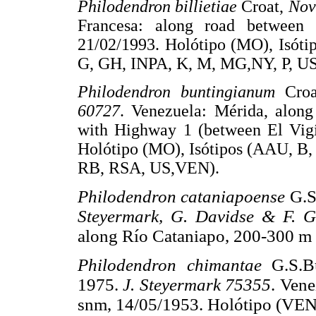
Philodendron billietiae
Croat,
No
Francesa: along road between
21/02/1993. Holótipo (MO), Isót
G, GH, INPA, K, M, MG,NY, P, U
Philodendron buntingianum
Cro
60727
. Venezuela: Mérida, alon
with Highway 1 (between El Vig
Holótipo (MO), Isótipos (AAU, 
RB, RSA, US,VEN).
Philodendron cataniapoense
G.S
Steyermark, G. Davidse & F. 
along Río Cataniapo, 200-300 m
Philodendron chimantae
G.S.B
1975.
J. Steyermark 75355
. Ven
snm, 14/05/1953. Holótipo (VEN