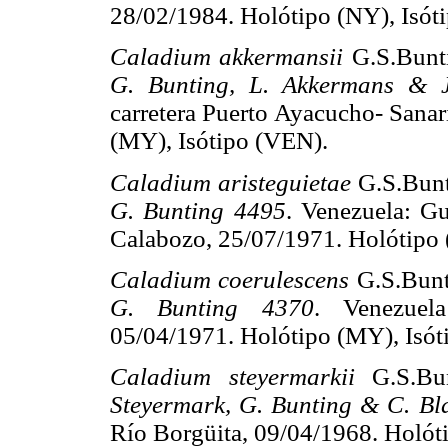
28/02/1984. Holótipo (NY), Isót
Caladium akkermansii
G.S.Bunt
G. Bunting, L. Akkermans & 
carretera Puerto Ayacucho- Sana
(MY), Isótipo (VEN).
Caladium aristeguietae
G.S.Bun
G. Bunting 4495
. Venezuela: Gu
Calabozo, 25/07/1971. Holótipo 
Caladium coerulescens
G.S.Bun
G. Bunting 4370
. Venezuela
05/04/1971. Holótipo (MY), Isót
Caladium steyermarkii
G.S.Bu
Steyermark, G. Bunting & C. B
Río Borgüita, 09/04/1968. Holót