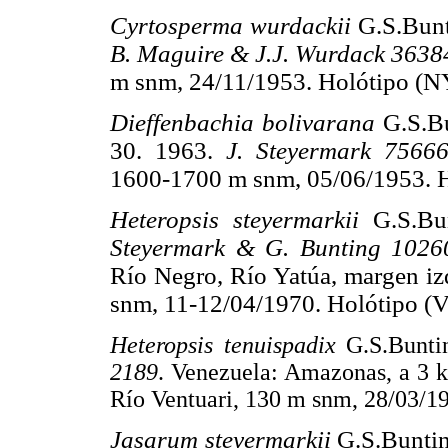
Cyrtosperma wurdackii
G.S.Bun
B. Maguire & J.J. Wurdack 3638
m snm, 24/11/1953. Holótipo (NY
Dieffenbachia bolivarana
G.S.B
30. 1963.
J. Steyermark 7566
1600-1700 m snm, 05/06/1953. 
Heteropsis steyermarkii
G.S.Bu
Steyermark & G. Bunting 1026
Río Negro, Río Yatúa, margen iz
snm, 11-12/04/1970. Holótipo (
Heteropsis tenuispadix
G.S.Bunt
2189
. Venezuela: Amazonas, a 3 k
Río Ventuari, 130 m snm, 28/03/1
Jasarum steyermarkii
G.S.Bunti