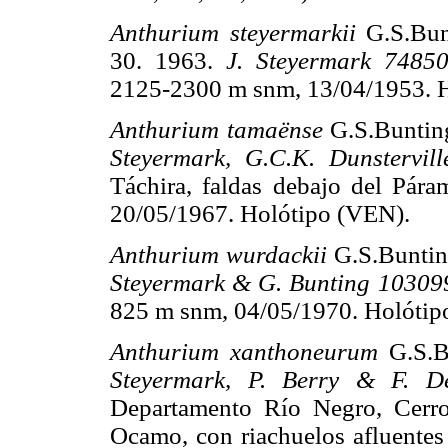
Anthurium steyermarkii
G.S.Bu
30. 1963.
J. Steyermark 7485
2125-2300 m snm, 13/04/1953. 
Anthurium tamaënse
G.S.Buntin
Steyermark, G.C.K. Dunstervil
Táchira, faldas debajo del Pá
20/05/1967. Holótipo (VEN).
Anthurium wurdackii
G.S.Bunti
Steyermark & G. Bunting 10309
825 m snm, 04/05/1970. Holótip
Anthurium xanthoneurum
G.S.
Steyermark, P. Berry & F. D
Departamento Río Negro, Cerro
Ocamo, con riachuelos afluentes