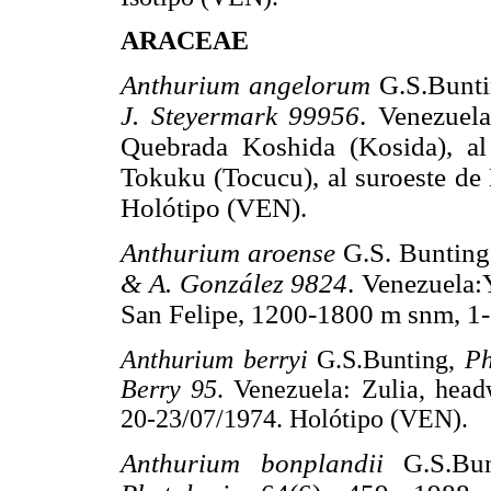
ARACEAE
Anthurium angelorum
G.S.Bunt
J. Steyermark 99956
. Venezuela
Quebrada Koshida (Kosida), a
Tokuku (Tocucu), al suroeste d
Holótipo (VEN).
Anthurium aroense
G.S. Buntin
& A. González 9824
. Venezuela:
San Felipe, 1200-1800 m snm, 1
Anthurium berryi
G.S.Bunting,
Ph
Berry 95
. Venezuela: Zulia, hea
20-23/07/1974. Holótipo (VEN).
Anthurium bonplandii
G.S.Bu