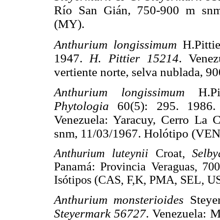
Río San Gián, 750-900 m snm,
(MY).
Anthurium longissimum
H.Pitti
1947.
H. Pittier 15214
. Venez
vertiente norte, selva nublada, 
Anthurium longissimum
H.P
Phytologia
60(5): 295. 1986
Venezuela: Yaracuy, Cerro La 
snm, 11/03/1967. Holótipo (VEN
Anthurium luteynii
Croat,
Selb
Panamá: Provincia Veraguas, 70
Isótipos (CAS, F,K, PMA, SEL, U
Anthurium monsterioides
Steye
Steyermark 56727
. Venezuela: M