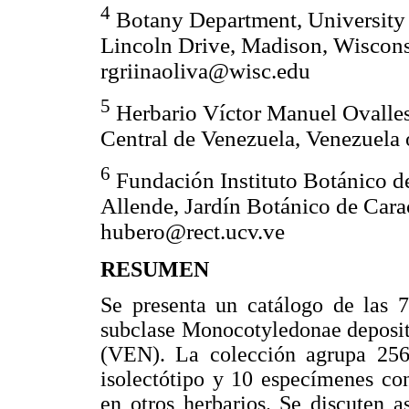
4
Botany Department, University 
Lincoln Drive, Madison, Wisco
rgriinaoliva@wisc.edu
5
Herbario Víctor Manuel Ovalles
Central de Venezuela, Venezuela 
6
Fundación Instituto Botánico d
Allende, Jardín Botánico de Cara
hubero@rect.ucv.ve
RESUMEN
Se presenta un catálogo de las 7
subclase Monocotyledonae deposit
(VEN). La colección agrupa 256 h
isolectótipo y 10 especímenes co
en otros herbarios. Se discuten 