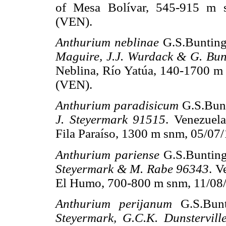
of Mesa Bolívar, 545-915 m s
(VEN).
Anthurium neblinae
G.S.Buntin
Maguire, J.J. Wurdack & G. Bu
Neblina, Río Yatúa, 140-1700 m 
(VEN).
Anthurium paradisicum
G.S.Bun
J. Steyermark 91515
. Venezuela
Fila Paraíso, 1300 m snm, 05/07
Anthurium pariense
G.S.Buntin
Steyermark & M. Rabe 96343
. V
El Humo, 700-800 m snm, 11/08/
Anthurium perijanum
G.S.Bun
Steyermark, G.C.K. Dunstervil