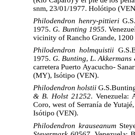
snm, 23/01/1977. Holótipo (VEN
Philodendron henry-pittieri
G.S
1975.
G. Bunting 1955
. Venezue
vicinity of Rancho Grande, 1200
Philodendron holmquistii
G.S.
1975.
G. Bunting, L. Akkermans
carretera Puerto Ayacucho- Sana
(MY), Isótipo (VEN).
Philodendron holstii
G.S.Buntin
& B. Holst 21252
. Venezuela:
Coro, west of Serranía de Yutaj
Isótipo (VEN).
Philodendron krauseanum
Stey
Steyermark 60567
. Venezuela: B