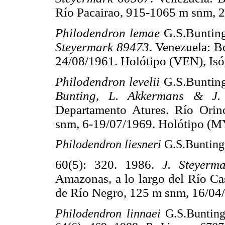
Río Pacairao, 915-1065 m snm, 2
Philodendron lemae
G.S.Buntin
Steyermark 89473
. Venezuela: B
24/08/1961. Holótipo (VEN), Isó
Philodendron levelii
G.S.Buntin
Bunting, L. Akkermans & J
Departamento Atures. Río Orin
snm, 6-19/07/1969. Holótipo (MY
Philodendron liesneri
G.S.Bunting
60(5): 320. 1986.
J. Steyer
Amazonas, a lo largo del Río Cas
de Río Negro, 125 m snm, 16/04
Philodendron linnaei
G.S.Buntin