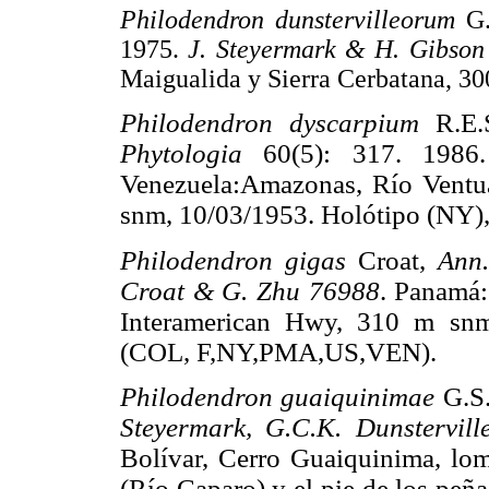
Philodendron dunstervilleorum
G
1975.
J. Steyermark & H. Gibson
Maigualida y Sierra Cerbatana, 3
Philodendron dyscarpium
R.E.
Phytologia
60(5): 317. 198
Venezuela:Amazonas, Río Ventua
snm, 10/03/1953. Holótipo (NY),
Philodendron gigas
Croat,
Ann.
Croat & G. Zhu 76988
. Panamá:
Interamerican Hwy, 310 m snm
(COL, F,NY,PMA,US,VEN).
Philodendron guaiquinimae
G.S
Steyermark, G.C.K. Dunstervil
Bolívar, Cerro Guaiquinima, lom
(Río Caparo) y el pie de los peña