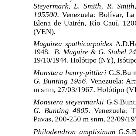
Steyermark, L. Smith, R. Smith
105500
. Venezuela: Bolívar, La
Elena de Uairén, Río Cauí, 12
(VEN).
Maguirea spathicarpoides
A.D.H
1948.
B. Maguire & G. Stahel 2
19/10/1944. Holótipo (NY), Isóti
Monstera henry-pittieri
G.S.Bun
G. Bunting 1956
. Venezuela: Ar
m snm, 27/03/1967. Holótipo (V
Monstera steyermarkii
G.S.Bunt
G. Bunting 4805
. Venezuela: T
Pavas, 200-250 m snm, 22/09/19
Philodendron amplisinum
G.S.