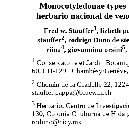
Monocotyledonae types 
herbario nacional de ven
1
Fred w. Stauffer
, lizbeth 
2
stauffer
, rodrigo Duno de st
4
5
riina
, giovannina orsini
,
1
Conservatoire et Jardin Botaniq
60, CH-1292 Chambésy/Genève, Su
2
Chemin de la Gradelle 22, 122
stauffer.pappa@bluewin.ch
3
Herbario, Centro de Investigació
130, Colonia Chuburná de Hidal
roduno@cicy.mx