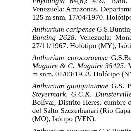
Phytologia
64(6): 459. 1988
Venezuela: Amazonas, Departame
125 m snm, 17/04/1970. Holótip
Anthurium caripense
G.S.Buntin
Bunting 2628
. Venezuela: Mon
27/11/1967. Holótipo (MY), Isó
Anthurium corocoroense
G.S.B
Maguire & C. Maguire 35425
. 
m snm, 01/03/1953. Holótipo (NY
Anthurium guaiquinimae
G.S. 
Steyermark, G.C.K. Dunstervil
Bolívar, Distrito Heres, cumbre 
del Salto Szczerbanari (Río Cap
(MO), Isótipo (VEN).
Anthurium guayanum
G.S.Bunti