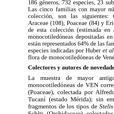
186 géneros, 732 especies, 23 sub
Las cinco familias con mayor nú
colección, son las siguientes:
Araceae (108), Poaceae (84) y Er
de esta colección (estimada en 
monocotiledóneas depositadas en
están representados 64% de las fam
especies indicadas por Huber
et al
flora de monocotiledóneas de Vene
Colectores y autores de novedad
La muestra de mayor antig
monocotiledóneas de VEN corre
(Poaceae), colectada por Alfre
Tucaní (estado Mérida); sin em
fragmentos de los tipos de
Steli
Schltr. (Orchidaceae), colectado