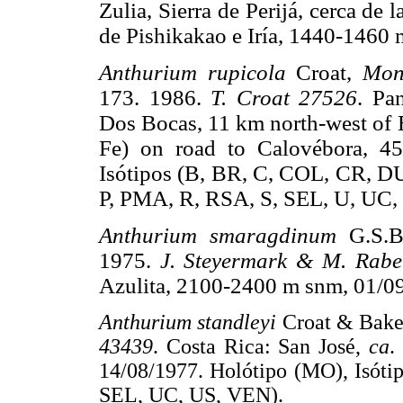
Zulia, Sierra de Perijá, cerca de
de Pishikakao e Iría, 1440-1460
Anthurium rupicola
Croat,
Mono
173. 1986.
T. Croat 27526
. Pa
Dos Bocas, 11 km north-west of E
Fe) on road to Calovébora, 4
Isótipos (B, BR, C, COL, CR, 
P, PMA, R, RSA, S, SEL, U, UC
Anthurium smaragdinum
G.S.
1975.
J. Steyermark & M. Rab
Azulita, 2100-2400 m snm, 01/09
Anthurium standleyi
Croat & Bake
43439
. Costa Rica: San José,
ca
.
14/08/1977. Holótipo (MO), Isót
SEL, UC, US, VEN).