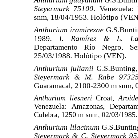
Steyermark 75100
. Venezuela:
snm, 18/04/1953. Holótipo (VEN
Anthurium iramirezae
G.S.Bunt
1989.
I. Ramírez & L. La
Departamento Río Negro, Se
25/03/1988. Holótipo (VEN).
Anthurium julianii
G.S.Bunting
Steyermark & M. Rabe 9732
Guaramacal, 2100-2300 m snm, 0
Anthurium liesneri
Croat,
Aroid
Venezuela: Amazonas, Departa
Culebra, 1250 m snm, 02/03/1985.
Anthurium lilacinum
G.S.Buntin
Steyermark & C. Steyermark 9