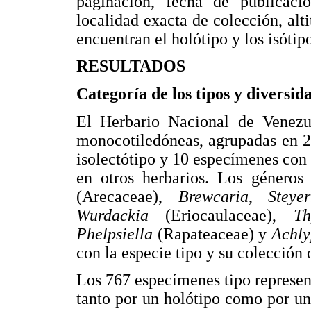
paginación, fecha de publicació
localidad exacta de colección, alt
encuentran el holótipo y los isótip
RESULTADOS
Categoría de los tipos y diversid
El Herbario Nacional de Venezu
monocotiledóneas, agrupadas en 25
isolectótipo y 10 especímenes con
en otros herbarios. Los género
(Arecaceae),
Brewcaria
,
Steye
Wurdackia
(Eriocaulaceae),
T
Phelpsiella
(Rapateaceae) y
Achly
con la especie tipo y su colección 
Los 767 especímenes tipo represen
tanto por un holótipo como por un 