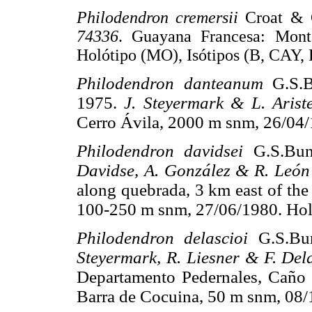
Philodendron cremersii
Croat &
74336
. Guayana Francesa: Mon
Holótipo (MO), Isótipos (B, CAY,
Philodendron danteanum
G.S.
1975.
J. Steyermark & L. Arist
Cerro Ávila, 2000 m snm, 26/04
Philodendron davidsei
G.S.Bu
Davidse, A. González & R. Leó
along quebrada, 3 km east of the
100-250 m snm, 27/06/1980. Hol
Philodendron delascioi
G.S.Bu
Steyermark, R. Liesner & F. Del
Departamento Pedernales, Caño 
Barra de Cocuina, 50 m snm, 08/