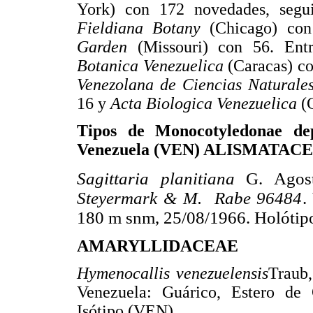
York) con 172 novedades, seg
Fieldiana Botany
(Chicago) co
Garden
(Missouri) con 56. Ent
Botanica Venezuelica
(Caracas) c
Venezolana de Ciencias Natural
16 y
Acta Biologica Venezuelica
(
Tipos de Monocotyledonae dep
Venezuela (VEN) ALISMATAC
Sagittaria planitiana
G. Agos
Steyermark & M. Rabe 96484
.
180 m snm, 25/08/1966. Holótipo
AMARYLLIDACEAE
Hymenocallis venezuelensis
Traub
Venezuela: Guárico, Estero de
Isótipo (VEN).