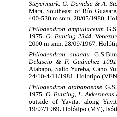
Steyermark, G. Davidse & A. St
Mara, Southeast of Río Guasare,
400-530 m snm, 28/05/1980. Hol
Philodendron ampullaceum
G.S
1975.
G. Bunting 2344
. Venezue
2000 m snm, 28/09/1967. Holóti
Philodendron anaadu
G.S.Bun
Delascio & F. Guánchez 1091
Atabapo, Salto Yureba, Caño Yu
24/10-4/11/1981. Holótipo (VEN
Philodendron atabapoense
G.S
1975.
G. Bunting, L. Akkermans
outside of Yavita, along Yav
19/07/1969. Holótipo (MY), Isó