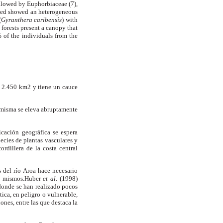
ollowed by Euphorbiaceae (7),
died showed
an
heterogeneous
(
Gyranthera caribensis
) with
 forests present a canopy that
of the individuals from the
de 2.450 km2 y tiene un cauce
a misma se eleva abruptamente
icación geográfica se espera
cies de plantas vasculares y
rdillera de la costa central
 del río Aroa hace necesario
os mismos.Huber
et al
. (1998)
 donde se han realizado pocos
tica, en peligro o vulnerable,
ones, entre las que destaca la