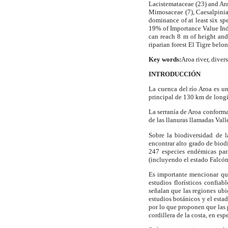
Lacistemataceae (23) and Ara
Mimosaceae (7), Caesalpiniac
dominance of at least six sp
19% of Importance Value Index
can reach
8 m
of height and
riparian forest El Tigre belo
Key words
:
Aroa
river, divers
INTRODUCCIÓN
La cuenca del río Aroa es un
principal de
130 km
de longi
La serranía de Aroa conforma
de las llanuras llamadas V
Sobre la biodiversidad de l
encontrar alto grado de bio
247 especies endémicas para
(incluyendo el estado Falcón
Es importante mencionar que
estudios florísticos confi
señalan que las regiones ubi
estudios botánicos y el estad
por lo que proponen que las p
cordillera de la costa, en e