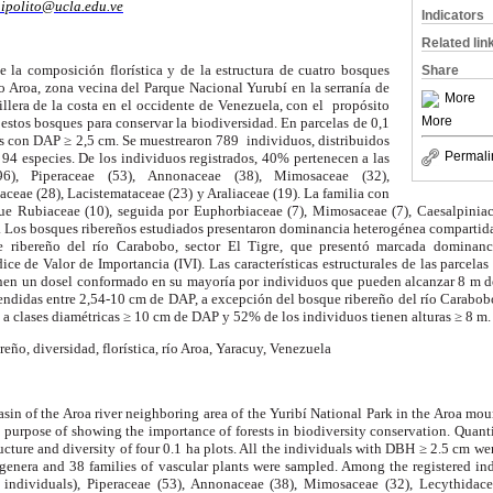
ipolito@ucla.edu.ve
Indicators
Related lin
e la composición florística y de la estructura de cuatro bosques
Share
ío Aroa, zona vecina del Parque Nacional Yurubí en la serranía de
More
illera de la costa en el occidente de Venezuela, con el
propósito
More
e estos bosques para conservar la biodiversidad. En parcelas de
0,1
os con DAP
≥
2,5 cm
. Se muestrearon 789
individuos, distribuidos
Permali
 94 especies. De los individuos registrados, 40% pertenecen a las
96), Piperaceae (53), Annonaceae (38), Mimosaceae (32),
aceae (28), Lacistemataceae (23) y Araliaceae (19). La familia con
ue Rubiaceae (10), seguida por Euphorbiaceae (7), Mimosaceae (7), Caesalpiniace
. Los bosques ribereños estudiados presentaron dominancia heterogénea compartid
e ribereño del río Carabobo, sector El Tigre, que presentó marcada dominanc
ice de Valor de Importancia (IVI). Las características estructurales de las parcela
enen un dosel conformado en su mayoría por individuos que pueden alcanzar
8 m
d
endidas entre 2,54-
10 cm
de DAP, a excepción del bosque ribereño del río Carabob
 a clases diamétricas
≥
10 cm
de DAP y 52% de los individuos tienen alturas
≥
8 m
.
eño, diversidad, florística, río Aroa
, Yaracuy, Venezuela
basin of the Aroa river neighboring area of the
Yuribí
National Park
in the Aroa mou
e purpose of showing the importance of forests in biodiversity conservation. Quant
ructure and diversity of four
0.1 ha
plots. All the individuals with DBH ≥
2.5 cm
wer
genera
and 38 families of vascular plants were sampled. Among the registered in
 individuals), Piperaceae (53), Annonaceae (38), Mimosaceae (32), Lecythidacea