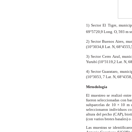
1) Sector El Tigre, municip
69°5720
,9
 Long.
O,
593 m
s
2) Sector Buenos Aires, mun
(10°3034,8 Lat. N, 68°4555,
3) Sector Cerro Azul, munic
Yurubí (10°3119,2 Lat.
N, 6
4) Sector Guarataro, municip
(10°3053,
7
Lat. N, 68°4358
Metodología
El muestreo se realizó ent
fueron seleccionadas con bas
subparcelas de 10
×
10 m d
seleccionaron individuos co
altura del pecho (CAP), biot
(con varios brotes basales) o
Las muestras se identificar