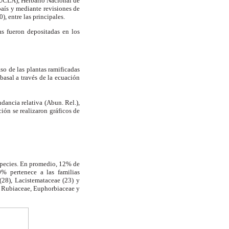
UCLA), Herbario Nacional de
país y mediante revisiones de
0), entre las principales.
as fueron depositadas en los
aso de las plantas ramificadas
basal a través de la ecuación
dancia relativa (Abun. Rel.),
ión se realizaron gráficos de
especies. En promedio, 12% de
0% pertenece a las familias
(28), Lacistemataceae (23) y
s Rubiaceae, Euphorbiaceae y