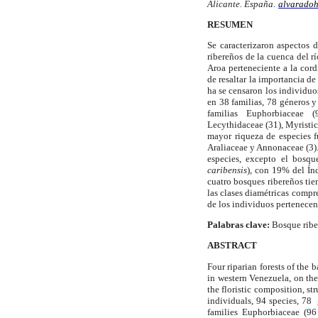
Alicante. España.
alvaradoh
RESUMEN
Se caracterizaron aspectos d
ribereños de la cuenca del r
Aroa perteneciente a la cord
de resaltar la importancia d
ha
se censaron los individu
en 38 familias, 78 géneros y
familias Euphorbiaceae (
Lecythidaceae (31), Myristic
mayor riqueza de especies f
Araliaceae y Annonaceae (3)
especies, excepto el bosqu
caribensis
), con 19% del Índ
cuatro bosques ribereños ti
las clases diamétricas compr
de los individuos pertenecen
Palabras clave:
Bosque riber
ABSTRACT
Four riparian forests of the 
in western
Venezuela
, on th
the floristic composition, st
individuals, 94 species,
78
families Euphorbiaceae (96