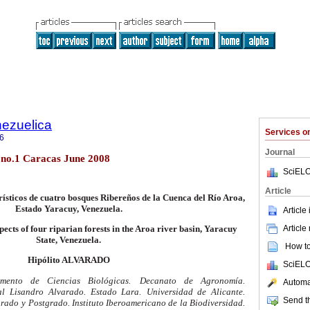
nezuelica
Services 
6
Journal
1 no.1 Caracas June 2008
SciELO
Article
orísticos de cuatro bosques Ribereños de la Cuenca del Río Aroa,
Estado Yaracuy, Venezuela.
Article
Article
pects of four riparian forests in the Aroa river basin,
Yaracuy
State
, Venezuela.
How to 
Hipólito ALVARADO
SciELO
ento de Ciencias Biológicas.
Decanato de Agronomía.
Automat
al
Lisandro Alvarado. Estado Lara.
Universidad de Alicante.
Send th
orado
y
Postgrado. Instituto Iberoamericano de
la Biodiversidad.