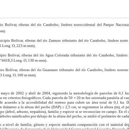
io Bolívar, riberas del río Carabobo, lindero noroccidental del Parque Naciona
nm).
icipio Bolívar, riberas del río Zamuro tributario del río Carabobo, lindero nort
5 Long. O,
223 m
snm).
ipio Bolívar, riberas del río Agua Colorada tributario del río Carabobo, lindero
8°4418
,3
 Long. O,
130 m
snm).
io Bolívar, riberas del río Guarataro tributario del río Carabobo, lindero nores
,3 Long. O,
160 m
snm).
re mayo de 2002 y abril de 2004, siguiendo la metodología de parcelas de
0,1 ha
e en criterios fisiográficos. Cada parcela de 50
×
20 m fue orientada paralela al ca
e acuerdo a la accesibilidad del terreno para cubrir un área total de
0,1 ha
. D
n diámetro a la altura del pecho (DAP)
≥
2,5 cm
, se registraron la altura (m), el 
ipo (árbol, arbusto, trepadora), familia y especie si se reconocían en campo. En el
 árboles ramificados por debajo de la altura del pecho, se midió el perímetro de cada
on a nivel de familia, género y especie mediante comparación con el material de