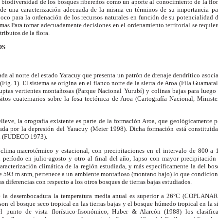
 biodiversidad de los bosques ribereños como un aporte al conocimiento de la flo
 de una caracterización adecuada de la misma en términos de su importancia pa
oco para la ordenación de los recursos naturales en función de su potencialidad 
emas.Para tomar adecuadamente decisiones en el ordenamiento territorial se requie
tributos de la flora.
OS
ada al norte del estado Yaracuy que presenta un patrón de drenaje dendrítico asocia
Fig. 1). El sistema se origina en el flanco norte de la sierra de Aroa (Fila Guamar
uptas vertientes montañosas (Parque Nacional Yurubí) y colinas bajas para luego d
tos cuaternarios sobre la fosa tectónica de Aroa (Cartografía Nacional, Minist
lieve, la orografía existente es parte de la formación Aroa, que geológicamente pe
arada por la depresión del Yaracuy (Meier 1998). Dicha formación está constituid
ón (FUDECO 1973).
 clima macrotérmico y estacional, con precipitaciones en el intervalo de
800 a
período en julio-agosto y otro al final del año, lapso con mayor precipitación
aracterización climática de la región estudiada, y más específicamente la del bo
de
593 m
snm, pertenece a un ambiente montañoso (montano bajo) lo que condiciona 
s diferencias con respecto a los otros bosques de tierras bajas estudiados.
de la desembocadura la temperatura media anual es superior a
26°C
(COPLANARH 
on el bosque seco tropical en las tierras bajas y el bosque húmedo tropical en la 
l punto de vista florístico-fisonómico, Huber & Alarcón (1988) los clasifi