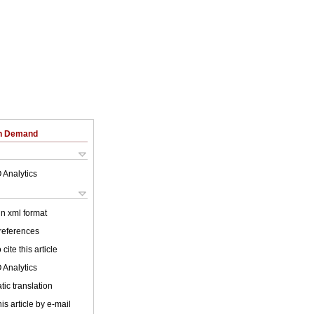
on Demand
 Analytics
 in xml format
 references
cite this article
 Analytics
ic translation
is article by e-mail