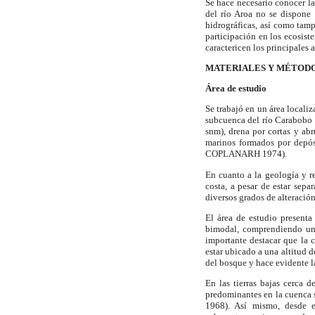
Se hace necesario conocer la
del río Aroa no se dispone
hidrográficas, así como tamp
participación en los ecosist
caractericen los principales a
MATERIALES Y MÉTOD
Área de estudio
Se trabajó en un área localiz
subcuenca del río Carabobo (
snm), drena por cortas y abr
marinos formados por depósi
COPLANARH 1974).
En cuanto a la geología y re
costa, a pesar de estar sep
diversos grados de alteraci
El área de estudio presenta
bimodal, comprendiendo un 
importante destacar que la c
estar ubicado a una altitud 
del bosque y hace evidente la
En las tierras bajas cerca 
predominantes en la cuenca s
1968). Así mismo, desde e