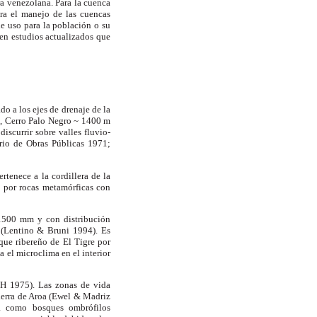
ra venezolana. Para la cuenca
ra el manejo de las cuencas
de uso para la población o su
ren estudios actualizados que
do a los ejes de drenaje de la
al, Cerro Palo Negro ~
1400 m
iscurrir sobre valles fluvio-
erio de Obras Públicas 1971;
rtenece a la cordillera de la
a por rocas metamórficas con
1500 mm
y con distribución
 (Lentino & Bruni 1994). Es
sque ribereño de El Tigre por
el microclima en el interior
1975). Las zonas de vida
sierra de Aroa (Ewel & Madriz
ca como bosques ombrófilos