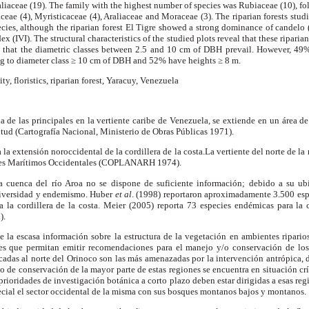
liaceae (19). The family with the highest number of species was Rubiaceae (10), f
eae (4), Myristicaceae (4), Araliaceae and Moraceae (3). The riparian forests stu
ecies, although the riparian forest El Tigre showed a strong dominance of candelo 
 (IVI). The structural characteristics of the studied plots reveal that these riparian
 that the diametric classes between 2.5 and
10 cm
of DBH prevail. However, 49% 
ng to diameter class
≥
10 cm
of DBH and 52% have heights
≥
8 m
.
ity, floristics, riparian forest,
Yaracuy
,
Venezuela
a de las principales en la vertiente caribe de Venezuela, se extiende en un área 
tud (Cartografía Nacional, Ministerio de Obras Públicas 1971).
 la extensión noroccidental de la cordillera de la costa.La vertiente del norte de l
alles Marítimos Occidentales (COPLANARH 1974).
a cuenca del río Aroa no se dispone de suficiente información; debido a su ub
diversidad y endemismo. Huber
et al
. (1998) reportaron aproximadamente 3.500 espe
 la cordillera de la costa. Meier (2005) reporta 73 especies endémicas para la co
).
 la escasa información sobre la estructura de la vegetación en ambientes riparios
ables que permitan emitir recomendaciones para el manejo y/o conservación de l
cadas al norte del Orinoco son las más amenazadas por la intervención antrópica,
o de conservación de la mayor parte de estas regiones se encuentra en situación crí
rioridades de investigación botánica a corto plazo deben estar dirigidas a esas regi
special el sector occidental de la misma con sus bosques montanos bajos y montanos.