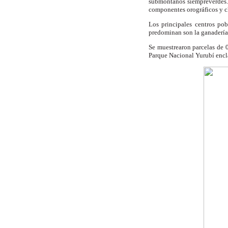
submontanos siempreverdes. 
componentes orográficos y cl
Los principales centros po
predominan son la ganadería e
Se muestrearon parcelas de
Parque Nacional Yurubí encla