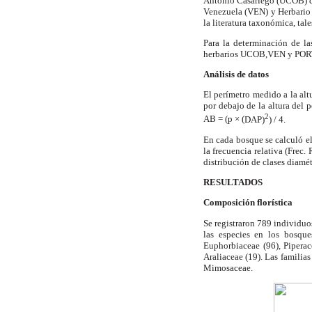
Antonio Casariego (UCOB) 
Venezuela (VEN) y Herbario
la literatura taxonómica, ta
Para la determinación de la
herbarios UCOB
,VEN
y POR
Análisis de datos
El perímetro medido a la al
por debajo de la altura del 
2
AB = (
p
×
(
DAP)
) / 4.
En cada bosque se calculó el
la frecuencia relativa (Frec. 
distribución de clases diamét
RESULTADOS
Composición florística
Se registraron 789 individuo
las especies en los bosque
Euphorbiaceae (96), Piperac
Araliaceae (19). Las familia
Mimosaceae.