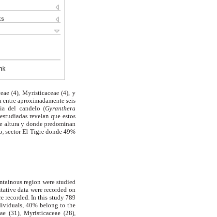
ks
nk
ae (4), Myristicaceae (4), y
a entre aproximadamente seis
ia del candelo (
Gyranthera
s estudiadas revelan que estos
e altura y donde predominan
o, sector El Tigre donde 49%
ntainous region were studied
itative data were recorded on
e recorded. In this study 789
dividuals, 40% belong to the
e (31), Myristicaceae (28),