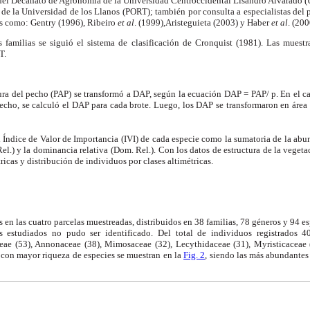
del Decanato de Agronomía de
la Universidad Centroccidental
Lisandro Alvarado (
 de
la Universidad
de los Llanos (PORT); también por consulta a especialistas del 
les como: Gentry (1996), Ribeiro
et al
. (1999)
,Aristeguieta
(2003) y Haber
et al
. (200
s familias se siguió el sistema de clasificación de Cronquist (1981). Las muestr
T.
tura del pecho (PAP) se transformó a DAP, según la ecuación DAP = PAP/
p
. En el c
pecho, se calculó el DAP para cada brote. Luego, los DAP se transformaron en área 
 Índice de Valor de Importancia (IVI) de cada especie como la sumatoria de la abun
Rel.)
y
la dominancia relativa (Dom. Rel.). Con los datos de estructura de la vegetac
ricas y distribución de individuos por clases altimétricas.
s en las cuatro parcelas muestreadas, distribuidos en 38 familias, 78 géneros y 94 
s estudiados no pudo ser identificado. Del total de individuos registrados 4
eae (53), Annonaceae (38), Mimosaceae (32), Lecythidaceae (31), Myristicaceae 
s con mayor riqueza de especies se muestran en
la
Fig.
2
, siendo las más abundante