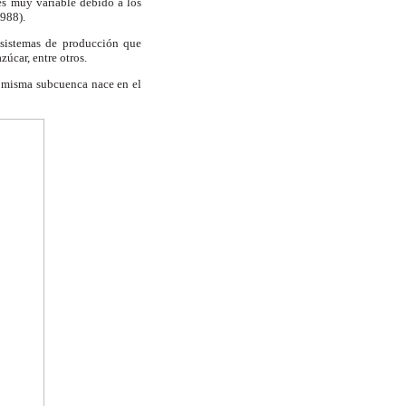
es muy variable debido a los
1988).
sistemas de producción que
zúcar, entre otros.
a misma subcuenca nace en el