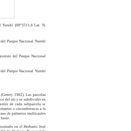
l Yurubí (09°3511,6 Lat.
N,
e del Parque Nacional Yurubí
 noreste del Parque Nacional
te del Parque Nacional Yurubí
(Gentry 1982). Las parcelas
uce del río y se subdividió en
entro de cada subparcela se
perímetro o circunferencia a la
 caso de palmetos multicaules
 brote.
positado en el Herbario José