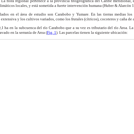
La flora regional pertenece a la provincia fitogeográfica del Caribe meridional, 
imáticos locales, y está sometida a fuerte intervención humana (Huber & Alarcón 
blados en el área de estudio son Carabobo y Yumare. En las tierras
medias
los 
xtensiva y los cultivos variados, como los frutales (cítricos), cocoteros y caña de a
0,1 ha
en la subcuenca del río Carabobo que a su vez es tributario del río Aroa. L
vado en la serranía de Aroa (
Fig. 1
). Las parcelas tienen la siguiente ubicación: