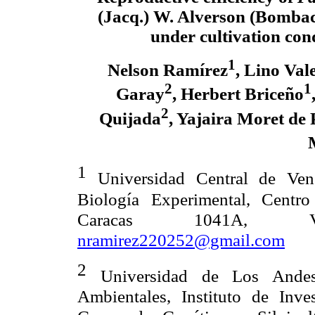
(
Jacq
.)
W.
Alverson
(
Bombac
under cultivation con
1
Nelson Ramírez
, Lino Val
2
1
Garay
, Herbert Briceño
2
Quijada
,
Yajaira
Moret de 
1
Universidad Central de Vene
Biología Experimental, Centro
Caracas 1041A, Vene
nramirez220252@gmail.com
2
Universidad de Los Andes
Ambientales, Instituto de Inve