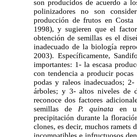
son producidos de acuerdo a los
polinizadores no son conside
producción de frutos en Costa
1998), y sugieren que el facto
obtención de semillas es el dise
inadecuado de la biología repro
2003). Específicamente,
Sandif
importantes: 1- la escasa produc
con tendencia a producir pocas f
podas y
raleos
inadecuados; 2- f
árboles; y 3- altos niveles de 
reconoce dos factores adicional
semillas de
P.
quinata
en u
precipitación durante la floració
clones, es decir, muchos
ramets
d
incompatibles e infructuosos den