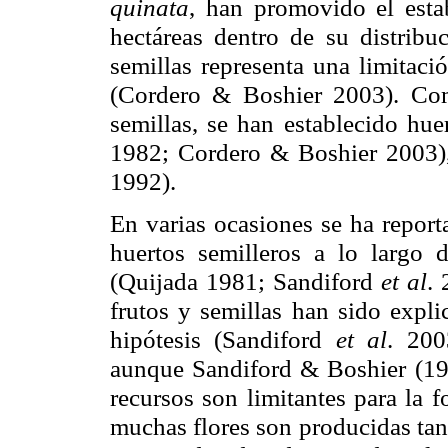
quinata
, han promovido el esta
hectáreas dentro de su distribu
semillas representa una limitaci
(Cordero &
Boshier
2003). Com
semillas, se han establecido hue
1982; Cordero &
Boshier
2003),
1992).
En varias ocasiones se ha repor
huertos semilleros a lo largo 
(Quijada 1981;
Sandiford
et al
. 
frutos y semillas han sido expl
hipótesis (
Sandiford
et al
. 200
aunque
Sandiford
&
Boshier
(19
recursos son limitantes para la f
muchas flores son producidas tan