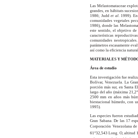
Las Melastomataceae explota
grandes, en hábitats sucesi
1986; Judd
et al
. 1999). En
comunidades vegetales pecul
1986), donde las Melastoma
este sentido, el objetivo de
características reproductiv
comunidades neotropicales.
parámetros escasamente evalua
así como la eficiencia natura
MATERIALES Y MÉTOD
Área de estudio
Esta investigación fue reali
Bolívar, Venezuela.
La Gra
porción más sur, en Santa E
largo del año (máxima
21,2
2500 mm
en años más húmed
biestacional húmedo, con u
1995).
Las especies fueron estudia
Gran Sabana.
De las 17 espe
Corporación Venezolana de 
61°32,543 Long. O, altitud