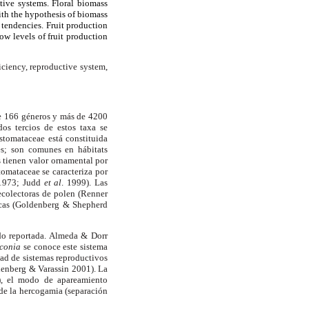
tive systems. Floral biomass
ith the hypothesis of biomass
 tendencies. Fruit production
ow levels of fruit production
ciency, reproductive system,
te 166 géneros y más de 4200
os tercios de estos taxa se
stomataceae está constituida
es; son comunes en hábitats
 tienen valor ornamental por
tomataceae se caracteriza por
k 1973; Judd
et al
. 1999). Las
recolectoras de polen (Renner
scas (Goldenberg & Shepherd
ido reportada. Almeda & Dorr
conia
se conoce este sistema
dad de sistemas reproductivos
denberg & Varassin 2001). La
), el modo de apareamiento
de la hercogamia (separación