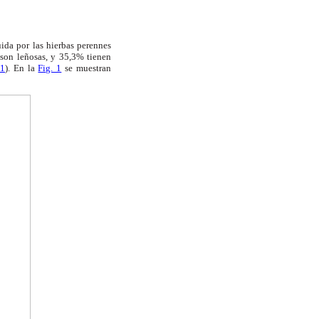
ida por las hierbas perennes
 son leñosas, y 35,3% tienen
 1
). En
la
Fig. 1
se muestran