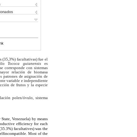
s
cionados
nk
 (35,3%) facultativas) fue el
ólo
Tococa guianensis
es
 se corresponde con sistemas
mayor relación de biomasa
s patrones de asignación de
ente variable e independiente
cción de frutos y la especie
lación polen/óvulo, sistema
 State
,
Venezuela
) by means
roductive efficiency for each
(35.3%) facultatives) was the
elfincompatible. Most of the