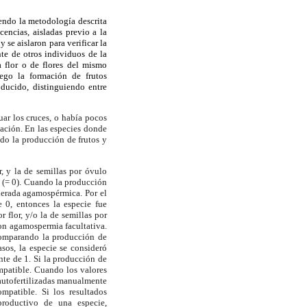
iendo la metodología descrita
encias, aisladas previo a la
 se aislaron para verificar la
te de otros individuos de la
a flor o de flores del mismo
uego la formación de frutos
oducido, distinguiendo entre
uar los cruces, o había pocos
lación. En las especies donde
do la producción de frutos y
, y la de semillas por óvulo
 (= 0). Cuando la producción
iderada agamospérmica. Por el
e 0, entonces la especie fue
 flor, y/o la de semillas por
on agamospermia facultativa.
comparando la producción de
asos, la especie se consideró
nte de 1. Si la producción de
ompatible. Cuando los valores
s autofertilizadas manualmente
mpatible. Si los resultados
productivo de una especie,