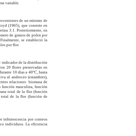
ima variable.
provenientes de un mínimo de
loyd (1965), que consiste en
erina 3:1. Posteriormente, en
úmero de granos de polen por
Finalmente, se estableció la
os por flor.
e indicador de la distribución
on 20 flores preservadas en
 durante 10 días a
40°C
, hasta
tiva al androceo (estambres),
ientes relaciones: biomasa de
la función masculina, función
sa total de la flor (función
total de la flor (función de
or infrutescencia por conteos
co individuos. La eficiencia