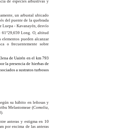
cia de especies arbustivas y
camente, un arbustal ubicado
és del puente de la quebrada
rte Luepa - Kavanayén, desvío
 61°29,659 Long. O, altitud
s elementos pueden alcanzar
nca o frecuentemente sobre
 Elena de Uairén en el km 793
or la presencia de hierbas de
sociados a sustratos turbosos
 según su hábito en leñosas y
 tribu Melastomeae (
Comolia
,
).
ntre anteras y estigma en 10
mm
por encima de las anteras