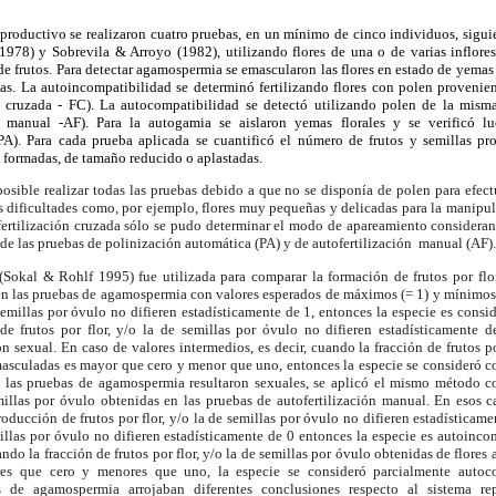
eproductivo se realizaron cuatro pruebas, en un mínimo de cinco individuos, sigu
978) y Sobrevila & Arroyo (1982), utilizando flores de una o de varias infloresc
de frutos. Para detectar agamospermia se emascularon las flores en estado de yemas y
las. La autoincompatibilidad se determinó fertilizando flores con polen provenien
n cruzada - FC). La autocompatibilidad se detectó utilizando polen de la mism
ón manual -AF). Para la autogamia se aislaron yemas florales y se verificó l
PA). Para cada prueba aplicada se cuantificó el número de frutos y semillas pr
l formadas, de tamaño reducido o aplastadas.
osible realizar todas las pruebas debido a que no se disponía de polen para efect
tas dificultades como, por ejemplo, flores muy pequeñas y delicadas para la manipu
 fertilización cruzada sólo se pudo determinar el modo de apareamiento consideran
de las pruebas de polinización automática (PA) y de autofertilización
manual (AF).
(Sokal & Rohlf 1995) fue utilizada para comparar la formación de frutos por flor
en las pruebas de agamospermia con valores esperados de máximos (= 1) y mínimos
e semillas por óvulo no difieren estadísticamente de 1, entonces la especie es cons
 de frutos por flor, y/o la de semillas por óvulo no difieren estadísticamente d
 sexual. En caso de valores intermedios, es decir, cuando la fracción de frutos por
masculadas es mayor que cero y menor que uno, entonces la especie se consideró c
n las pruebas de agamospermia resultaron sexuales, se aplicó el mismo método 
emillas por óvulo obtenidas en las pruebas de autofertilización manual. En esos c
ducción de frutos por flor, y/o la de semillas por óvulo no difieren estadísticame
emillas por óvulo no difieren estadísticamente de 0 entonces la especie es autoinc
ando la fracción de frutos por flor, y/o la de semillas por óvulo obtenidas de flore
es que cero y menores que uno, la especie se consideró parcialmente autoco
as de agamospermia arrojaban diferentes conclusiones respecto al sistema re