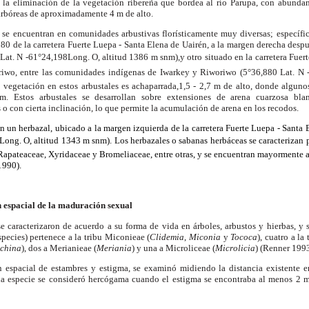
 la eliminación de la vegetación ribereña que bordea al río Parupa, con abundan
 arbóreas de aproximadamente
4 m
de alto.
 se encuentran en comunidades arbustivas florísticamente muy diversas; específi
0 de la carretera Fuerte Luepa - Santa Elena de Uairén, a la margen derecha despu
Lat. N -61°24,198Long. O, altitud
1386 m
snm)
,y
otro situado en la carretera Fue
iwo, entre las comunidades indígenas de Iwarkey y Riworiwo (5°36,880 Lat. N -
 vegetación en estos arbustales es achaparrada
,1,5
-
2,7 m
de alto, donde alguno
 m
. Estos arbustales se desarrollan sobre extensiones de arena cuarzosa bla
 o con cierta inclinación, lo que permite la acumulación de arena en los recodos.
en un herbazal, ubicado a la margen izquierda de la carretera Fuerte Luepa - Santa
Long. O, altitud
1343 m
snm). Los herbazales o sabanas herbáceas se caracterizan p
 Rapateaceae, Xyridaceae y Bromeliaceae, entre otras, y se encuentran mayormente a
1990).
 espacial de la maduración sexual
e caracterizaron de acuerdo a su forma de vida en árboles, arbustos y hierbas, y
pecies) pertenece a la tribu Miconieae (
Clidemia
,
Miconia
y
Tococa
), cuatro a la
china
), dos a Merianieae (
Meriania
) y una a Microliceae (
Microlicia
) (Renner 1993
 espacial de estambres y estigma, se examinó midiendo la distancia existente e
Una especie se consideró hercógama cuando el estigma se encontraba al menos
2 