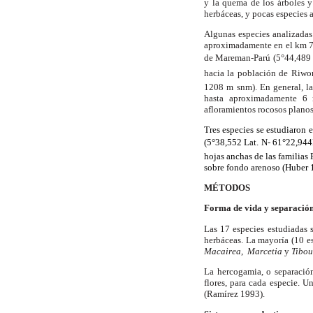
y la quema de los árboles y
herbáceas, y pocas especies
Algunas especies analizadas
aproximadamente en el km 78
de Mareman-Parú (5°44,489 
hacia la población de Riwor
1208 m
snm). En general, la
hasta aproximadamente
6
afloramientos rocosos planos
Tres especies se estudiaron 
(5°38,552 Lat. N- 61°22,944
hojas anchas de las familias
sobre fondo arenoso (Huber 
MÉTODOS
Forma de vida y separación
Las 17 especies estudiadas s
herbáceas. La mayoría (10 es
Macairea
,
Marcetia
y
Tibou
La hercogamia, o separación
flores, para cada especie. 
(Ramírez 1993).