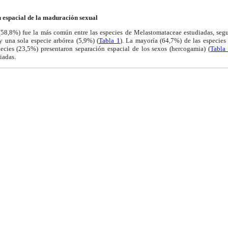
 espacial de la maduración sexual
(58,8%) fue la más común entre las especies de Melastomataceae estudiadas, segu
y una sola especie arbórea (5,9%) (
Tabla 1
). La mayoría (64,7%) de las especies
ecies (23,5%) presentaron separación espacial de los sexos (hercogamia) (
Tabla
iadas.