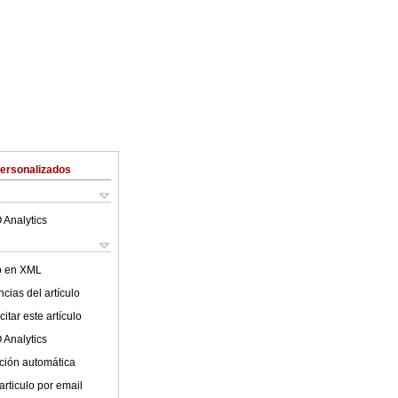
Personalizados
 Analytics
lo en XML
cias del artículo
itar este artículo
 Analytics
ción automática
articulo por email