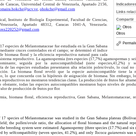
de Caracas, Universidad Central de Venezuela,
Apartado 2156,
Indicadore
omaira.hokche@ucv.ve
,
ohokche@gmail.com
Links rela
Compartir
al, Instituto de Biología Experimental, Facultad de Ciencias,
Venezuela,
Apartado 48312, Caracas 1041-A, Venezuela.
Otros
irez220252@gmail.com
Otros
Permali
 17 especies de Melastomataceae fue estudiada en
la Gran Sabana
 mediante cruces controlados en el campo; se determinó el índice
de biomasa floral y la eficiencia reproductiva natural para cada
 sistema reproductivo. La agamospermia (tres especies (17,7%) agamospermas y seis
dominante, seguida por la autocompatibilidad (siete especies
,41,2
%) y s
a de las especies estudiadas presentaron alta relación polen/óvulo, lo cual no
ción. La biomasa floral reveló que la especie autoincompatible tiene la 
o, lo que concuerda con la hipótesis de asignación de biomasa. Sin embargo, lo
s reproductivos no mostraron tendencias claras. La producción de frutos fue altam
o obstante, todas las especies autocompatibles mostraron bajos niveles de produ
lor de producción de frutos por flor.
a, biomasa floral, eficiencia reproductiva, Gran Sabana, Melastomataceae, re
 17 species of Melastomataceae was studied in the Gran Sabana plateau (
Bolívar
field; the pollen/ovule ratio, the allocation of floral biomass and the natural rep
h the breeding system were estimated. Agamospermy (three species (17.7%) and six 
ed by selfcompatibility (seven species, 41.2%), and only
Tococa guianensis
was s