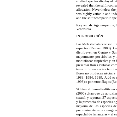
studied species displayed h
revealed that the selfincomp
allocation. Nevertheless the
was highly variable and inde
and the selfincompatible spe
Key words:
Agamospermy, flo
Venezuela
INTRODUCCIÓN
Las Melastomataceae son una
especies (Renner 1993). Ce
distribuyen en Centro y Su
mayormente por árboles y a
montañosos tropicales y en 
presentar flores vistosas co
tener inflorescencias termi
flores no producen néctar y 
1983, 1984, 1989; Judd
et 
1998) o por murciélagos (Re
Si bien el hermafroditismo 
(2006) citan que de aproxim
sexual, y reportan 37 especi
y la presencia de especies
mayoría de las especies d
predominante es la xenogami
espacial de las anteras y el e