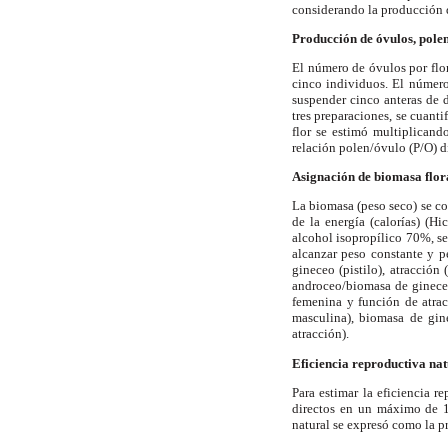
considerando la producción de
Producción de óvulos, polen
El número de óvulos por flo
cinco individuos. El número
suspender cinco anteras de d
tres preparaciones, se cuan
flor se estimó multiplicand
relación polen/óvulo (P/O) d
Asignación de biomasa flor
La biomasa (peso seco) se con
de la energía (calorías) (
alcohol isopropílico 70%, sep
alcanzar peso constante y pe
gineceo (pistilo), atracción
androceo/biomasa de gineceo 
femenina y función de atrac
masculina), biomasa de gine
atracción).
Eficiencia reproductiva nat
Para estimar la eficiencia r
directos en un máximo de 10
natural se expresó como la pr