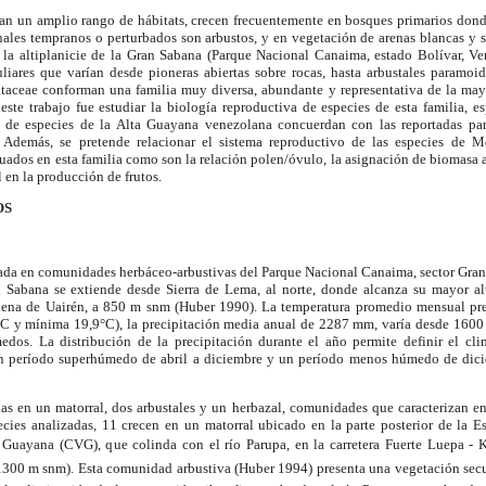
n un amplio rango de hábitats, crecen frecuentemente en bosques primarios donde
onales tempranos o perturbados son arbustos, y en vegetación de arenas blancas y
 la altiplanicie de
la Gran Sabana
(Parque Nacional Canaima, estado Bolívar, Ven
iares que varían desde pioneras abiertas sobre rocas, hasta arbustales paramo
taceae conforman una familia muy diversa, abundante y representativa de la may
 este trabajo fue estudiar la biología reproductiva de especies de esta familia, es
as de especies de
la Alta Guayana
venezolana concuerdan con las reportadas par
 Además, se pretende relacionar el sistema reproductivo de las especies de 
dos en esta familia como son la relación polen/óvulo, la asignación de biomasa a ve
l en la producción de frutos.
OS
zada en comunidades herbáceo-arbustivas del Parque Nacional Canaima, sector Gran 
n Sabana
se extiende desde Sierra de Lema, al norte, donde alcanza su mayor a
lena de Uairén, a
850 m
snm (Huber 1990). La temperatura promedio mensual pres
°C
y mínima
19,9°C
), la precipitación media anual de
2287 mm
, varía desde
1600
os. La distribución de la precipitación durante el año permite definir el cl
n período superhúmedo de abril a diciembre y un período menos húmedo de dic
das en un matorral, dos arbustales y un herbazal, comunidades que caracterizan e
cies analizadas, 11 crecen en un matorral ubicado en la parte posterior de
la E
Guayana (CVG), que colinda con el río Parupa, en la carretera Fuerte Luepa - K
1300 m
snm). Esta comunidad arbustiva (Huber 1994) presenta una vegetación secun