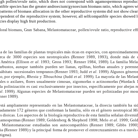
igh pollen/ovule ratio, which does not correspond with agamospermous reproduc
atible species has the greater androecium/gynoecium biomass ratio, which agrees w
 patterns of biomass allocation in the other reproductive systems did not show clear
pendent of the reproductive system; however, all selfcompatible species showed l
cies display high fruit production.
ral biomass, Gran Sabana, Melastomataceae, pollen/ovule ratio, reproductive effi
 de las familias de plantas tropicales más ricas en especies, con aproximadamen
rca de 3000 especies son neotropicales (Renner 1989, 1993), donde más de d
r América (Ellison
et al
. 1993; Gross 1993; Renner 1984, 1989). La familia Mela
rbustos, aunque también pueden ser lianas, epífitas, hierbas anuales y perenn
hábitats
sucesionales tempranos (Renner 1993; Judd
et al
. 1999). Algunos géneros
mo, por ejemplo,
Rhexia
y
Tibouchina
(Judd
et al
. 1999). La mayoría de las Melas
nales o axilares, flores usualmente cimosas, zigomorfas o actinomorfas (Wurdac
la polinización es casi exclusivamente por insectos, específicamente por abejas 
al
. 1999). Algunas especies de Melastomataceae pueden ser polinizadas por mo
nner 1989).
está ampliamente representado en las Melastomataceae, la dioecia también ha s
adamente 172 géneros que conforman la familia, sólo en el género neotropical
Mi
es dioicas. Los aspectos de la biología reproductiva de esta familia señalan diversi
 agamospermas (Renner 1989; Goldenberg & Shepherd 1998; Melo
et al
. 1999; Gol
e Melastomataceae estudiadas son autocompatibles (Renner 1989; Gibbs 1990
a (Renner 1989) y la principal forma de promover el entrecruzamiento es a través 
stigma).