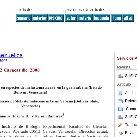
nezuelica
Servicios 
5906
Revista
.2 Caracas dic. 2008
SciELO
Articulo
 en especies de melastomataceae en la gran sabana (Estado
Bolívar, Venezuela)
Articu
Referen
pecies of Melastomataceae in Gran Sabana (Bolivar State,
Venezuela)
Como c
1
2
maira Hokche D.
y Nelson Ramírez
SciELO
Traduc
Instituto de Biología Experimental,
Facultad de Ciencias,
ezuela,
Apartado 20513, Caracas, Venezuela.
Dirección actual:
Enviar 
nico de Venezuela
Dr. Tobías Lasser, Herbario Nacional de