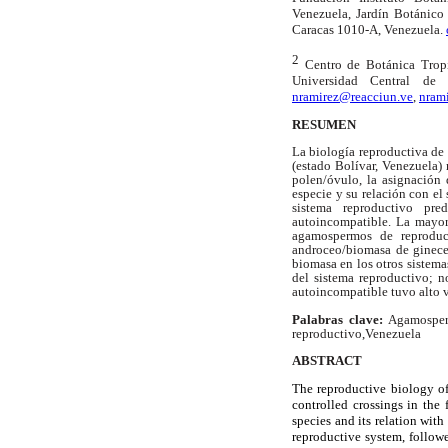
Venezuela, Jardín
Botánico 
Caracas 1010-A, Venezuela.
2
Centro de Botánica Tropic
Universidad Central de 
nramirez@reacciun.ve
,
nram
RESUMEN
La biología reproductiva de
(estado Bolívar, Venezuela)
polen/óvulo, la asignación 
especie y su relación con el
sistema reproductivo pre
autoincompatible. La mayorí
agamospermos de reproduc
androceo/biomasa de ginece
biomasa en los otros sistema
del sistema reproductivo; n
autoincompatible tuvo alto va
Palabras clave:
Agamospermi
reproductivo
,Venezuela
ABSTRACT
The reproductive biology of
controlled crossings in the 
species and its relation wit
reproductive system, follow