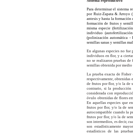
Sistema reproductivo
Para determinar el sistema r
por Ruiz-Zapata & Arroyo (1
antesis y hasta la formación 
formación de frutos y semil
misma especie (fertilizació
individuo (autofertilizaci
(polinización automática - 
semillas sanas y semillas ma
En algunas especies no fue p
individuos en flor, y a cier
no se realizaron pruebas de
semillas obtenida por medio 
La prueba exacta de Fisher 
respectivamente, obtenidas 
de frutos por flor, y/o la d
contrario, si la producción
considerada con reproducción
óvulo obtenidas de flores e
En aquellas especies que e
frutos por flor, y/o la de s
autocompatible cuando la pro
frutos por flor, y/o la de s
son intermedios, es decir, cu
son estadísticamente mayor
estadísticos de las prueb