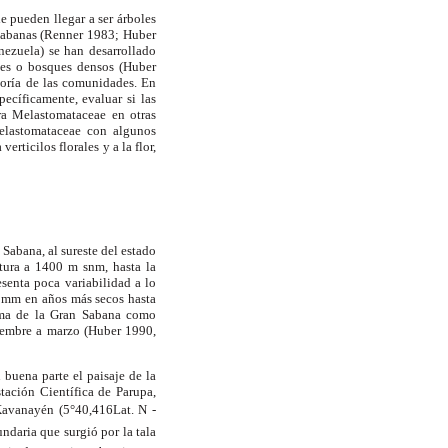
 pueden llegar a ser árboles
 sabanas (Renner 1983; Huber
ezuela) se han desarrollado
ides o bosques densos (Huber
oría de las comunidades. En
pecíficamente, evaluar si las
a Melastomataceae en otras
Melastomataceae con algunos
rticilos florales y a la flor,
Sabana, al sureste del estado
ltura a
1400 m
snm, hasta la
enta poca variabilidad a lo
 mm
en años más secos hasta
ima de
la Gran Sabana
como
iembre a marzo (Huber 1990,
n buena parte el paisaje de
la
stación Científica
de Parupa,
avanayén (5°40,416Lat. N -
daria que surgió por la tala