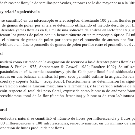
 frutos por flor y la de semillas por óvulos, entonces se le dio mayor peso a la últ
 y relación polen/óvulo
r se cuantificó en un microscopio estereoscópico, disectando 100 yemas florales 
 de granos de polen por antera se determinó utilizando el método descrito por L
iferentes yemas florales en 0,1 ml de una solución de anilina en lactofenol y glic
tificaron los granos de polen con un hemacitómetro en un microscopio óptico. El n
o el número de granos de polen por antera por el promedio de anteras por flor. 
ividiendo el número promedio de granos de polen por flor entre el promedio de óvul
al
sideró como estimado de la asignación de recursos a las diferentes partes florales 
Hickman & Pitelka 1975; Abrahamson & Caswell 1982; Ramírez 1992). Se utilizar
arándolas en cáliz, corola, estambres y pistilo. Cada parte floral fue deshidratada
sadas en una balanza analítica. El peso seco permitió estimar la asignación rela
 (corola) y soporte (cáliz + receptáculo). Posteriormente, se determinaron las sigu
(relación entre la función masculina y la femenina), y la inversión relativa de 
ción respecto al total del peso floral, expresada como biomasa de androceo/bioma
ceo/biomasa total de la flor (función femenina) y biomasa de coro-la/biomasa 
ural
eproductiva natural se cuantificó el número de flores por inflorescencia y frutos p
0 inflorescencias y 100 infrutescencias, respectivamente, en un mínimo de cin
oporción de frutos producida por flores.